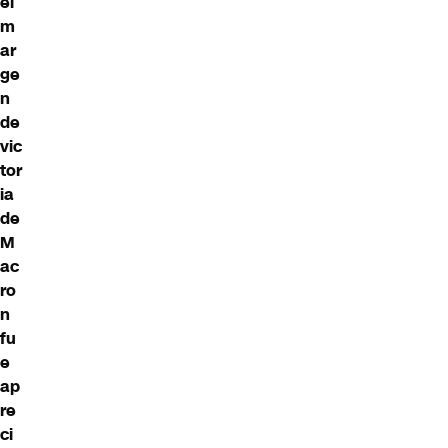
el
m
ar
ge
n
de
vic
tor
ia
de
M
ac
ro
n
fu
e
ap
re
ci