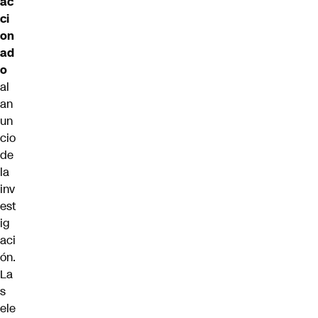
ac
ci
on
ad
o
al
an
un
cio
de
la
inv
est
ig
aci
ón.
La
s
ele