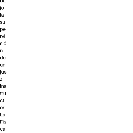
ba
jo
la
su
pe
rvi
sió
n
de
un
jue
z
ins
tru
ct
or.
La
Fis
cal