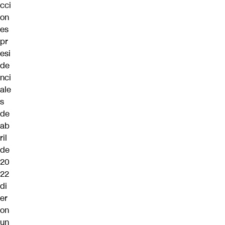
cci
on
es
pr
esi
de
nci
ale
s
de
ab
ril
de
20
22
di
er
on
un