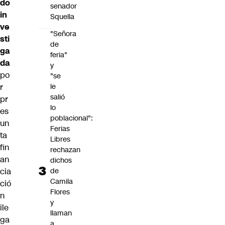
do
senador
in
Squella
ve
"Señora
sti
de
ga
feria"
da
y
po
"se
le
r
salió
pr
lo
es
poblacional":
un
Ferias
ta
Libres
fin
rechazan
an
dichos
de
cia
Camila
ció
Flores
n
y
ile
llaman
ga
a