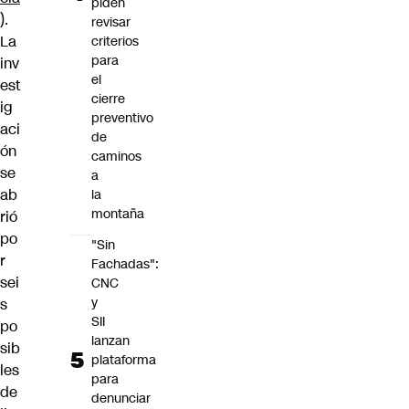
piden
).
revisar
La
criterios
para
inv
el
est
cierre
ig
preventivo
aci
de
ón
caminos
se
a
ab
la
montaña
rió
po
"Sin
r
Fachadas":
sei
CNC
y
s
SII
po
lanzan
sib
plataforma
les
para
de
denunciar