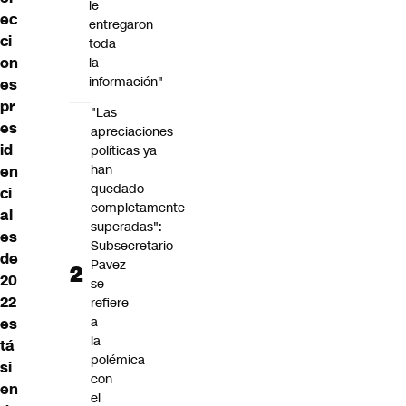
le
ec
entregaron
ci
toda
on
la
información"
es
pr
"Las
es
apreciaciones
id
políticas ya
han
en
quedado
ci
completamente
al
superadas":
es
Subsecretario
de
Pavez
20
se
22
refiere
a
es
la
tá
polémica
si
con
en
el