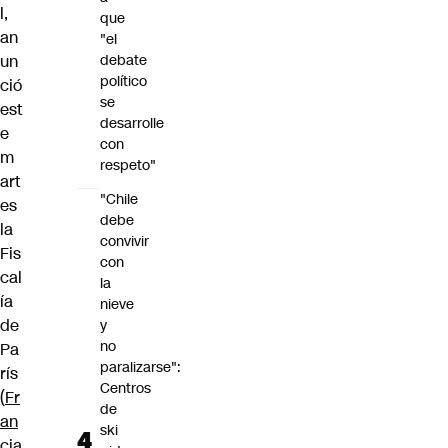
l,
que
an
"el
debate
un
político
ció
se
est
desarrolle
e
con
m
respeto"
art
"Chile
es
debe
la
convivir
Fis
con
cal
la
ía
nieve
de
y
no
Pa
paralizarse":
rís
Centros
(
Fr
de
an
ski
cia