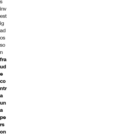
s
inv
est
ig
ad
os
so
n
fra
ud
e
co
ntr
a
un
a
pe
rs
on