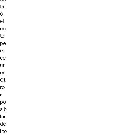
tall
ó
el
en
te
pe
rs
ec
ut
or.
Ot
ro
s
po
sib
les
de
lito