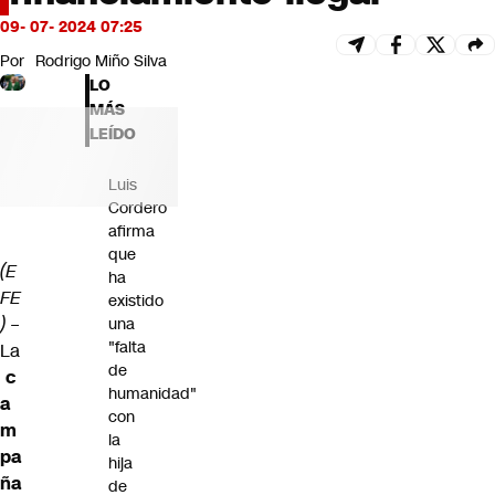
Futuro 360
09- 07- 2024 07:25
Opinión
Por
Rodrigo Miño Silva
LO
MÁS
LEÍDO
Luis
Cordero
afirma
que
(E
ha
FE
existido
)
–
una
"falta
La
de
c
humanidad"
a
con
m
la
pa
hija
ña
de