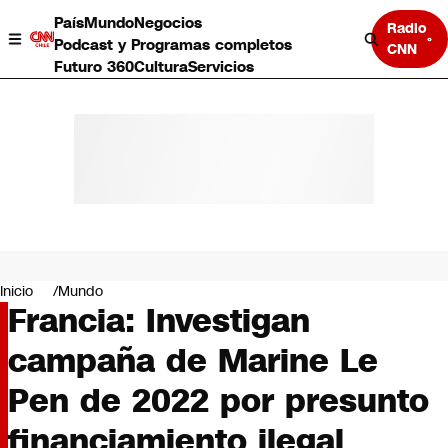
País
Mundo
Negocios
Radio
Podcast y Programas completos
CNN
Futuro 360
Cultura
Servicios
País
Mundo
Negocios
Inicio
Mundo
Francia: Investigan
Deportes
Programas completos
campaña de Marine Le
Cultura
Servicios
Pen de 2022 por presunto
Bits
CNN Data
financiamiento ilegal
CNN tiempo