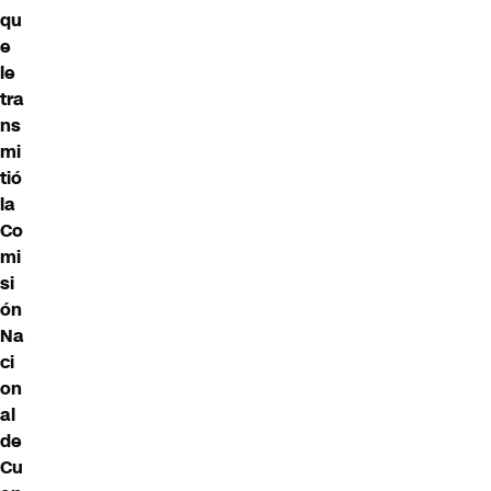
qu
e
le
tra
ns
mi
tió
la
Co
mi
si
ón
Na
ci
on
al
de
Cu