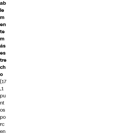
ab
le
m
en
te
m
ás
es
tre
ch
o
(17
,1
pu
nt
os
po
rc
en