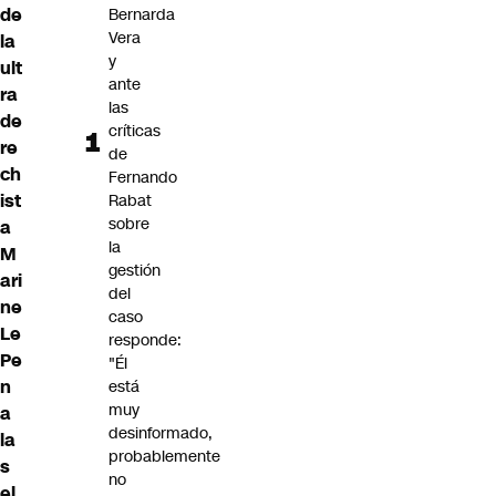
de
Bernarda
Vera
la
y
ult
ante
ra
las
de
críticas
re
de
ch
Fernando
ist
Rabat
sobre
a
la
M
gestión
ari
del
ne
caso
Le
responde:
Pe
"Él
n
está
muy
a
desinformado,
la
probablemente
s
no
el