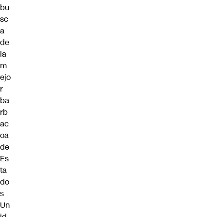
bu
sc
a
de
la
m
ejo
r
ba
rb
ac
oa
de
Es
ta
do
s
Un
id