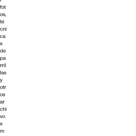
fot
os,
té
cni
ca
s
de
pa
rril
las
y
otr
os
ar
chi
vo
s
m