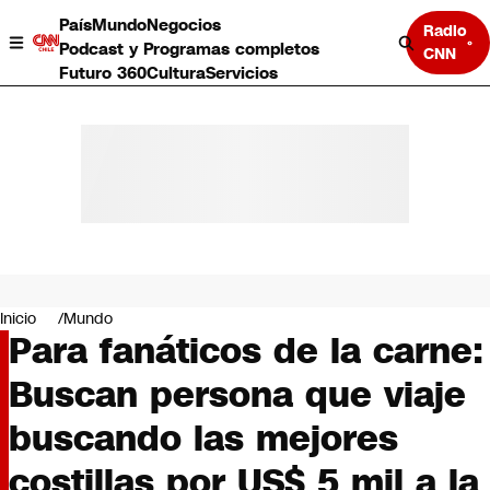
País
Mundo
Negocios
Radio
Podcast y Programas completos
CNN
Futuro 360
Cultura
Servicios
País
Mundo
Negocios
Inicio
Mundo
Para fanáticos de la carne:
Deportes
Programas completos
Buscan persona que viaje
Cultura
Servicios
buscando las mejores
Bits
CNN Data
costillas por US$ 5 mil a la
CNN tiempo