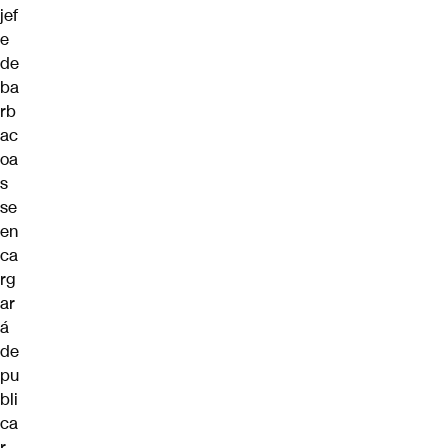
jef
e
de
ba
rb
ac
oa
s
se
en
ca
rg
ar
á
de
pu
bli
ca
r