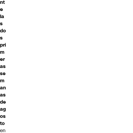
nt
e
la
s
do
s
pri
m
er
as
se
m
an
as
de
ag
os
to
en