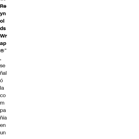
Re
yn
ol
ds
Wr
ap
®
”
,
se
ñal
ó
la
co
m
pa
ñía
en
un