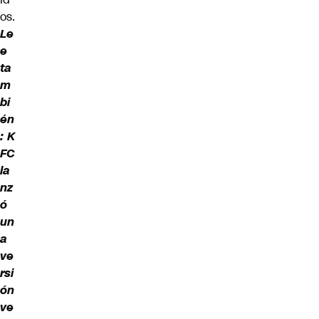
os.
Le
e
ta
m
bi
én
:
K
FC
la
nz
ó
un
a
ve
rsi
ón
ve