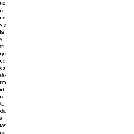
ue
n
en
vid
ia
y
te
qu
ed
es
do
rm
id
o
to
da
s
las
no