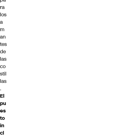
ra
los
a
m
an
tes
de
las
co
stil
las
.
El
pu
es
to
in
cl