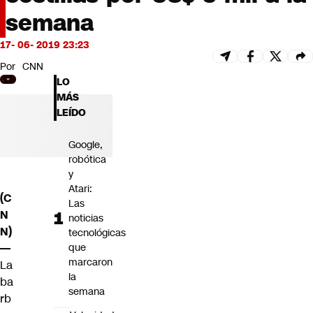
Futuro 360
semana
Opinión
17- 06- 2019 23:23
Por
CNN
LO
MÁS
LEÍDO
Google,
robótica
y
Atari:
(C
Las
N
noticias
N)
tecnológicas
—
que
marcaron
La
la
ba
semana
rb