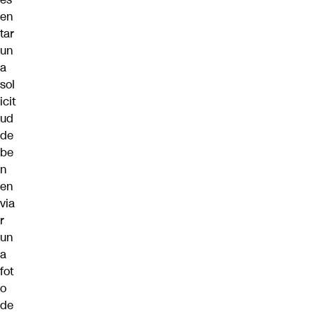
en
tar
un
a
sol
icit
ud
de
be
n
en
via
r
un
a
fot
o
de