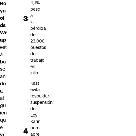
4,1%
Re
pese
yn
a
ol
la
ds
pérdida
Wr
de
ap
23.000
est
puestos
de
á
trabajo
bu
en
sc
julio
an
do
Kast
evita
a
respaldar
al
suspensión
gu
de
ien
Ley
qu
Karin,
e
pero
vi
abre