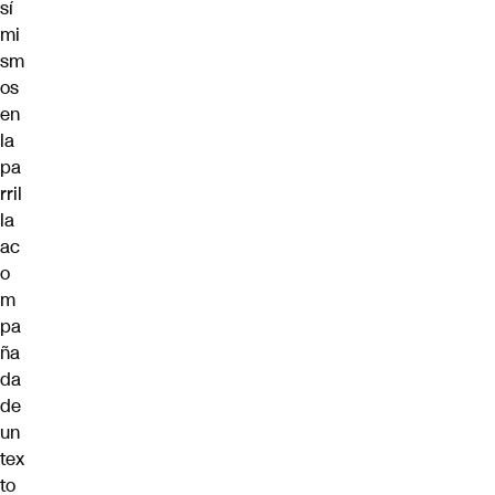
sí
mi
sm
os
en
la
pa
rril
la
ac
o
m
pa
ña
da
de
un
tex
to