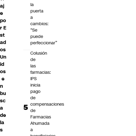
la
aj
puerta
e
a
po
cambios:
r E
“Se
st
puede
ad
perfeccionar”
os
Colusión
Un
de
id
las
os
farmacias:
e
IPS
inicia
n
pago
bu
de
sc
compensaciones
a
de
de
Farmacias
la
Ahumada
s
a