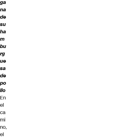
ga
na
de
su
ha
m
bu
rg
ue
sa
de
po
llo
En
el
ca
mi
no,
el