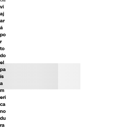
vi
aj
ar
á
po
r
to
do
el
pa
ís
a
m
eri
ca
no
du
ra