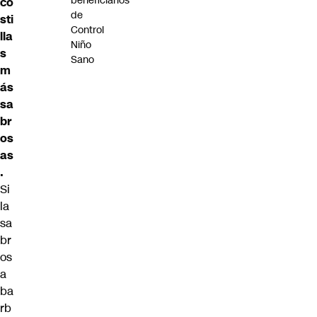
beneficiarios
co
de
sti
Control
lla
Niño
s
Sano
m
ás
sa
br
os
as
.
Si
la
sa
br
os
a
ba
rb