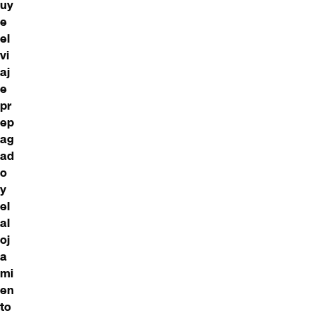
uy
e
el
vi
aj
e
pr
ep
ag
ad
o
y
el
al
oj
a
mi
en
to