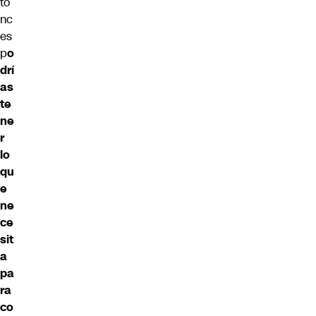
to
nc
es
p
o
drí
as
te
ne
r
lo
qu
e
ne
ce
sit
a
pa
ra
co