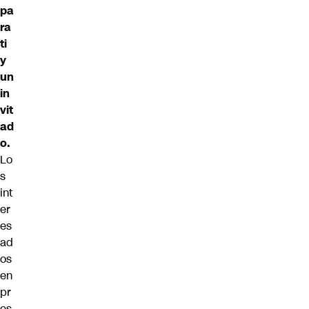
pa
ra
ti
y
un
in
vit
ad
o.
Lo
s
int
er
es
ad
os
en
pr
es