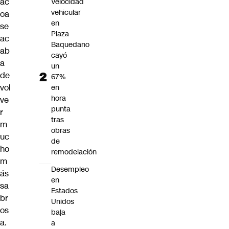
ac
Velocidad
vehicular
oa
en
se
Plaza
ac
Baquedano
ab
cayó
a
un
de
67%
vol
en
hora
ve
punta
r
tras
m
obras
uc
de
ho
remodelación
m
Desempleo
ás
en
sa
Estados
br
Unidos
os
baja
a.
a