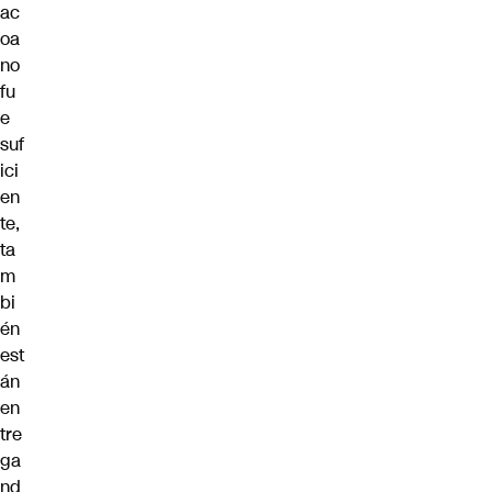
ac
oa
no
fu
e
suf
ici
en
te,
ta
m
bi
én
est
án
en
tre
ga
nd