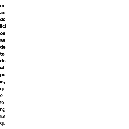
m
ás
de
lici
os
as
de
to
do
el
pa
ís,
qu
e
te
ng
as
qu