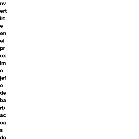
nv
ert
irt
e
en
el
pr
óx
im
o
jef
e
de
ba
rb
ac
oa
s
de