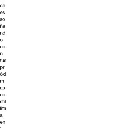
ch
es
so
ña
nd
o
co
n
tus
pr
óxi
m
as
co
stil
lita
s,
en