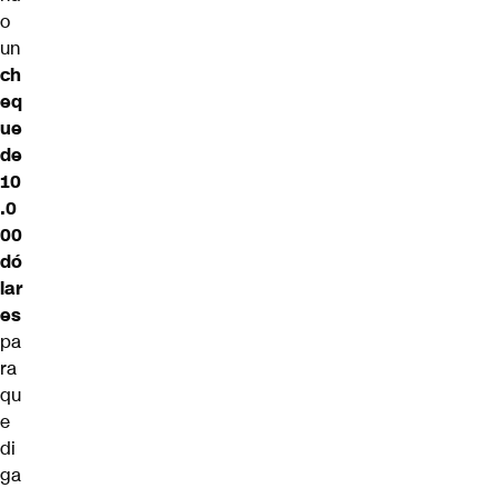
o
un
ch
eq
ue
de
10
.0
00
dó
lar
es
pa
ra
qu
e
di
ga