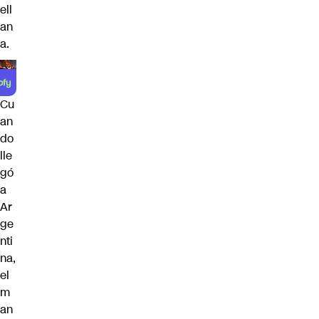
ell
an
a
.
Cu
an
do
lle
gó
a
Ar
ge
nti
na
,
el
m
an