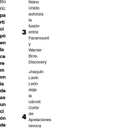
Bo
Reino
Unido
ric
autoriza
pa
la
rti
fusión
ci
entre
pó
Paramount
en
y
la
Warner
Bros.
ce
Discovery
re
m
Joaquín
on
Lavín
ia
León
deja
de
la
as
cárcel:
un
Corte
ci
de
ón
Apelaciones
de
revoca