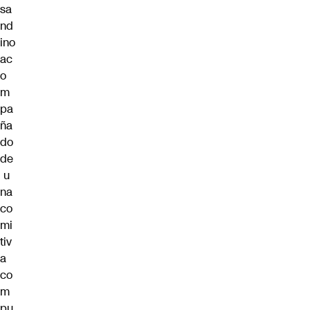
sa
nd
ino
ac
o
m
pa
ña
do
de
u
na
co
mi
tiv
a
co
m
pu