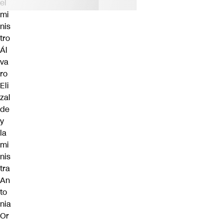
el
mi
nis
tro
Ál
va
ro
Eli
zal
de
y
la
mi
nis
tra
An
to
nia
Or