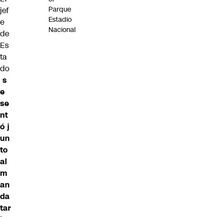
Parque
jef
Estadio
e
Nacional
de
Es
ta
do
s
e
se
nt
ó j
un
to
al
m
an
da
tar