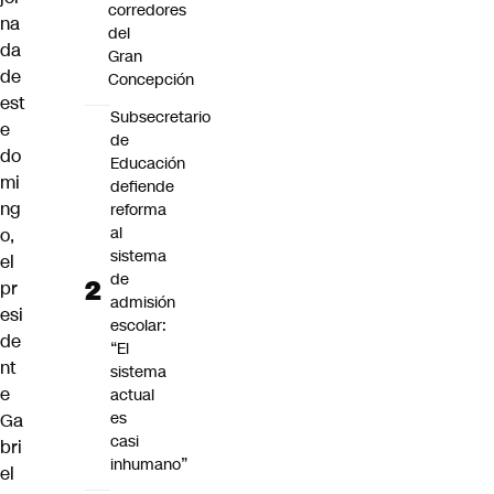
corredores
na
del
da
Gran
de
Concepción
est
Subsecretario
e
de
do
Educación
mi
defiende
ng
reforma
al
o,
sistema
el
de
pr
admisión
esi
escolar:
de
“El
nt
sistema
e
actual
es
Ga
casi
bri
inhumano”
el