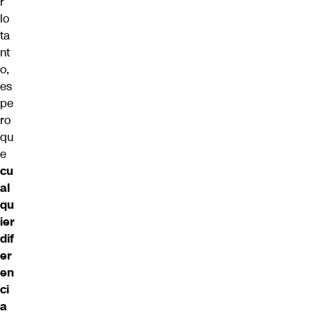
r
lo
ta
nt
o,
es
pe
ro
qu
e
cu
al
qu
ier
dif
er
en
ci
a