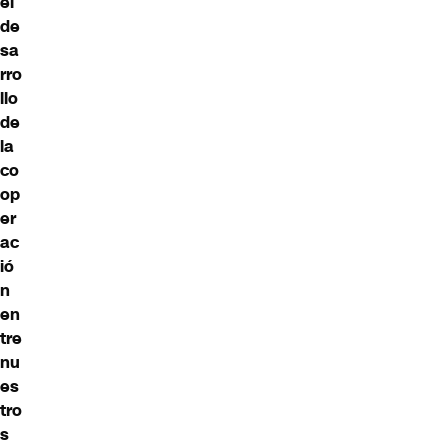
el
de
sa
rro
llo
de
la
co
op
er
ac
ió
n
en
tre
nu
es
tro
s