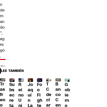
o
de
m
an
do
”,
ag
re
gó
.
LEE TAMBIÉN
Tr
T
B
Su
R
Jo
G
Fo
as
C
an
bs
ei
aq
ob
o
fr
de
co
ec
no
uí
ie
Fi
en
cl
C
re
U
n
rn
gh
o
ar
en
ta
ni
La
o
te