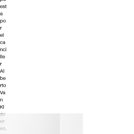
est
a
po
r
el
ca
nci
lle
r
Al
be
rto
Va
n
Kl
av
er
en
,