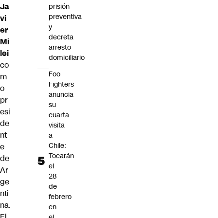
Ja
prisión
preventiva
vi
y
er
decreta
Mi
arresto
lei
domiciliario
co
Foo
m
Fighters
o
anuncia
pr
su
esi
cuarta
de
visita
nt
a
Chile:
e
Tocarán
de
el
Ar
28
ge
de
nti
febrero
na.
en
El
el