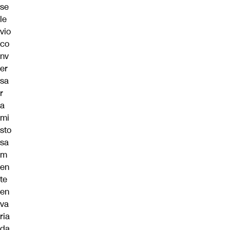
se
le
vio
co
nv
er
sa
r
a
mi
sto
sa
m
en
te
en
va
ria
da