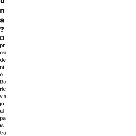
ti
n
a
?
El
pr
esi
de
nt
e
Bo
ric
via
jó
al
pa
ís
tra