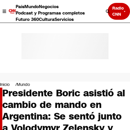
País
Mundo
Negocios
Radio
Podcast y Programas completos
CNN
Futuro 360
Cultura
Servicios
País
Mundo
Negocios
Inicio
Mundo
Presidente Boric asistió al
Deportes
Programas completos
cambio de mando en
Cultura
Servicios
Argentina: Se sentó junto
Bits
CNN Data
a Volodymyr Zelensky y
CNN tiempo