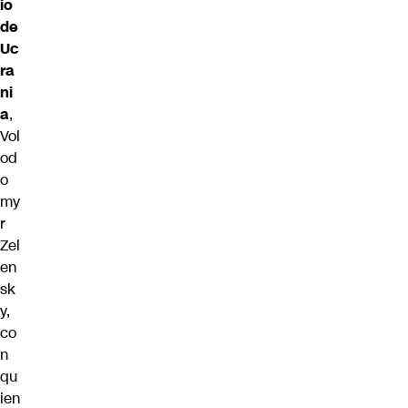
io
de
Uc
ra
ni
a
,
Vol
od
o
my
r
Zel
en
sk
y
,
co
n
qu
ien