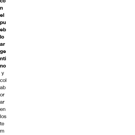
co
n
el
pu
eb
lo
ar
ge
nti
no
y
col
ab
or
ar
en
los
te
m