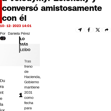
Futuro 360
conversó amistosamente
Opinión
con él
10- 12- 2023 14:01
Por
Daniela Pérez
LO
MÁS
LEÍDO
Tras
freno
de
Hacienda,
Du
Gobierno
ra
mantiene
nt
2031
como
e
fecha
la
para
jor