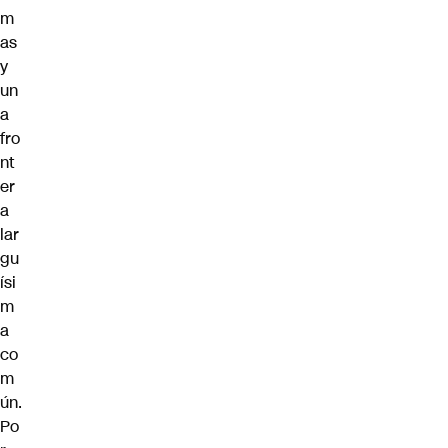
m
as
y
un
a
fro
nt
er
a
lar
gu
ísi
m
a
co
m
ún.
Po