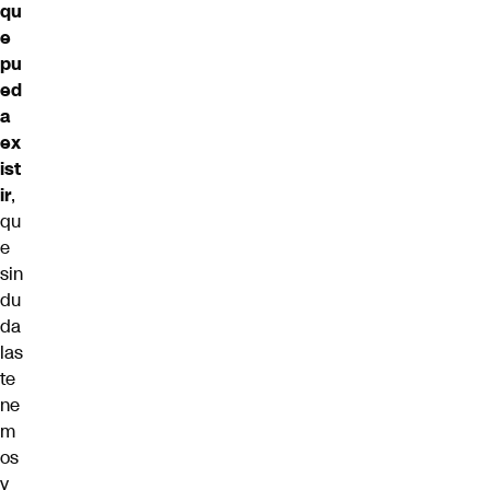
qu
e
pu
ed
a
ex
ist
ir
,
qu
e
sin
du
da
las
te
ne
m
os
y