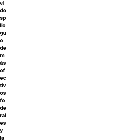
el
de
sp
lie
gu
e
de
m
ás
ef
ec
tiv
os
fe
de
ral
es
y
la