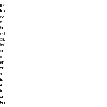
gis
tra
ro
n
he
rid
os,
inf
or
m
ar
on
a
Ef
e
fu
en
tes