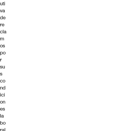
uti
va
de
re
cla
m
os
po
r
su
s
co
nd
ici
on
es
la
bo
ral