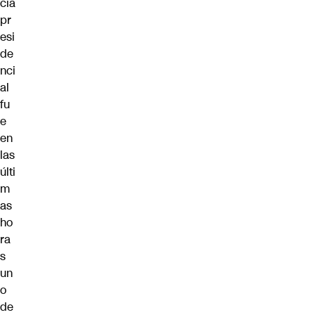
cia
pr
esi
de
nci
al
fu
e
en
las
últi
m
as
ho
ra
s
un
o
de