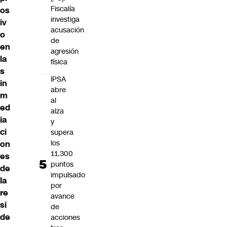
Fiscalía
os
investiga
iv
acusación
o
de
en
agresión
la
física
s
IPSA
in
abre
m
al
ed
alza
ia
y
ci
supera
los
on
11.300
es
puntos
de
impulsado
la
por
re
avance
si
de
de
acciones