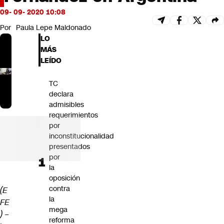
Futuro 360
09- 09- 2020 10:08
Opinión
Por
Paula Lepe Maldonado
LO
MÁS
LEÍDO
TC
declara
admisibles
requerimientos
por
inconstitucionalidad
presentados
por
la
oposición
contra
(E
la
FE
mega
) –
reforma