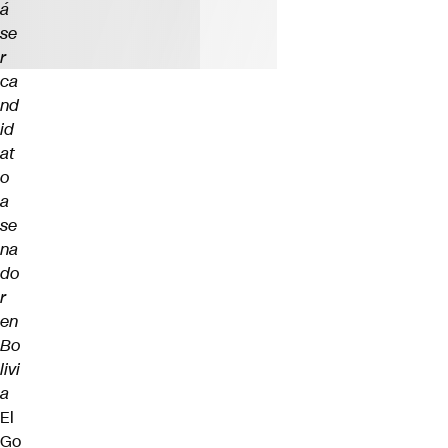
á
se
r
ca
nd
id
at
o
a
se
na
do
r
en
Bo
livi
a
El
Go