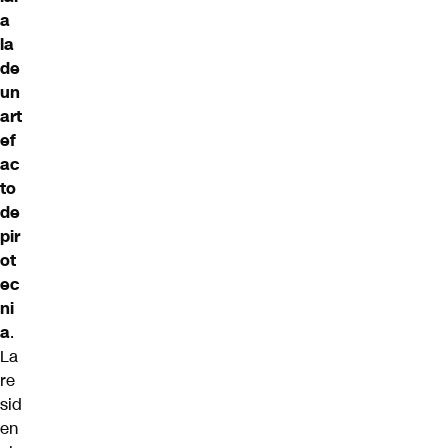
a
la
de
un
art
ef
ac
to
de
pir
ot
ec
ni
a
.
La
re
sid
en