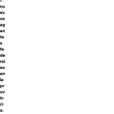
7
nu
ev
os
ag
en
te
s
fe
de
ral
es
en
la
pr
ov
in
ci
a
,