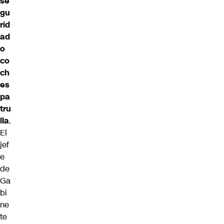
se
gu
rid
ad
o
co
ch
es
pa
tru
lla
.
El
jef
e
de
Ga
bi
ne
te