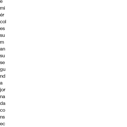
e
mi
ér
col
es
su
m
an
su
se
gu
nd
a
jor
na
da
co
ns
ec