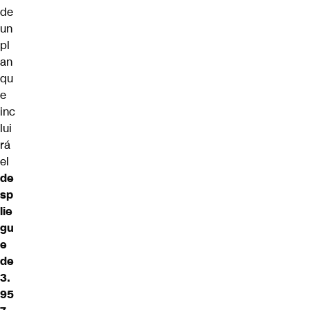
de
un
pl
an
qu
e
inc
lui
rá
el
de
sp
lie
gu
e
de
3.
95