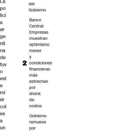
La
del
po
Gobierno
licí
Banco
a
Central:
ar
Empresas
ge
muestran
nti
optimismo
na
menor
y
de
condiciones
tuv
financieras
o
más
est
estrechas
e
por
mi
shock
ér
de
costos
col
es
Gobierno
a
remueve
un
por