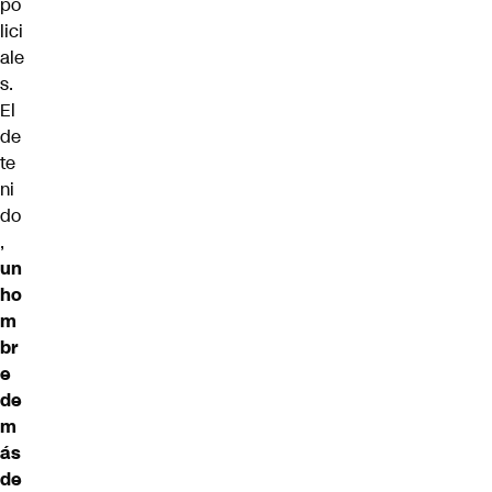
po
lici
ale
s.
El
de
te
ni
do
,
un
ho
m
br
e
de
m
ás
de