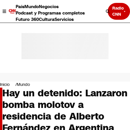
País
Mundo
Negocios
Radio
Podcast y Programas completos
CNN
Futuro 360
Cultura
Servicios
País
Mundo
Negocios
Inicio
Mundo
Hay un detenido: Lanzaron
Deportes
Programas completos
bomba molotov a
Cultura
Servicios
residencia de Alberto
Bits
CNN Data
Fernández en Argentina
CNN tiempo