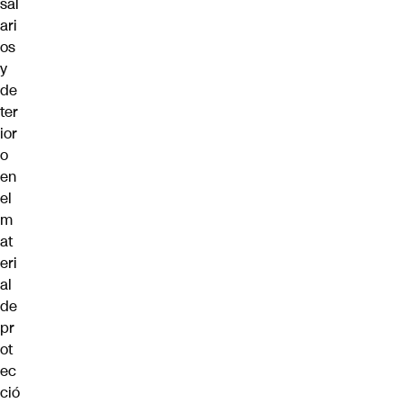
sal
ari
os
y
de
ter
ior
o
en
el
m
at
eri
al
de
pr
ot
ec
ció