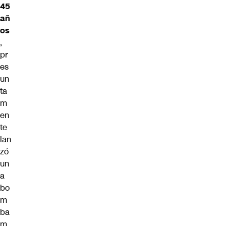
45
añ
os
,
pr
es
un
ta
m
en
te
lan
zó
un
a
bo
m
ba
m