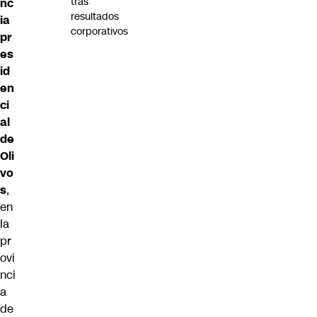
tras
nc
resultados
ia
corporativos
pr
es
id
en
ci
al
de
Oli
vo
s
,
en
la
pr
ovi
nci
a
de