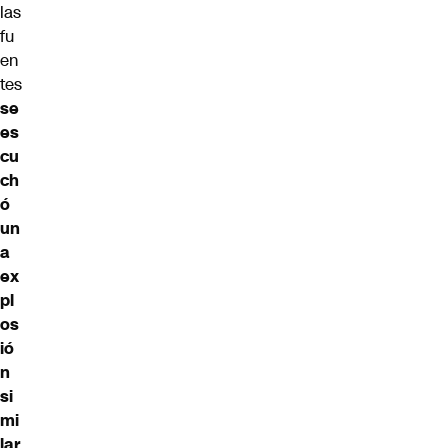
las
fu
en
tes
se
es
cu
ch
ó
un
a
ex
pl
os
ió
n
si
mi
lar