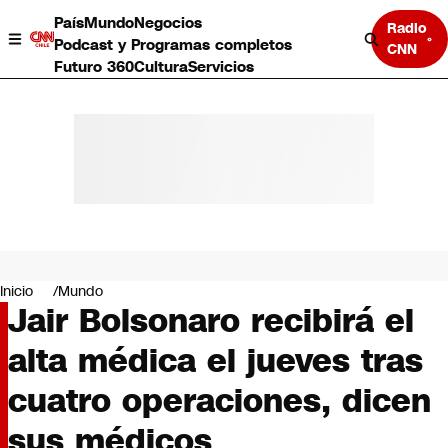
País
Mundo
Negocios
Radio
Podcast y Programas completos
CNN
Futuro 360
Cultura
Servicios
País
Mundo
Negocios
Inicio
Mundo
Jair Bolsonaro recibirá el
Deportes
Programas completos
alta médica el jueves tras
Cultura
Servicios
cuatro operaciones, dicen
Bits
CNN Data
sus médicos
CNN tiempo