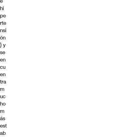
e
hi
pe
rte
nsi
ón
) y
se
en
cu
en
tra
m
uc
ho
m
ás
est
ab