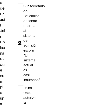
e
Subsecretario
de
de
Br
Educación
asi
defiende
l
reforma
Jai
al
sistema
r
de
Bo
admisión
lso
escolar:
na
“El
ro,
sistema
qu
actual
e
es
casi
cu
inhumano”
m
pl
Reino
e
Unido
autoriza
un
la
a