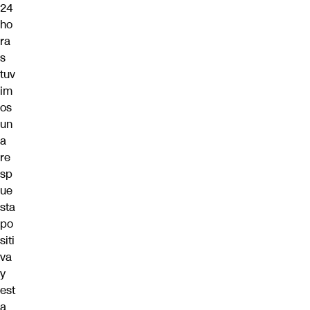
24
ho
ra
s
tuv
im
os
un
a
re
sp
ue
sta
po
siti
va
y
est
a