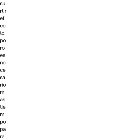
su
rtir
ef
ec
to,
pe
ro
es
ne
ce
sa
rio
m
ás
tie
m
po
pa
ra