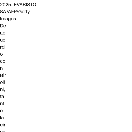
2025.
EVARISTO
SA/AFP/Getty
Images
De
ac
ue
rd
o
co
n
Bir
oli
ni,
ta
nt
o
la
cir
ug