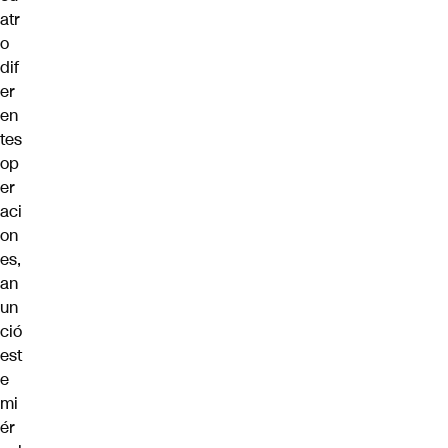
atr
o
dif
er
en
tes
op
er
aci
on
es,
an
un
ció
est
e
mi
ér