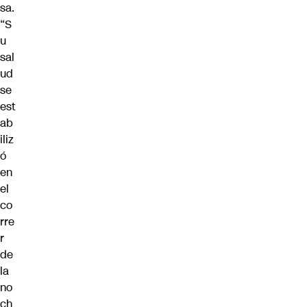
sa.
“S
u
sal
ud
se
est
ab
iliz
ó
en
el
co
rre
r
de
la
no
ch