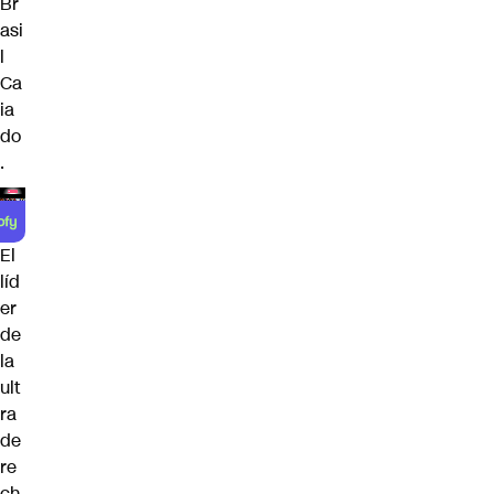
Br
asi
l
Ca
ia
do
.
El
líd
er
de
la
ult
ra
de
re
ch