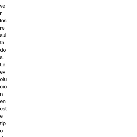
ve
r
los
re
sul
ta
do
s.
La
ev
olu
ció
n
en
est
e
tip
o