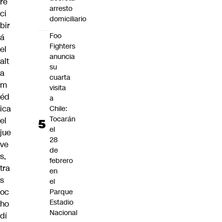
re
arresto
ci
domiciliario
bir
Foo
á
Fighters
el
anuncia
alt
su
a
cuarta
m
visita
éd
a
ica
Chile:
Tocarán
el
el
jue
28
ve
de
s,
febrero
tra
en
s
el
oc
Parque
Estadio
ho
Nacional
dí