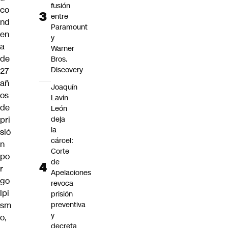
fusión
co
entre
nd
Paramount
en
y
a
Warner
de
Bros.
Discovery
27
añ
Joaquín
os
Lavín
de
León
pri
deja
la
sió
cárcel:
n
Corte
po
de
r
Apelaciones
go
revoca
lpi
prisión
sm
preventiva
y
o,
decreta