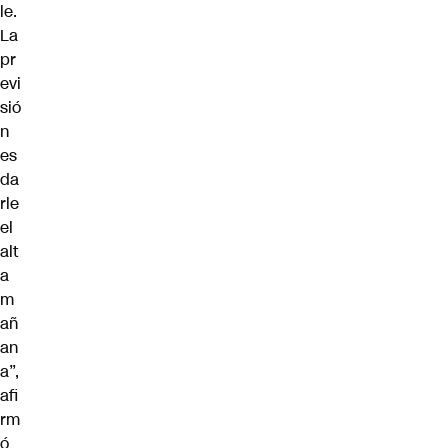
le.
La
pr
evi
sió
n
es
da
rle
el
alt
a
m
añ
an
a”,
afi
rm
ó