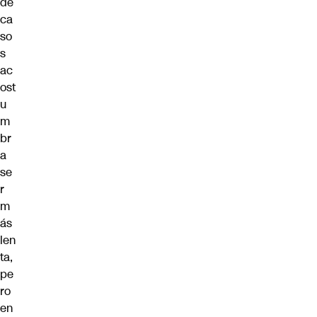
de
ca
so
s
ac
ost
u
m
br
a
se
r
m
ás
len
ta,
pe
ro
en