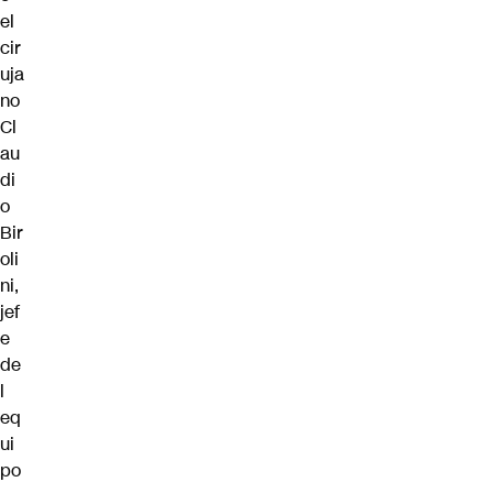
el
cir
uja
no
Cl
au
di
o
Bir
oli
ni,
jef
e
de
l
eq
ui
po