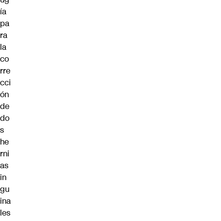
ía
pa
ra
la
co
rre
cci
ón
de
do
s
he
rni
as
in
gu
ina
les