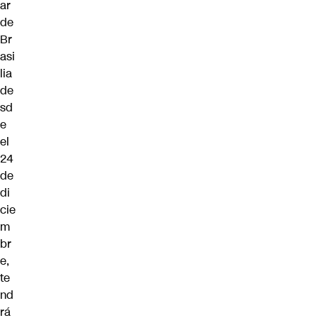
ar
de
Br
asi
lia
de
sd
e
el
24
de
di
cie
m
br
e,
te
nd
rá