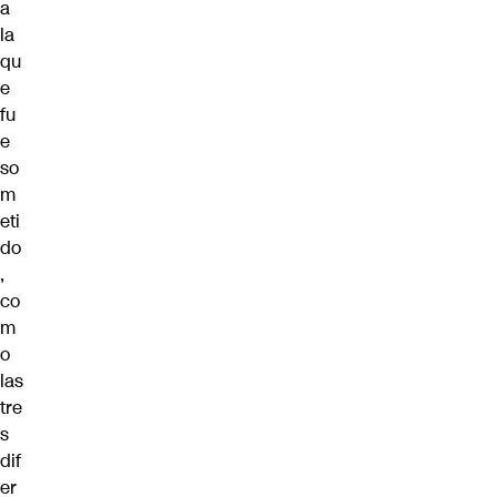
a
la
qu
e
fu
e
so
m
eti
do
,
co
m
o
las
tre
s
dif
er