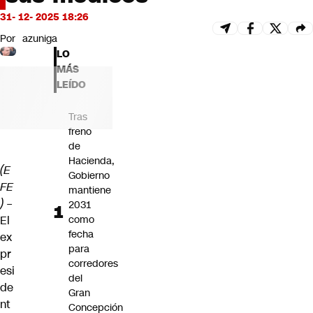
Futuro 360
31- 12- 2025 18:26
Opinión
Por
azuniga
LO
MÁS
LEÍDO
Tras
freno
de
Hacienda,
(E
Gobierno
FE
mantiene
) –
2031
El
como
fecha
ex
para
pr
corredores
esi
del
de
Gran
nt
Concepción