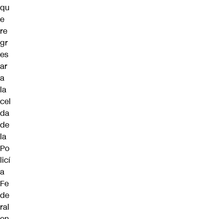
qu
e
re
gr
es
ar
a
la
cel
da
de
la
Po
licí
a
Fe
de
ral
en