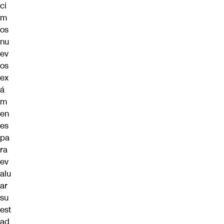
ci
m
os
nu
ev
os
ex
á
m
en
es
pa
ra
ev
alu
ar
su
est
ad