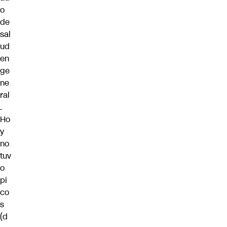
o
de
sal
ud
en
ge
ne
ral
.
Ho
y
no
tuv
o
pi
co
s
(d