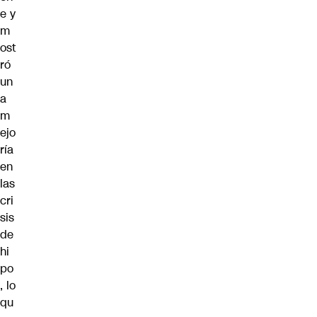
e y
m
ost
ró
un
a
m
ejo
ría
en
las
cri
sis
de
hi
po
, lo
qu