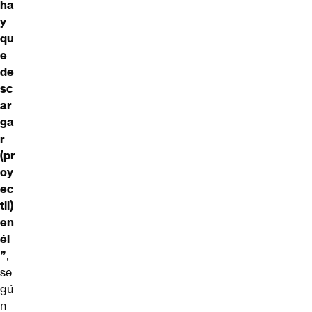
ha
y
qu
e
de
sc
ar
ga
r
(pr
oy
ec
til)
en
él
”
,
se
gú
n