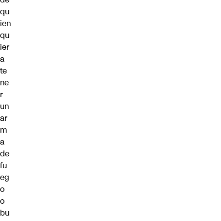
qu
ien
qu
ier
a
te
ne
r
un
ar
m
a
de
fu
eg
o
o
bu