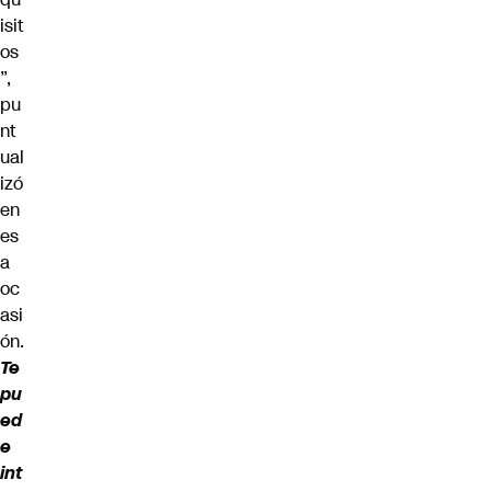
isit
os
”,
pu
nt
ual
izó
en
es
a
oc
asi
ón.
Te
pu
ed
e
int