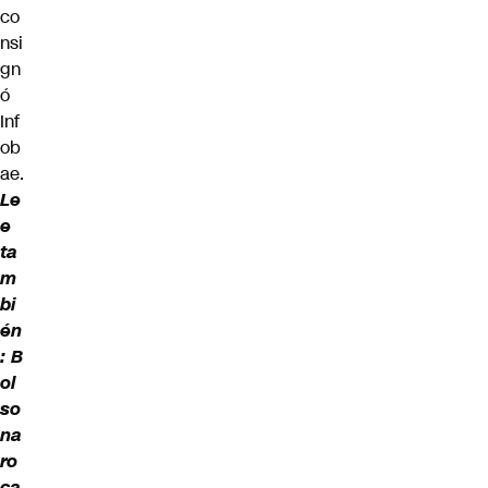
co
nsi
gn
ó
Inf
ob
ae
.
Le
e
ta
m
bi
én
:
B
ol
so
na
ro
ca