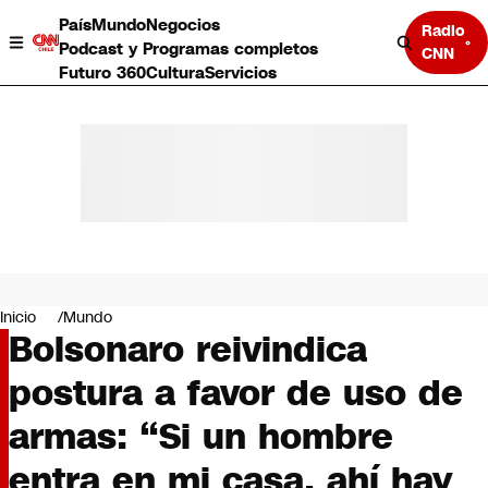
País
Mundo
Negocios
Radio
Podcast y Programas completos
CNN
Futuro 360
Cultura
Servicios
País
Mundo
Negocios
Inicio
Mundo
Bolsonaro reivindica
Deportes
Programas completos
postura a favor de uso de
Cultura
Servicios
armas: “Si un hombre
Bits
CNN Data
entra en mi casa, ahí hay
CNN tiempo