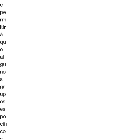
e
pe
rm
itir
á
qu
e
al
gu
no
s
gr
up
os
es
pe
cífi
co
s