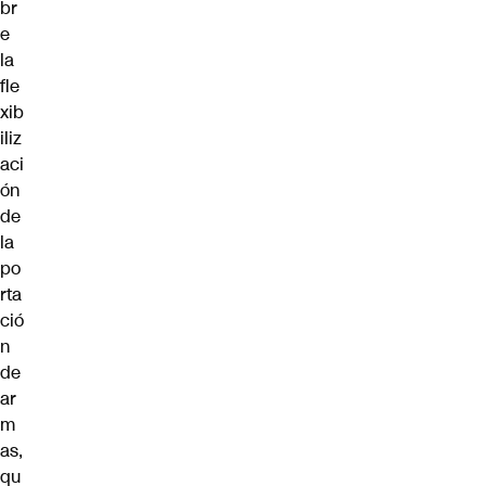
br
e
la
fle
xib
iliz
aci
ón
de
la
po
rta
ció
n
de
ar
m
as,
qu