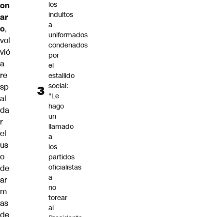
los
on
indultos
ar
a
o
,
uniformados
vol
condenados
vió
por
a
el
re
estallido
social:
sp
"Le
al
hago
da
un
r
llamado
el
a
us
los
o
partidos
oficialistas
de
a
ar
no
m
torear
as
al
de