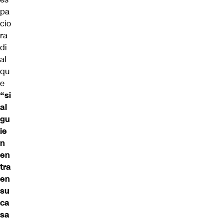
pa
cio
ra
di
al
qu
e
“si
al
gu
ie
n
en
tra
en
su
ca
sa