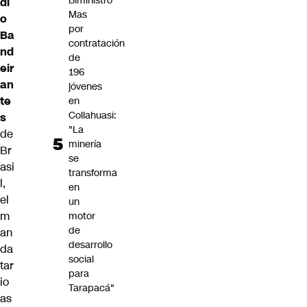
Biministro
di
Mas
o
por
Ba
contratación
nd
de
eir
196
an
jóvenes
te
en
Collahuasi:
s
"La
de
minería
Br
se
asi
transforma
l,
en
el
un
m
motor
de
an
desarrollo
da
social
tar
para
io
Tarapacá"
as