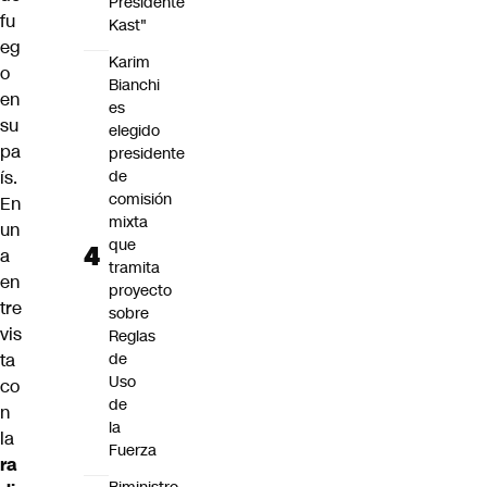
Presidente
fu
Kast"
eg
Karim
o
Bianchi
en
es
su
elegido
pa
presidente
ís.
de
comisión
En
mixta
un
que
a
tramita
en
proyecto
tre
sobre
vis
Reglas
ta
de
Uso
co
de
n
la
la
Fuerza
ra