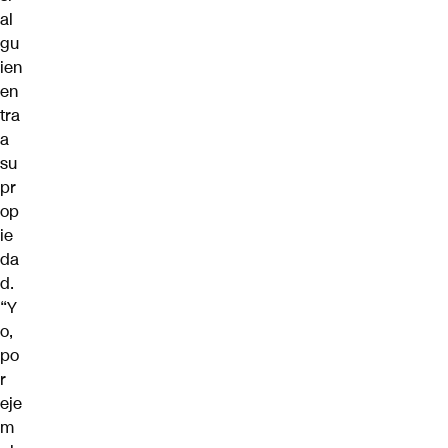
al
gu
ien
en
tra
a
su
pr
op
ie
da
d.
“Y
o,
po
r
eje
m