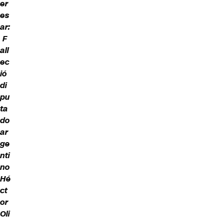
er
es
ar:
F
all
ec
ió
di
pu
ta
do
ar
ge
nti
no
Hé
ct
or
Oli