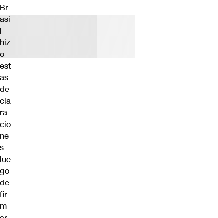
Br
asi
l
hiz
o
est
as
de
cla
ra
cio
ne
s
lue
go
de
fir
m
ar