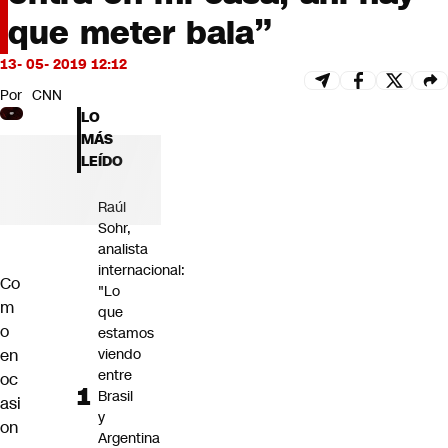
Futuro 360
que meter bala”
Opinión
13- 05- 2019 12:12
Por
CNN
LO
MÁS
LEÍDO
Raúl
Sohr,
analista
internacional:
Co
"Lo
m
que
o
estamos
en
viendo
entre
oc
Brasil
asi
y
on
Argentina