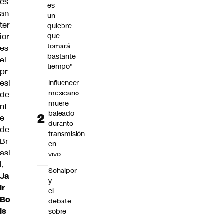
es
es
an
un
ter
quiebre
ior
que
tomará
es
bastante
el
tiempo"
pr
esi
Influencer
mexicano
de
muere
nt
baleado
e
durante
de
transmisión
Br
en
asi
vivo
l,
Schalper
Ja
y
ir
el
Bo
debate
ls
sobre