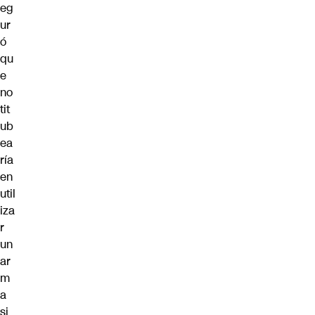
eg
ur
ó
qu
e
no
tit
ub
ea
ría
en
util
iza
r
un
ar
m
a
si