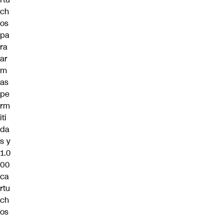
ch
os
pa
ra
ar
m
as
pe
rm
iti
da
s y
1.0
00
ca
rtu
ch
os