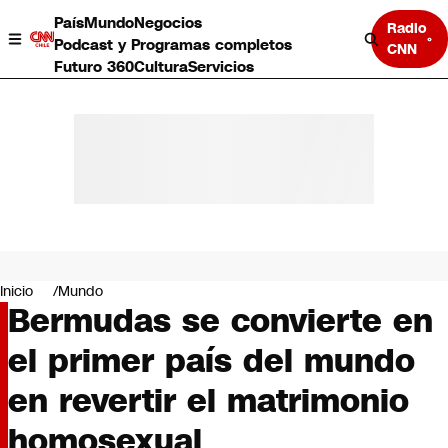
País
Mundo
Negocios
Radio
Podcast y Programas completos
CNN
Futuro 360
Cultura
Servicios
País
Mundo
Negocios
Inicio
Mundo
Bermudas se convierte en
Deportes
Programas completos
el primer país del mundo
Cultura
Servicios
en revertir el matrimonio
Bits
CNN Data
homosexual
CNN tiempo