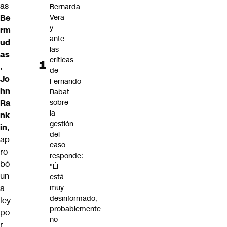
as
Bernarda
Be
Vera
y
rm
ante
ud
las
as
críticas
,
de
Jo
Fernando
hn
Rabat
Ra
sobre
la
nk
gestión
in
,
del
ap
caso
ro
responde:
bó
"Él
un
está
a
muy
desinformado,
ley
probablemente
po
no
r