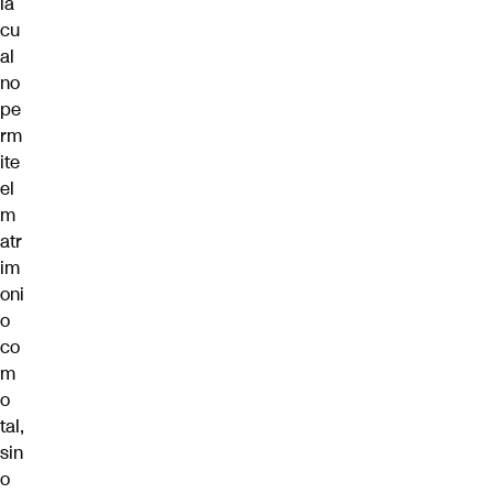
la
cu
al
no
pe
rm
ite
el
m
atr
im
oni
o
co
m
o
tal,
sin
o