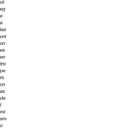
ot
eg
e
a
las
uni
on
es
en
tre
pe
rs
on
as
de
l
mi
sm
o