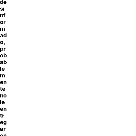
de
si
nf
or
m
ad
o,
pr
ob
ab
le
m
en
te
no
le
en
tr
eg
ar
on