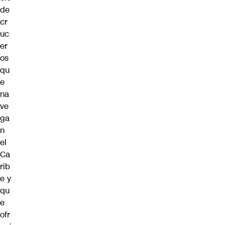
de
cr
uc
er
os
qu
e
na
ve
ga
n
el
Ca
rib
e y
qu
e
ofr