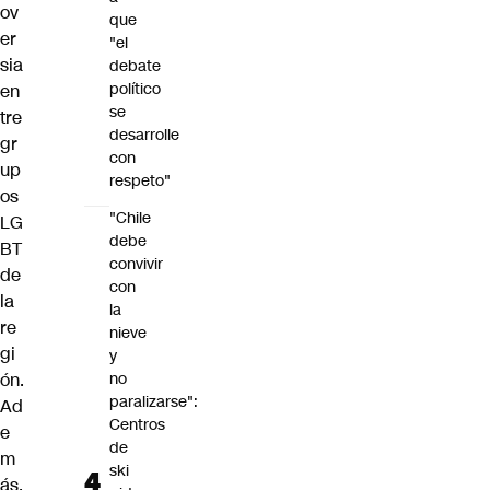
ov
que
er
"el
sia
debate
político
en
se
tre
desarrolle
gr
con
up
respeto"
os
"Chile
LG
debe
BT
convivir
de
con
la
la
re
nieve
gi
y
ón.
no
paralizarse":
Ad
Centros
e
de
m
ski
ás,