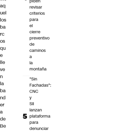
piden
aq
revisar
uel
criterios
los
para
el
ba
cierre
rc
preventivo
os
de
qu
caminos
e
a
lle
la
ve
montaña
n
"Sin
la
Fachadas":
ba
CNC
nd
y
SII
er
lanzan
a
plataforma
de
para
Be
denunciar