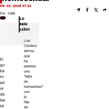
Futuro 360
09- 02- 2018 07:31
Opinión
Por
CNN
LO
MÁS
LEÍDO
Luis
Cordero
afirma
que
El
ha
go
existido
be
una
rn
"falta
de
ad
humanidad"
or
con
de
la
las
hija
isl
de