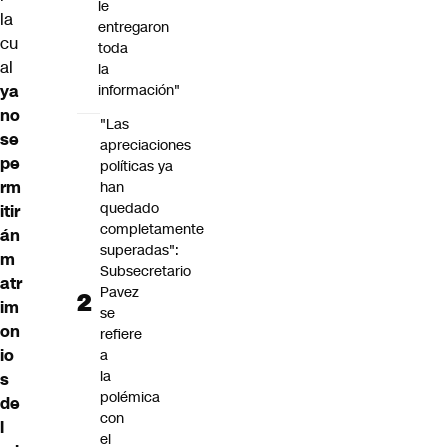
le
la
entregaron
cu
toda
al
la
ya
información"
no
"Las
se
apreciaciones
pe
políticas ya
rm
han
quedado
itir
completamente
án
superadas":
m
Subsecretario
atr
Pavez
im
se
on
refiere
io
a
la
s
polémica
de
con
l
el