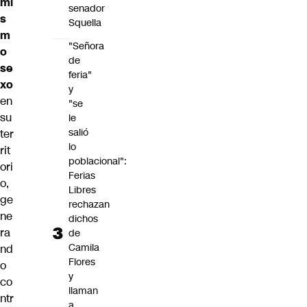
mi
senador
s
Squella
m
"Señora
o
de
se
feria"
xo
y
en
"se
su
le
salió
ter
lo
rit
poblacional":
ori
Ferias
o,
Libres
ge
rechazan
ne
dichos
ra
de
Camila
nd
Flores
o
y
co
llaman
ntr
a