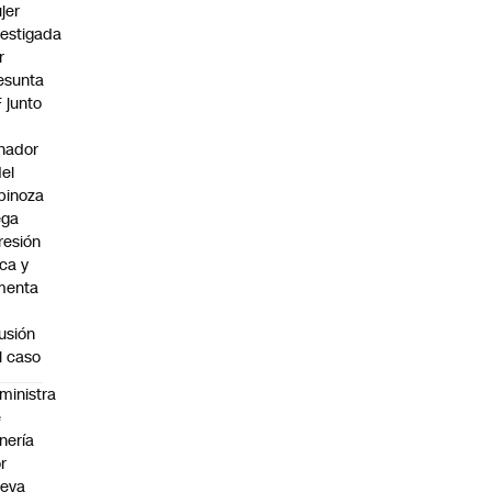
jer
vestigada
r
esunta
F junto
nador
del
pinoza
ega
resión
ica y
menta
fusión
l caso
ministra
e
nería
r
ueva