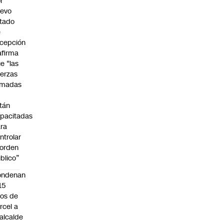
r
uevo
tado
e
cepción
afirma
e “las
erzas
rmadas
o
tán
pacitadas
ra
ntrolar
 orden
blico”
ondenan
15
os de
rcel a
alcalde