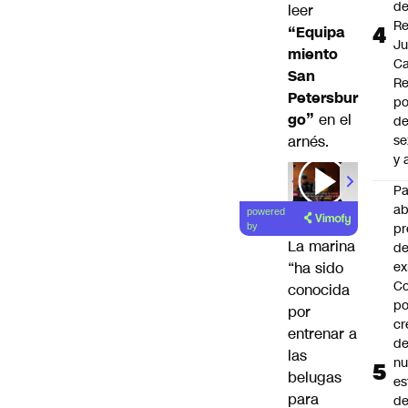
d
leer
Re
“Equipa
J
miento
Ca
San
Re
Petersbur
po
go”
en el
de
arnés.
se
y 
00:00
/
01
P
a
powered
pr
by
La marina
de
ex
“ha sido
Co
conocida
po
por
cr
entrenar a
de
las
n
belugas
es
para
d