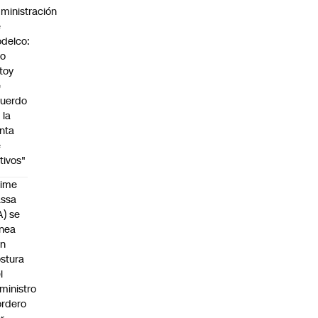
ministración
e
delco:
No
toy
e
uerdo
 la
nta
e
tivos"
aime
assa
A) se
inea
on
stura
l
ministro
rdero