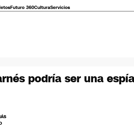
letos
Futuro 360
Cultura
Servicios
rnés podría ser una espía
MÁS
O