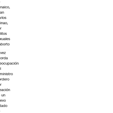
e
naico,
uan
rlos
inao,
r
litos
xuales
aborto
:00
avez
borda
eocupación
l
ministro
rdero
r
eación
 un
uevo
tado
e