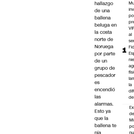
hallazgo
Mu
in
de una
po
ballena
pr
beluga en
VI
la costa
al
norte de
se
Noruega
Fi
por parte
Es
ni
de un
ag
grupo de
fís
pescador
la
es
la
encendió
di
las
de
alarmas.
Ex
Esto ya
d
que la
Mi
ballena te
po
nía
n