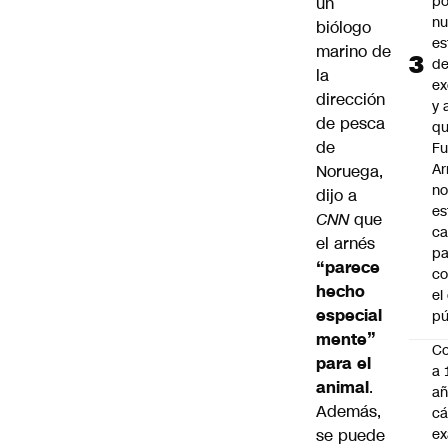
po
un
n
biólogo
es
marino de
d
la
ex
dirección
y 
de pesca
qu
de
Fu
A
Noruega,
n
dijo a
es
CNN
que
ca
el arnés
pa
“parece
co
hecho
el
especial
pú
mente”
C
para el
a 
animal
.
añ
Además,
cá
se puede
ex