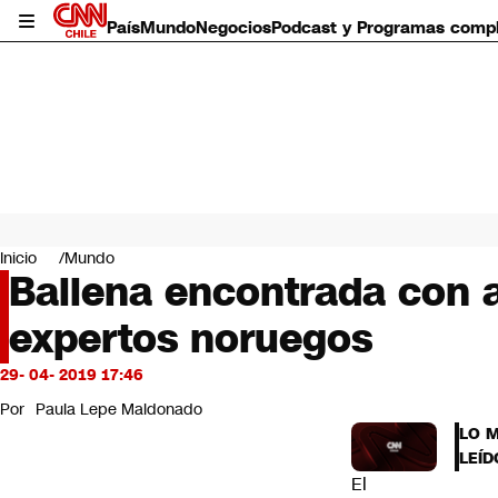
País
Mundo
Negocios
Podcast y Programas comp
País
Mundo
Inicio
Mundo
Negocios
Ballena encontrada con a
Deportes
expertos noruegos
Programas completos
Cultura
Servicios
29- 04- 2019 17:46
Bits
Por
Paula Lepe Maldonado
CNN Data
LO 
CNN tiempo
LEÍD
Futuro 360
El
Opinión