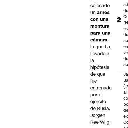
ad
colocado
d
un
arnés
Co
con una
"
montura
es
para una
d
cámara
,
ac
lo que ha
en
ve
llevado a
d
la
ac
hipótesis
de que
J
B
fue
(F
entrenada
al
por el
c
ejército
po
de Rusia.
de
Jorgen
ex
Ree Wiig,
Co