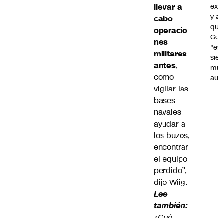
ex
llevar a
y 
cabo
qu
operacio
Go
nes
"e
militares
si
antes
,
m
como
au
vigilar las
bases
navales,
ayudar a
los buzos,
encontrar
el equipo
perdido”,
dijo Wiig.
Lee
también:
¿Qué