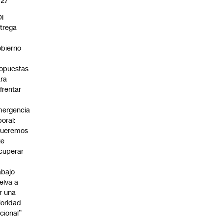
027
I
trega
bierno
0
opuestas
ra
frentar
ergencia
boral:
Queremos
ue
cuperar
abajo
elva a
r una
ioridad
cional”