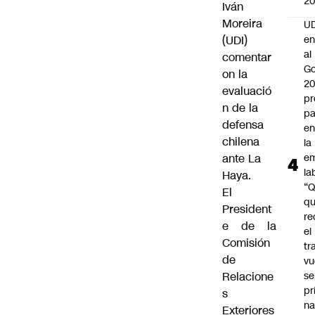
2
Iván
Moreira
UD
(UDI)
en
al
comentar
Go
on la
2
evaluació
pr
n de la
pa
defensa
en
chilena
la
ante La
em
la
Haya.
“
El
q
President
re
e de la
el
Comisión
tr
de
vu
Relacione
se
pr
s
na
Exteriores