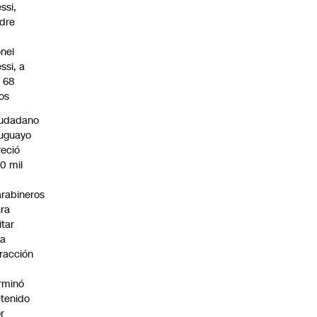
ssi,
dre
onel
ssi, a
s 68
os
iudadano
uguayo
reció
0 mil
rabineros
ra
itar
na
fracción
rminó
tenido
r