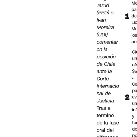
Me
Tarud
pa
(PPD) e
de
Iván
Li
Moreira
Me
(UDI)
lo
comentar
añ
on la
C
posición
ur
de Chile
of
ante la
$6
a
Corte
Ca
Internacio
pa
nal de
ev
Justicia
u
Tras el
in
término
y
de la fase
te
de
oral del
po