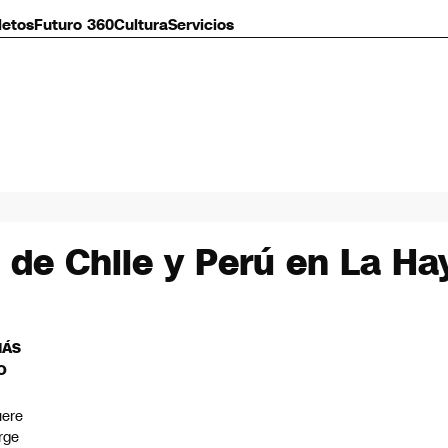
letos
Futuro 360
Cultura
Servicios
s de Chile y Perú en La Ha
MÁS
O
ere
rge