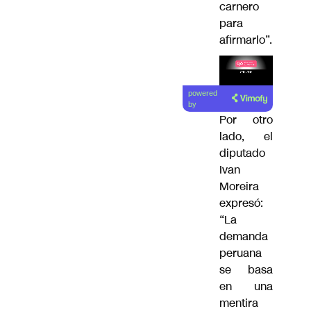
carnero
para
afirmarlo”.
Lea el
powered
artículo
by
Por otro
lado, el
diputado
Ivan
Moreira
expresó:
“La
demanda
peruana
se basa
en una
mentira