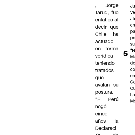
, Jorge
Ju
Tarud, fue
V
at
enfático al
en
decir que
pa
Chile ha
pr
actuado
su
en forma
“N
verídica
M
teniendo
de
co
tratados
en
que
Ce
avalan su
Cu
postura.
L
“El Perú
M
negó
cinco
años la
Declaraci