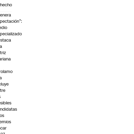
ohecho
enera
pectación”:
edio
pecializado
staca
la
triz
riana
rolamo
la
cluye
tre
s
sibles
ndidatas
los
emios
car