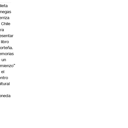
lieta
enegas
erriza
 Chile
ra
esentar
 libro
orteña.
emorias
 un
mienzo”
 el
ntro
ltural
a
oneda