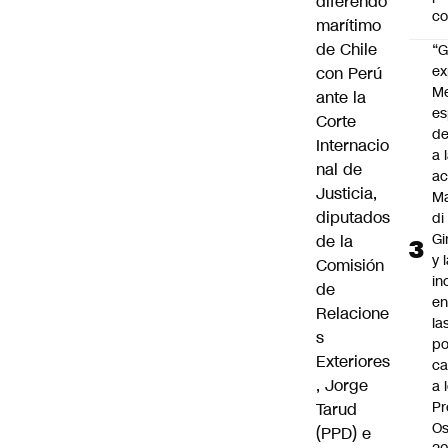
diferendo
c
marítimo
de Chile
“G
ex
con Perú
M
ante la
es
Corte
de
Internacio
a 
nal de
ac
Justicia,
Ma
diputados
di
Gi
de la
y 
Comisión
in
de
en
Relacione
la
s
po
Exteriores
ca
, Jorge
a 
Pr
Tarud
Os
(PPD) e