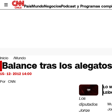
País
Mundo
Negocios
Podcast y Programas comp
País
Mundo
Inicio
Mundo
Negocios
Balance tras los alegato
Deportes
Programas completos
15- 12- 2012 14:00
Cultura
Por
CNN
Servicios
LO 
Bits
LEÍD
CNN Data
Los
CNN tiempo
diputados
Mu
Futuro 360
Jo
Jorge
Opinión