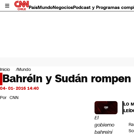
País
Mundo
Negocios
Podcast y Programas comp
País
Mundo
Inicio
Mundo
Negocios
Bahréin y Sudán rompen 
Deportes
Programas completos
04- 01- 2016 14:40
Cultura
Por
CNN
Servicios
LO 
Bits
LEÍD
CNN Data
El
CNN tiempo
gobierno
Ra
Futuro 360
So
bahreiní
Opinión