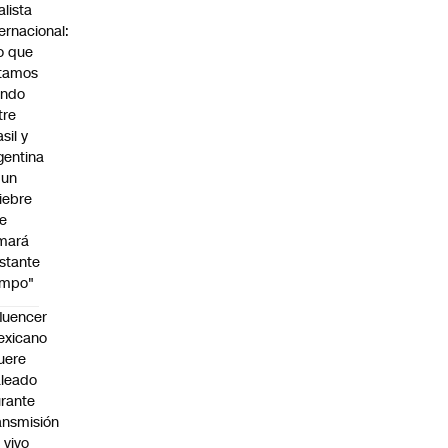
alista
ternacional:
o que
tamos
endo
tre
sil y
gentina
 un
iebre
e
mará
stante
empo"
fluencer
exicano
uere
leado
rante
ansmisión
 vivo