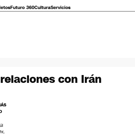
letos
Futuro 360
Cultura
Servicios
relaciones con Irán
MÁS
O
úl
hr,