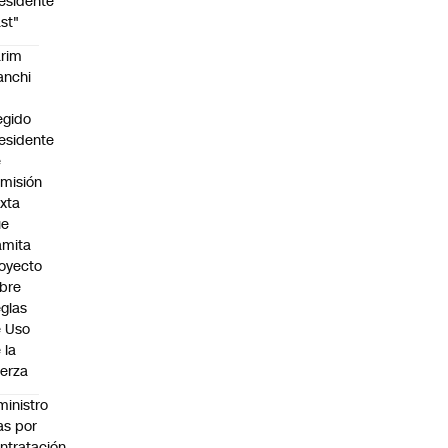
esidente
st"
rim
anchi
egido
esidente
e
misión
xta
ue
amita
oyecto
bre
glas
 Uso
 la
erza
ministro
s por
ntratación