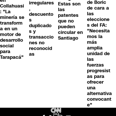
en
de Boric
irregulares
Estas son
Collahuasi
de cara a
,
las
: "La
las
descuento
patentes
minería se
eleccione
s
que no
transform
s del FA:
duplicado
pueden
a en un
"Necesita
s y
circular en
motor de
mos la
transaccio
Santiago
desarrollo
más
nes no
social
amplia
reconocid
para
unidad de
as
Tarapacá"
las
fuerzas
progresist
as para
ofrecer
una
alternativa
convocant
e"