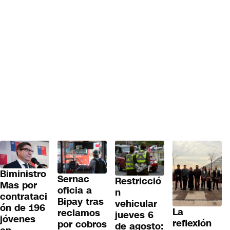
Biministro
Sernac
Restricció
Mas por
oficia a
n
contrataci
Bipay tras
vehicular
ón de 196
La
reclamos
jueves 6
jóvenes
reflexión
por cobros
de agosto: