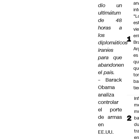
an
dio un
in
ultimátum
"L
de 48
es
horas a
vi
los
en
diplomáticos
Bra
Ar
iraníes
es
para que
qu
abandonen
qu
el país.
to
–
Barack
ba
Obama
ti
analiza
In
controlar
m
el porte
m
de armas
ba
en
du
tr
EE.UU.
en