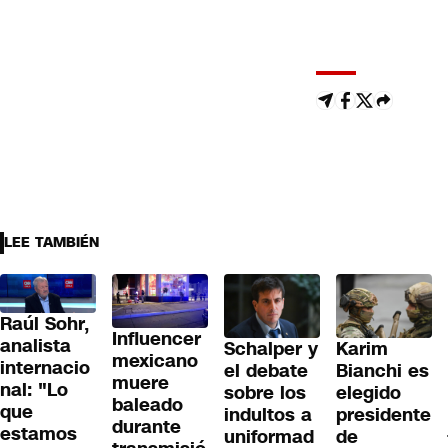
LEE TAMBIÉN
Raúl Sohr,
Influencer
analista
Schalper y
Karim
mexicano
internacio
el debate
Bianchi es
muere
nal: "Lo
sobre los
elegido
baleado
que
indultos a
presidente
durante
estamos
uniformad
de