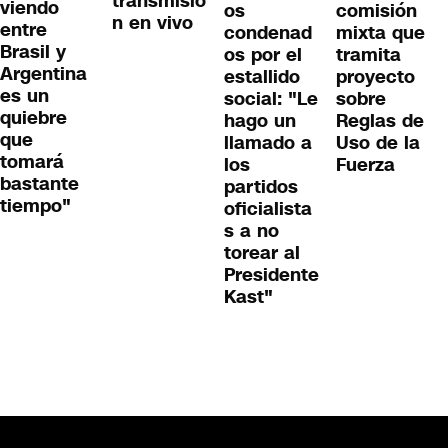
transmisió
viendo
os
comisión
n en vivo
entre
condenad
mixta que
Brasil y
os por el
tramita
Argentina
estallido
proyecto
es un
social: "Le
sobre
quiebre
hago un
Reglas de
que
llamado a
Uso de la
tomará
los
Fuerza
bastante
partidos
tiempo"
oficialista
s a no
torear al
Presidente
Kast"