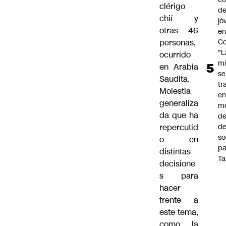
clérigo
de
chií
y
jó
otras 46
e
Co
personas,
"L
ocurrido
mi
en Arabia
se
Saudita.
tr
Molestia
en
generaliza
m
da que ha
d
de
repercutid
so
o en
pa
distintas
Ta
decisione
s para
hacer
frente a
este tema,
como la