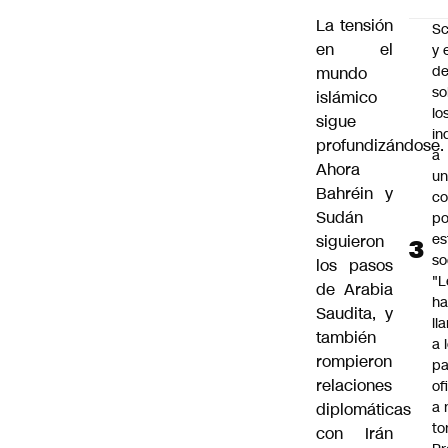
La tensión
Sc
en el
y 
d
mundo
so
islámico
lo
sigue
in
profundizándose.
a
Ahora
un
Bahréin y
c
Sudán
po
es
siguieron
so
los pasos
"L
de Arabia
ha
Saudita, y
ll
también
a 
rompieron
pa
relaciones
of
a 
diplomáticas
to
con Irán