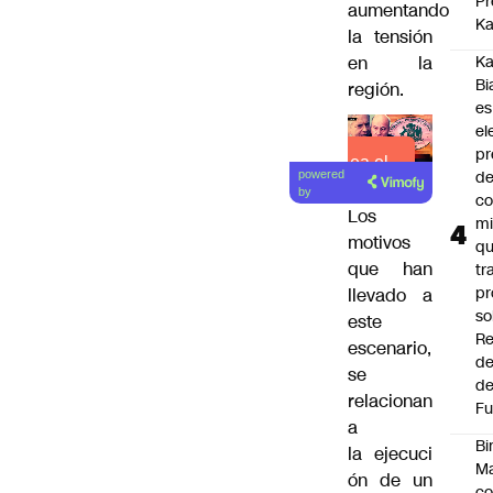
Pr
aumentando
Ka
la tensión
en la
Ka
Bi
región.
es
el
pr
Lea el
d
powered
artículo
by
co
Los
mi
motivos
q
que han
tr
pr
llevado a
so
este
Re
escenario,
de
se
de
relacionan
Fu
a
Bi
la
ejecuci
Ma
ón de un
co