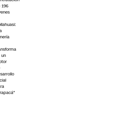
 196
venes
n
llahuasi:
a
nería
ansforma
 un
otor
e
sarrollo
cial
ra
rapacá"