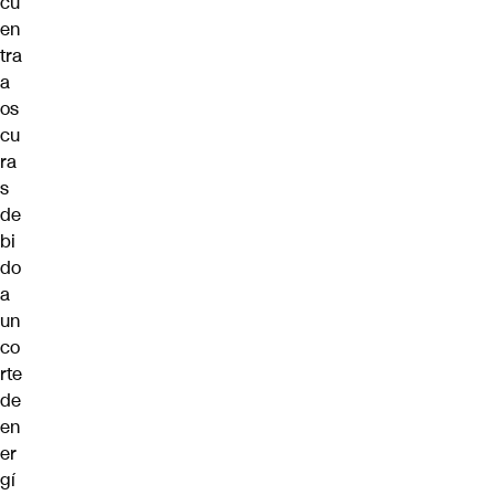
cu
en
tra
a
os
cu
ra
s
de
bi
do
a
un
co
rte
de
en
er
gí