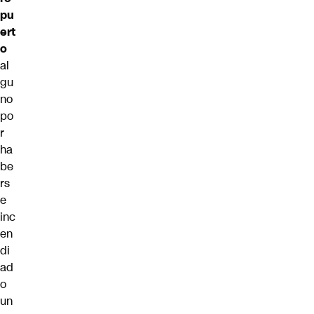
pu
ert
o
al
gu
no
po
r
ha
be
rs
e
inc
en
di
ad
o
un