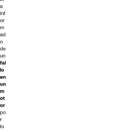
a
inf
or
m
ad
o
de
un
fal
lo
en
un
m
ot
or
po
r
lo