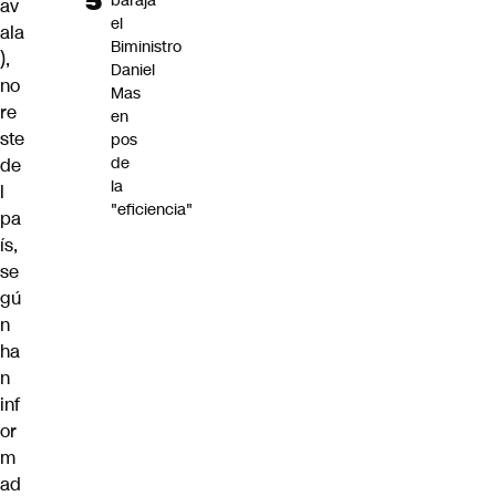
baraja
av
el
ala
Biministro
),
Daniel
no
Mas
re
en
ste
pos
de
de
la
l
"eficiencia"
pa
ís,
se
gú
n
ha
n
inf
or
m
ad