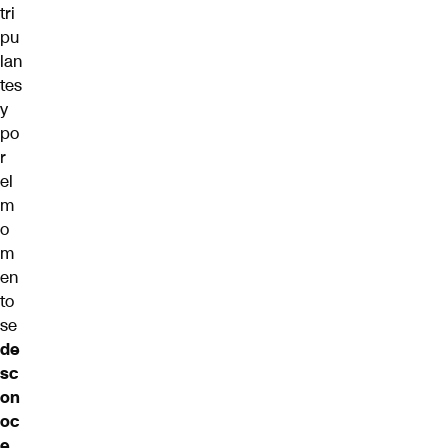
tri
pu
lan
tes
y
po
r
el
m
o
m
en
to
se
de
sc
on
oc
e