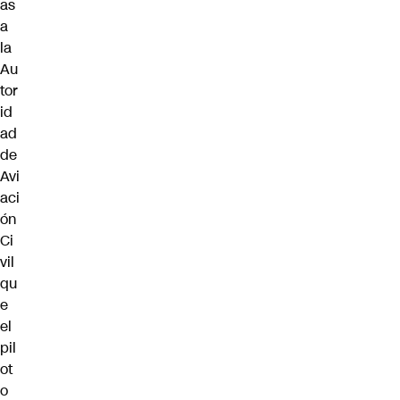
as
a
la
Au
tor
id
ad
de
Avi
aci
ón
Ci
vil
qu
e
el
pil
ot
o