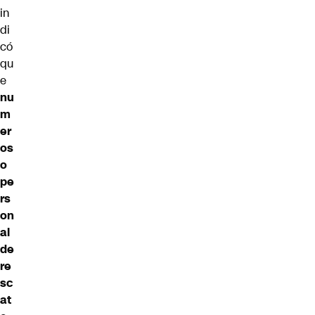
in
di
có
qu
e
nu
m
er
os
o
pe
rs
on
al
de
re
sc
at