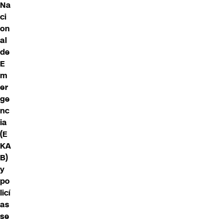
Na
ci
on
al
de
E
m
er
ge
nc
ia
(E
KA
B)
y
po
licí
as
se