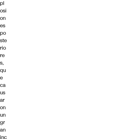
pl
osi
on
es
po
ste
rio
re
s,
qu
e
ca
us
ar
on
un
gr
an
inc