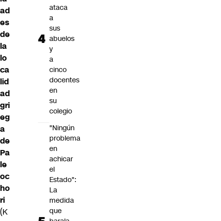
ataca
ad
a
es
sus
de
abuelos
la
y
lo
a
ca
cinco
docentes
lid
en
ad
su
gri
colegio
eg
"Ningún
a
problema
de
en
Pa
achicar
le
el
oc
Estado":
ho
La
ri
medida
que
(K