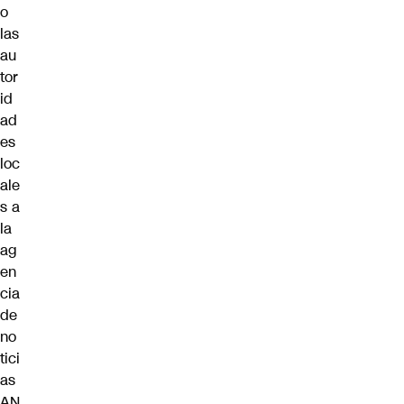
o
las
au
tor
id
ad
es
loc
ale
s a
la
ag
en
cia
de
no
tici
as
AN