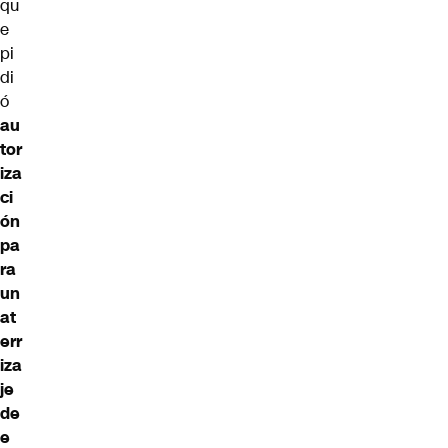
qu
e
pi
di
ó
au
tor
iza
ci
ón
pa
ra
un
at
err
iza
je
de
e