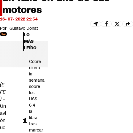
Futuro 360
motores
Opinión
16- 07- 2022 21:54
Por
Gustavo Donat
LO
MÁS
LEÍDO
Cobre
cierra
la
semana
(E
sobre
FE
los
) –
US$
6,4
Un
la
avi
libra
ón
tras
uc
marcar