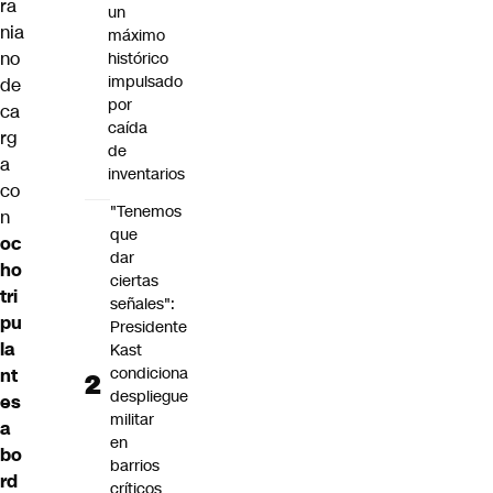
ra
un
nia
máximo
no
histórico
impulsado
de
por
ca
caída
rg
de
a
inventarios
co
"Tenemos
n
que
oc
dar
ho
ciertas
tri
señales":
pu
Presidente
la
Kast
condiciona
nt
despliegue
es
militar
a
en
bo
barrios
rd
críticos