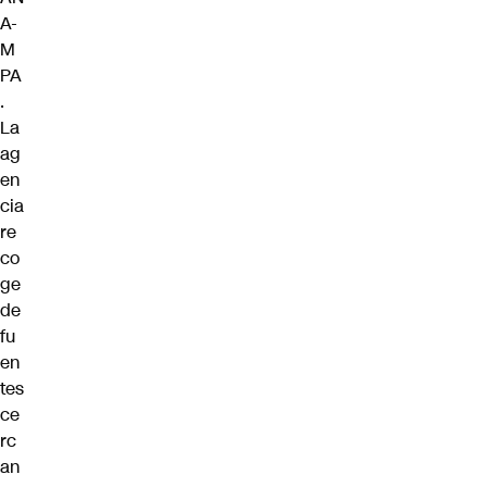
A-
M
PA
.
La
ag
en
cia
re
co
ge
de
fu
en
tes
ce
rc
an