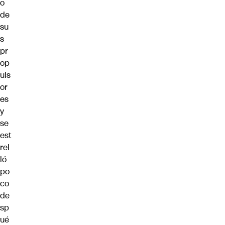
o
de
su
s
pr
op
uls
or
es
y
se
est
rel
ló
po
co
de
sp
ué