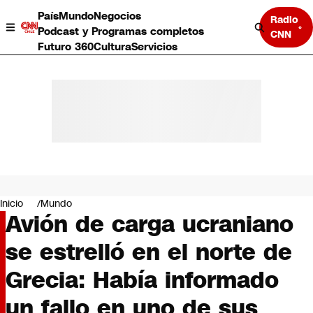
País
Mundo
Negocios
Radio
Podcast y Programas completos
CNN
Futuro 360
Cultura
Servicios
País
Mundo
Negocios
Inicio
Mundo
Avión de carga ucraniano
Deportes
Programas completos
se estrelló en el norte de
Cultura
Servicios
Grecia: Había informado
Bits
CNN Data
un fallo en uno de sus
CNN tiempo