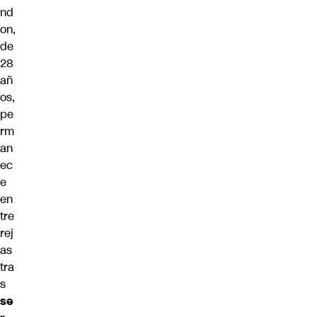
nd
on,
de
28
añ
os,
pe
rm
an
ec
e
en
tre
rej
as
tra
s
se