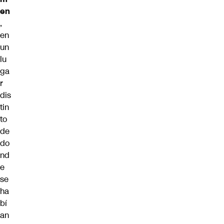
en
,
en
un
lu
ga
r
dis
tin
to
de
do
nd
e
se
ha
bí
an