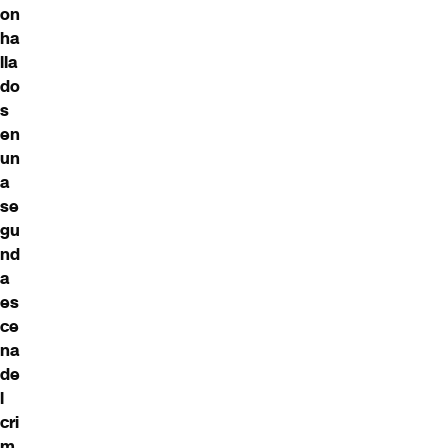
on
ha
lla
do
s
en
un
a
se
gu
nd
a
es
ce
na
de
l
cri
m