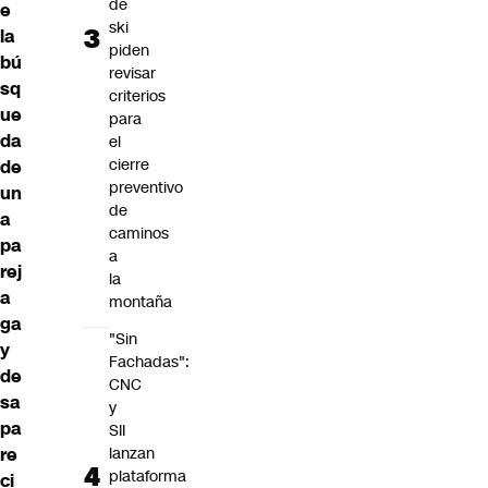
de
e
ski
la
piden
bú
revisar
sq
criterios
ue
para
da
el
cierre
de
preventivo
un
de
a
caminos
pa
a
rej
la
a
montaña
ga
"Sin
y
Fachadas":
de
CNC
sa
y
pa
SII
re
lanzan
plataforma
ci