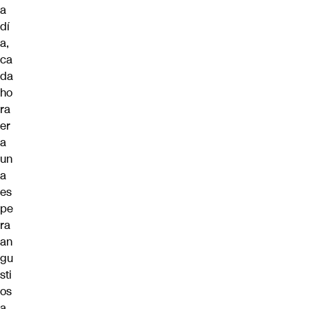
a
dí
a,
ca
da
ho
ra
er
a
un
a
es
pe
ra
an
gu
sti
os
a,