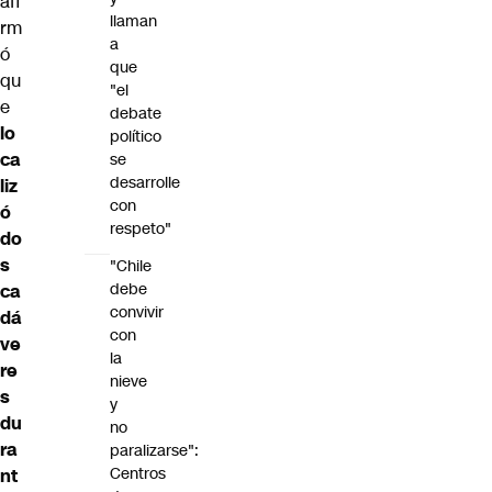
afi
llaman
rm
a
ó
que
qu
"el
e
debate
lo
político
ca
se
desarrolle
liz
con
ó
respeto"
do
s
"Chile
debe
ca
convivir
dá
con
ve
la
re
nieve
s
y
du
no
ra
paralizarse":
Centros
nt