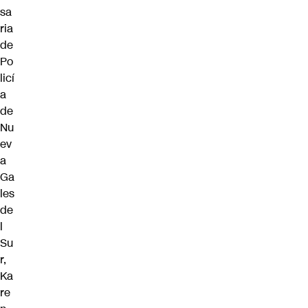
sa
ria
de
Po
licí
a
de
Nu
ev
a
Ga
les
de
l
Su
r,
Ka
re