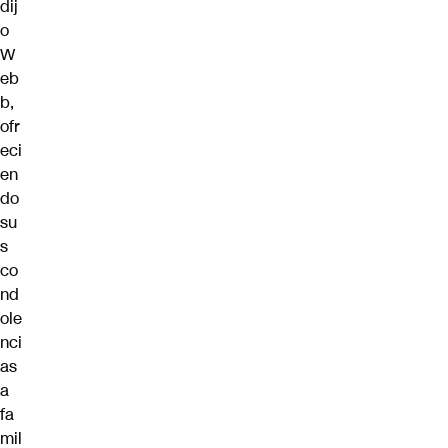
dij
o
W
eb
b,
ofr
eci
en
do
su
s
co
nd
ole
nci
as
a
fa
mil