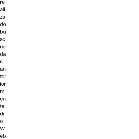
re
ali
za
do
bú
sq
ue
da
s
an
ter
ior
m
en
te,
dij
o
W
eb