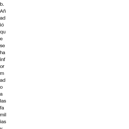
b.
Añ
ad
ió
qu
e
se
ha
inf
or
m
ad
o
a
las
fa
mil
ias
y