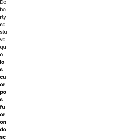
Do
he
rty
so
stu
vo
qu
e
lo
s
cu
er
po
s
fu
er
on
de
sc