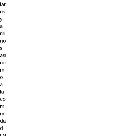
iar
es
y
a
mi
go
s,
así
co
m
o
a
la
co
m
uni
da
d
LG