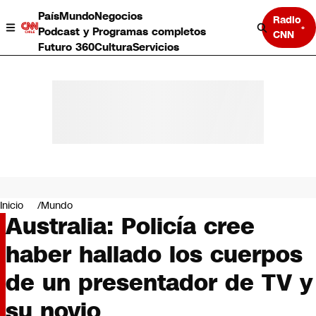
País
Mundo
Negocios
Radio
Podcast y Programas completos
CNN
Futuro 360
Cultura
Servicios
País
Mundo
Negocios
Inicio
Mundo
Australia: Policía cree
Deportes
Programas completos
haber hallado los cuerpos
Cultura
Servicios
de un presentador de TV y
Bits
CNN Data
su novio
CNN tiempo