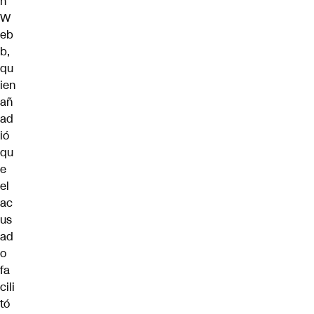
n
W
eb
b,
qu
ien
añ
ad
ió
qu
e
el
ac
us
ad
o
fa
cili
tó