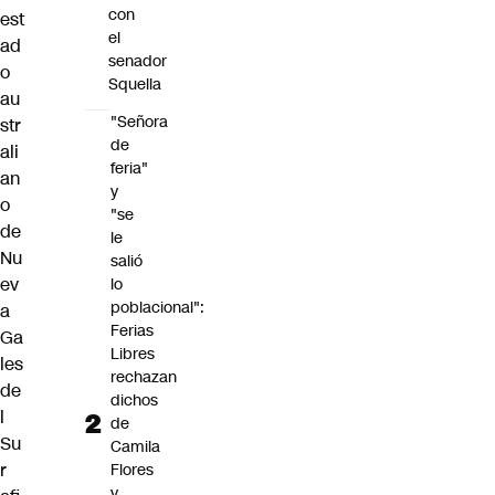
con
est
el
ad
senador
o
Squella
au
"Señora
str
de
ali
feria"
an
y
o
"se
de
le
Nu
salió
ev
lo
poblacional":
a
Ferias
Ga
Libres
les
rechazan
de
dichos
l
de
Su
Camila
r
Flores
y