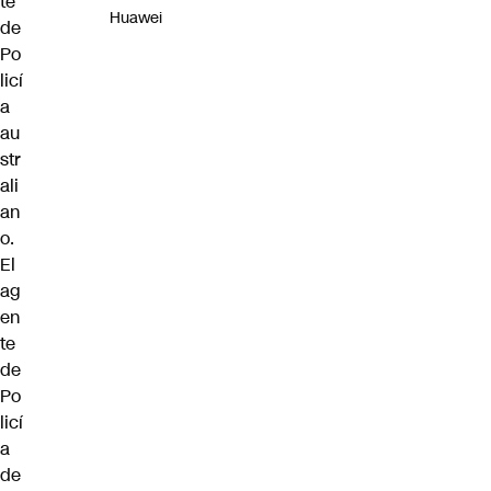
te
Huawei
de
Po
licí
a
au
str
ali
an
o.
El
ag
en
te
de
Po
licí
a
de