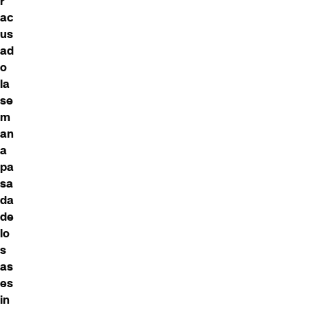
r
ac
us
ad
o
la
se
m
an
a
pa
sa
da
de
lo
s
as
es
in