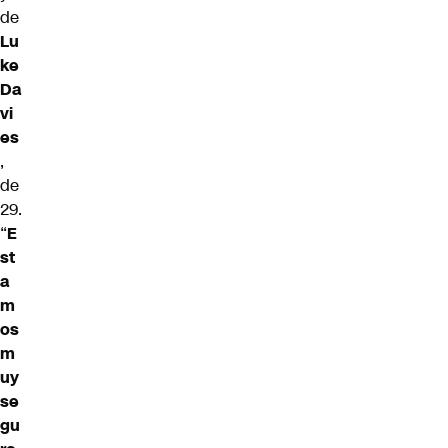
de
Lu
ke
Da
vi
es
,
de
29.
“
E
st
a
m
os
m
uy
se
gu