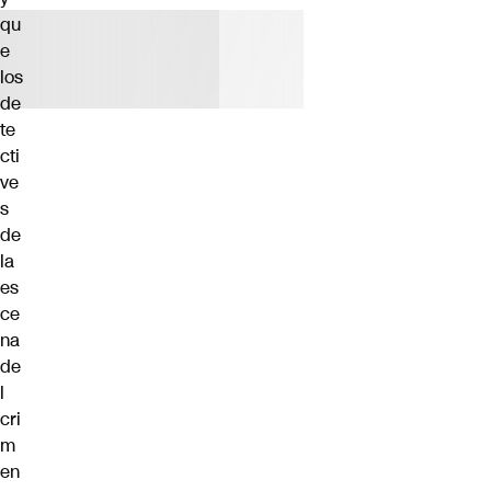
qu
e
los
de
te
cti
ve
s
de
la
es
ce
na
de
l
cri
m
en