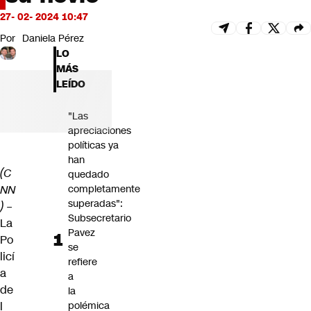
Futuro 360
27- 02- 2024 10:47
Opinión
Por
Daniela Pérez
LO
MÁS
LEÍDO
"Las
apreciaciones
políticas ya
han
(C
quedado
NN
completamente
superadas":
) –
Subsecretario
La
Pavez
Po
se
licí
refiere
a
a
de
la
l
polémica