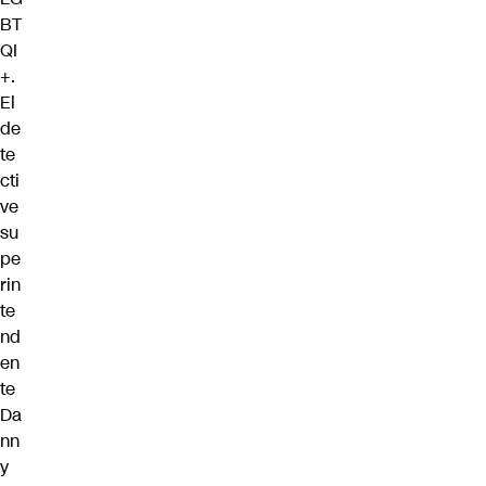
BT
QI
+
.
El
de
te
cti
ve
su
pe
rin
te
nd
en
te
Da
nn
y