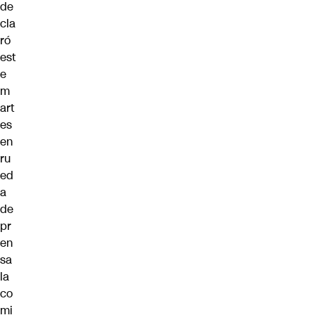
de
cla
ró
est
e
m
art
es
en
ru
ed
a
de
pr
en
sa
la
co
mi