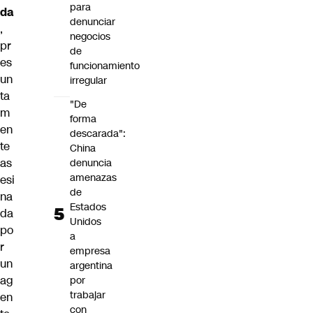
para
da
denunciar
,
negocios
pr
de
es
funcionamiento
un
irregular
ta
"De
m
forma
en
descarada":
te
China
as
denuncia
amenazas
esi
de
na
Estados
da
Unidos
po
a
r
empresa
un
argentina
ag
por
trabajar
en
con