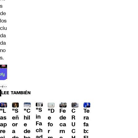
s
de
los
ciu
da
da
no
s.
LEE TAMBIÉN
"S
"L
"S
"C
"D
Fe
C
Te
in
as
eñ
hil
e
de
R
ra
Fa
ap
or
e
fo
ca
U
fa
ch
re
a
de
r
rn
C
b:
ad
ci
de
be
m
e
H
El