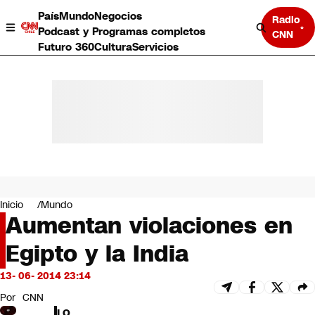
País
Mundo
Negocios
Radio
Podcast y Programas completos
CNN
Futuro 360
Cultura
Servicios
País
Mundo
Negocios
Inicio
Mundo
Aumentan violaciones en
Deportes
Programas completos
Egipto y la India
Cultura
Servicios
13- 06- 2014 23:14
Bits
CNN Data
Por
CNN
CNN tiempo
LO