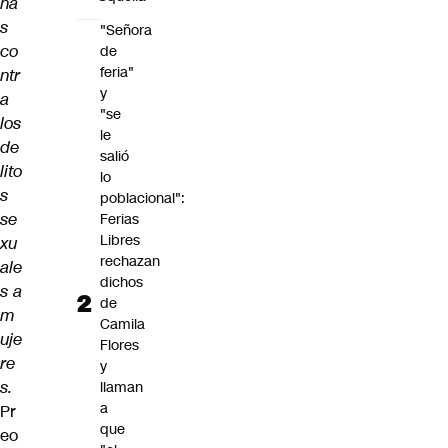
na
s
"Señora
co
de
feria"
ntr
y
a
"se
los
le
de
salió
lito
lo
s
poblacional":
se
Ferias
Libres
xu
rechazan
ale
dichos
s a
de
m
Camila
uje
Flores
re
y
s.
llaman
a
Pr
que
eo