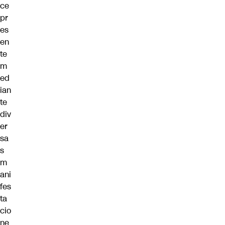
ce
pr
es
en
te
m
ed
ian
te
div
er
sa
s
m
ani
fes
ta
cio
ne