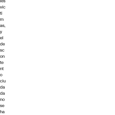
les
víc
ti
m
as,
y
el
de
sc
on
te
nt
o
ciu
da
da
no
se
ha