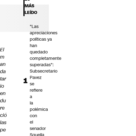
Futuro 360
MÁS
Opinión
LEÍDO
"Las
apreciaciones
políticas ya
han
El
quedado
m
completamente
an
superadas":
da
Subsecretario
Pavez
tar
se
io
refiere
en
a
du
la
re
polémica
ció
con
las
el
senador
pe
Squella