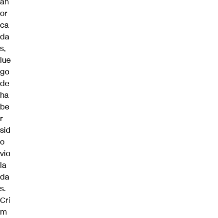
ah
or
ca
da
s,
lue
go
de
ha
be
r
sid
o
vio
la
da
s.
Crí
m