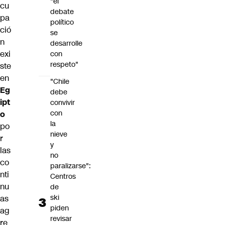
"el
cu
debate
pa
político
ció
se
n
desarrolle
exi
con
respeto"
ste
en
"Chile
Eg
debe
ipt
convivir
con
o
la
po
nieve
r
y
las
no
co
paralizarse":
nti
Centros
nu
de
ski
as
piden
ag
revisar
re