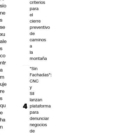
criterios
sio
para
ne
el
s
cierre
se
preventivo
de
xu
caminos
ale
a
s
la
co
montaña
ntr
"Sin
a
Fachadas":
m
CNC
uje
y
re
SII
s
lanzan
qu
plataforma
e
para
denunciar
ha
negocios
n
de