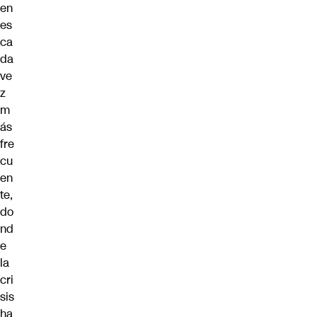
en
es
ca
da
ve
z
m
ás
fre
cu
en
te,
do
nd
e
la
cri
sis
ha