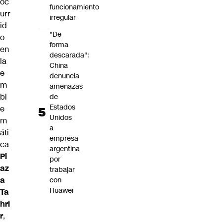
oc
funcionamiento
urr
irregular
id
"De
o
forma
en
descarada":
la
China
e
denuncia
m
amenazas
bl
de
Estados
e
Unidos
m
a
áti
empresa
ca
argentina
Pl
por
az
trabajar
a
con
Huawei
Ta
hri
r
,