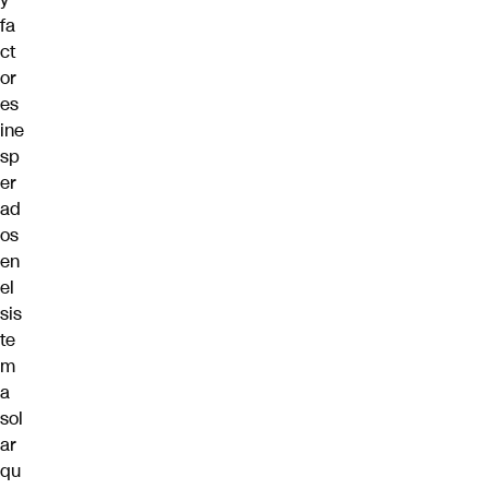
fa
ct
or
es
ine
sp
er
ad
os
en
el
sis
te
m
a
sol
ar
qu