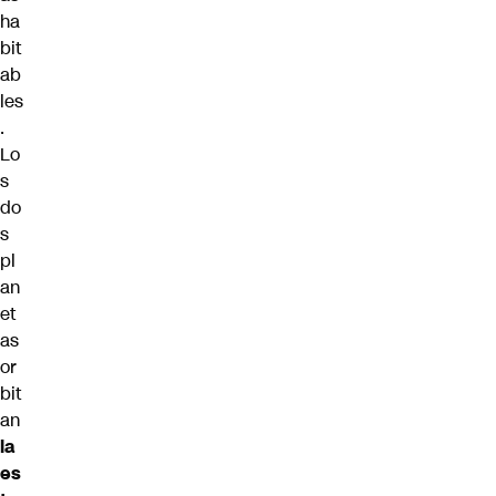
ha
bit
ab
les
.
Lo
s
do
s
pl
an
et
as
or
bit
an
la
es