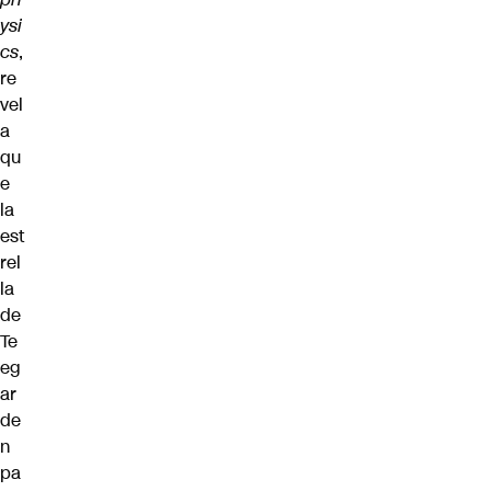
ysi
cs
,
re
vel
a
qu
e
la
est
rel
la
de
Te
eg
ar
de
n
pa