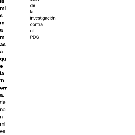
la
de
mi
la
s
investigación
m
contra
a
el
m
PDG
as
a
qu
e
la
Ti
err
a
,
tie
ne
n
mil
es