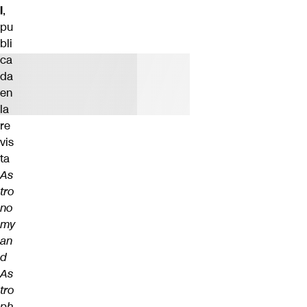
l
,
pu
bli
ca
da
en
la
re
vis
ta
As
tro
no
my
an
d
As
tro
ph