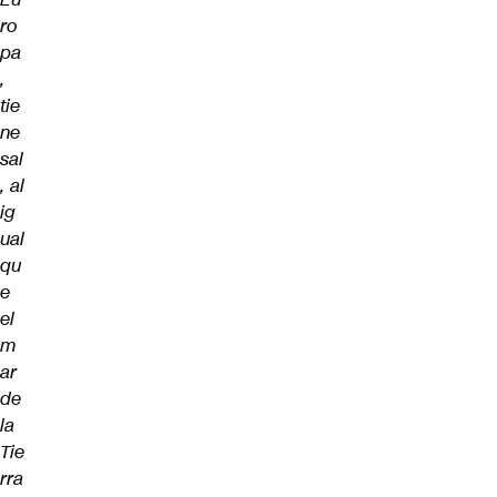
ro
pa
,
tie
ne
sal
, al
ig
ual
qu
e
el
m
ar
de
la
Tie
rra