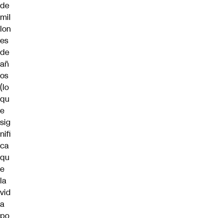
de
mil
lon
es
de
añ
os
(lo
qu
e
sig
nifi
ca
qu
e
la
vid
a
po