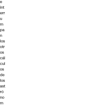
e
int
err
u
m
pa
n
los
otr
os
cál
cul
os
de
los
ast
ró
no
m