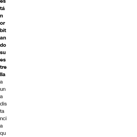
es
tá
n
or
bit
an
do
su
es
tre
lla
a
un
a
dis
ta
nci
a
qu