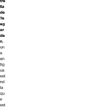
tre
lla
de
Te
eg
ar
de
n
,
un
a
an
tig
ua
est
rel
la
qu
e
est