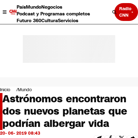
País
Mundo
Negocios
Radio
Podcast y Programas completos
CNN
Futuro 360
Cultura
Servicios
País
Mundo
Negocios
Inicio
Mundo
Astrónomos encontraron
Deportes
Programas completos
dos nuevos planetas que
Cultura
Servicios
podrían albergar vida
Bits
CNN Data
20- 06- 2019 08:43
CNN tiempo