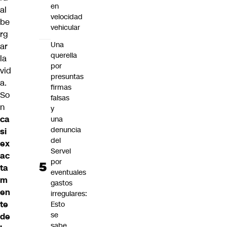
en
al
velocidad
be
vehicular
rg
Una
ar
querella
la
por
vid
presuntas
a.
firmas
So
falsas
n
y
ca
una
denuncia
si
del
ex
Servel
ac
por
ta
eventuales
m
gastos
en
irregulares:
te
Esto
se
de
sabe