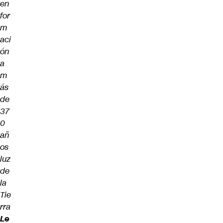
en
for
m
aci
ón
a
m
ás
de
37
0
añ
os
luz
de
la
Tie
rra
Le