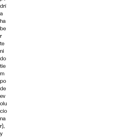
drí
a
ha
be
r
te
ni
do
tie
m
po
de
ev
olu
cio
na
r),
y