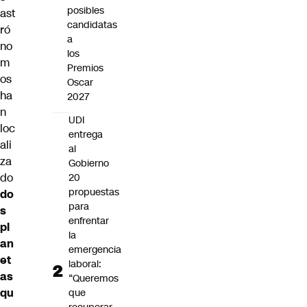
posibles
ast
candidatas
ró
a
no
los
m
Premios
os
Oscar
ha
2027
n
UDI
loc
entrega
ali
al
za
Gobierno
do
20
propuestas
do
para
s
enfrentar
pl
la
an
emergencia
et
laboral:
as
“Queremos
qu
que