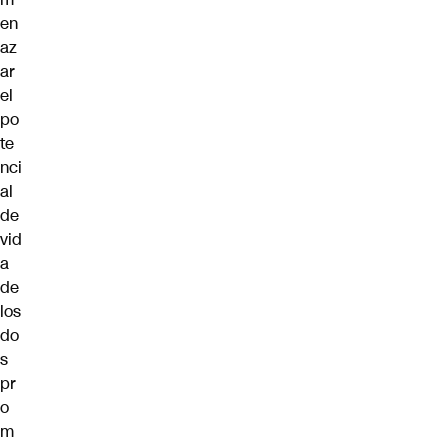
en
az
ar
el
po
te
nci
al
de
vid
a
de
los
do
s
pr
o
m