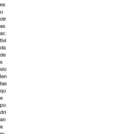
es
u
otr
as
ac
tivi
da
de
s
vio
len
tas
qu
e
po
drí
an
a
m