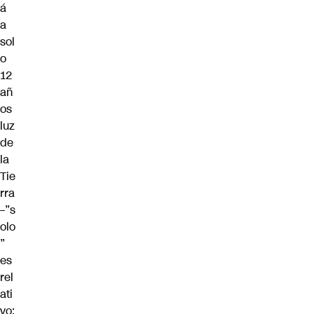
á
a
sol
o
12
añ
os
luz
de
la
Tie
rra
–”s
olo
”
es
rel
ati
vo: