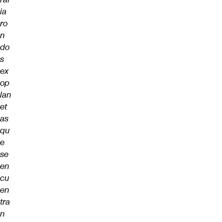
ia
ro
n
do
s
ex
op
lan
et
as
qu
e
se
en
cu
en
tra
n