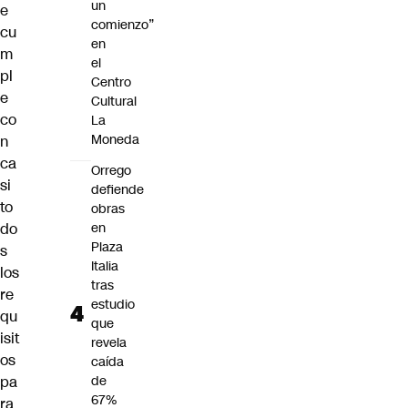
un
e
comienzo”
cu
en
m
el
pl
Centro
e
Cultural
co
La
Moneda
n
ca
Orrego
si
defiende
to
obras
do
en
Plaza
s
Italia
los
tras
re
estudio
qu
que
isit
revela
os
caída
pa
de
67%
ra