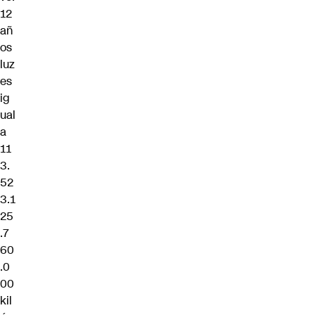
12
añ
os
luz
es
ig
ual
a
11
3.
52
3.1
25
.7
60
.0
00
kil