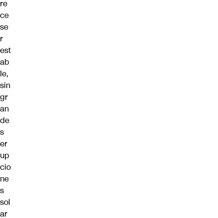
re
ce
se
r
est
ab
le,
sin
gr
an
de
s
er
up
cio
ne
s
sol
ar