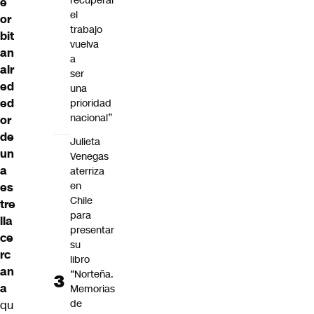
recuperar
e
el
or
trabajo
bit
vuelva
an
a
alr
ser
ed
una
ed
prioridad
nacional”
or
de
Julieta
un
Venegas
a
aterriza
en
es
Chile
tre
para
lla
presentar
ce
su
rc
libro
an
“Norteña.
a
Memorias
de
qu