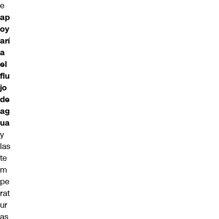
e
ap
oy
arí
a
el
flu
jo
de
ag
ua
y
las
te
m
pe
rat
ur
as