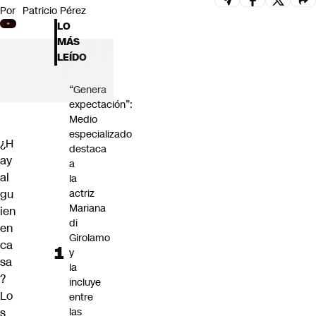
Por
Patricio Pérez
Futuro 360
LO
Opinión
MÁS
LEÍDO
“Genera
expectación”:
Medio
especializado
¿H
destaca
ay
a
al
la
gu
actriz
Mariana
ien
di
en
Girolamo
ca
y
sa
la
?
incluye
Lo
entre
s
las