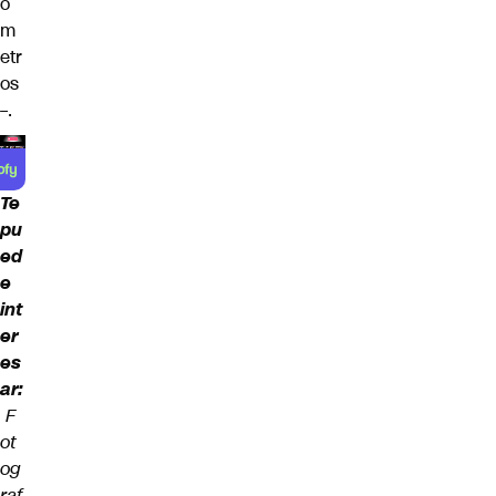
ó
m
etr
os
–.
Te
pu
ed
e
int
er
es
ar:
F
ot
og
raf