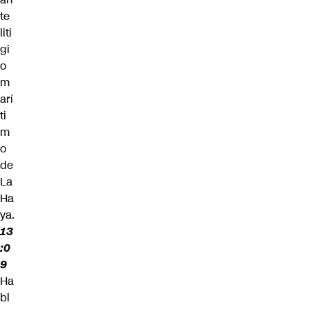
te
liti
gi
o
m
arí
ti
m
o
de
La
Ha
ya.
13
:0
9
Ha
bl