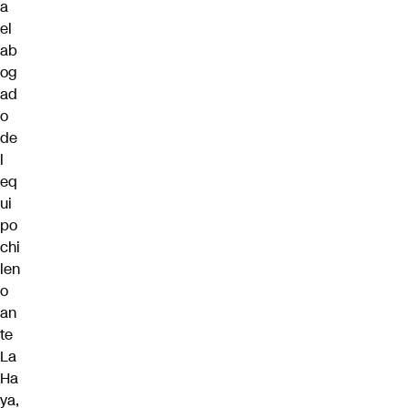
a
el
ab
og
ad
o
de
l
eq
ui
po
chi
len
o
an
te
La
Ha
ya,