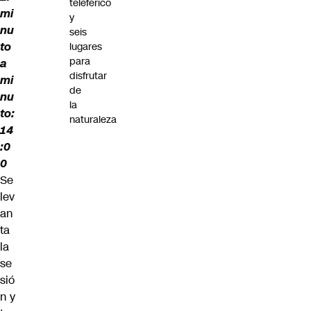
teleférico
mi
y
nu
seis
to
lugares
para
a
disfrutar
mi
de
nu
la
to:
naturaleza
14
:0
0
Se
lev
an
ta
la
se
sió
n y