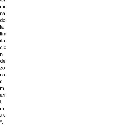
mi
na
do
la
lim
ita
ció
n
de
zo
na
s
m
arí
ti
m
as
”
,