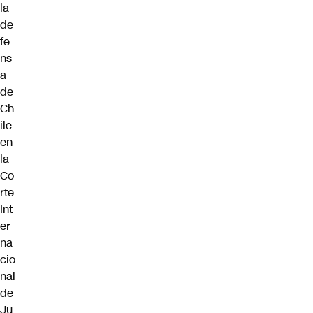
la
de
fe
ns
a
de
Ch
ile
en
la
Co
rte
Int
er
na
cio
nal
de
Ju