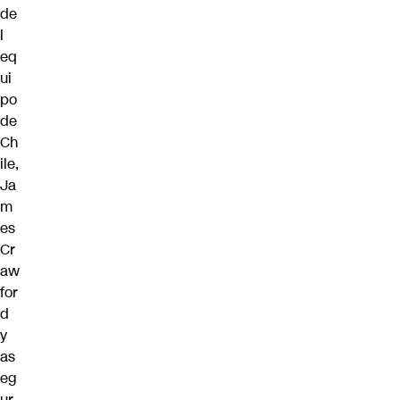
de
l
eq
ui
po
de
Ch
ile,
Ja
m
es
Cr
aw
for
d
y
as
eg
ur