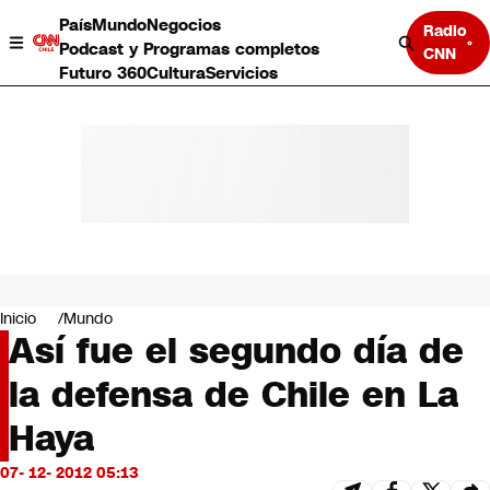
País
Mundo
Negocios
Radio
Podcast y Programas completos
CNN
Futuro 360
Cultura
Servicios
País
Mundo
Negocios
Inicio
Mundo
Así fue el segundo día de
Deportes
Programas completos
la defensa de Chile en La
Cultura
Servicios
Haya
Bits
CNN Data
07- 12- 2012 05:13
CNN tiempo