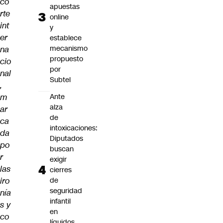
co
apuestas
rte
online
int
y
er
establece
mecanismo
na
propuesto
cio
por
nal
Subtel
,
m
Ante
alza
ar
de
ca
intoxicaciones:
da
Diputados
po
buscan
r
exigir
las
cierres
iro
de
seguridad
nía
infantil
s y
en
co
líquidos