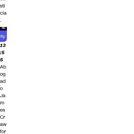
sti
cia
.
13
:5
5
Ab
og
ad
o
Ja
m
es
Cr
aw
for