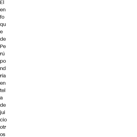
El
en
fo
qu
e
de
Pe
rú
po
nd
ría
en
tel
a
de
jui
cio
otr
os