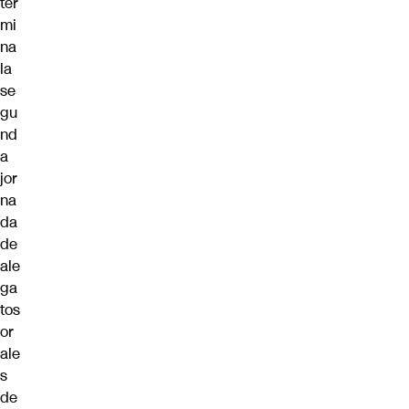
ter
mi
na
la
se
gu
nd
a
jor
na
da
de
ale
ga
tos
or
ale
s
de