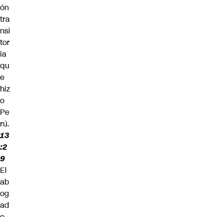
ón
tra
nsi
tor
ia
qu
e
hiz
o
Pe
rú.
13
:2
9
El
ab
og
ad
o