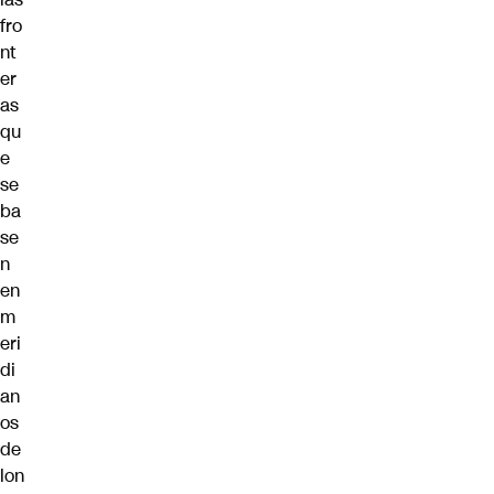
fro
nt
er
as
qu
e
se
ba
se
n
en
m
eri
di
an
os
de
lon