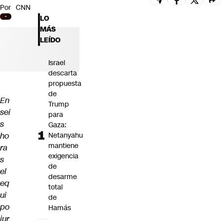
Por
CNN
Futuro 360
LO
Opinión
MÁS
LEÍDO
Israel
descarta
propuesta
de
En
Trump
sei
para
s
Gaza:
ho
Netanyahu
mantiene
ra
exigencia
s
de
el
desarme
eq
total
ui
de
po
Hamás
jur