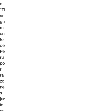
d:
“El
ar
gu
m
en
to
de
Pe
rú
po
r
ra
zo
ne
s
jur
ídi
ca