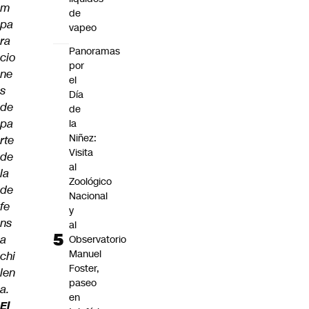
m
de
pa
vapeo
ra
Panoramas
cio
por
ne
el
s
Día
de
de
pa
la
Niñez:
rte
Visita
de
al
la
Zoológico
de
Nacional
fe
y
ns
al
a
Observatorio
Manuel
chi
Foster,
len
paseo
a.
en
El