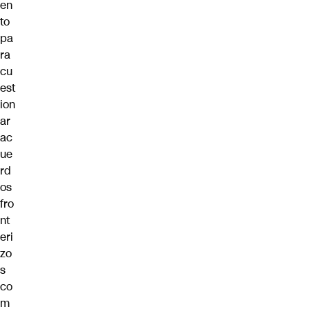
en
to
pa
ra
cu
est
ion
ar
ac
ue
rd
os
fro
nt
eri
zo
s
co
m