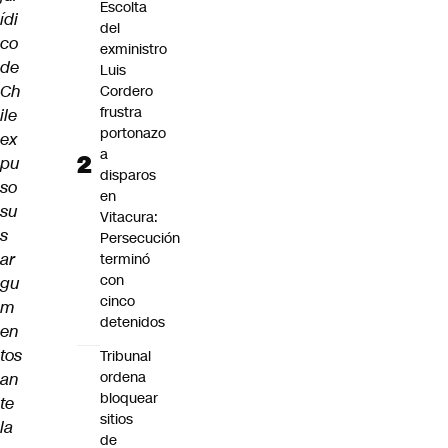
Escolta
ídi
del
co
exministro
de
Luis
Ch
Cordero
frustra
ile
portonazo
ex
a
pu
disparos
so
en
su
Vitacura:
s
Persecución
ar
terminó
con
gu
cinco
m
detenidos
en
tos
Tribunal
ordena
an
bloquear
te
sitios
la
de