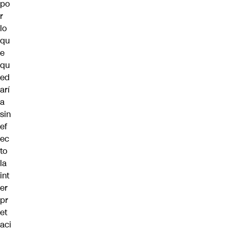
po
r
lo
qu
e
qu
ed
arí
a
sin
ef
ec
to
la
int
er
pr
et
aci