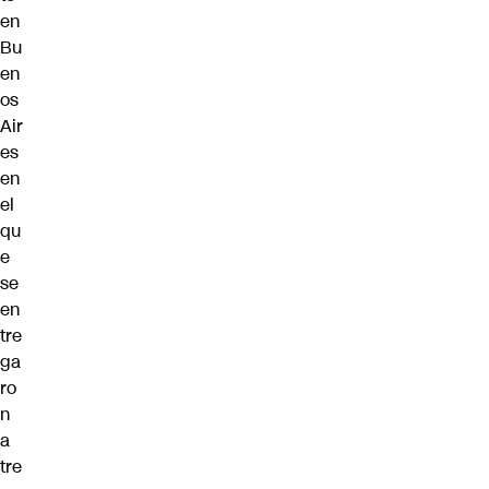
en
Bu
en
os
Air
es
en
el
qu
e
se
en
tre
ga
ro
n
a
tre