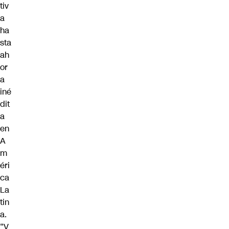
tiv
a
ha
sta
ah
or
a
iné
dit
a
en
A
m
éri
ca
La
tin
a.
“V