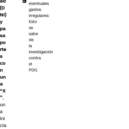
ad
eventuales
(D
gastos
NI)
irregulares:
y
Esto
se
pa
sabe
sa
de
po
la
rte
investigación
s
contra
co
el
n
PDG
un
a
“X
”
,
un
a
ini
cia