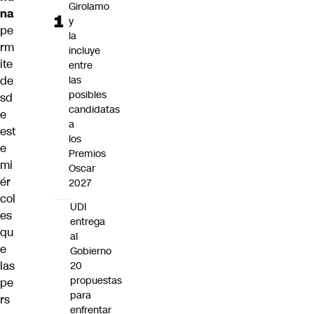
Girolamo
na
y
pe
la
rm
incluye
ite
entre
de
las
posibles
sd
candidatas
e
a
est
los
e
Premios
mi
Oscar
ér
2027
col
UDI
es
entrega
qu
al
e
Gobierno
las
20
propuestas
pe
para
rs
enfrentar