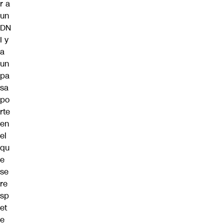
r a
un
DN
I y
a
un
pa
sa
po
rte
en
el
qu
e
se
re
sp
et
e