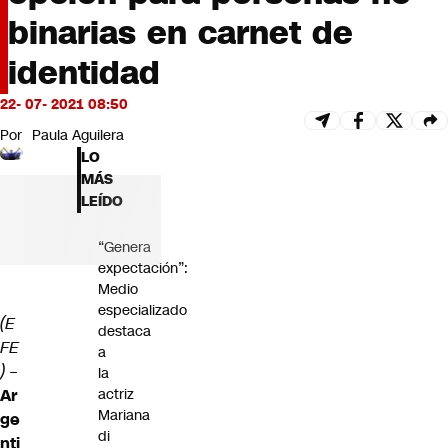
Futuro 360
binarias en carnet de
Opinión
identidad
22- 07- 2021 08:50
Por
Paula Aguilera
LO
MÁS
LEÍDO
“Genera
expectación”:
Medio
especializado
(E
destaca
FE
a
) –
la
Ar
actriz
Mariana
ge
di
nti