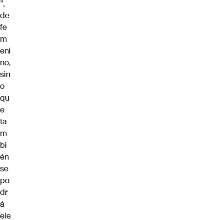
”,
de
fe
m
eni
no,
sin
o
qu
e
ta
m
bi
én
se
po
dr
á
ele