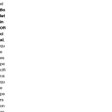
el
Bo
let
ín
Ofi
ci
al
,
qu
e
es
pe
cifi
ca
qu
e
pe
rs
on
as