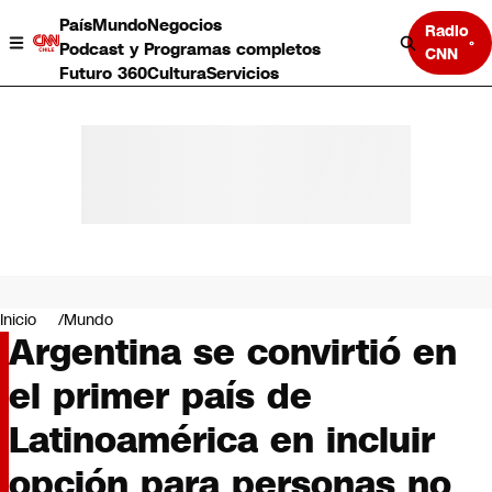
País
Mundo
Negocios
Radio
Podcast y Programas completos
CNN
Futuro 360
Cultura
Servicios
País
Mundo
Negocios
Inicio
Mundo
Argentina se convirtió en
Deportes
Programas completos
el primer país de
Cultura
Servicios
Latinoamérica en incluir
Bits
CNN Data
opción para personas no
CNN tiempo