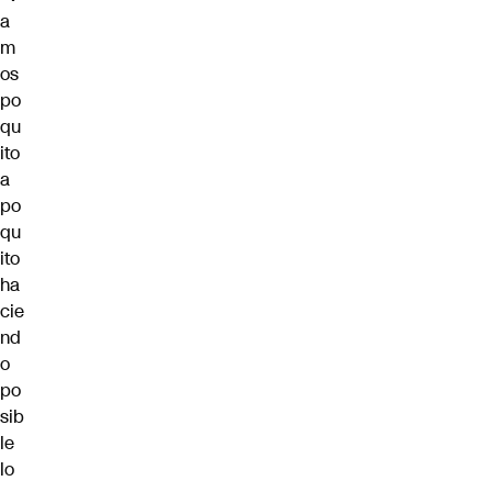
a
m
os
po
qu
ito
a
po
qu
ito
ha
cie
nd
o
po
sib
le
lo