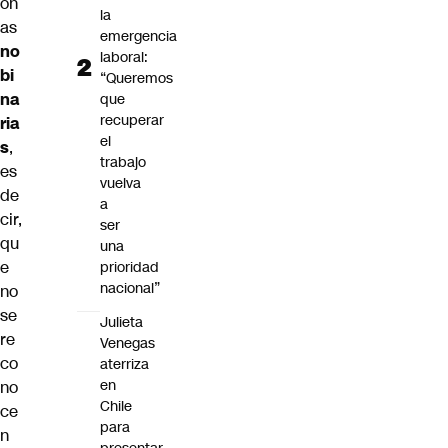
on
la
as
emergencia
no
laboral:
bi
“Queremos
na
que
recuperar
ria
el
s
,
trabajo
es
vuelva
de
a
cir,
ser
qu
una
e
prioridad
nacional”
no
se
Julieta
re
Venegas
co
aterriza
en
no
Chile
ce
para
n