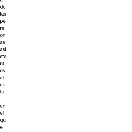
de
las
pe
rs
on
as
asi
ste
nt
es
al
ac
to
-
en
el
qu
e