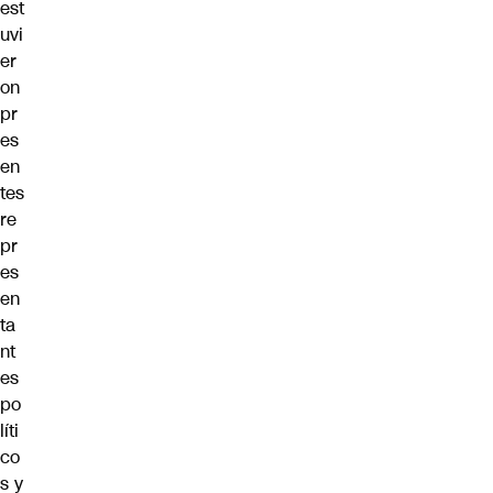
est
uvi
er
on
pr
es
en
tes
re
pr
es
en
ta
nt
es
po
líti
co
s y