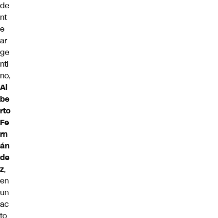
de
nt
e
ar
ge
nti
no,
Al
be
rto
Fe
rn
án
de
z
,
en
un
ac
to