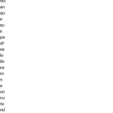
nci
an
qu
e
su
s
pa
dr
es
lo
lle
va
ro
n
a
un
cu
ra
nd