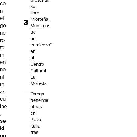
presentar
co
su
n
libro
el
“Norteña.
gé
Memorias
de
ne
un
ro
comienzo”
fe
en
m
el
eni
Centro
no
Cultural
ni
La
Moneda
m
as
Orrego
cul
defiende
ino
obras
,
en
Plaza
se
Italia
id
tras
en