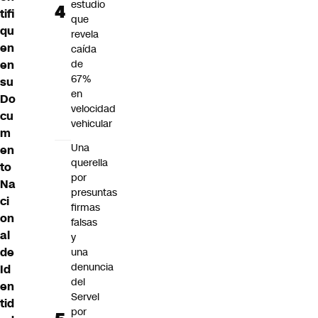
estudio
tifi
que
qu
revela
en
caída
en
de
67%
su
en
Do
velocidad
cu
vehicular
m
Una
en
querella
to
por
Na
presuntas
ci
firmas
on
falsas
al
y
de
una
denuncia
Id
del
en
Servel
tid
por