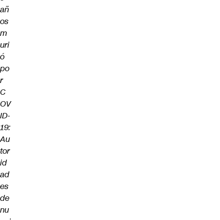
añ
os
m
uri
ó
po
r
C
OV
ID-
19:
Au
tor
id
ad
es
de
nu