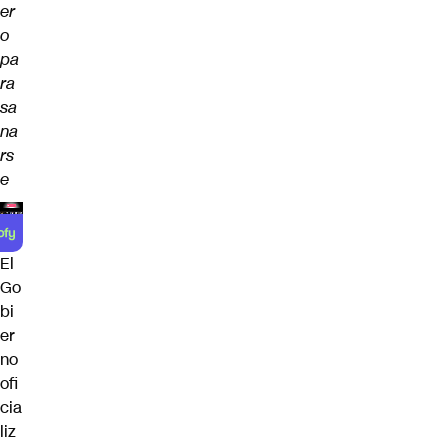
er
o
pa
ra
sa
na
rs
e
El
Go
bi
er
no
ofi
cia
liz