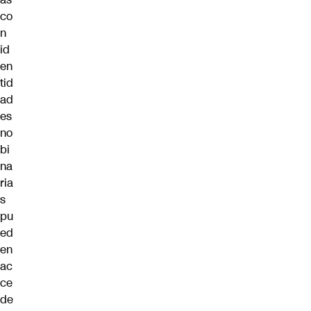
co
n
id
en
tid
ad
es
no
bi
na
ria
s
pu
ed
en
ac
ce
de