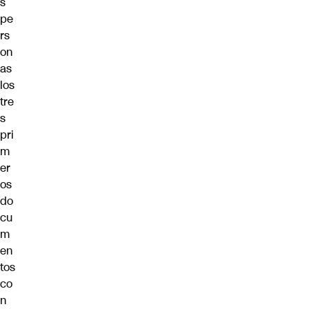
s
pe
rs
on
as
los
tre
s
pri
m
er
os
do
cu
m
en
tos
co
n