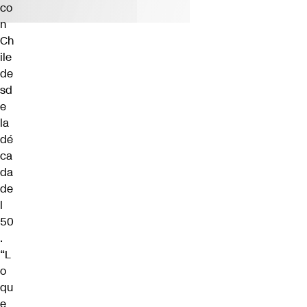
co
n
Ch
ile
de
sd
e
la
dé
ca
da
de
l
50
.
“L
o
qu
e