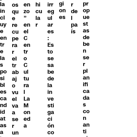
gi
pr
la
en
hi
irr
r
os
on
op
in
zo
cu
eg
de
qu
es
ue
cl
”
la
ul
l
e
st
uy
en
r
ar
pa
re
as
e
el
es
ís
cu
de
en
C
:
pe
be
tr
en
Es
ra
n
e
tr
to
r
se
la
o
se
el
r
s
C
sa
tr
pl
po
ul
be
ab
an
si
tu
de
aj
ifi
bl
ra
la
o
ca
es
l
in
vu
da
ca
La
ve
el
s
nd
M
sti
va
co
id
on
ga
a
n
at
ed
ci
se
an
as
a
ón
r
ti
a
co
un