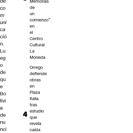
de
Memorias
de
co
un
m
comienzo”
uni
en
ca
el
ció
Centro
n.
Cultural
Lu
La
Moneda
eg
o
Orrego
de
defiende
qu
obras
e
en
Plaza
Bo
Italia
livi
tras
a
estudio
de
que
nu
revela
nci
caída