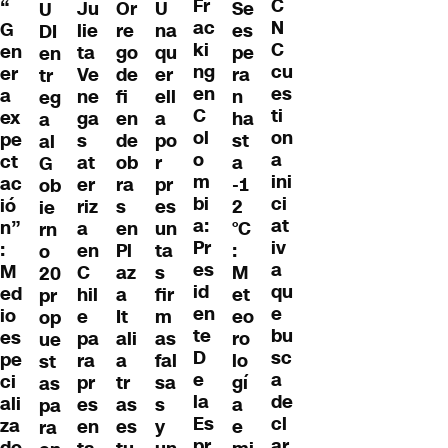
Fr
C
“
Ju
Or
U
Se
U
ac
N
G
lie
re
na
es
DI
ki
C
en
ta
go
qu
pe
en
ng
cu
er
Ve
de
er
ra
tr
en
es
a
ne
fi
ell
n
eg
C
ti
ex
ga
en
a
ha
a
ol
on
pe
s
de
po
st
al
o
a
ct
at
ob
r
a
G
m
ini
ac
er
ra
pr
-1
ob
bi
ci
ió
riz
s
es
2
ie
a:
at
n”
a
en
un
°C
rn
Pr
iv
:
en
Pl
ta
:
o
es
a
M
C
az
s
M
20
id
qu
ed
hil
a
fir
et
pr
en
e
io
e
It
m
eo
op
te
bu
es
pa
ali
as
ro
ue
D
sc
pe
ra
a
fal
lo
st
e
a
ci
pr
tr
sa
gí
as
la
de
ali
es
as
s
a
pa
Es
cl
za
en
es
y
e
ra
pr
ar