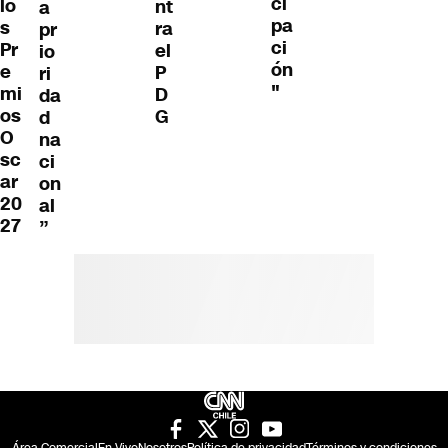
ci
lo
nt
a
pa
s
ra
pr
ci
Pr
el
io
ón
e
P
ri
"
mi
D
da
os
G
d
O
na
sc
ci
ar
on
20
al
27
”