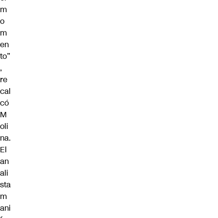
m
o
m
en
to”
,
re
cal
có
M
oli
na.
El
an
ali
sta
m
ani