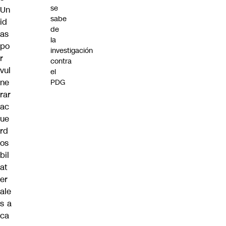
se
Un
sabe
id
de
as
la
po
investigación
r
contra
vul
el
ne
PDG
rar
ac
ue
rd
os
bil
at
er
ale
s a
ca