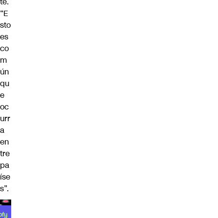
te.
“E
sto
es
co
m
ún
qu
e
oc
urr
a
en
tre
pa
íse
s”.