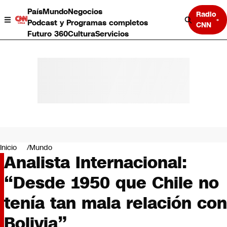
País
Mundo
Negocios
Radio
Podcast y Programas completos
CNN
Futuro 360
Cultura
Servicios
País
Mundo
Negocios
Inicio
Mundo
Analista Internacional:
Deportes
Programas completos
“Desde 1950 que Chile no
Cultura
Servicios
tenía tan mala relación con
Bits
CNN Data
Bolivia”
CNN tiempo