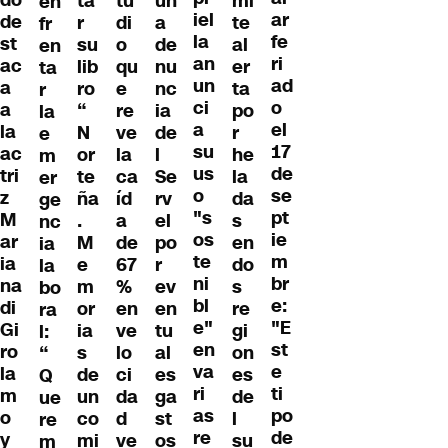
do
ta
tu
un
mi
en
iel
ar
de
r
di
a
te
fr
la
fe
st
su
o
de
al
en
an
ri
ac
lib
qu
nu
er
ta
un
ad
a
ro
e
nc
ta
r
ci
o
a
“
re
ia
po
la
a
el
la
N
ve
de
r
e
su
17
ac
or
la
l
he
m
us
de
tri
te
ca
Se
la
er
o
se
z
ña
íd
rv
da
ge
"s
pt
M
.
a
el
s
nc
os
ie
ar
M
de
po
en
ia
te
m
ia
e
67
r
do
la
ni
br
na
m
%
ev
s
bo
bl
e:
di
or
en
en
re
ra
e"
"E
Gi
ia
ve
tu
gi
l:
en
st
ro
s
lo
al
on
“
va
e
la
de
ci
es
es
Q
ri
ti
m
un
da
ga
de
ue
as
po
o
co
d
st
l
re
re
de
y
mi
ve
os
su
m