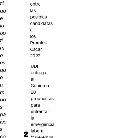
tó
entre
qu
las
posibles
e
candidatas
lo
a
óp
los
ti
Premios
m
Oscar
o
2027
es
UDI
qu
entrega
e
al
a
Gobierno
m
20
propuestas
bo
para
s
enfrentar
pa
la
íse
emergencia
s
laboral:
co
“Queremos