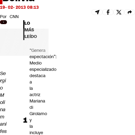
Futuro 360
19- 02- 2013 08:13
Opinión
Por
CNN
LO
MÁS
LEÍDO
“Genera
expectación”:
Medio
especializado
Se
destaca
rgi
a
o
la
M
actriz
Mariana
oli
di
na
Girolamo
m
y
ani
la
fes
incluye