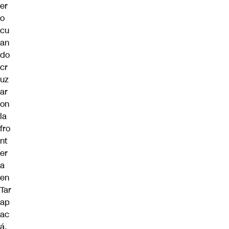
er
o
cu
an
do
cr
uz
ar
on
la
fro
nt
er
a
en
Tar
ap
ac
á,