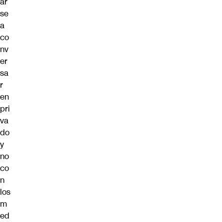
ar
se
a
co
nv
er
sa
r
en
pri
va
do
y
no
co
n
los
m
ed