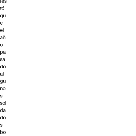
fes
tó
qu
e
el
añ
o
pa
sa
do
al
gu
no
s
sol
da
do
s
bo