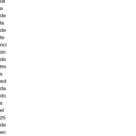
us
a
de
la
de
te
nci
ón
de
tre
s
sol
da
do
s
el
25
de
en