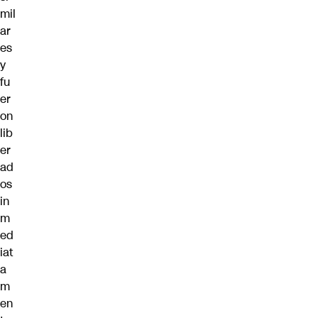
mil
ar
es
y
fu
er
on
lib
er
ad
os
in
m
ed
iat
a
m
en