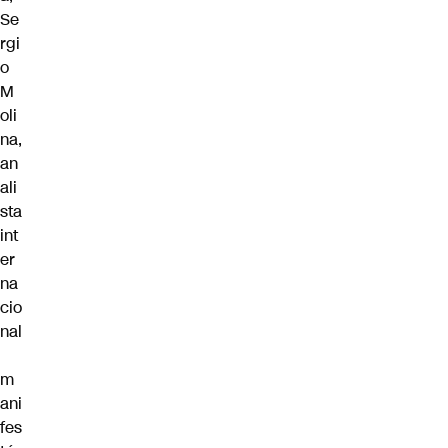
Se
rgi
o
M
oli
na,
an
ali
sta
int
er
na
cio
nal
m
ani
fes