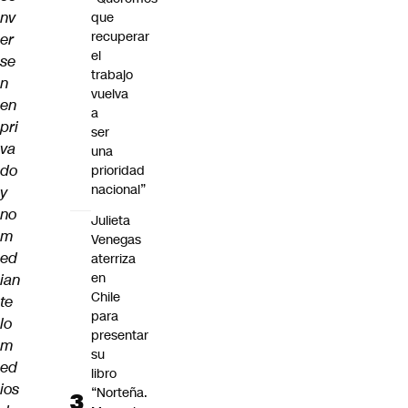
nv
que
recuperar
er
el
se
trabajo
n
vuelva
en
a
pri
ser
va
una
do
prioridad
nacional”
y
no
Julieta
m
Venegas
ed
aterriza
en
ian
Chile
te
para
lo
presentar
m
su
ed
libro
ios
“Norteña.