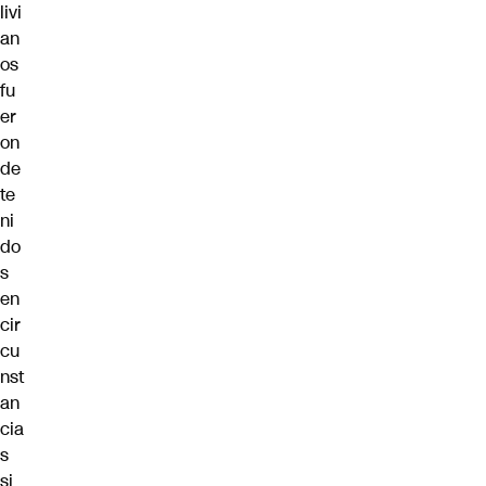
livi
an
os
fu
er
on
de
te
ni
do
s
en
cir
cu
nst
an
cia
s
si