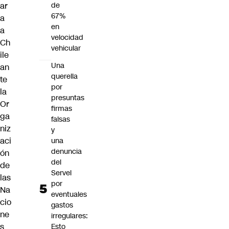
ar
de
67%
a
en
a
velocidad
Ch
vehicular
ile
Una
an
querella
te
por
la
presuntas
Or
firmas
ga
falsas
niz
y
aci
una
denuncia
ón
del
de
Servel
las
por
Na
eventuales
cio
gastos
ne
irregulares:
s
Esto