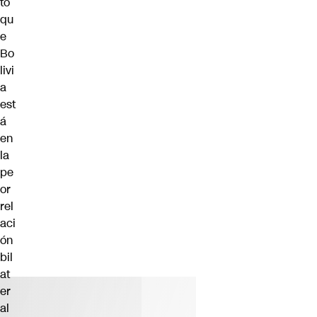
tó
qu
e
Bo
livi
a
est
á
en
la
pe
or
rel
aci
ón
bil
at
er
al