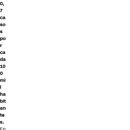
0,
7
ca
so
s
po
r
ca
da
10
0
mi
l
ha
bit
an
te
s.
En