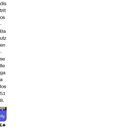
dis
trit
os
-
Ba
utz
en
-
se
lle
ga
a
los
51
8.
Le