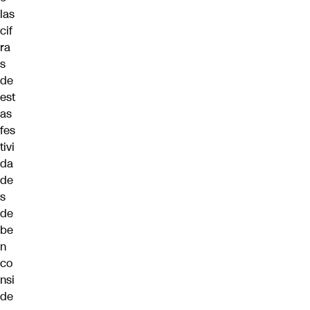
las
cif
ra
s
de
est
as
fes
tivi
da
de
s
de
be
n
co
nsi
de