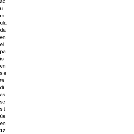
ac
u
m
ula
da
en
el
pa
ís
en
sie
te
dí
as
se
sit
úa
en
17