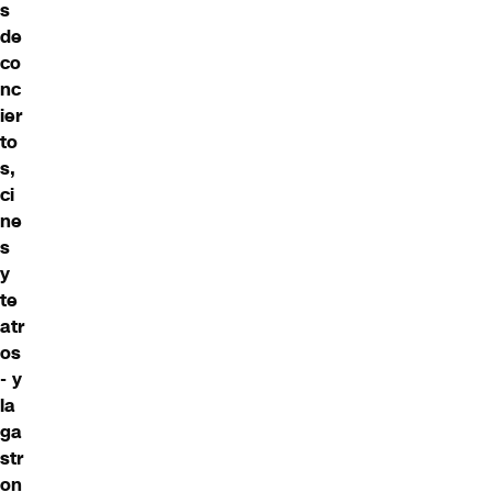
s
de
co
nc
ier
to
s,
ci
ne
s
y
te
atr
os
- y
la
ga
str
on