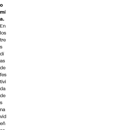
o
mí
a.
En
los
tre
s
dí
as
de
fes
tivi
da
de
s
na
vid
eñ