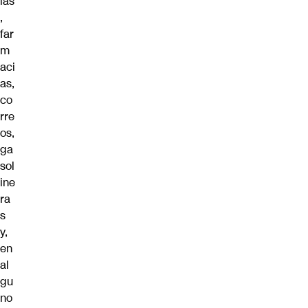
ias
,
far
m
aci
as,
co
rre
os,
ga
sol
ine
ra
s
y,
en
al
gu
no