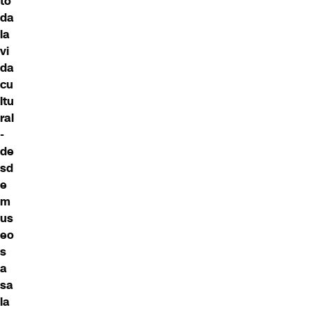
to
da
la
vi
da
cu
ltu
ral
-
de
sd
e
m
us
eo
s
a
sa
la