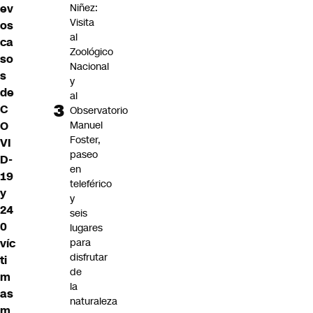
ev
Niñez:
Visita
os
al
ca
Zoológico
so
Nacional
s
y
de
al
C
Observatorio
O
Manuel
Foster,
VI
paseo
D-
en
19
teleférico
y
y
24
seis
0
lugares
víc
para
disfrutar
ti
de
m
la
as
naturaleza
m