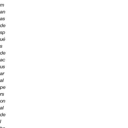
m
an
as
de
sp
ué
s
de
ac
us
ar
al
pe
rs
on
al
de
l