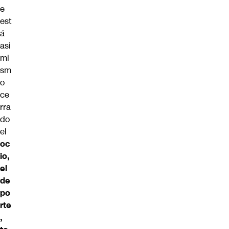
e
est
á
asi
mi
sm
o
ce
rra
do
el
oc
io,
el
de
po
rte
,