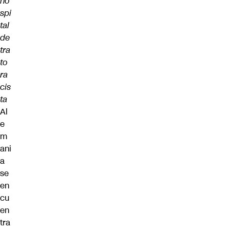
ho
spi
tal
de
tra
to
ra
cis
ta
Al
e
m
ani
a
se
en
cu
en
tra