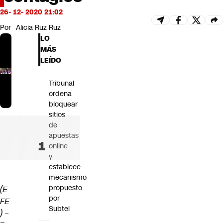
Futuro 360
26- 12- 2020 21:02
Opinión
Por
Alicia Ruz Ruz
LO
MÁS
LEÍDO
Tribunal
ordena
bloquear
sitios
de
apuestas
online
y
establece
mecanismo
propuesto
(E
por
FE
Subtel
)
–