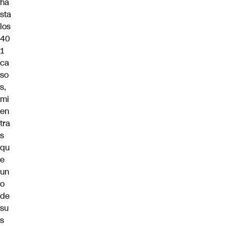
ha
sta
los
40
1
ca
so
s,
mi
en
tra
s
qu
e
un
o
de
su
s