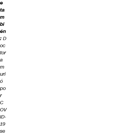
e
ta
m
bi
én
:
D
oc
tor
a
m
uri
ó
po
r
C
OV
ID-
19
se