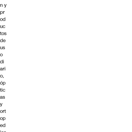
n y
pr
od
uc
tos
de
us
o
di
ari
o,
óp
tic
as
y
ort
op
ed