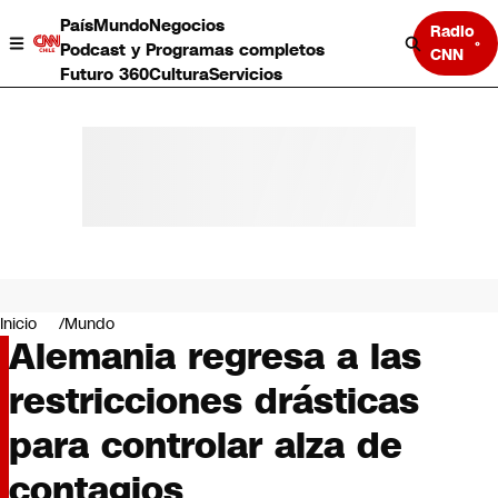
País
Mundo
Negocios
Radio
Podcast y Programas completos
CNN
Futuro 360
Cultura
Servicios
País
Mundo
Negocios
Inicio
Mundo
Alemania regresa a las
Deportes
Programas completos
restricciones drásticas
Cultura
Servicios
para controlar alza de
Bits
CNN Data
contagios
CNN tiempo