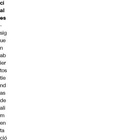
ci
al
es
-
sig
ue
n
ab
ier
tos
tie
nd
as
de
ali
m
en
ta
ció