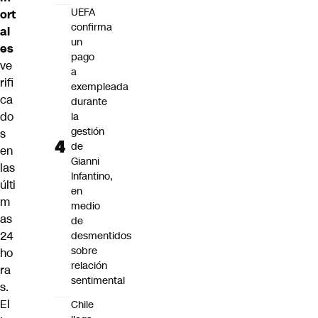
UEFA
ort
confirma
al
un
es
pago
ve
a
rifi
exempleada
ca
durante
do
la
gestión
s
de
en
Gianni
las
Infantino,
últi
en
m
medio
as
de
24
desmentidos
sobre
ho
relación
ra
sentimental
s.
El
Chile