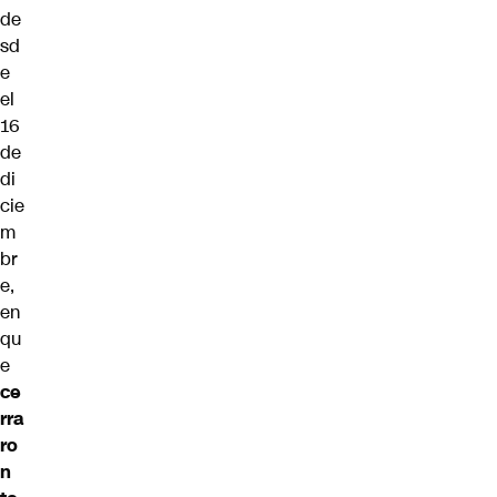
de
sd
e
el
16
de
di
cie
m
br
e,
en
qu
e
ce
rra
ro
n