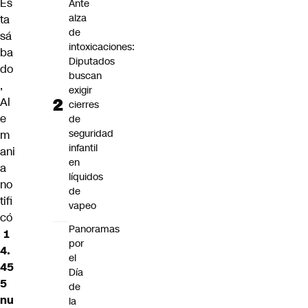
Es
Ante
alza
ta
de
sá
intoxicaciones:
ba
Diputados
do
buscan
,
exigir
Al
cierres
e
de
seguridad
m
infantil
ani
en
a
líquidos
no
de
tifi
vapeo
có
Panoramas
1
por
4.
el
45
Día
5
de
nu
la