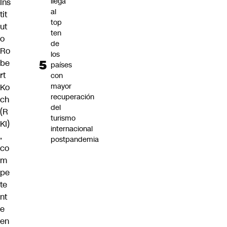
llega
Ins
al
tit
top
ut
ten
o
de
Ro
los
be
países
rt
con
mayor
Ko
recuperación
ch
del
(R
turismo
KI)
internacional
,
postpandemia
co
m
pe
te
nt
e
en