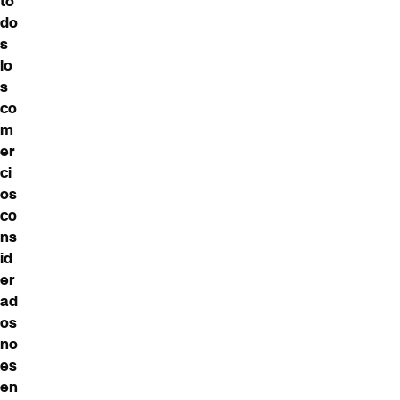
to
do
s
lo
s
co
m
er
ci
os
co
ns
id
er
ad
os
no
es
en