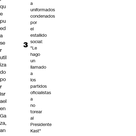
a
qu
uniformados
e
condenados
pu
por
ed
el
estallido
a
social:
se
"Le
r
hago
util
un
iza
llamado
do
a
po
los
partidos
r
oficialistas
Isr
a
ael
no
en
torear
Ga
al
za,
Presidente
an
Kast"