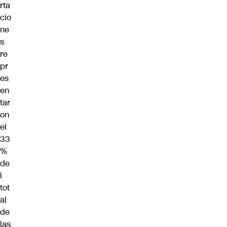
rta
cio
ne
s
re
pr
es
en
tar
on
el
33
%
de
l
tot
al
de
las