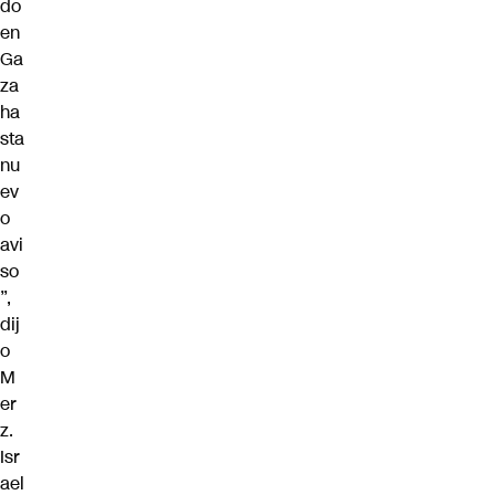
do
en
Ga
za
ha
sta
nu
ev
o
avi
so
”,
dij
o
M
er
z.
Isr
ael