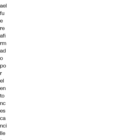
ael
fu
e
re
afi
rm
ad
o
po
r
el
en
to
nc
es
ca
nci
lle