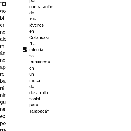
por
“El
contratación
go
de
bi
196
er
jóvenes
en
no
Collahuasi:
ale
"La
m
minería
án
se
no
transforma
ap
en
ro
un
motor
ba
de
rá
desarrollo
nin
social
gu
para
na
Tarapacá"
ex
po
rta