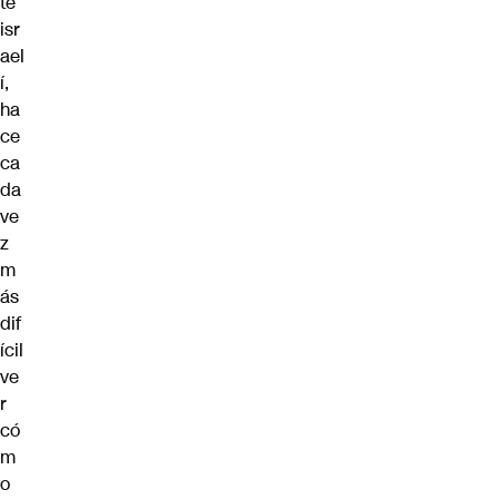
te
isr
ael
í,
ha
ce
ca
da
ve
z
m
ás
dif
ícil
ve
r
có
m
o