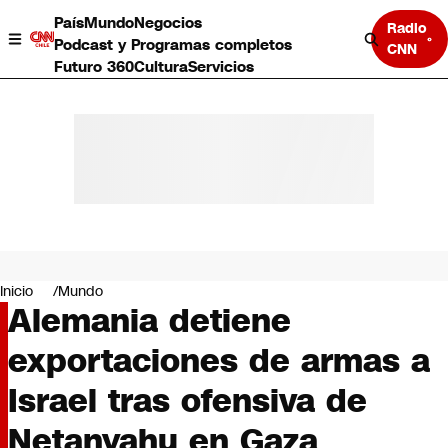
País
Mundo
Negocios
Radio
Podcast y Programas completos
CNN
Futuro 360
Cultura
Servicios
País
Mundo
Negocios
Inicio
Mundo
Alemania detiene
Deportes
Programas completos
exportaciones de armas a
Cultura
Servicios
Israel tras ofensiva de
Bits
CNN Data
Netanyahu en Gaza
CNN tiempo