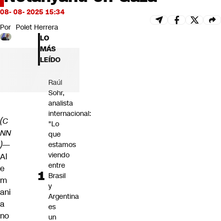
Futuro 360
08- 08- 2025 15:34
Opinión
Por
Polet Herrera
LO
MÁS
LEÍDO
Raúl
Sohr,
analista
internacional:
(C
"Lo
NN
que
)—
estamos
viendo
Al
entre
e
Brasil
m
y
ani
Argentina
a
es
no
un