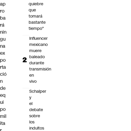
ap
quiebre
que
ro
tomará
ba
bastante
rá
tiempo"
nin
Influencer
gu
mexicano
na
muere
ex
baleado
po
durante
rta
transmisión
ció
en
n
vivo
de
Schalper
eq
y
ui
el
po
debate
sobre
mil
los
ita
indultos
r