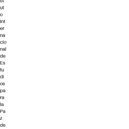
tit
ut
o
Int
er
na
cio
nal
de
Es
tu
di
os
pa
ra
la
Pa
z
de