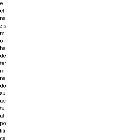
e
el
na
zis
m
o
ha
de
ter
mi
na
do
su
ac
tu
al
po
líti
ca