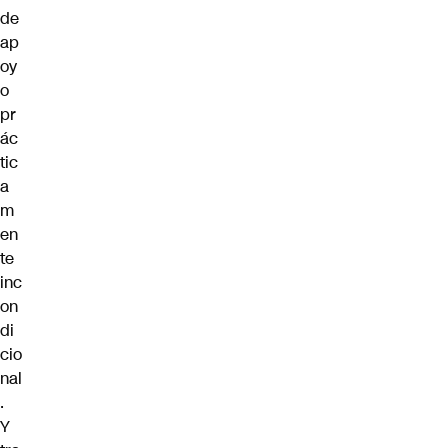
de
ap
oy
o
pr
ác
tic
a
m
en
te
inc
on
di
cio
nal
.
Y