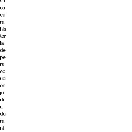
su
os
cu
ra
his
tor
ia
de
pe
rs
ec
uci
ón
ju
dí
a
du
ra
nt