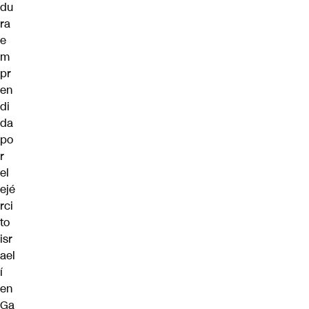
du
ra
e
m
pr
en
di
da
po
r
el
ejé
rci
to
isr
ael
í
en
Ga