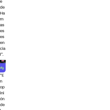
e
de
Ha
m
as
es
es
en
cia
l”.
“E
n
op
ini
ón
de