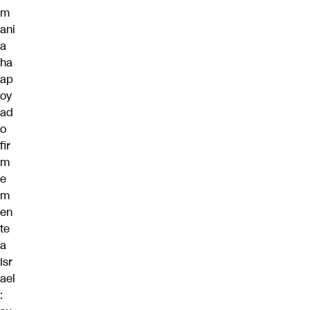
m
ani
a
ha
ap
oy
ad
o
fir
m
e
m
en
te
a
Isr
ael
: