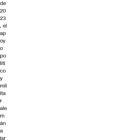
de
20
23
, el
ap
oy
o
po
líti
co
y
mil
ita
r
ale
m
án
a
Isr