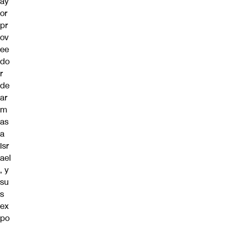
ay
or
pr
ov
ee
do
r
de
ar
m
as
a
Isr
ael
, y
su
s
ex
po