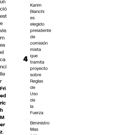
un
Karim
ció
Bianchi
est
es
e
elegido
vie
presidente
de
rn
comisión
es
mixta
el
que
ca
tramita
nci
proyecto
lle
sobre
r
Reglas
de
Fri
Uso
ed
de
ric
la
h
Fuerza
M
Biministro
er
Mas
z
.