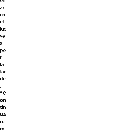
on
ari
os
el
jue
ve
s
po
r
la
tar
de
.
“C
on
tin
ua
re
m