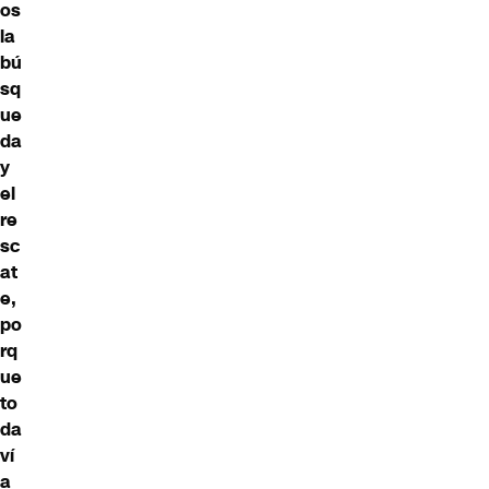
os
la
bú
sq
ue
da
y
el
re
sc
at
e,
po
rq
ue
to
da
ví
a