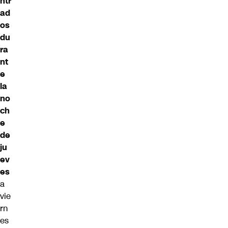
ntr
ad
os
du
ra
nt
e
la
no
ch
e
de
ju
ev
es
a
vie
rn
es