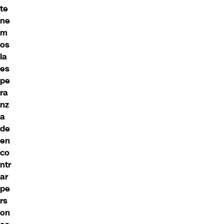
te
ne
m
os
la
es
pe
ra
nz
a
de
en
co
ntr
ar
pe
rs
on