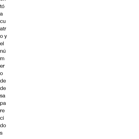
tó
a
cu
atr
o y
el
nú
m
er
o
de
de
sa
pa
re
ci
do
s