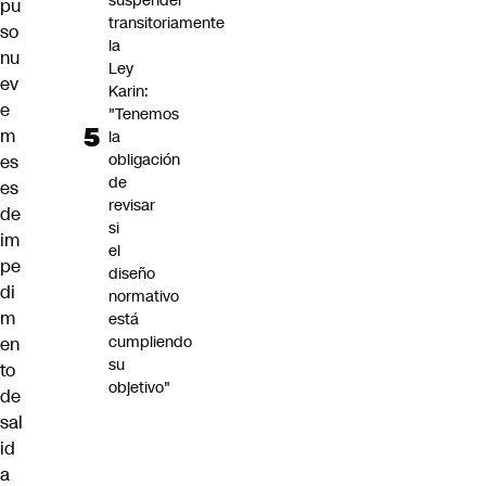
suspender
pu
transitoriamente
so
la
nu
Ley
ev
Karin:
e
"Tenemos
m
la
obligación
es
de
es
revisar
de
si
im
el
pe
diseño
di
normativo
m
está
cumpliendo
en
su
to
objetivo"
de
sal
id
a