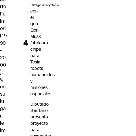
megaproyecto
rto
con
Fuj
el
im
que
ori
Elon
(19
Musk
90
fabricará
chips
-
para
20
Tesla,
00
robots
),
humanoides
y,
y
en
misiones
su
espaciales
lu
Diputado
ga
libertario
r,
presenta
le
proyecto
para
im