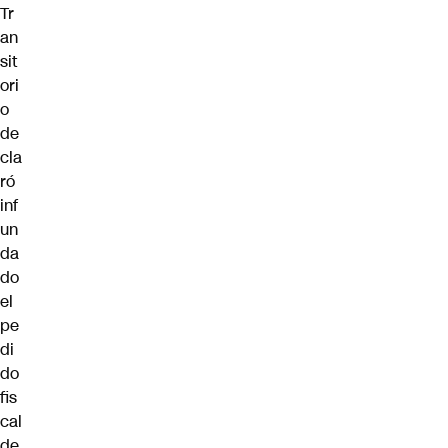
Tr
an
sit
ori
o
de
cla
ró
inf
un
da
do
el
pe
di
do
fis
cal
de