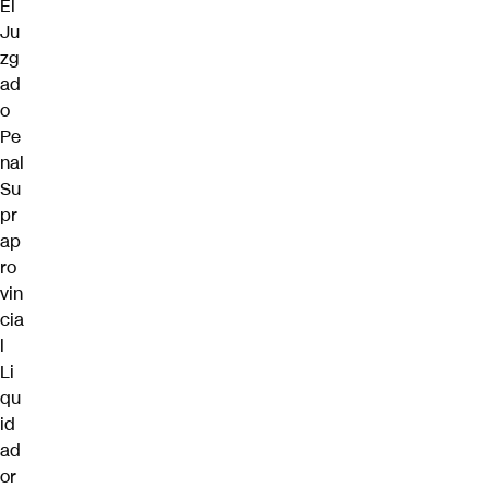
El
Ju
zg
ad
o
Pe
nal
Su
pr
ap
ro
vin
cia
l
Li
qu
id
ad
or