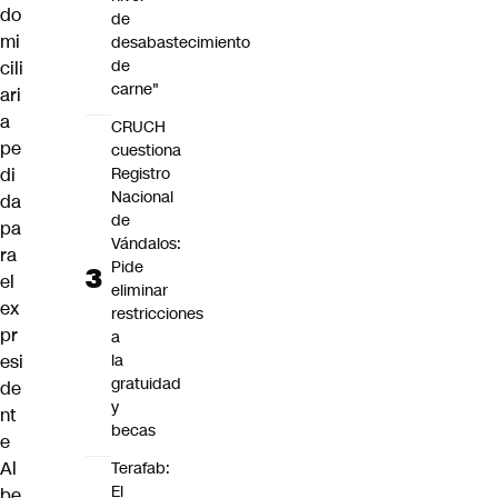
do
de
mi
desabastecimiento
de
cili
carne"
ari
a
CRUCH
pe
cuestiona
Registro
di
Nacional
da
de
pa
Vándalos:
ra
Pide
el
eliminar
ex
restricciones
pr
a
la
esi
gratuidad
de
y
nt
becas
e
Al
Terafab:
El
be