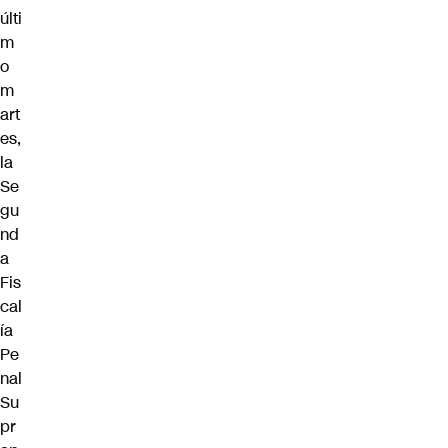
últi
m
o
m
art
es,
la
Se
gu
nd
a
Fis
cal
ía
Pe
nal
Su
pr