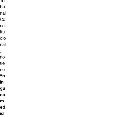
Tri
bu
nal
Co
nst
itu
cio
nal
,
no
tie
ne
“n
in
gu
na
m
ed
id