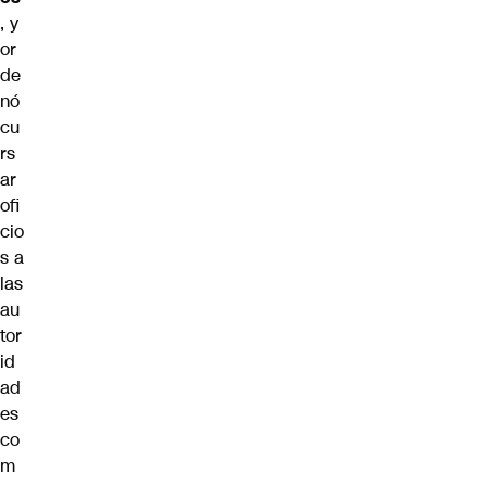
, y
or
de
nó
cu
rs
ar
ofi
cio
s a
las
au
tor
id
ad
es
co
m