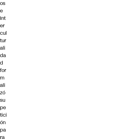
os
e
Int
er
cul
tur
ali
da
d
for
m
ali
zó
su
pe
tici
ón
pa
ra