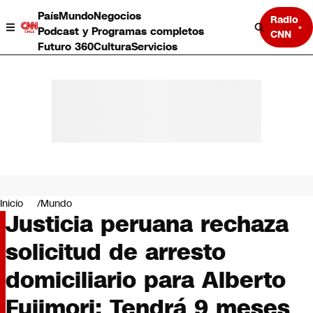
País
Mundo
Negocios
Radio
Podcast y Programas completos
CNN
Futuro 360
Cultura
Servicios
País
Mundo
Negocios
Inicio
Mundo
Justicia peruana rechaza
Deportes
Programas completos
solicitud de arresto
Cultura
Servicios
domiciliario para Alberto
Bits
CNN Data
Fujimori: Tendrá 9 meses
CNN tiempo