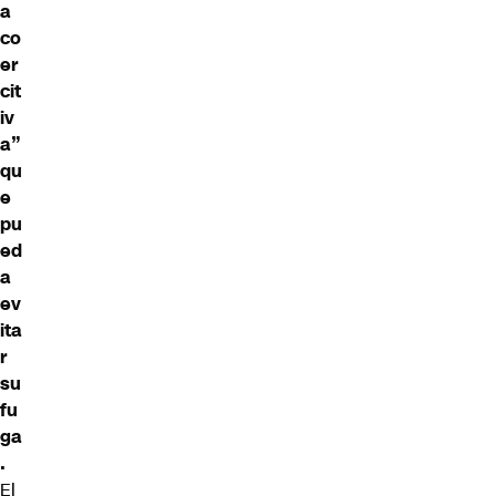
a
co
er
cit
iv
a”
qu
e
pu
ed
a
ev
ita
r
su
fu
ga
.
El