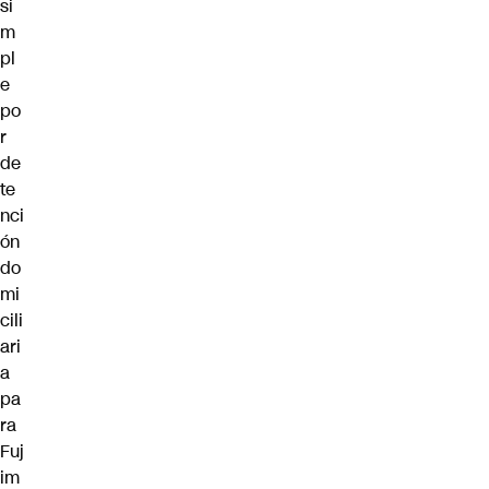
si
m
pl
e
po
r
de
te
nci
ón
do
mi
cili
ari
a
pa
ra
Fuj
im