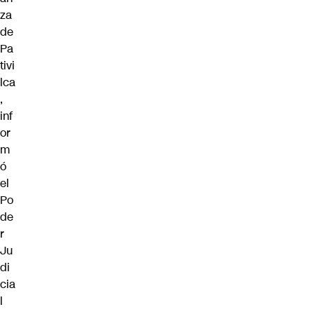
za
de
Pa
tivi
lca
,
inf
or
m
ó
el
Po
de
r
Ju
di
cia
l