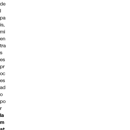
de
l
pa
ís,
mi
en
tra
s
es
pr
oc
es
ad
o
po
r
la
m
at