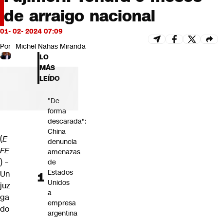
Futuro 360
de arraigo nacional
Opinión
01- 02- 2024 07:09
Por
Michel Nahas Miranda
LO
MÁS
LEÍDO
"De
forma
descarada":
China
(
E
denuncia
FE
amenazas
) –
de
Estados
Un
Unidos
juz
a
ga
empresa
do
argentina