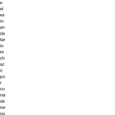
e
el
ex
m
an
da
tar
io
re
ch
az
ó
po
r
co
nsi
de
rar
qu