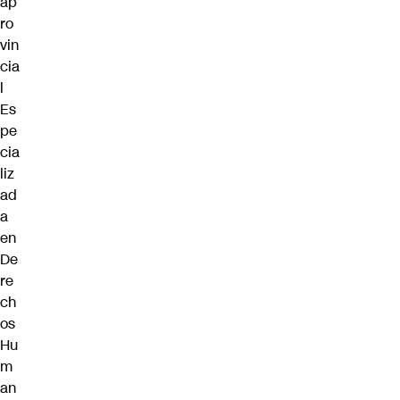
ap
ro
vin
cia
l
Es
pe
cia
liz
ad
a
en
De
re
ch
os
Hu
m
an