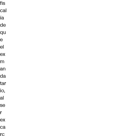
fis
cal
ía
de
qu
e
el
ex
m
an
da
tar
io,
al
se
r
ex
ca
rc