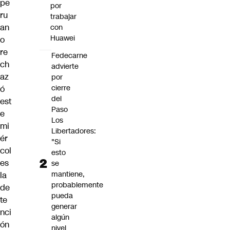
pe
por
ru
trabajar
an
con
Huawei
o
re
Fedecarne
ch
advierte
az
por
cierre
ó
del
est
Paso
e
Los
mi
Libertadores:
ér
"Si
col
esto
es
se
mantiene,
la
probablemente
de
pueda
te
generar
nci
algún
ón
nivel