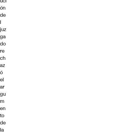
uci
ón
de
l
juz
ga
do
re
ch
az
ó
el
ar
gu
m
en
to
de
la