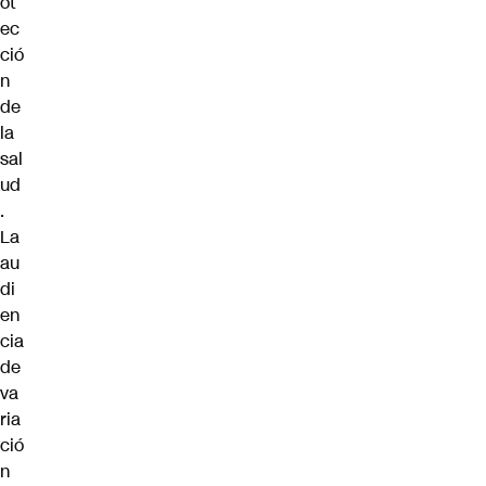
ot
ec
ció
n
de
la
sal
ud
.
La
au
di
en
cia
de
va
ria
ció
n