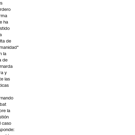
is
rdero
irma
e ha
istido
a
alta de
manidad"
n la
ja de
rnarda
ra y
te las
íticas
rnando
bat
bre la
stión
l caso
sponde: