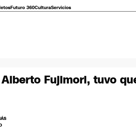
letos
Futuro 360
Cultura
Servicios
 Alberto Fujimori, tuvo qu
MÁS
O