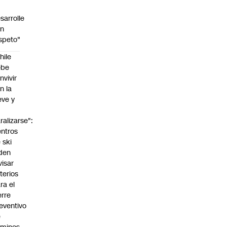
sarrolle
on
speto"
hile
ebe
nvivir
n la
eve y
o
ralizarse":
ntros
 ski
den
visar
iterios
ra el
erre
eventivo
e