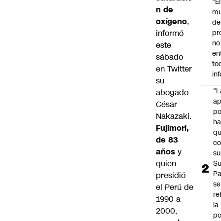
"É
n de
m
oxígeno
,
de
informó
pr
no
este
en
sábado
to
en Twitter
in
su
"L
abogado
ap
César
po
Nakazaki.
h
Fujimori,
q
de 83
c
años
y
su
quien
Su
P
presidió
se
el Perú de
re
1990 a
la
2000,
po