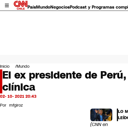
País
Mundo
Negocios
Podcast y Programas comp
País
Mundo
Inicio
Mundo
Negocios
El ex presidente de Perú,
Deportes
clínica
Programas completos
Cultura
Servicios
02- 10- 2021 20:43
Bits
Por
mfgiroz
CNN Data
LO 
CNN tiempo
LEÍD
Futuro 360
(CNN en
Opinión