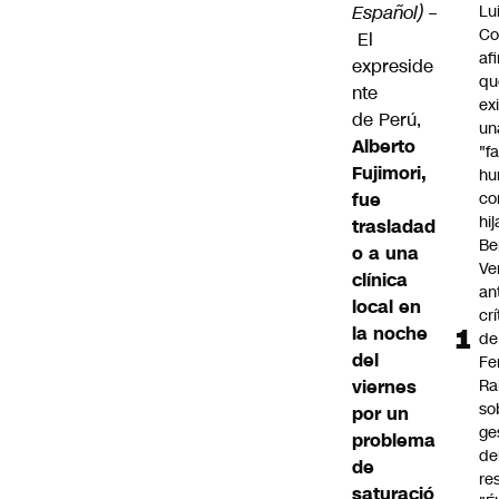
Español) –
Lu
Co
El
af
expreside
qu
nte
ex
de
Perú
,
un
Alberto
"f
Fujimori,
hu
fue
co
hi
trasladad
Be
o a una
Ve
clínica
an
local en
cr
la noche
de
del
Fe
viernes
Ra
so
por un
ge
problema
de
de
re
saturació