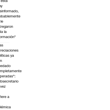
l está
uy
sinformado,
obablemente
 le
tregaron
da la
formación"
as
reciaciones
líticas ya
an
uedado
ompletamente
peradas":
bsecretario
avez
fiere a
lémica