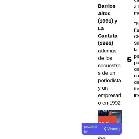
c
Barrios
a 
Altos
m
(1991) y
"S
La
Fa
Cantuta
C
(1992)
SII
la
además
pl
de los
pa
secuestro
de
s de un
ne
periodista
d
y un
fu
empresari
ir
o en 1992.
Lea el
powered
artículo
by
lee