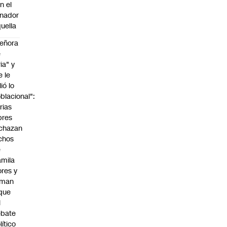
n el
nador
uella
eñora
e
ria" y
e le
lió lo
blacional":
rias
bres
chazan
chos
e
mila
ores y
aman
que
l
ebate
lítico