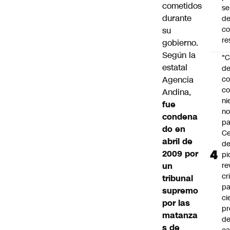
cometidos
se
durante
de
c
su
re
gobierno.
Según la
"C
estatal
d
Agencia
co
co
Andina,
ni
fue
n
condena
pa
do en
Ce
abril de
de
2009 por
pi
un
re
cr
tribunal
pa
supremo
ci
por las
pr
matanza
d
s de