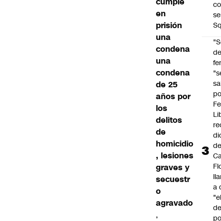
cumple
co
en
se
prisión
Sq
una
"S
condena
d
una
fe
condena
"s
sa
de 25
po
años por
Fe
los
Li
delitos
re
de
di
homicidio
d
, lesiones
Ca
Fl
graves y
ll
secuestr
a 
o
"e
agravado
d
,
po