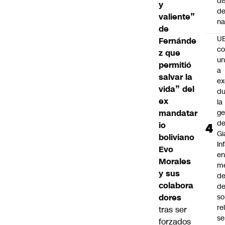
di
y
de
valiente”
na
de
U
Fernánde
co
z que
un
permitió
a
salvar la
e
vida” del
du
ex
la
mandatar
ge
d
io
Gi
boliviano
In
Evo
e
Morales
m
y sus
d
colabora
de
dores
so
re
tras ser
se
forzados