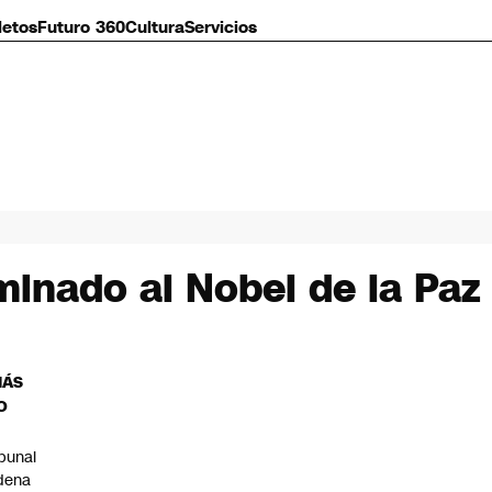
letos
Futuro 360
Cultura
Servicios
inado al Nobel de la Paz 
MÁS
O
ibunal
dena