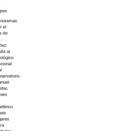
e
apeo
anoramas
r el
a de
ñez:
sita al
ológico
cional
al
servatorio
anuel
ster,
aseo
n
leférico
seis
gares
ra