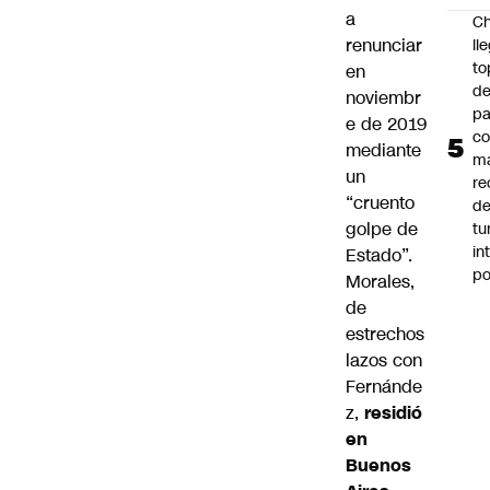
a
Ch
renunciar
ll
to
en
de
noviembr
pa
e de 2019
c
mediante
m
un
re
“cruento
de
golpe de
tu
in
Estado”.
p
Morales,
de
estrechos
lazos con
Fernánde
z,
residió
en
Buenos