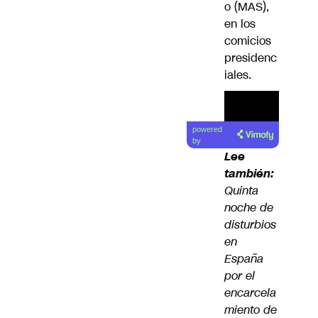
o (MAS),
en los
comicios
presidenc
iales.
powered
by
Lee
también:
Quinta
noche de
disturbios
en
España
por el
encarcela
miento de