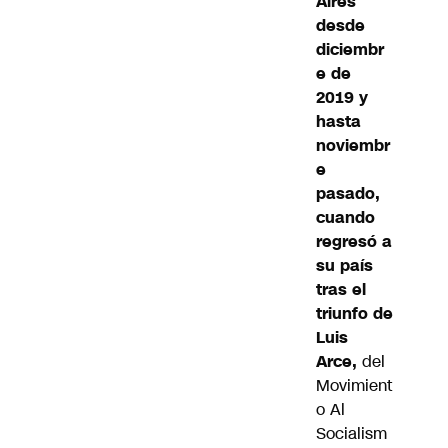
Aires
desde
diciembr
e de
2019 y
hasta
noviembr
e
pasado,
cuando
regresó a
su país
tras el
triunfo de
Luis
Arce,
del
Movimient
o Al
Socialism