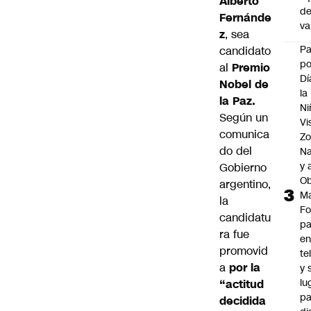
Alberto
d
Fernánde
v
z
, sea
P
candidato
po
al
Premio
Dí
Nobel de
la
la Paz.
Ni
Según un
Vi
comunica
Zo
do del
Na
y 
Gobierno
Ob
argentino,
M
la
Fo
candidatu
p
ra fue
e
promovid
te
a
por la
y 
lu
“actitud
pa
decidida