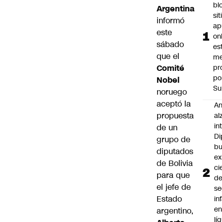
bl
Argentina
si
informó
ap
este
on
sábado
es
que el
me
Comité
pr
po
Nobel
Su
noruego
aceptó la
An
propuesta
al
in
de un
Di
grupo de
b
diputados
ex
de Bolivia
ci
para que
d
el jefe de
se
Estado
in
e
argentino,
lí