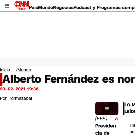
País
Mundo
Negocios
Podcast y Programas comp
País
Mundo
Inicio
Mundo
Negocios
Alberto Fernández es nom
Deportes
Programas completos
20- 02- 2021 19:36
Cultura
Por
rormazabal
Servicios
LO 
Bits
LEÍD
CNN Data
(EFE)
– La
CNN tiempo
Presiden
Tr
Futuro 360
or
cia de
Opinión