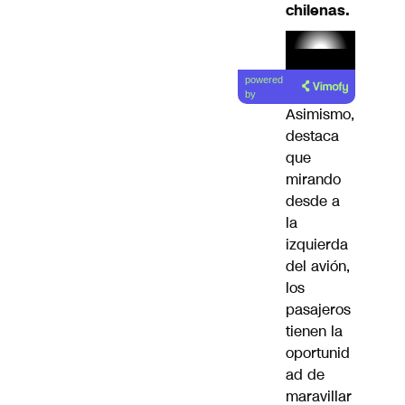
chilenas.
Lea el
powered
artículo
by
Asimismo,
destaca
que
mirando
desde a
la
izquierda
del avión,
los
pasajeros
tienen la
oportunid
ad de
maravillar