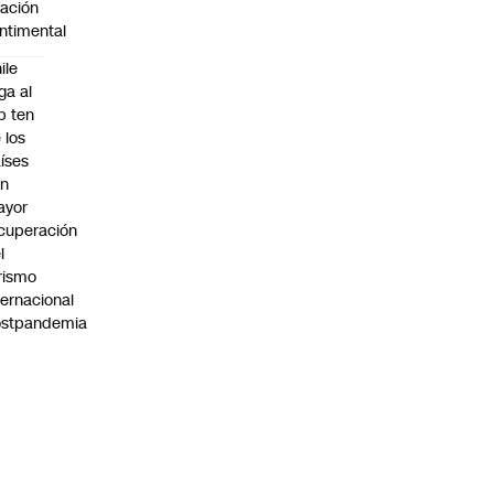
lación
ntimental
ile
ega al
p ten
 los
íses
on
ayor
cuperación
l
rismo
ternacional
ostpandemia