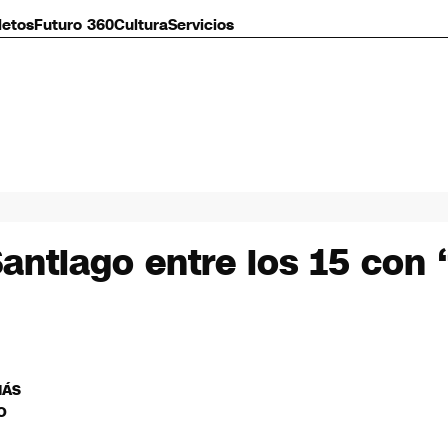
letos
Futuro 360
Cultura
Servicios
Santiago entre los 15 con 
MÁS
O