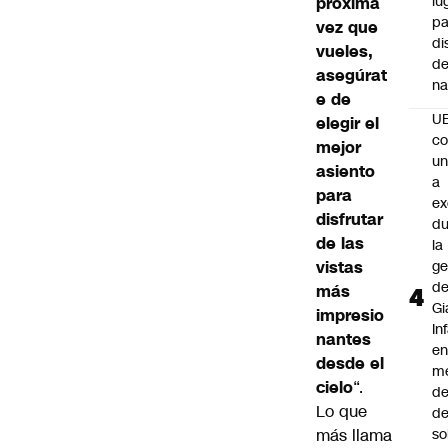
lu
próxima
pa
vez que
di
vueles,
de
asegúrat
na
e de
U
elegir el
co
mejor
un
asiento
a
para
e
disfrutar
du
de las
la
vistas
ge
d
más
Gi
impresio
In
nantes
e
desde el
m
cielo
“.
d
Lo que
de
más llama
so