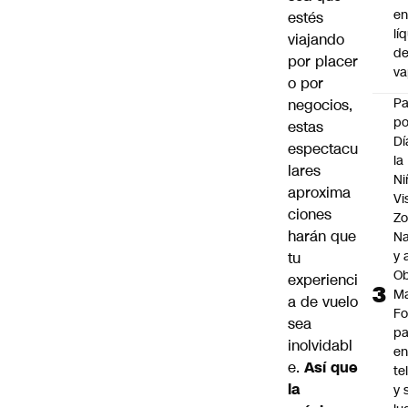
e
estés
lí
viajando
d
por placer
v
o por
P
negocios,
po
estas
Dí
espectacu
la
lares
Ni
aproxima
Vi
ciones
Zo
harán que
Na
y 
tu
Ob
experienci
M
a de vuelo
Fo
sea
p
inolvidabl
e
e.
Así que
te
la
y 