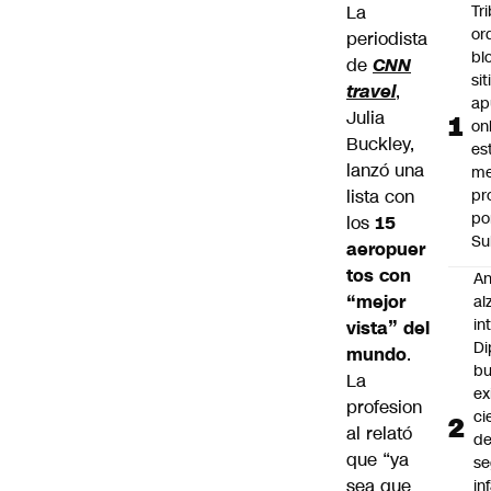
La
Tr
or
periodista
bl
de
CNN
si
travel
,
ap
Julia
on
Buckley,
es
lanzó una
me
lista con
pr
po
los
15
Su
aeropuer
tos con
An
“mejor
al
in
vista” del
Di
mundo
.
b
La
ex
profesion
ci
al relató
d
que “ya
se
sea que
in