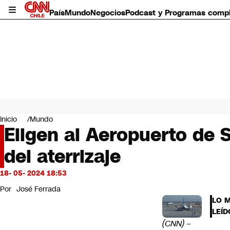
País
Mundo
Negocios
Podcast y Programas comp
País
Mundo
Inicio
Mundo
Negocios
Eligen al Aeropuerto de 
Deportes
del aterrizaje
Programas completos
Cultura
Servicios
18- 05- 2024 18:53
Bits
Por
José Ferrada
CNN Data
LO 
CNN tiempo
LEÍD
Futuro 360
(CNN) –
Opinión