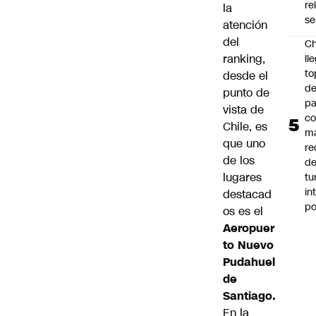
re
la
se
atención
del
Ch
ranking,
ll
to
desde el
de
punto de
pa
vista de
c
Chile, es
m
que uno
re
de los
de
lugares
tu
in
destacad
p
os es el
Aeropuer
to Nuevo
Pudahuel
de
Santiago.
En la