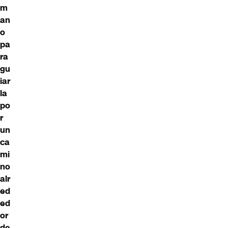
m
an
o
pa
ra
gu
iar
la
po
r
un
ca
mi
no
alr
ed
ed
or
de