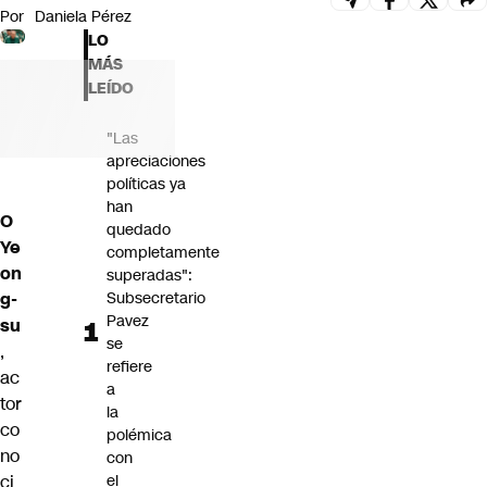
Por
Daniela Pérez
Futuro 360
LO
Opinión
MÁS
LEÍDO
"Las
apreciaciones
políticas ya
han
O
quedado
Ye
completamente
on
superadas":
g-
Subsecretario
Pavez
su
se
,
refiere
ac
a
tor
la
co
polémica
no
con
ci
el