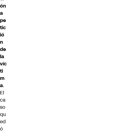
ón
a
pe
tic
ió
n
de
la
víc
ti
m
a
.
El
ca
so
qu
ed
ó