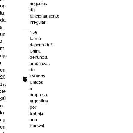
negocios
op
de
ia
funcionamiento
da
irregular
a
"De
un
forma
a
descarada":
m
China
uje
denuncia
r
amenazas
en
de
Estados
20
Unidos
17.
a
Se
empresa
gú
argentina
n
por
la
trabajar
ag
con
Huawei
en