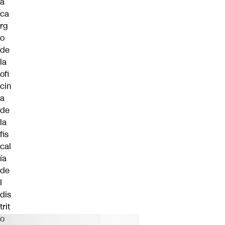
a
ca
rg
o
de
la
ofi
cin
a
de
la
fis
cal
ía
de
l
dis
trit
o