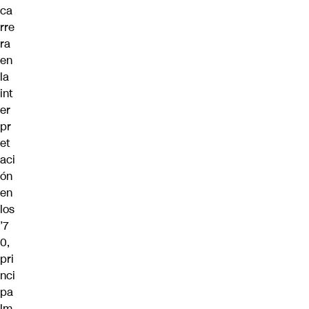
ca
rre
ra
en
la
int
er
pr
et
aci
ón
en
los
’7
0,
pri
nci
pa
lm