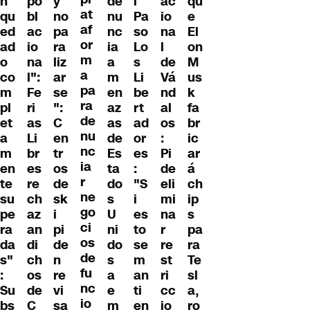
n
po
y
de
l
ac
qu
at
qu
bl
no
nu
Pa
io
e
af
ed
ac
pa
nc
so
na
El
or
ad
io
ra
ia
Lo
l
on
m
o
na
liz
a
s
de
M
a
co
l":
ar
m
Li
Vá
us
pa
m
Fe
se
en
be
nd
k
ra
pl
ri
":
az
rt
al
fa
de
et
as
C
as
ad
os
br
nu
a
Li
en
de
or
:
ic
nc
m
br
tr
Es
es
Pi
ar
ia
en
es
os
ta
:
de
á
r
te
re
de
do
"S
eli
ch
ne
su
ch
sk
s
i
mi
ip
go
pe
az
i
U
es
na
s
ci
ra
an
pi
ni
to
r
pa
os
da
di
de
do
se
re
ra
de
s"
ch
n
s
m
st
Te
fu
:
os
re
a
an
ri
sl
nc
Su
de
vi
e
ti
cc
a,
io
bs
C
sa
m
en
io
ro