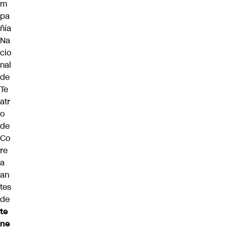
m
pa
ñía
Na
cio
nal
de
Te
atr
o
de
Co
re
a
an
tes
de
te
ne