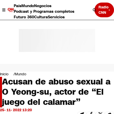
País
Mundo
Negocios
Radio
Podcast y Programas completos
CNN
Futuro 360
Cultura
Servicios
País
Mundo
Negocios
Inicio
Mundo
Acusan de abuso sexual a
Deportes
Programas completos
O Yeong-su, actor de “El
Cultura
Servicios
juego del calamar”
Bits
CNN Data
25- 11- 2022 13:20
CNN tiempo