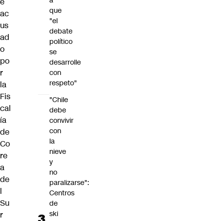
a
e
que
ac
"el
us
debate
ad
político
o
se
po
desarrolle
r
con
respeto"
la
Fis
"Chile
cal
debe
ía
convivir
con
de
la
Co
nieve
re
y
a
no
de
paralizarse":
l
Centros
Su
de
ski
r