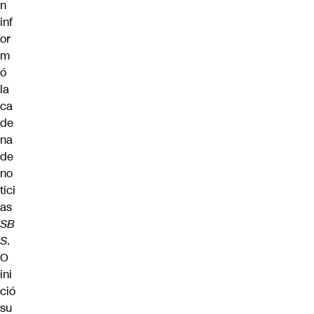
n
inf
or
m
ó
la
ca
de
na
de
no
tici
as
SB
S
.
O
ini
ció
su