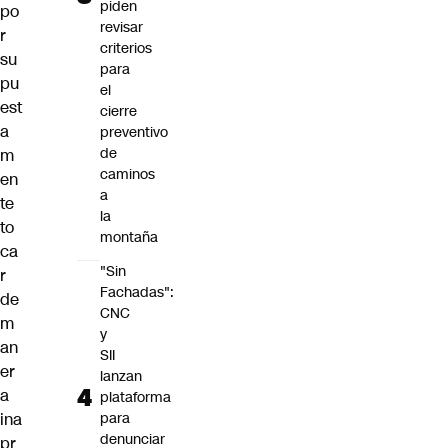
piden
po
revisar
r
criterios
su
para
pu
el
est
cierre
a
preventivo
de
m
caminos
en
a
te
la
to
montaña
ca
"Sin
r
Fachadas":
de
CNC
m
y
an
SII
er
lanzan
a
plataforma
ina
para
denunciar
pr