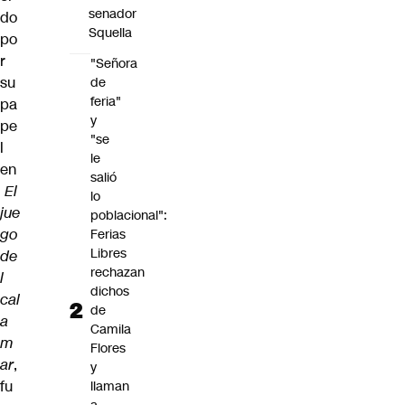
senador
do
Squella
po
r
"Señora
su
de
feria"
pa
y
pe
"se
l
le
en
salió
El
lo
jue
poblacional":
go
Ferias
Libres
de
rechazan
l
dichos
cal
de
a
Camila
m
Flores
ar
,
y
fu
llaman