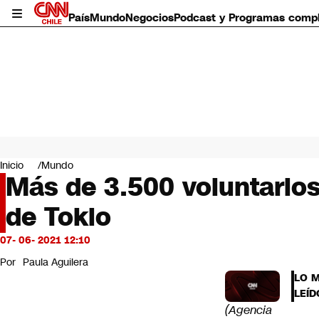
País
Mundo
Negocios
Podcast y Programas comp
País
Mundo
Inicio
Mundo
Negocios
Más de 3.500 voluntarios
Deportes
de Tokio
Programas completos
Cultura
Servicios
07- 06- 2021 12:10
Bits
Por
Paula Aguilera
CNN Data
LO 
CNN tiempo
LEÍD
Futuro 360
(Agencia
Opinión