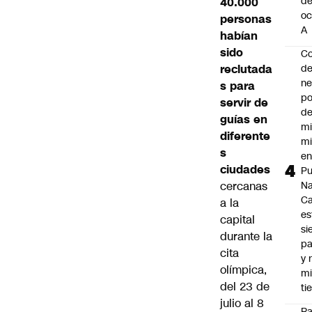
d
40.000
oc
personas
A
habían
sido
Co
reclutada
de
ne
s para
po
servir de
de
guías en
mi
diferente
mi
s
e
ciudades
Pu
cercanas
Na
C
a la
es
capital
si
durante la
p
cita
y 
olímpica,
m
del 23 de
ti
julio al 8
Ra