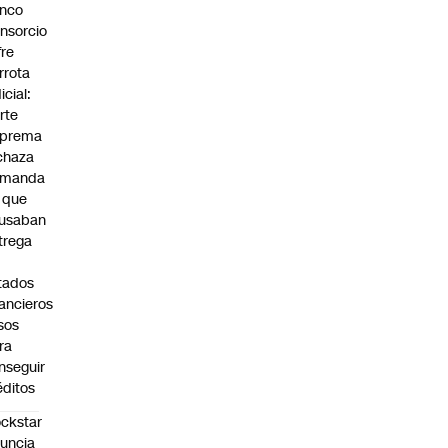
nco
nsorcio
fre
rrota
icial:
rte
prema
chaza
emanda
 que
usaban
trega
tados
nancieros
lsos
ra
nseguir
éditos
ckstar
uncia