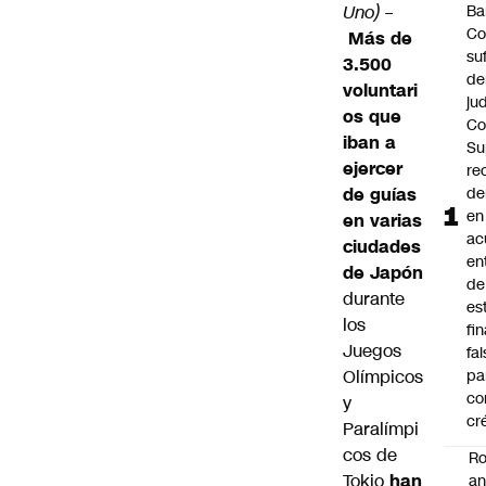
Uno)
–
Ba
Co
Más de
su
3.500
de
voluntari
jud
os que
Co
iban a
Su
ejercer
re
de guías
d
en
en varias
ac
ciudades
en
de Japón
de
durante
es
los
fi
Juegos
fa
Olímpicos
pa
co
y
cr
Paralímpi
cos de
Ro
Tokio
han
an