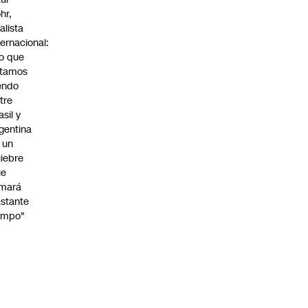
hr,
alista
ternacional:
o que
stamos
endo
tre
asil y
gentina
 un
iebre
ue
omará
stante
empo"