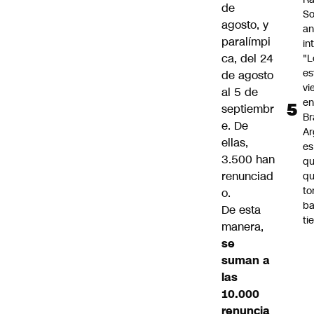
de
So
agosto, y
an
paralímpi
in
ca, del 24
"L
e
de agosto
vi
al 5 de
en
septiembr
Br
e. De
Ar
ellas,
es
3.500 han
qu
renunciad
q
t
o.
ba
De esta
ti
manera,
se
suman a
las
10.000
renuncia