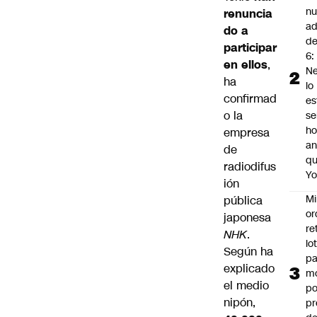
n
renuncia
ad
do a
d
participar
6:
en ellos
,
Ne
ha
lo
confirmad
es
o la
se
ho
empresa
an
de
q
radiodifus
Y
ión
Mi
pública
or
japonesa
re
NHK
.
lo
Según ha
p
explicado
m
el medio
po
nipón,
pr