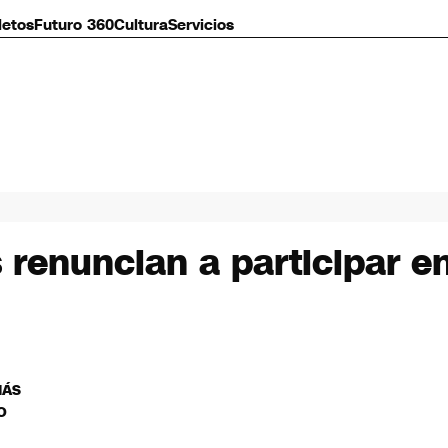
letos
Futuro 360
Cultura
Servicios
 renuncian a participar e
MÁS
O