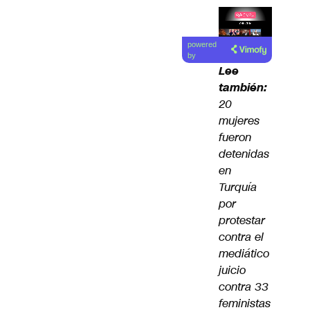
Lea el
powered
artículo
by
Lee
también:
20
mujeres
fueron
detenidas
en
Turquía
por
protestar
contra el
mediático
juicio
contra 33
feministas