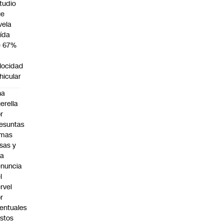
tudio
ue
vela
ída
e 67%
n
locidad
hicular
na
erella
r
esuntas
rmas
lsas y
na
nuncia
l
rvel
r
entuales
stos