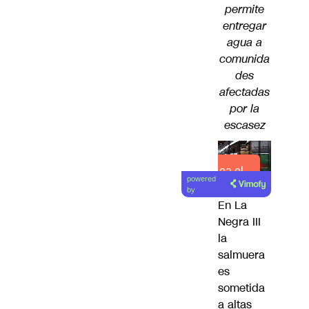
permite
entregar
agua a
comunida
des
afectadas
por la
escasez
Lea el
powered
artículo
by
En La
Negra III
la
salmuera
es
sometida
a altas