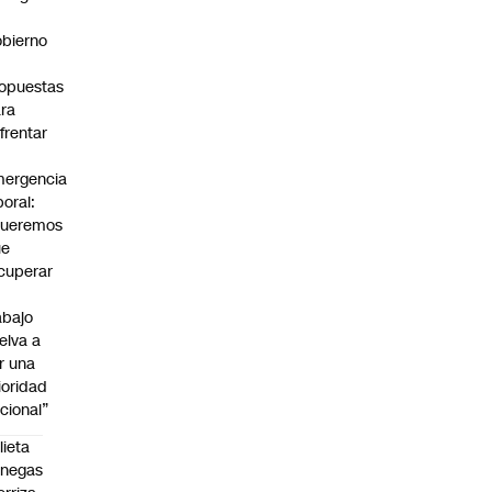
bierno
0
opuestas
ra
frentar
ergencia
boral:
Queremos
ue
cuperar
abajo
elva a
r una
ioridad
cional”
lieta
enegas