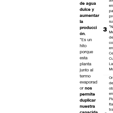
at
de agua
en
dulce y
pa
aumentar
pr
la
su
“N
producci
M
ón
.
de
“Es un
co
hito
en
porque
Ce
esta
Cu
planta
L
M
junto al
termo
Or
evaporad
de
or
nos
ob
e
permite
Pl
duplicar
Ita
nuestra
tr
capacida