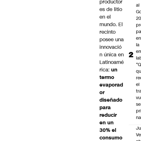
productor
al
es de litio
Go
en el
2
mundo. El
pr
recinto
pa
en
posee una
la
innovació
em
n única en
la
Latinoamé
“
rica:
un
q
termo
re
evaporad
el
tr
or
vu
diseñado
se
para
pr
reducir
na
en un
Ju
30% el
V
consumo