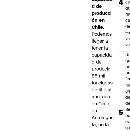
es
d de
q
producci
re
ón en
ca
d
Chile
.
e
Podemos
ve
llegar a
ve
tener la
capacida
U
qu
d de
po
producir
pr
85 mil
fi
toneladas
fa
de litio al
u
año, acá
de
en Chile,
de
Se
en
po
Antofagas
ev
ta, en la
ga