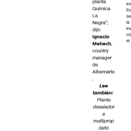
planta
ir
Química
Es
La
sa
Negra”,
la
in
dijo
co
Ignacio
el
Mehech
,
country
manager
de
Albemarle
.
Lee
también:
Planta
desalador
a
multiprop
ósito