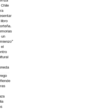
erriza
 Chile
ra
esentar
 libro
orteña.
emorias
 un
mienzo”
 el
ntro
ltural
a
oneda
rego
fiende
ras
n
aza
lia
as