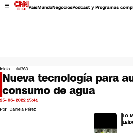
País
Mundo
Negocios
Podcast y Programas comp
País
Mundo
Inicio
M360
Negocios
Nueva tecnología para aum
Deportes
consumo de agua
Programas completos
Cultura
Servicios
25- 06- 2022 15:41
Bits
Por
Daniela Pérez
CNN Data
LO 
CNN tiempo
LEÍD
Futuro 360
Opinión