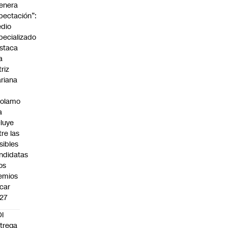
enera
pectación”:
dio
pecializado
staca
a
triz
riana
rolamo
a
cluye
tre las
sibles
ndidatas
los
emios
car
27
I
trega