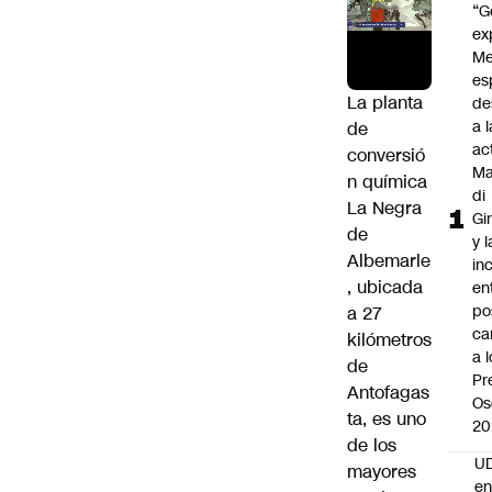
“G
ex
Me
es
La planta
de
a l
de
ac
conversió
Ma
n química
di
La Negra
Gi
de
y l
Albemarle
in
, ubicada
en
po
a 27
ca
kilómetros
a 
de
Pr
Antofagas
Os
ta, es uno
20
de los
UD
mayores
en