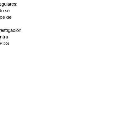
regulares:
to se
be de
vestigación
ntra
 PDG