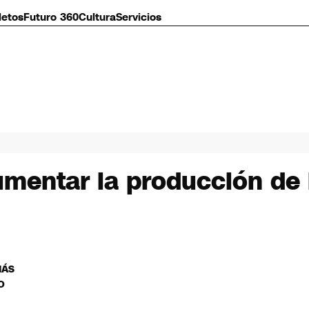
letos
Futuro 360
Cultura
Servicios
entar la producción de li
MÁS
O