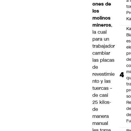
a 
ones de
to
los
Pr
molinos
Ka
mineros
,
Ka
la cual
Bi
para un
es
trabajador
el
cambiar
pr
d
las placas
co
de
mi
revestimie
q
nto y las
tr
tuercas –
pr
de casi
so
25 kilos-
Re
de
de
de
manera
Fu
manual
les toma
Bi