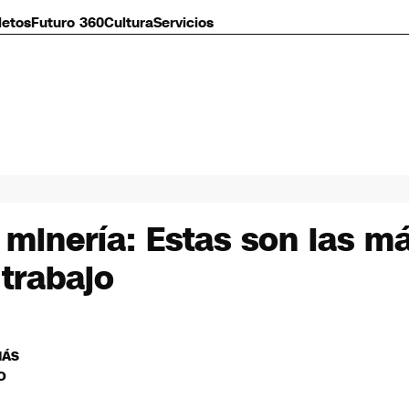
letos
Futuro 360
Cultura
Servicios
 minería: Estas son las 
 trabajo
MÁS
O