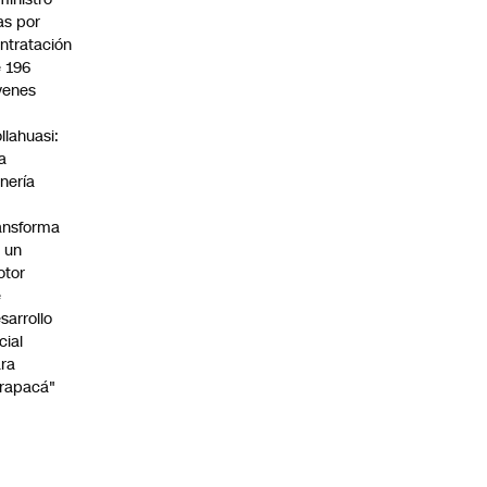
s por
ntratación
 196
venes
n
llahuasi:
a
nería
ansforma
 un
otor
e
sarrollo
cial
ra
rapacá"