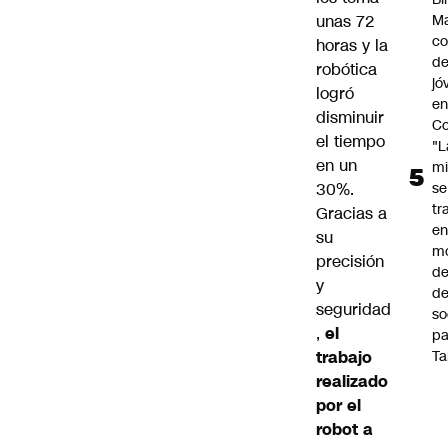
unas 72
Ma
co
horas y la
de
robótica
jó
logró
e
disminuir
Co
el tiempo
"L
en un
mi
30%.
se
tr
Gracias a
en
su
m
precisión
d
y
de
seguridad
so
,
el
pa
trabajo
Ta
realizado
por el
robot a