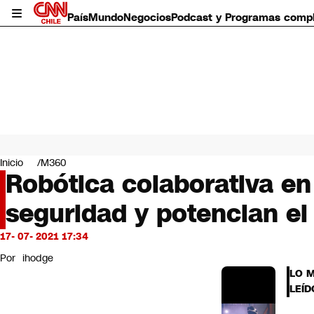
País
Mundo
Negocios
Podcast y Programas comp
País
Mundo
Inicio
M360
Negocios
Robótica colaborativa en
Deportes
seguridad y potencian el
Programas completos
Cultura
Servicios
17- 07- 2021 17:34
Bits
Por
ihodge
CNN Data
LO 
CNN tiempo
LEÍD
Futuro 360
Opinión