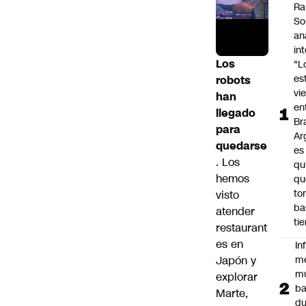
Ra
So
an
in
Los
"L
es
robots
vi
han
en
llegado
Bra
para
Ar
quedarse
es
. Los
qu
hemos
qu
to
visto
ba
atender
ti
restaurant
es en
In
Japón y
m
m
explorar
ba
Marte,
du