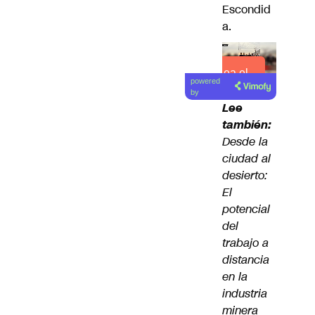
Escondid
a.
Lea el
powered
artículo
by
Lee
también:
Desde la
ciudad al
desierto:
El
potencial
del
trabajo a
distancia
en la
industria
minera