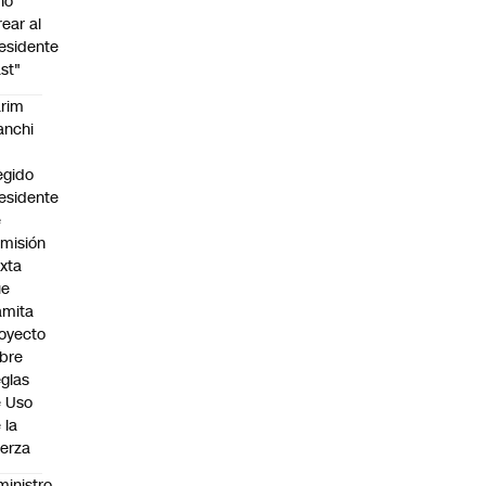
no
rear al
esidente
st"
rim
anchi
egido
esidente
e
misión
xta
ue
amita
oyecto
bre
glas
 Uso
 la
erza
ministro