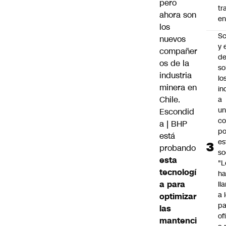
pero
tr
ahora son
en
los
Sc
nuevos
y 
compañer
d
os de la
so
industria
lo
minera en
in
Chile.
a
un
Escondid
c
a | BHP
po
está
es
probando
so
esta
"L
tecnologí
ha
a para
ll
a 
optimizar
pa
las
of
mantenci