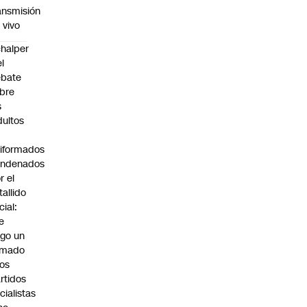
ansmisión
 vivo
halper
el
ebate
bre
s
dultos
iformados
ondenados
r el
tallido
cial:
e
go un
amado
los
rtidos
icialistas