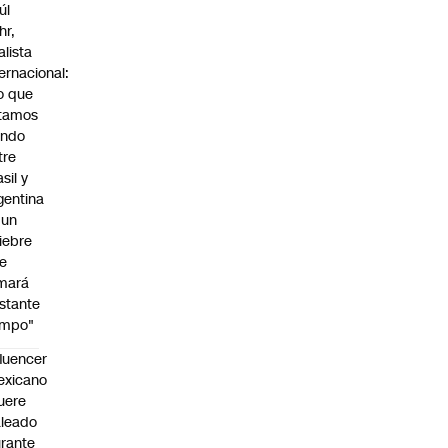
úl
hr,
alista
ternacional:
o que
tamos
endo
tre
sil y
gentina
 un
iebre
e
mará
stante
empo"
fluencer
exicano
uere
leado
rante