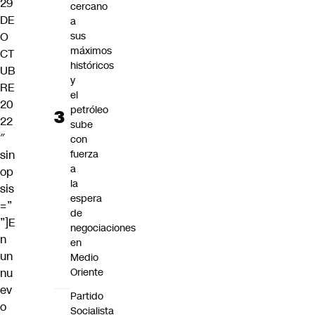
29
cercano
DE
a
O
sus
máximos
CT
históricos
UB
y
RE
el
20
petróleo
22
sube
″
con
sin
fuerza
a
op
la
sis
espera
=”
de
”]E
negociaciones
n
en
un
Medio
nu
Oriente
ev
Partido
o
Socialista