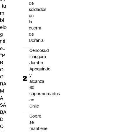
de
_tu
soldados
m
en
bl
la
elo
guerra
g
de
Ucrania
titl
e=
Cencosud
”P
inaugura
R
Jumbo
Apoquindo
O
y
G
alcanza
RA
60
M
supermercados
A
en
SÁ
Chile
BA
Cobre
D
se
O
mantiene