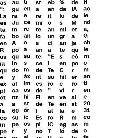
ti
H
de
au
st
%
eb
as
en
ac
IA
gu
a
de
en
":
e
ie
de
ra
re
lo
it
La
ce
nd
M
Ju
mi
s
o
es
rc
a,
et
m
te
mi
an
ta
an
G
a
bo
lo
gr
un
fa
o
ob
ja
A
s
an
ci
en
a
ie
qu
po
an
te
a
R
su
rn
eó
qu
te
s
“E
us
s
o
po
in
ce
en
l
ia
m
m
r
do
de
C
Te
qu
áx
an
er
y
nt
hil
so
e
im
ti
ro
al
es
e
ro
ex
os
en
r
ca
de
vi
”
pl
hi
e
si
nz
Fi
ve
en
ot
st
20
st
a
de
en
Te
a
ór
31
e
60
l
la
at
la
ic
co
m
su
Es
R
ro
co
os
m
as
pe
pi
eg
IC
m
y
o
de
r
no
ió
T
pe
el
fe
te