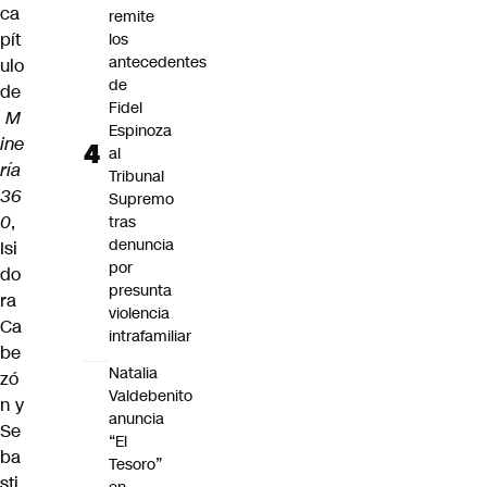
ca
remite
pít
los
antecedentes
ulo
de
de
Fidel
M
Espinoza
ine
al
ría
Tribunal
36
Supremo
0
,
tras
denuncia
Isi
por
do
presunta
ra
violencia
Ca
intrafamiliar
be
Natalia
zó
Valdebenito
n y
anuncia
Se
“El
ba
Tesoro”
sti