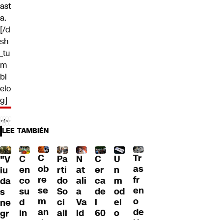
ast
a.
[/d
sh
_tu
m
bl
elo
g]
LEE TAMBIÉN
C
Tr
U
C
Pa
C
N
"V
ob
as
n
en
rti
er
at
iu
re
fr
m
co
do
ca
ali
da
se
en
od
su
So
de
a
s
m
o
el
d
ci
l
Va
ne
an
de
o
in
ali
60
ld
gr