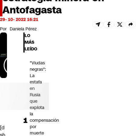
Futuro 360
Antofagasta
Opinión
29- 10- 2022 16:21
Por
Daniela Pérez
LO
MÁS
LEÍDO
"Viudas
negras":
La
estafa
en
Rusia
que
explota
la
compensación
por
[d
muerte
sh