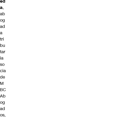
ed
a
,
ab
og
ad
a
tri
bu
tar
ia
so
cia
de
M
BC
Ab
og
ad
os,