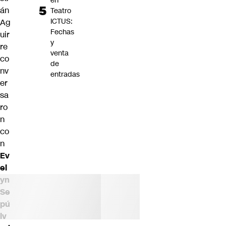
en
án
Teatro
ICTUS:
Ag
Fechas
uir
y
re
venta
co
de
nv
entradas
er
sa
ro
n
co
n
Ev
el
yn
Se
pú
lv