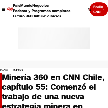
País
Mundo
Negocios
Radio
Podcast y Programas completos
CNN
Futuro 360
Cultura
Servicios
País
Mundo
Negocios
Inicio
M360
Minería 360 en CNN Chile,
Deportes
Programas completos
capítulo 55: Comenzó el
Cultura
Servicios
trabajo de una nueva
Bits
CNN Data
estrategia minera en
CNN tiempo