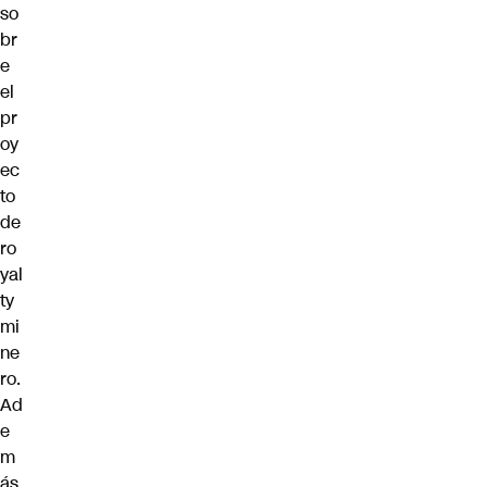
so
br
e
el
pr
oy
ec
to
de
ro
yal
ty
mi
ne
ro.
Ad
e
m
ás,