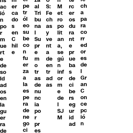
m
za
n
U
ns
pe
ch
rc
er
al
M
S:
ac
tr
a
er
ca
Tri
et
Fe
ió
ól
pa
os
do
bu
ro
ch
n
eo
ra
du
s
na
po
as
po
su
co
ra
en
l
lit
y
r
be
rr
nt
C
Su
an
ve
m
co
ed
e
hil
pr
a,
nt
ue
n
or
pr
e
e
se
a
rt
fu
es
ue
m
gú
de
e
er
de
ba
o
n
en
de
za
l
s
tr
inf
tr
so
a
Gr
de
as
or
ad
ld
la
an
ci
de
m
as
ad
es
C
be
nu
e
os
pe
on
rs
nc
de
en
ra
ce
eg
ia
l
la
de
pc
ur
po
SJ
gu
ne
ió
id
r
M
er
go
n
ad
pr
ra
ci
es
de