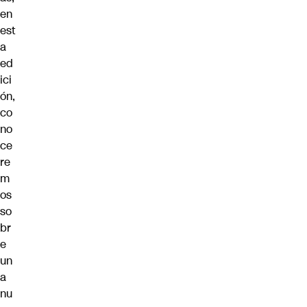
en
est
a
ed
ici
ón,
co
no
ce
re
m
os
so
br
e
un
a
nu