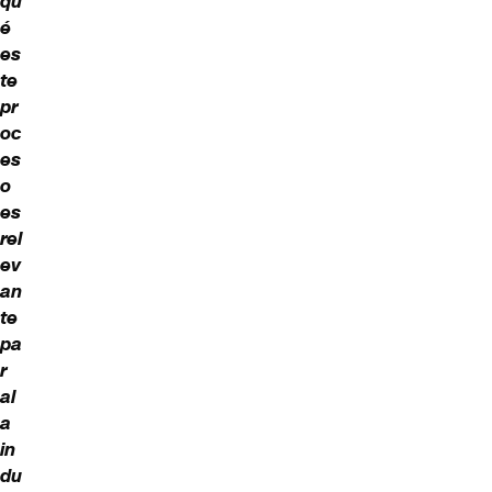
qu
é
es
te
pr
oc
es
o
es
rel
ev
an
te
pa
r
al
a
in
du