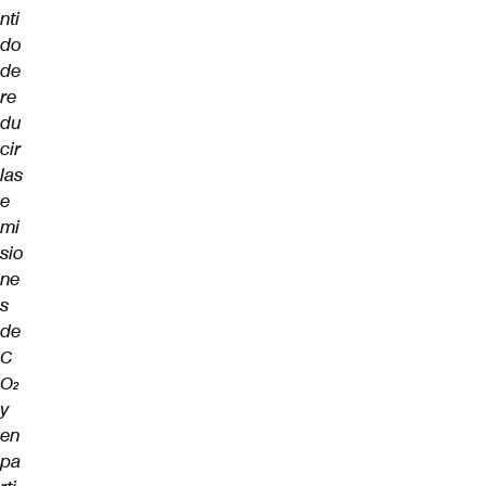
nti
do
de
re
du
cir
las
e
mi
sio
ne
s
de
C
O₂
y
en
pa