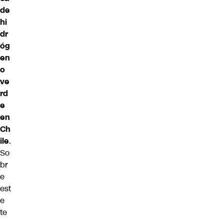
de
hi
dr
óg
en
o
ve
rd
e
en
Ch
ile
.
So
br
e
est
e
te