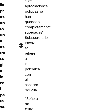
"Las
ile
apreciaciones
pr
políticas ya
es
han
quedado
en
completamente
tó
superadas":
un
Subsecretario
a
Pavez
es
se
tra
refiere
te
a
la
gi
polémica
a
con
lo
el
ca
senador
l
Squella
pa
"Señora
ra
de
se
feria"