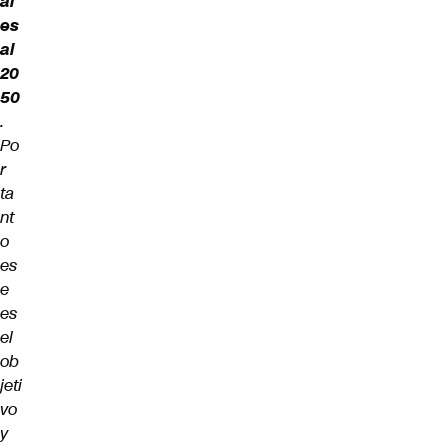
al
es
al
20
50
.
Po
r
ta
nt
o
es
e
es
el
ob
jeti
vo
y