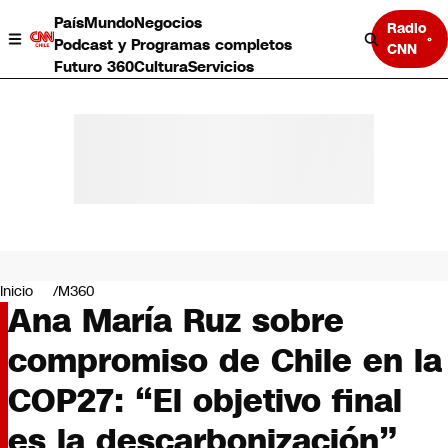
País
Mundo
Negocios
Radio
Podcast y Programas completos
CNN
Futuro 360
Cultura
Servicios
País
Mundo
Negocios
Inicio
M360
Ana María Ruz sobre
Deportes
Programas completos
compromiso de Chile en la
Cultura
Servicios
COP27: “El objetivo final
Bits
CNN Data
es la descarbonización”
CNN tiempo