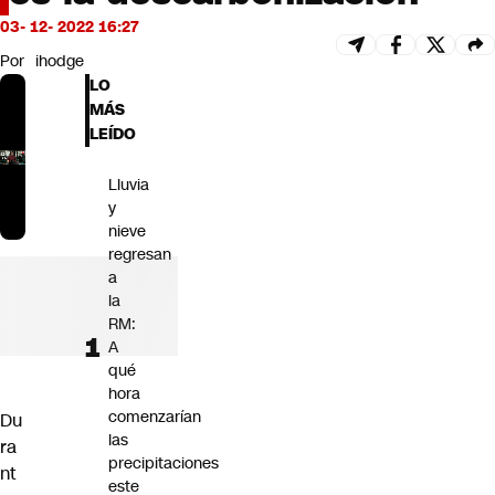
Futuro 360
03- 12- 2022 16:27
Opinión
Por
ihodge
LO
MÁS
LEÍDO
Lluvia
y
nieve
regresan
a
la
RM:
A
qué
hora
comenzarían
Du
las
ra
precipitaciones
nt
este