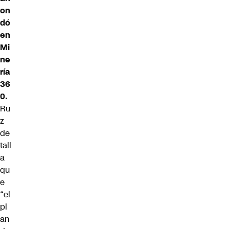
on
dó
en
Mi
ne
ría
36
0.
Ru
z
de
tall
a
qu
e
“el
pl
an