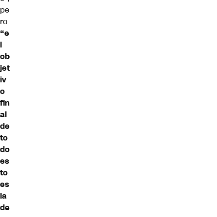
pe
ro
“e
l
ob
jet
iv
o
fin
al
de
to
do
es
to
es
la
de