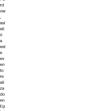
rd
ow
,
asi
sti
ó
a
est
e
ev
en
to
re
ali
za
do
en
Eg