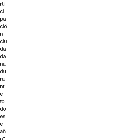
rti
ci
pa
ció
n
ciu
da
da
na
du
ra
nt
e
to
do
es
e
añ
o”,