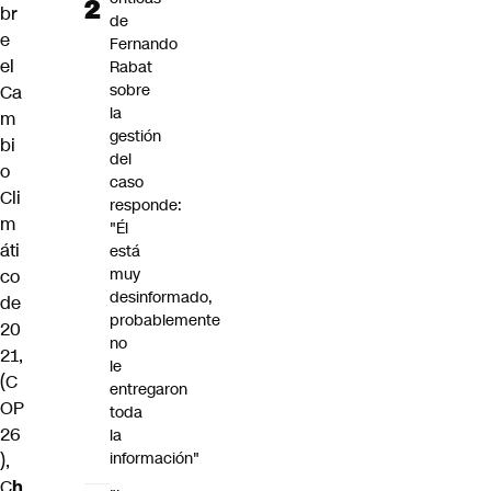
br
de
e
Fernando
el
Rabat
sobre
Ca
la
m
gestión
bi
del
o
caso
Cli
responde:
m
"Él
áti
está
muy
co
desinformado,
de
probablemente
20
no
21,
le
(C
entregaron
OP
toda
26
la
información"
),
C
h