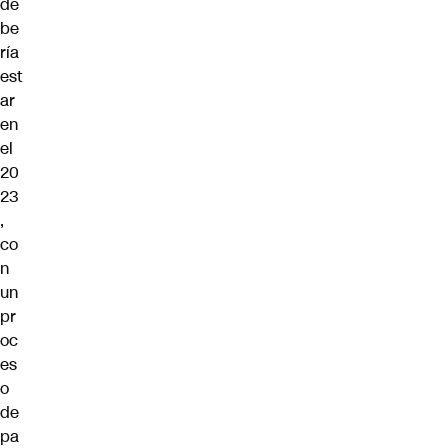
de
be
ría
est
ar
en
el
20
23
,
co
n
un
pr
oc
es
o
de
pa