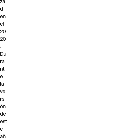
za
d
en
el
20
20
.
Du
ra
nt
e
la
ve
rsi
ón
de
est
e
añ