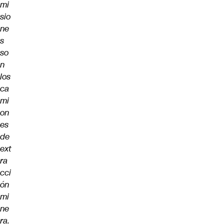
mi
sio
ne
s
so
n
los
ca
mi
on
es
de
ext
ra
cci
ón
mi
ne
ra.