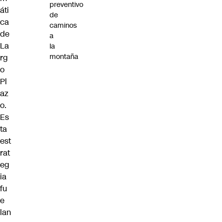
preventivo
áti
de
ca
caminos
de
a
La
la
montaña
rg
o
Pl
az
o.
Es
ta
est
rat
eg
ia
fu
e
lan