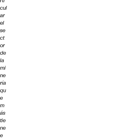
rti
cul
ar
el
se
ct
or
de
la
mi
ne
ría
qu
e
m
ás
tie
ne
e