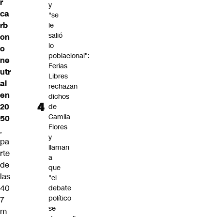
r
y
ca
"se
rb
le
salió
on
lo
o
poblacional":
ne
Ferias
utr
Libres
al
rechazan
en
dichos
20
de
Camila
50
Flores
,
y
pa
llaman
rte
a
de
que
las
"el
40
debate
político
7
se
m