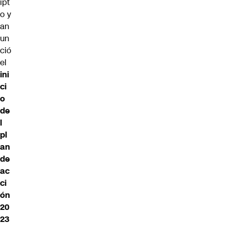
ipt
o y
an
un
ció
el
ini
ci
o
de
l
pl
an
de
ac
ci
ón
20
23