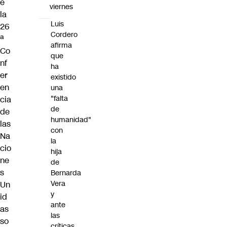
e
viernes
la
Luis
26
Cordero
ª
afirma
Co
que
nf
ha
er
existido
en
una
"falta
cia
de
de
humanidad"
las
con
Na
la
cio
hija
ne
de
s
Bernarda
Vera
Un
y
id
ante
as
las
so
críticas