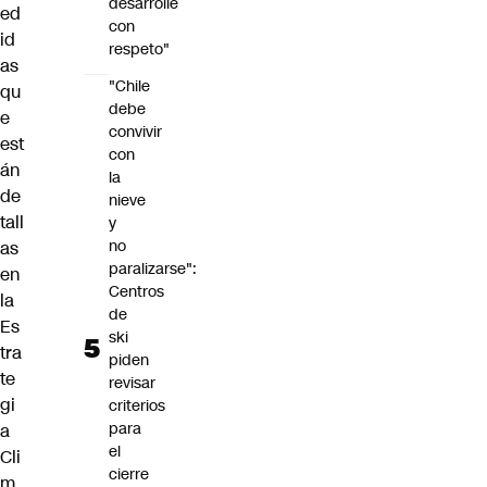
desarrolle
ed
con
id
respeto"
as
"Chile
qu
debe
e
convivir
est
con
án
la
de
nieve
tall
y
no
as
paralizarse":
en
Centros
la
de
Es
ski
tra
piden
te
revisar
gi
criterios
para
a
el
Cli
cierre
m