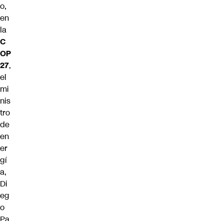
o,
en
la
C
OP
27
,
el
mi
nis
tro
de
en
er
gí
a,
Di
eg
o
Pa