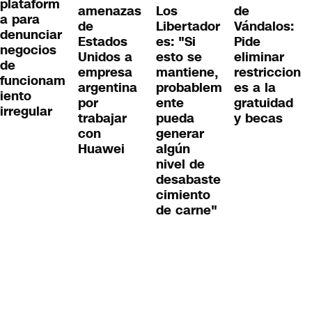
plataform
amenazas
Los
de
a para
de
Libertador
Vándalos:
denunciar
Estados
es: "Si
Pide
negocios
Unidos a
esto se
eliminar
de
empresa
mantiene,
restriccion
funcionam
argentina
probablem
es a la
iento
por
ente
gratuidad
irregular
trabajar
pueda
y becas
con
generar
Huawei
algún
nivel de
desabaste
cimiento
de carne"