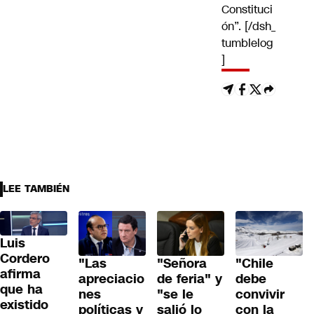
Constituci
ón”. [/dsh_
tumblelog
]
LEE TAMBIÉN
Luis
Cordero
"Las
"Señora
"Chile
afirma
apreciacio
de feria" y
debe
que ha
nes
"se le
convivir
existido
políticas y
salió lo
con la