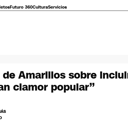
letos
Futuro 360
Cultura
Servicios
 de Amarillos sobre inclu
ran clamor popular”
MÁS
O