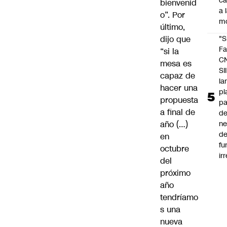
c
bienvenid
a 
o”. Por
m
último,
dijo que
"S
Fa
“si la
C
mesa es
SII
capaz de
la
hacer una
pl
propuesta
pa
a final de
de
año (…)
ne
d
en
fu
octubre
ir
del
próximo
año
tendríamo
s una
nueva