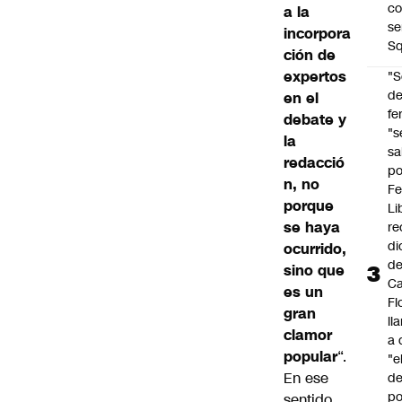
co
a la
se
incorpora
Sq
ción de
expertos
"S
d
en el
fe
debate y
"s
la
sa
redacció
po
n, no
Fe
porque
Li
se haya
re
di
ocurrido,
d
sino que
Ca
es un
Fl
gran
ll
clamor
a 
popular
“.
"e
En ese
d
po
sentido,