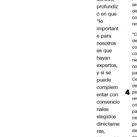
se
profundiz
de
ó en que
c
“lo
re
important
"C
e para
d
nosotros
co
es que
co
hayan
ni
expertos,
n
y si se
pa
Ce
puede
de
complem
pi
entar con
re
convencio
cr
nales
pa
elegidos
ci
directame
pr
d
nte,