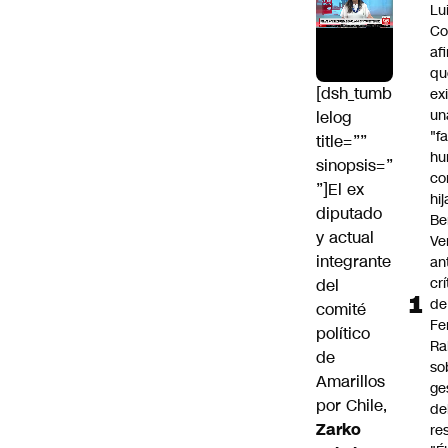
Lu
Co
af
qu
[dsh_tumb
ex
un
lelog
"f
title=””
hu
sinopsis=”
co
”]El ex
hi
diputado
Be
y actual
Ve
integrante
an
cr
del
de
comité
Fe
político
Ra
de
so
Amarillos
ge
por Chile,
de
Zarko
re