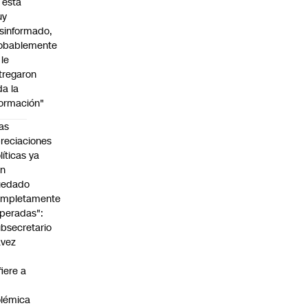
l está
uy
sinformado,
obablemente
 le
tregaron
da la
formación"
as
reciaciones
líticas ya
an
uedado
ompletamente
peradas":
bsecretario
avez
fiere a
lémica