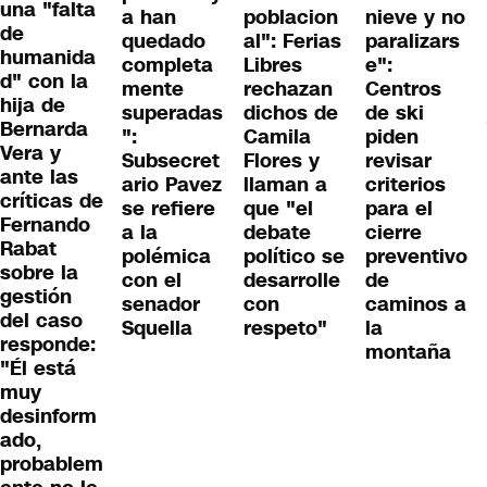
una "falta
a han
poblacion
nieve y no
de
quedado
al": Ferias
paralizars
humanida
completa
Libres
e":
d" con la
mente
rechazan
Centros
hija de
superadas
dichos de
de ski
Bernarda
":
Camila
piden
Vera y
Subsecret
Flores y
revisar
ante las
ario Pavez
llaman a
criterios
críticas de
se refiere
que "el
para el
Fernando
a la
debate
cierre
Rabat
polémica
político se
preventivo
sobre la
con el
desarrolle
de
gestión
senador
con
caminos a
del caso
Squella
respeto"
la
responde:
montaña
"Él está
muy
desinform
ado,
probablem