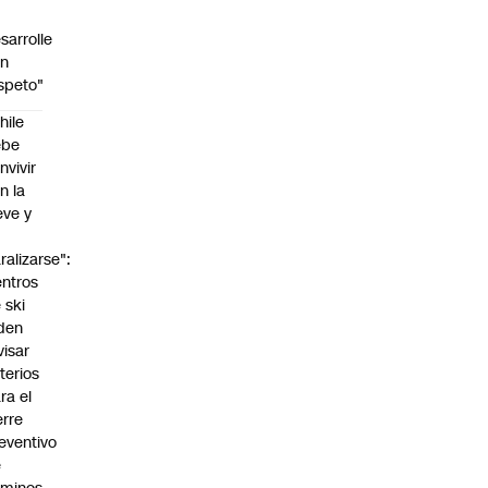
sarrolle
on
speto"
hile
ebe
nvivir
n la
eve y
o
ralizarse":
ntros
 ski
den
visar
iterios
ra el
erre
eventivo
e