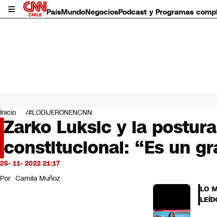
País
Mundo
Negocios
Podcast y Programas comp
País
Mundo
Inicio
#LODIJERONENCNN
Negocios
Zarko Luksic y la postura
Deportes
constitucional: “Es un g
Programas completos
Cultura
Servicios
25- 11- 2022 21:17
Bits
Por
Camila Muñoz
CNN Data
LO 
CNN tiempo
LEÍD
Futuro 360
Opinión