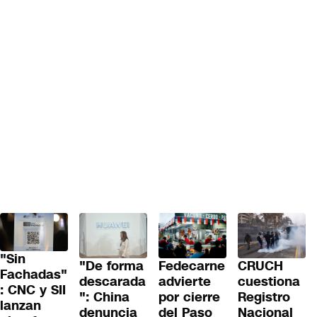
"Sin
"De forma
Fedecarne
CRUCH
Fachadas"
descarada
advierte
cuestiona
: CNC y SII
": China
por cierre
Registro
lanzan
denuncia
del Paso
Nacional