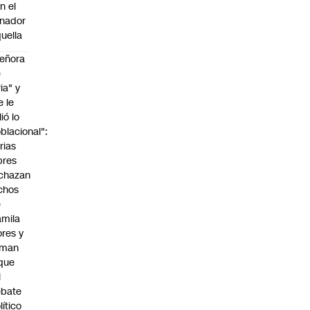
n el
nador
uella
eñora
e
ria" y
e le
lió lo
blacional":
rias
bres
chazan
chos
e
mila
ores y
aman
que
l
ebate
lítico