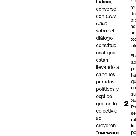
"É
Luksic
,
m
conversó
de
con
CNN
pr
Chile
no
sobre el
en
diálogo
to
constituci
in
onal que
"L
están
ap
llevando a
po
cabo los
h
partidos
q
c
políticos y
su
explicó
Su
que en la
P
colectivid
se
ad
re
creyeron
la
“
necesari
po