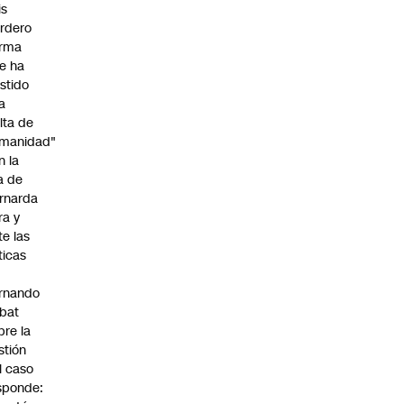
is
rdero
irma
e ha
istido
a
alta de
manidad"
n la
ja de
rnarda
ra y
te las
íticas
rnando
bat
bre la
stión
l caso
sponde: