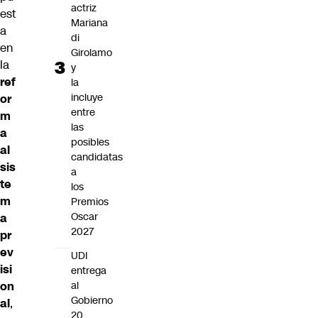
actriz
est
Mariana
a
di
en
Girolamo
la
y
ref
la
incluye
or
entre
m
las
a
posibles
al
candidatas
sis
a
te
los
m
Premios
Oscar
a
2027
pr
ev
UDI
isi
entrega
on
al
Gobierno
al
,
20