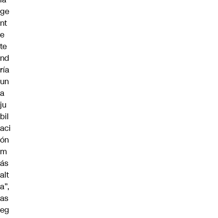
ge
nt
e
te
nd
ría
un
a
ju
bil
aci
ón
m
ás
alt
a”,
as
eg