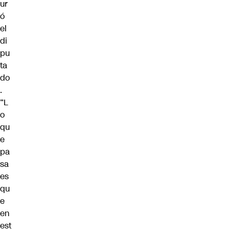
ur
ó
el
di
pu
ta
do
.
“L
o
qu
e
pa
sa
es
qu
e
en
est