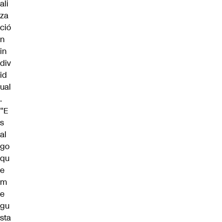
ali
za
ció
n
in
div
id
ual
.
“E
s
al
go
qu
e
m
e
gu
sta