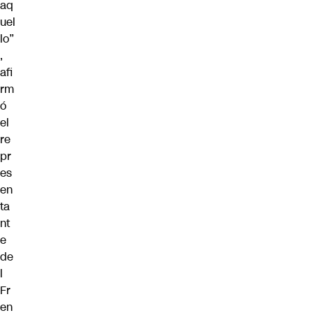
aq
uel
lo”
,
afi
rm
ó
el
re
pr
es
en
ta
nt
e
de
l
Fr
en