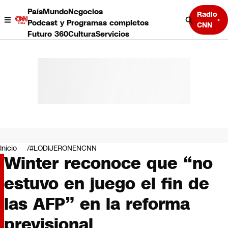
País
Mundo
Negocios
Radio
Podcast y Programas completos
CNN
Futuro 360
Cultura
Servicios
País
Mundo
Negocios
Inicio
#LODIJERONENCNN
Winter reconoce que “no
Deportes
Programas completos
estuvo en juego el fin de
Cultura
Servicios
las AFP” en la reforma
Bits
CNN Data
previsional
CNN tiempo