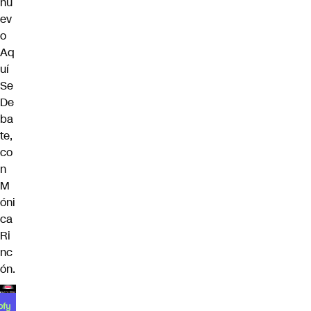
nu
ev
o
Aq
uí
Se
De
ba
te,
co
n
M
óni
ca
Ri
nc
ón
.