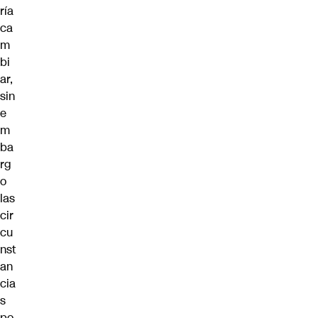
ría
ca
m
bi
ar,
sin
e
m
ba
rg
o
las
cir
cu
nst
an
cia
s
po