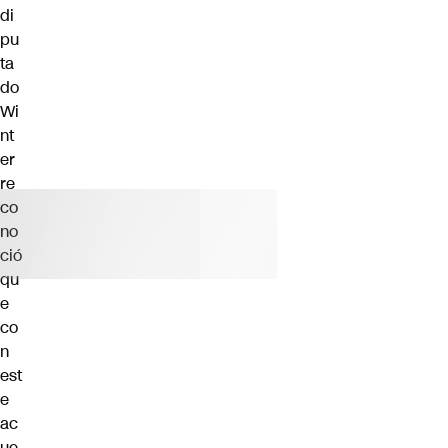
di
pu
ta
do
Wi
nt
er
re
co
no
ció
qu
e
co
n
est
e
ac
ue