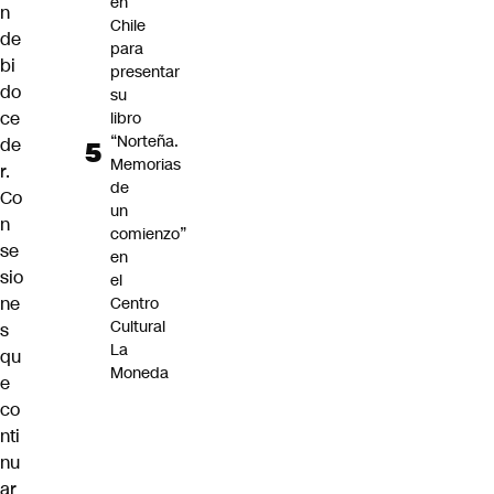
en
n
Chile
de
para
bi
presentar
do
su
ce
libro
“Norteña.
de
Memorias
r.
de
Co
un
n
comienzo”
se
en
sio
el
ne
Centro
Cultural
s
La
qu
Moneda
e
co
nti
nu
ar