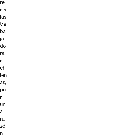
re
s y
las
tra
ba
ja
do
ra
s
chi
len
as,
po
r
un
a
ra
zó
n