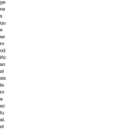
ge
ne
s
qu
e
se
m
od
ific
an
al
sis
te
m
a
ac
tu
al,
el