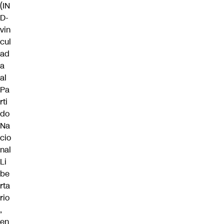
(IN
D-
vin
cul
ad
a
al
Pa
rti
do
Na
cio
nal
Li
be
rta
rio
,
en