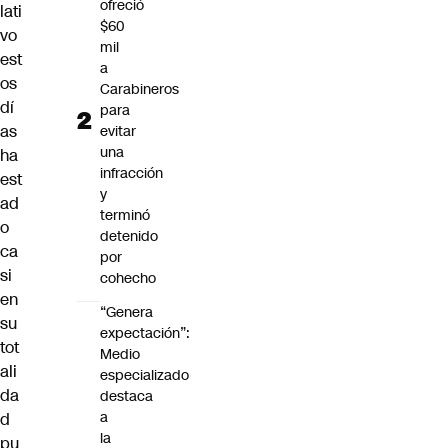
ofreció
lati
$60
vo
mil
est
a
os
Carabineros
dí
para
as
evitar
una
ha
infracción
est
y
ad
terminó
o
detenido
ca
por
si
cohecho
en
“Genera
su
expectación”:
tot
Medio
ali
especializado
da
destaca
a
d
la
pu