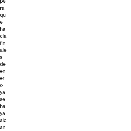
pe
ra
qu
e
ha
cia
fin
ale
s
de
en
er
o
ya
se
ha
ya
alc
an