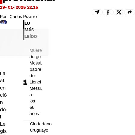
Futuro 360
19- 01- 2025 22:15
Opinión
Por
Carlos Pizarro
LO
MÁS
LEÍDO
Muere
Jorge
Messi,
padre
La
de
at
Lionel
en
Messi,
ció
a
los
n
68
de
años
l
Le
Ciudadano
uruguayo
gis