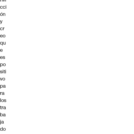
cci
ón
y
cr
eo
qu
e
es
po
siti
vo
pa
ra
los
tra
ba
ja
do