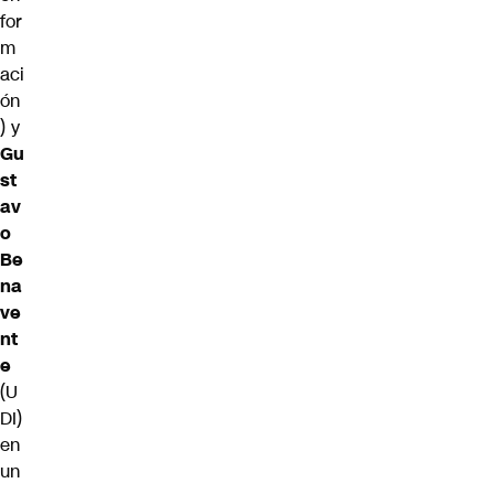
for
m
aci
ón
) y
Gu
st
av
o
Be
na
ve
nt
e
(U
DI)
en
un