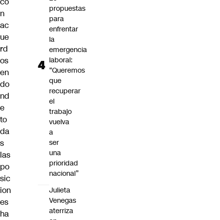
co
propuestas
n
para
ac
enfrentar
ue
la
rd
emergencia
os
laboral:
“Queremos
en
que
do
recuperar
nd
el
e
trabajo
to
vuelva
da
a
s
ser
una
las
prioridad
po
nacional”
sic
ion
Julieta
Venegas
es
aterriza
ha