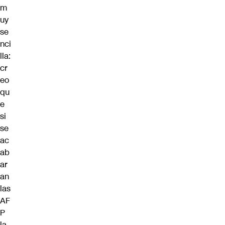
m
uy
se
nci
lla:
cr
eo
qu
e
si
se
ac
ab
ar
an
las
AF
P
la