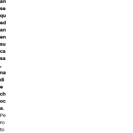
an
se
qu
ed
an
en
su
ca
sa
,
na
di
e
ch
oc
a
.
Pe
ro
to