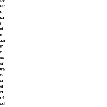
de
ret
ra
sa
r
al
m
áxi
m
o
su
en
tra
da
en
el
cu
rrí
cul