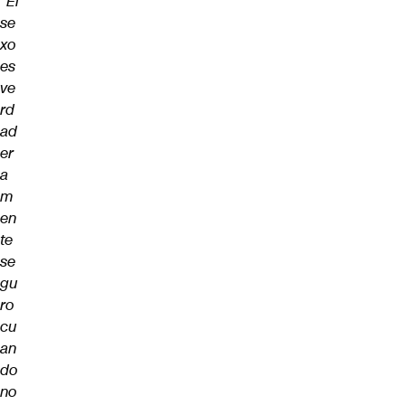
“El
se
xo
es
ve
rd
ad
er
a
m
en
te
se
gu
ro
cu
an
do
no