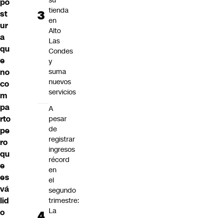
su
po
tienda
st
en
ur
Alto
a
Las
qu
Condes
e
y
no
suma
nuevos
co
servicios
m
pa
A
rto
pesar
de
pe
registrar
ro
ingresos
qu
récord
e
en
es
el
vá
segundo
lid
trimestre:
La
o