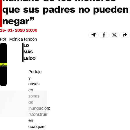
Futuro 360
que sus padres no pueden
Opinión
negar”
15- 01- 2020 20:00
Por
Mónica Rincón
LO
MÁS
LEÍDO
Poduje
y
casas
en
zonas
de
inundación:
"Construir
en
cualquier