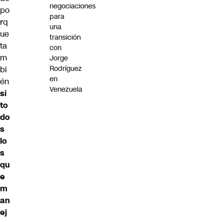
negociaciones
po
para
rq
una
ue
transición
ta
con
m
Jorge
Rodríguez
bi
en
én
Venezuela
si
to
do
s
lo
s
qu
e
m
an
ej