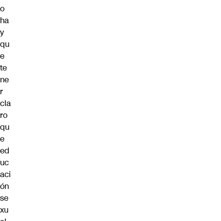
o
ha
y
qu
e
te
ne
r
cla
ro
qu
e
ed
uc
aci
ón
se
xu