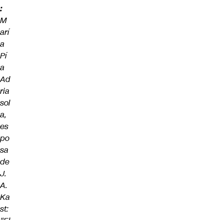
:
M
arí
a
Pí
a
Ad
ria
sol
a,
es
po
sa
de
J.
A.
Ka
st: