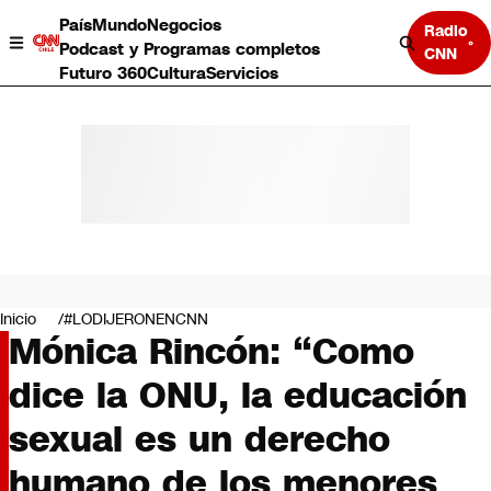
País
Mundo
Negocios
Radio
Podcast y Programas completos
CNN
Futuro 360
Cultura
Servicios
País
Mundo
Negocios
Inicio
#LODIJERONENCNN
Mónica Rincón: “Como
Deportes
Programas completos
dice la ONU, la educación
Cultura
Servicios
sexual es un derecho
Bits
CNN Data
humano de los menores
CNN tiempo