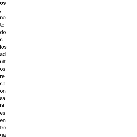
os
,
no
to
do
s
los
ad
ult
os
re
sp
on
sa
bl
es
en
tre
ga