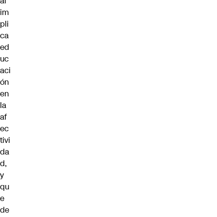
al
im
pli
ca
ed
uc
aci
ón
en
la
af
ec
tivi
da
d,
y
qu
e
de