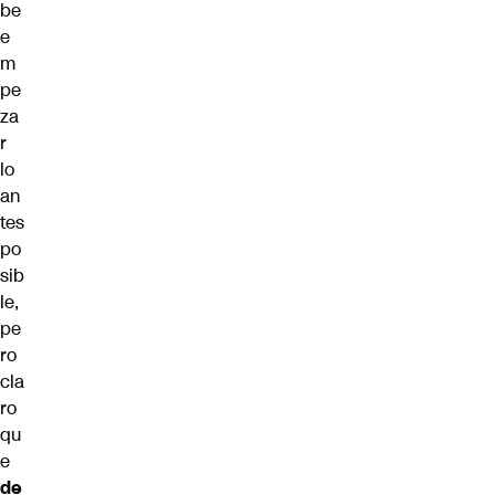
be
e
m
pe
za
r
lo
an
tes
po
sib
le,
pe
ro
cla
ro
qu
e
de