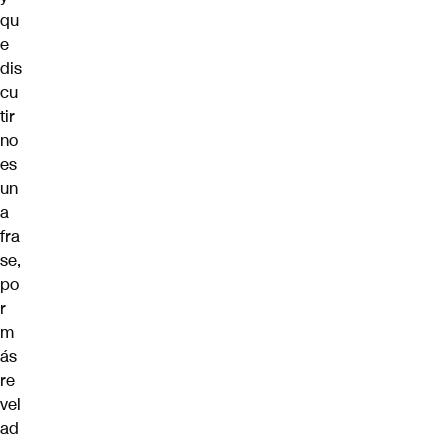
qu
e
dis
cu
tir
no
es
un
a
fra
se,
po
r
m
ás
re
vel
ad