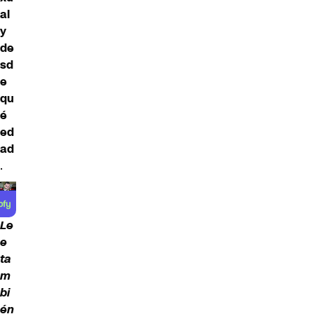
al
y
de
sd
e
qu
é
ed
ad
.
Le
e
ta
m
bi
én