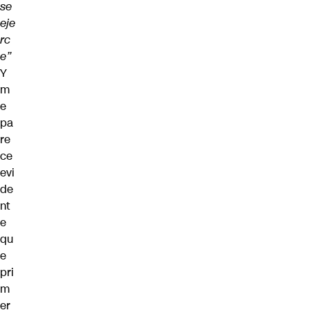
se
eje
rc
e”
Y
m
e
pa
re
ce
evi
de
nt
e
qu
e
pri
m
er