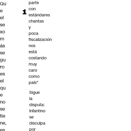
parte
Qu
con
e
estándares
el
chantas
se
y
xo
poca
m
fiscalización
ás
nos
está
se
costando
gu
muy
ro
caro
es
como
el
país"
qu
Sigue
e
la
no
disputa:
se
Infantino
tie
se
ne,
disculpa
por
es