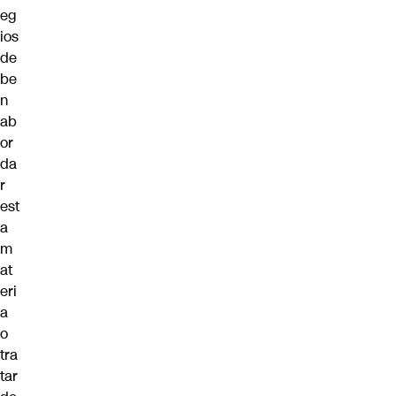
eg
ios
de
be
n
ab
or
da
r
est
a
m
at
eri
a
o
tra
tar