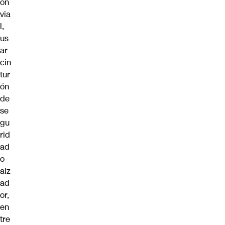
ón
via
l,
us
ar
cin
tur
ón
de
se
gu
rid
ad
o
alz
ad
or,
en
tre