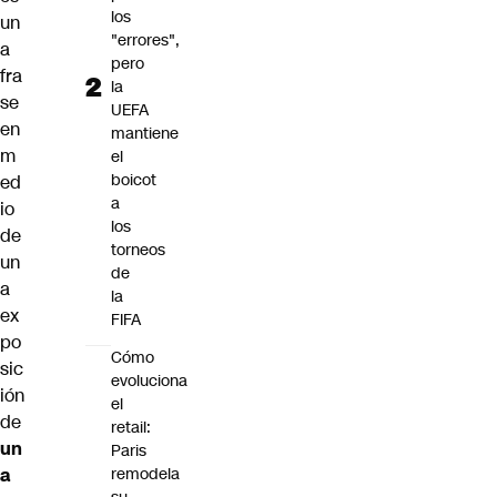
los
un
"errores",
a
pero
fra
la
se
UEFA
en
mantiene
m
el
boicot
ed
a
io
los
de
torneos
un
de
a
la
ex
FIFA
po
Cómo
sic
evoluciona
ión
el
de
retail:
un
Paris
a
remodela