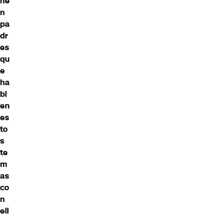
ne
n
pa
dr
es
qu
e
ha
bl
en
es
to
s
te
m
as
co
n
ell