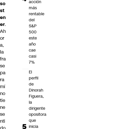
acción
so
más
st
rentable
en
del
er
.
S&P
Ah
500
or
este
año
a,
cae
la
casi
fra
7%
se
El
pa
perfil
ra
de
mí
Dinorah
no
Figuera,
tie
la
ne
dirigente
se
opositora
que
nti
inicia
do