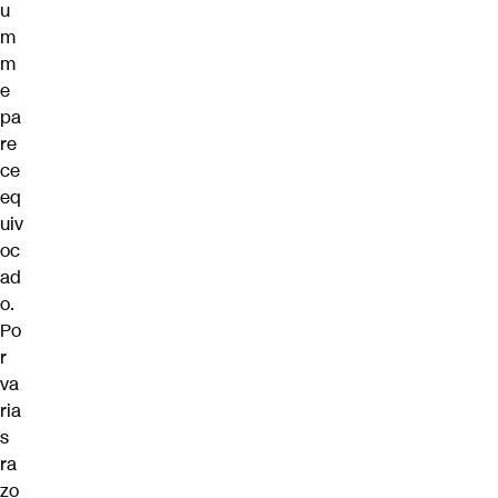
u
m
m
e
pa
re
ce
eq
uiv
oc
ad
o.
Po
r
va
ria
s
ra
zo