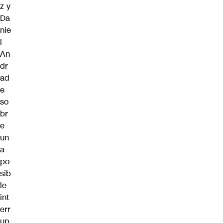
z y
Da
nie
l
An
dr
ad
e
so
br
e
un
a
po
sib
le
int
err
up