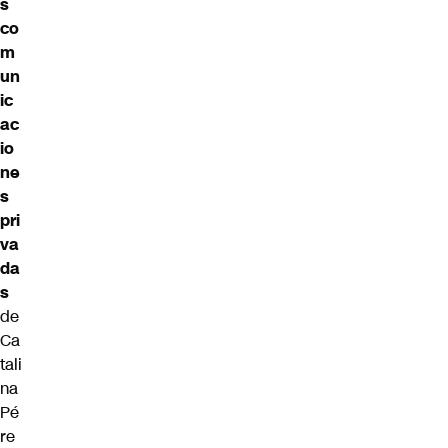
s
co
m
un
ic
ac
io
ne
s
pri
va
da
s
de
Ca
tali
na
Pé
re