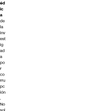
éd
ic
a
de
la
inv
est
ig
ad
a
po
r
co
rru
pc
ión
.
No
sol