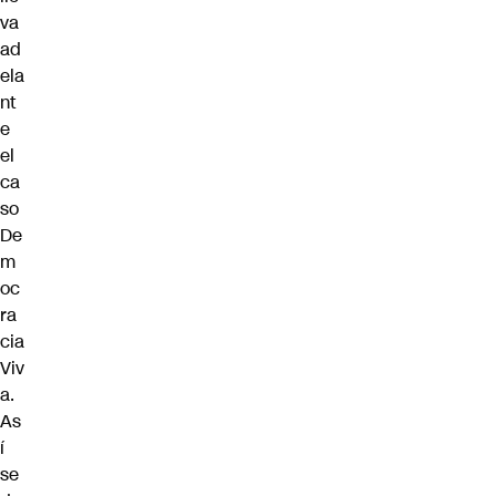
va
ad
ela
nt
e
el
ca
so
De
m
oc
ra
cia
Viv
a.
As
í
se