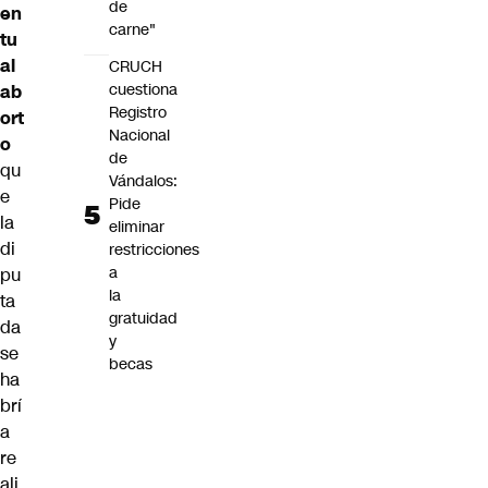
de
en
carne"
tu
al
CRUCH
cuestiona
ab
Registro
ort
Nacional
o
de
qu
Vándalos:
e
Pide
la
eliminar
di
restricciones
a
pu
la
ta
gratuidad
da
y
se
becas
ha
brí
a
re
ali