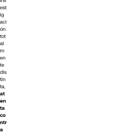
inv
est
ig
aci
ón
tot
al
m
en
te
dis
tin
ta,
at
en
ta
co
ntr
a