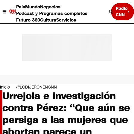
País
Mundo
Negocios
Radio
Podcast y Programas completos
CNN
Futuro 360
Cultura
Servicios
País
Mundo
Negocios
Inicio
#LODIJERONENCNN
Urrejola e investigación
Deportes
Programas completos
contra Pérez: “Que aún se
Cultura
Servicios
persiga a las mujeres que
Bits
CNN Data
abortan parece un
CNN tiempo