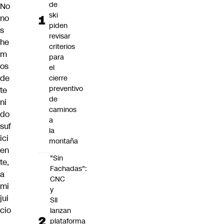
de
No
ski
no
piden
s
revisar
he
criterios
m
para
os
el
de
cierre
preventivo
te
de
ni
caminos
do
a
suf
la
ici
montaña
en
"Sin
te,
Fachadas":
a
CNC
mi
y
jui
SII
cio
lanzan
plataforma
,