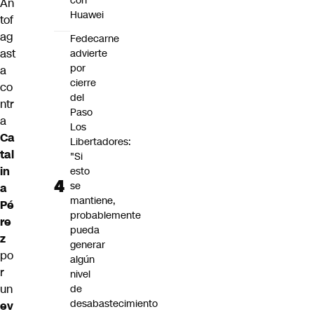
con
An
Huawei
tof
ag
Fedecarne
ast
advierte
por
a
cierre
co
del
ntr
Paso
a
Los
Ca
Libertadores:
tal
"Si
in
esto
se
a
mantiene,
Pé
probablemente
re
pueda
z
generar
po
algún
r
nivel
un
de
desabastecimiento
ev