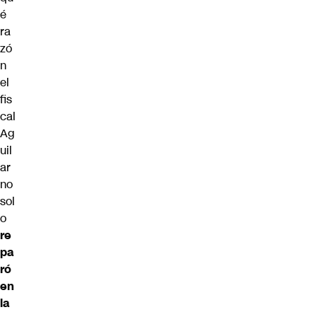
é
ra
zó
n
el
fis
cal
Ag
uil
ar
no
sol
o
re
pa
ró
en
la