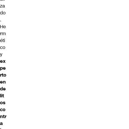
za
do
.
He
rm
éti
co
y
ex
pe
rto
en
de
lit
os
co
ntr
a