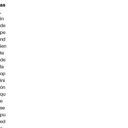
as
,
in
de
pe
nd
ien
te
de
la
op
ini
ón
qu
e
se
pu
ed