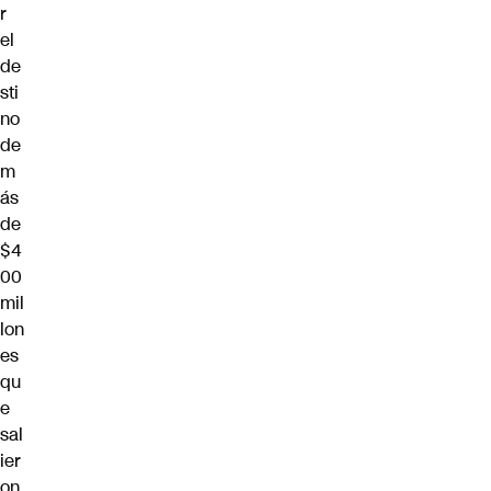
r
el
de
sti
no
de
m
ás
de
$4
00
mil
lon
es
qu
e
sal
ier
on