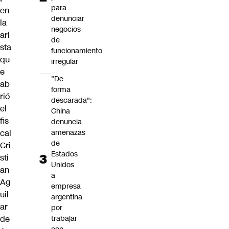
para
en
denunciar
la
negocios
ari
de
sta
funcionamiento
qu
irregular
e
"De
ab
forma
rió
descarada":
el
China
fis
denuncia
cal
amenazas
de
Cri
Estados
sti
Unidos
an
a
Ag
empresa
uil
argentina
ar
por
de
trabajar