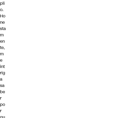
pli
o.
Ho
ne
sta
m
en
te,
m
e
int
rig
a
sa
be
r
po
r
qu