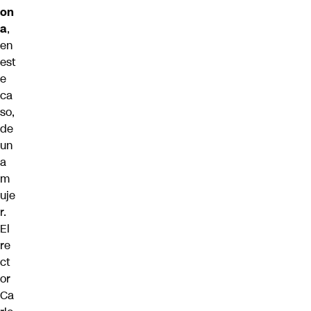
on
a
,
en
est
e
ca
so,
de
un
a
m
uje
r.
El
re
ct
or
Ca