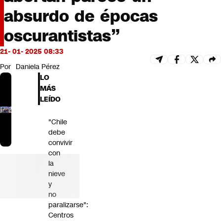
Futuro 360
absurdo de épocas
Opinión
oscurantistas”
21- 01- 2025 08:33
Por
Daniela Pérez
LO
MÁS
LEÍDO
"Chile
debe
convivir
con
la
nieve
y
no
paralizarse":
Centros