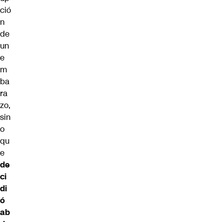
ció
n
de
un
e
m
ba
ra
zo,
sin
o
qu
e
de
ci
di
ó
ab