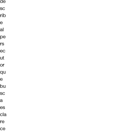
de
sc
rib
e
al
pe
rs
ec
ut
or
qu
e
bu
sc
a
es
cla
re
ce