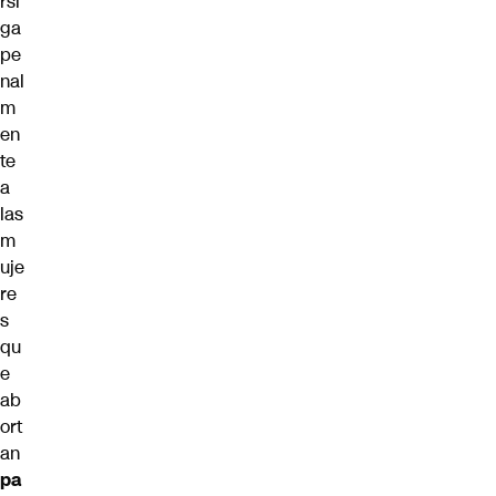
rsi
ga
pe
nal
m
en
te
a
las
m
uje
re
s
qu
e
ab
ort
an
pa