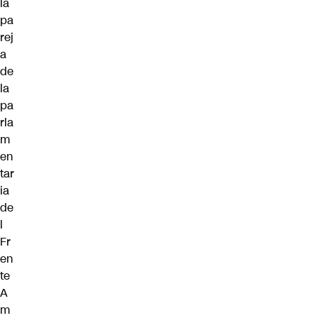
la
pa
rej
a
de
la
pa
rla
m
en
tar
ia
de
l
Fr
en
te
A
m