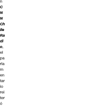
n
C
N
N
Ch
ile
Ra
di
o
,
el
pa
rla
m
en
tar
io
rei
ter
ó