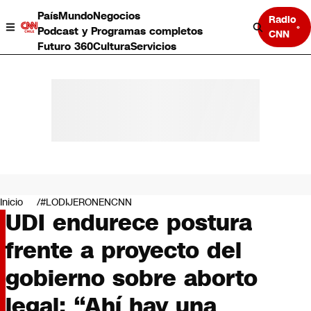
País
Mundo
Negocios
Radio
Podcast y Programas completos
CNN
Futuro 360
Cultura
Servicios
País
Mundo
Negocios
Inicio
#LODIJERONENCNN
UDI endurece postura
Deportes
Programas completos
frente a proyecto del
Cultura
Servicios
gobierno sobre aborto
Bits
CNN Data
legal: “Ahí hay una
CNN tiempo