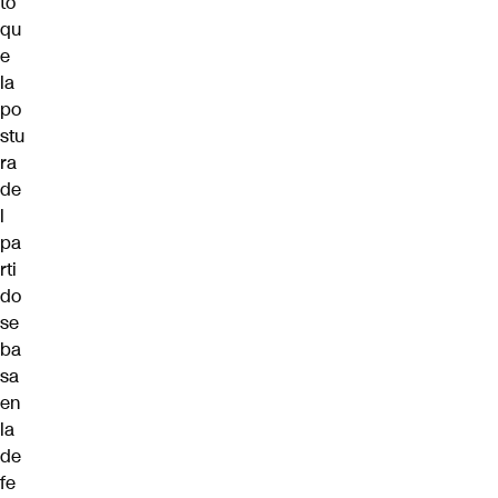
tó
qu
e
la
po
stu
ra
de
l
pa
rti
do
se
ba
sa
en
la
de
fe