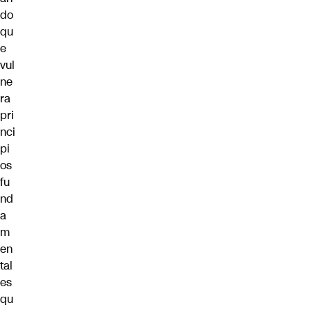
do
qu
e
vul
ne
ra
pri
nci
pi
os
fu
nd
a
m
en
tal
es
qu