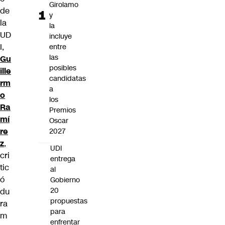
Girolamo
de
y
la
la
UD
incluye
I,
entre
las
Gu
posibles
ille
candidatas
rm
a
o
los
Ra
Premios
mí
Oscar
re
2027
z
,
UDI
cri
entrega
tic
al
ó
Gobierno
20
du
propuestas
ra
para
m
enfrentar