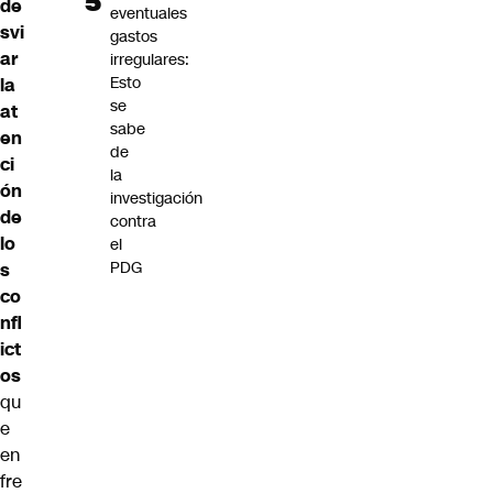
de
eventuales
svi
gastos
ar
irregulares:
Esto
la
se
at
sabe
en
de
ci
la
ón
investigación
de
contra
lo
el
PDG
s
co
nfl
ict
os
qu
e
en
fre