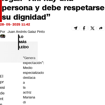
Futuro 360
persona y debe respetarse
Opinión
su dignidad”
28- 05- 2025 11:42
Por
Juan Andrés Galaz Pinto
LO
MÁS
LEÍDO
“Genera
expectación”:
Medio
especializado
El
destaca
pr
a
esi
la
actriz
de
Mariana
nt
di
e