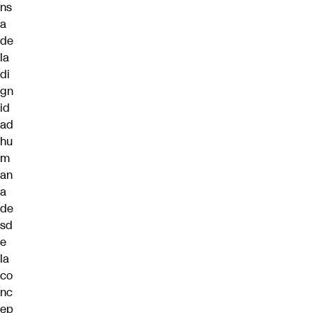
ns
a
de
la
di
gn
id
ad
hu
m
an
a
de
sd
e
la
co
nc
ep