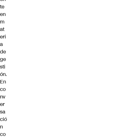
te
en
m
at
eri
a
de
ge
sti
ón.
En
co
nv
er
sa
ció
n
co