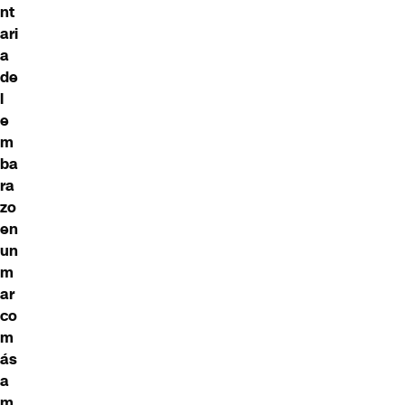
nt
ari
a
de
l
e
m
ba
ra
zo
en
un
m
ar
co
m
ás
a
m