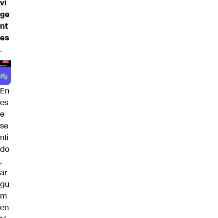
vi
ge
nt
es
.
En
es
e
se
nti
do
,
ar
gu
m
en