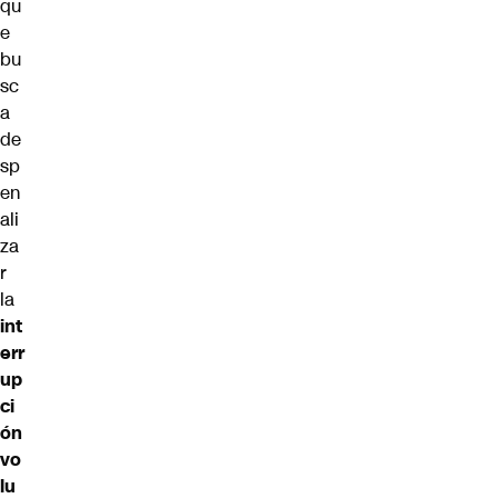
qu
e
bu
sc
a
de
sp
en
ali
za
r
la
int
err
up
ci
ón
vo
lu