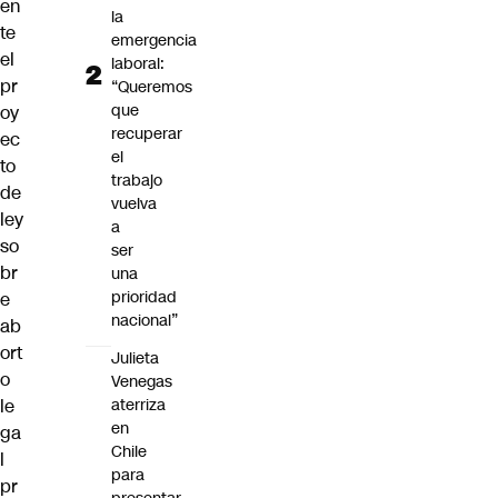
en
la
te
emergencia
el
laboral:
pr
“Queremos
que
oy
recuperar
ec
el
to
trabajo
de
vuelva
ley
a
so
ser
br
una
prioridad
e
nacional”
ab
ort
Julieta
o
Venegas
aterriza
le
en
ga
Chile
l
para
pr