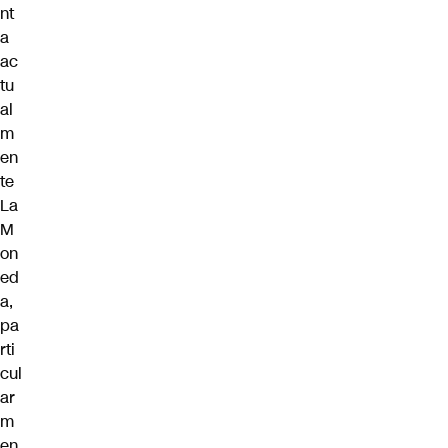
nt
a
ac
tu
al
m
en
te
La
M
on
ed
a,
pa
rti
cul
ar
m
en