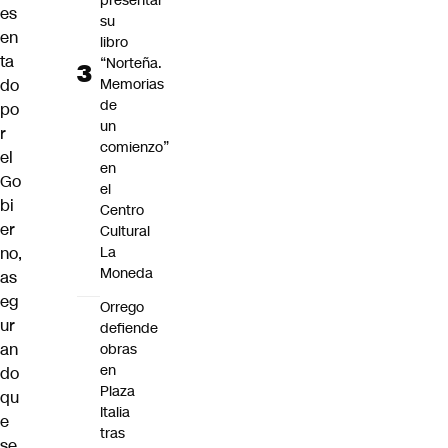
presentar
es
su
en
libro
ta
“Norteña.
Memorias
do
de
po
un
r
comienzo”
el
en
Go
el
bi
Centro
er
Cultural
La
no,
Moneda
as
eg
Orrego
ur
defiende
an
obras
en
do
Plaza
qu
Italia
e
tras
se