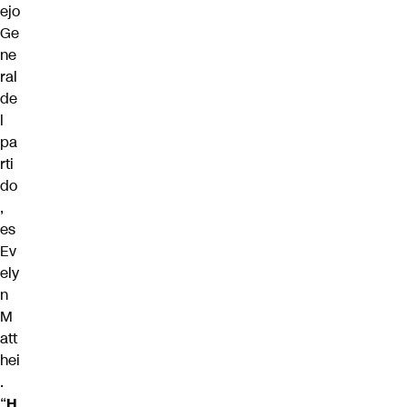
ejo
Ge
ne
ral
de
l
pa
rti
do
,
es
Ev
ely
n
M
att
hei
.
“
H