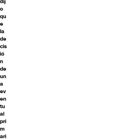
dij
o
qu
e
la
de
cis
ió
n
de
un
a
ev
en
tu
al
pri
m
ari