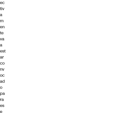
ec
tiv
a
m
en
te
va
a
est
ar
co
nv
oc
ad
o
pa
ra
es
e