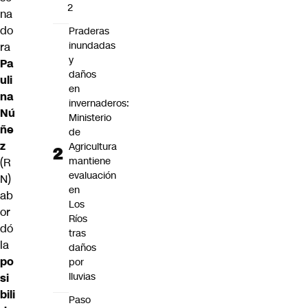
2
na
do
Praderas
inundadas
ra
y
Pa
daños
uli
en
na
invernaderos:
Nú
Ministerio
ñe
de
z
Agricultura
mantiene
(R
evaluación
N)
en
ab
Los
or
Ríos
dó
tras
la
daños
po
por
lluvias
si
bili
Paso