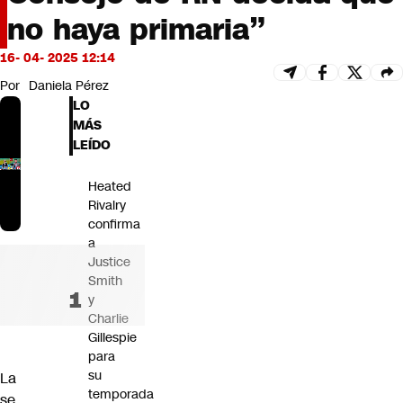
Futuro 360
no haya primaria”
Opinión
16- 04- 2025 12:14
Por
Daniela Pérez
LO
MÁS
LEÍDO
Heated
Rivalry
confirma
a
Justice
Smith
y
Charlie
Gillespie
para
su
La
temporada
se