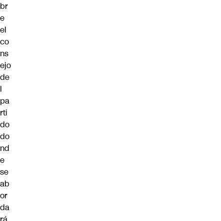
br
e
el
co
ns
ejo
de
l
pa
rti
do
do
nd
e
se
ab
or
da
rá