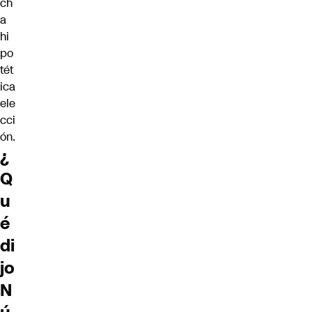
ch
a
hi
po
tét
ica
ele
cci
ón.
¿
Q
u
é
di
jo
N