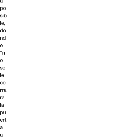
a
po
sib
le,
do
nd
e
“n
o
se
le
ce
rra
ra
la
pu
ert
a
a