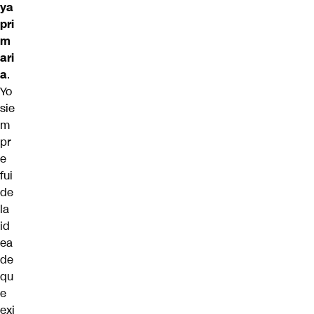
ya
pri
m
ari
a
.
Yo
sie
m
pr
e
fui
de
la
id
ea
de
qu
e
exi