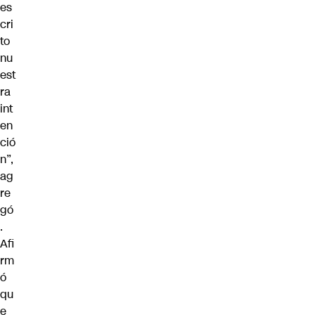
es
cri
to
nu
est
ra
int
en
ció
n”,
ag
re
gó
.
Afi
rm
ó
qu
e