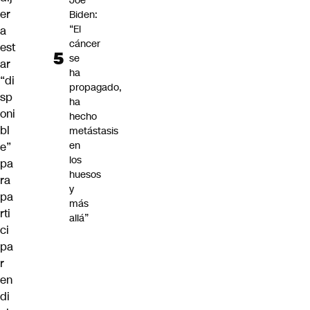
Joe
er
Biden:
“El
a
cáncer
est
se
ar
ha
“di
propagado,
sp
ha
oni
hecho
bl
metástasis
en
e”
los
pa
huesos
ra
y
pa
más
rti
allá”
ci
pa
r
en
di