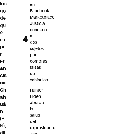
lue
en
go
Facebook
Marketplace:
de
Justicia
qu
condena
e
a
su
dos
pa
sujetos
r,
por
Fr
compras
falsas
an
de
cis
vehículos
co
Ch
Hunter
Biden
ah
aborda
uá
la
n
salud
(R
del
N),
expresidente
dij