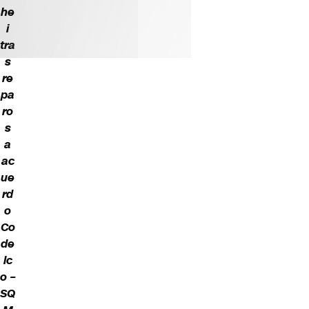
he
i
tra
s
re
pa
ro
s
a
ac
ue
rd
o
Co
de
lc
o –
SQ