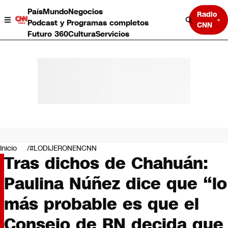
País
Mundo
Negocios
Radio
Podcast y Programas completos
CNN
Futuro 360
Cultura
Servicios
País
Mundo
Negocios
Inicio
#LODIJERONENCNN
Tras dichos de Chahuán:
Deportes
Programas completos
Paulina Núñez dice que “lo
Cultura
Servicios
más probable es que el
Bits
CNN Data
Consejo de RN decida que
CNN tiempo