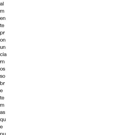
al
m
en
te
pr
on
un
cia
rn
os
so
br
e
te
m
as
qu
e
pu