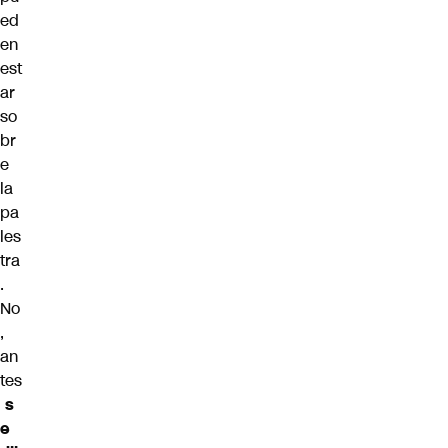
ed
en
est
ar
so
br
e
la
pa
les
tra
.
No
,
an
tes
s
e