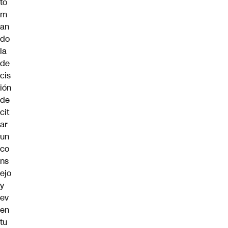
to
m
an
do
la
de
cis
ión
de
cit
ar
un
co
ns
ejo
y
ev
en
tu