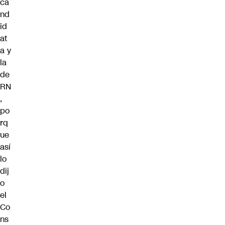
ca
nd
id
at
a y
la
de
RN
,
po
rq
ue
así
lo
dij
o
el
Co
ns