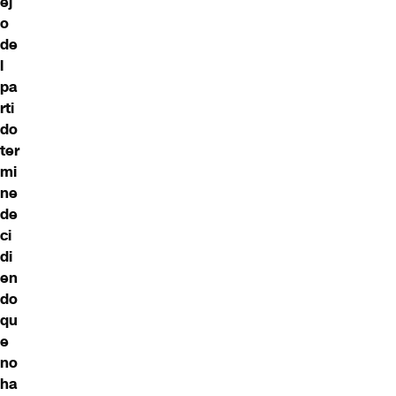
ej
o
de
l
pa
rti
do
ter
mi
ne
de
ci
di
en
do
qu
e
no
ha