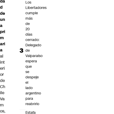
da
Los
d
Libertadores
de
cumple
más
un
de
a
20
pri
días
m
cerrado:
ari
Delegado
a
de
al
Valparaíso
espera
int
que
eri
se
or
despeje
de
el
Ch
lado
ile
argentino
Va
para
reabrirlo
m
os,
Estafa