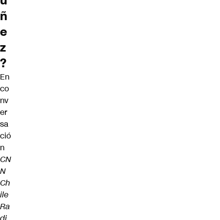
ú
ñ
e
z
?
En
co
nv
er
sa
ció
n
CN
N
Ch
ile
Ra
di