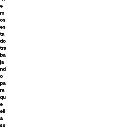
e
m
os
es
ta
do
tra
ba
ja
nd
o
pa
ra
qu
e
ell
a
se