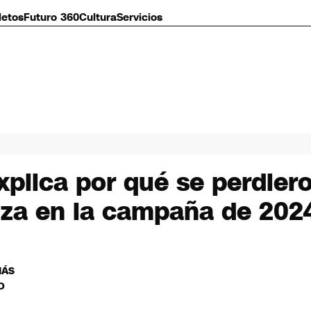
letos
Futuro 360
Cultura
Servicios
xplica por qué se perdiero
enza en la campaña de 202
MÁS
O