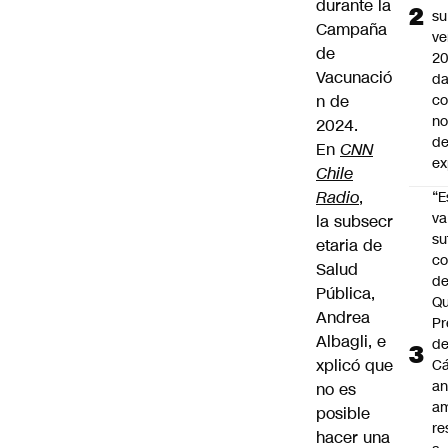
durante la
su
Campaña
ve
de
20
Vacunació
da
n de
co
n
2024.
de
En
CNN
ex
Chile
Radio
,
“E
va
la subsecr
su
etaria de
co
Salud
d
Pública,
Qu
Andrea
Pr
Albagli, e
de
xplicó que
C
an
no es
am
posible
re
hacer una