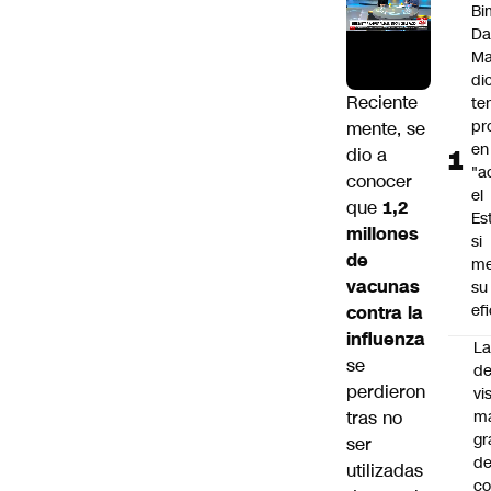
Bi
Da
M
di
Reciente
te
pr
mente, se
en
dio a
"a
conocer
el
que
1,2
Es
millones
si
de
me
vacunas
su
ef
contra la
influenza
La
se
de
perdieron
vi
tras no
m
gr
ser
de
utilizadas
co