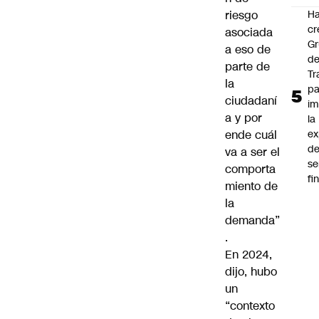
riesgo
Ha
cr
asociada
G
a eso de
d
parte de
Tr
la
pa
ciudadaní
im
a y por
la
ende cuál
ex
d
va a ser el
se
comporta
fi
miento de
la
demanda”
.
En 2024,
dijo, hubo
un
“contexto