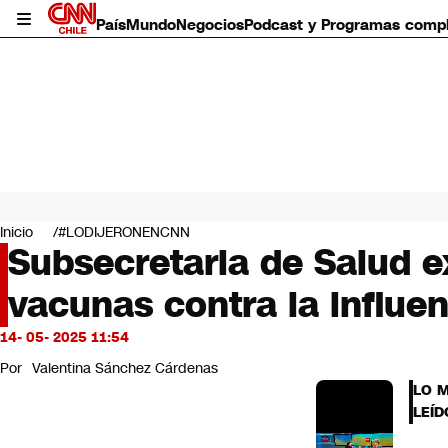
País
Mundo
Negocios
Podcast y Programas comp
País
Mundo
Inicio
#LODIJERONENCNN
Negocios
Subsecretaria de Salud e
Deportes
vacunas contra la influ
Programas completos
Cultura
Servicios
14- 05- 2025 11:54
Bits
Por
Valentina Sánchez Cárdenas
CNN Data
LO 
CNN tiempo
LEÍD
Futuro 360
Opinión