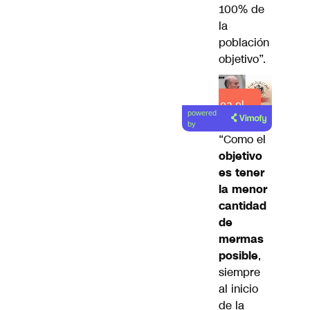
100% de
la
población
objetivo”.
Lea el
powered
artículo
by
“Como el
objetivo
es tener
la menor
cantidad
de
mermas
posible
,
siempre
al inicio
de la