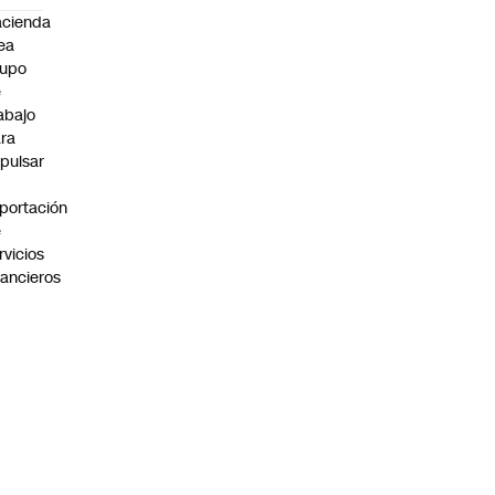
cienda
ea
rupo
e
abajo
ra
pulsar
portación
e
rvicios
nancieros