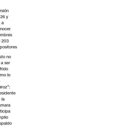
rsión
26 y
 a
nocer
ombres
 203
positores
sto no
 a ser
frido
mo lo
e
iroz”:
esidente
 la
ámara
ticipa
plio
spaldo