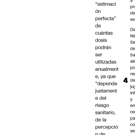
a
“estimaci
pr
ón
d
perfecta”
se
de
Dí
cuántas
Ni
dosis
Se
podrán
d
ser
Sa
al
utilizadas
po
anualment
ri
e, ya que
d
“depende
ju
justament
in
e del
y
riesgo
en
r
sanitario,
pa
de la
c
percepció
se
n de