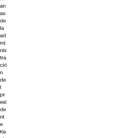
an
as
de
la
ad
mi
nis
tra
ció
n
de
l
pr
esi
de
nt
e
Ka