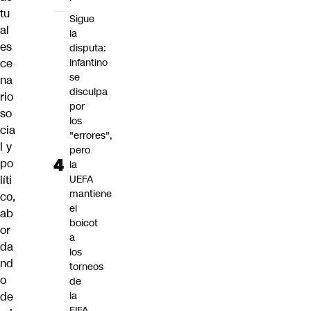
tu
Sigue
al
la
es
disputa:
ce
Infantino
se
na
disculpa
rio
por
so
los
cia
"errores",
l y
pero
po
la
líti
UEFA
mantiene
co,
el
ab
boicot
or
a
da
los
nd
torneos
o
de
de
la
FIFA