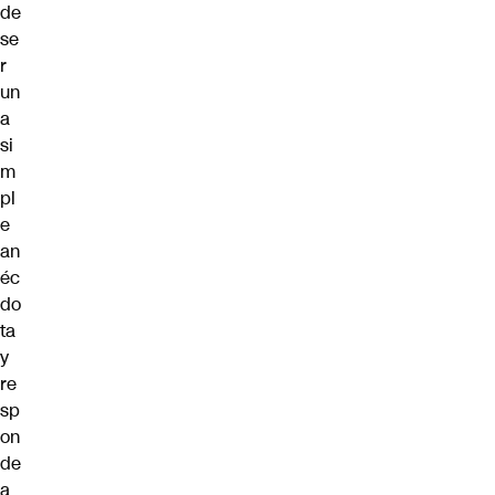
de
se
r
un
a
si
m
pl
e
an
éc
do
ta
y
re
sp
on
de
a