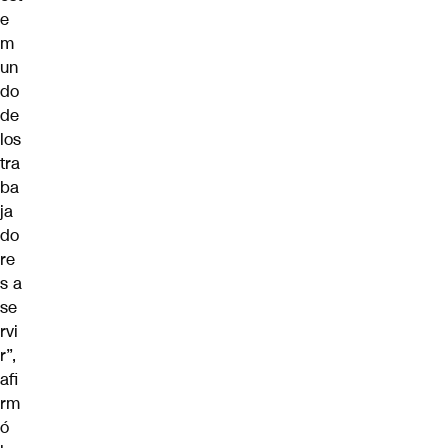
e
m
un
do
de
los
tra
ba
ja
do
re
s a
se
rvi
r”,
afi
rm
ó