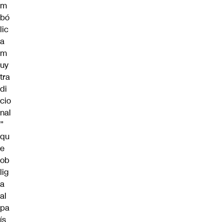
m
bó
lic
a
m
uy
tra
di
cio
nal
”
qu
e
ob
lig
a
al
pa
ís