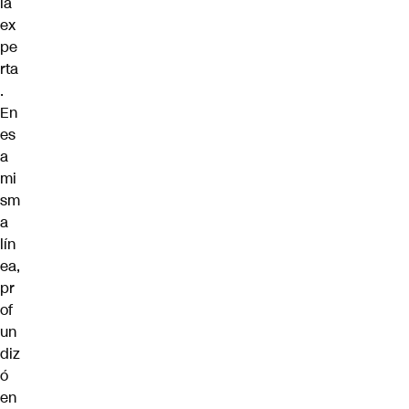
la
ex
pe
rta
.
En
es
a
mi
sm
a
lín
ea,
pr
of
un
diz
ó
en