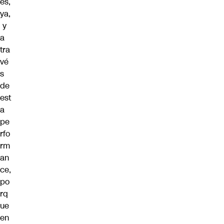
es,
ya,
y
a
tra
vé
s
de
est
a
pe
rfo
rm
an
ce,
po
rq
ue
en