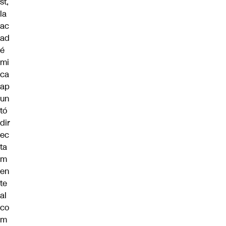
st,
la
ac
ad
é
mi
ca
ap
un
tó
dir
ec
ta
m
en
te
al
co
m