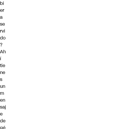
bi
er
a
se
rvi
do
?
Ah
í
tie
ne
s
un
m
en
saj
e
de
gé