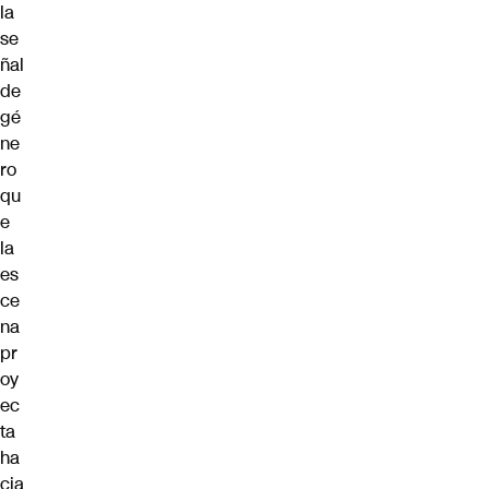
la
se
ñal
de
gé
ne
ro
qu
e
la
es
ce
na
pr
oy
ec
ta
ha
cia