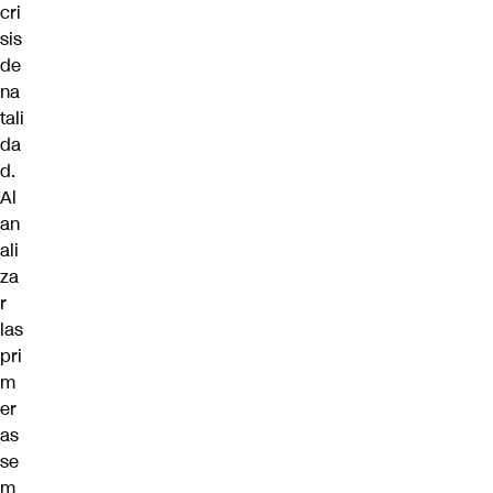
cri
sis
de
na
tali
da
d
.
Al
an
ali
za
r
las
pri
m
er
as
se
m