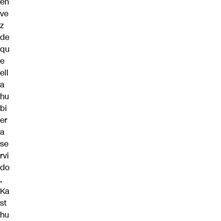
en
ve
z
de
qu
e
ell
a
hu
bi
er
a
se
rvi
do
,
Ka
st
hu