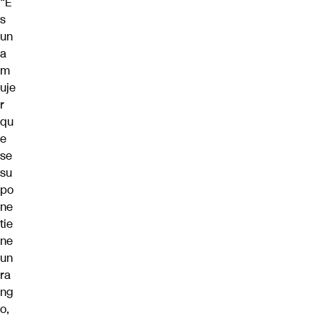
“E
s
un
a
m
uje
r
qu
e
se
su
po
ne
tie
ne
un
ra
ng
o,