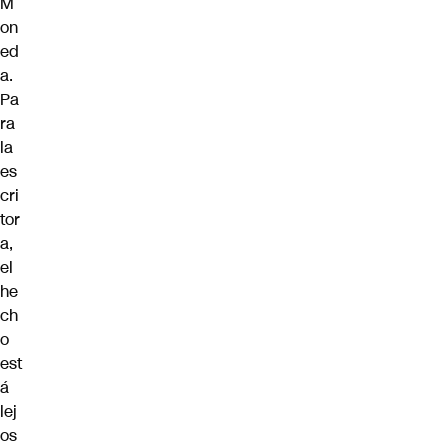
M
on
ed
a
.
Pa
ra
la
es
cri
tor
a,
el
he
ch
o
est
á
lej
os