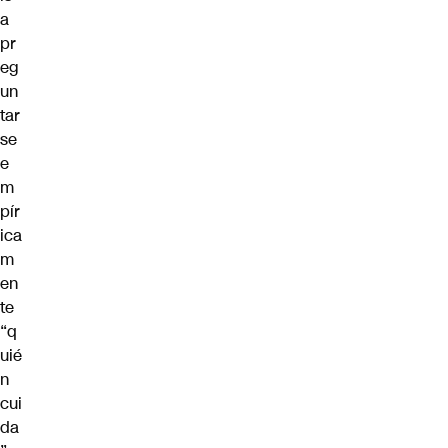
a
pr
eg
un
tar
se
e
m
pír
ica
m
en
te
“q
uié
n
cui
da