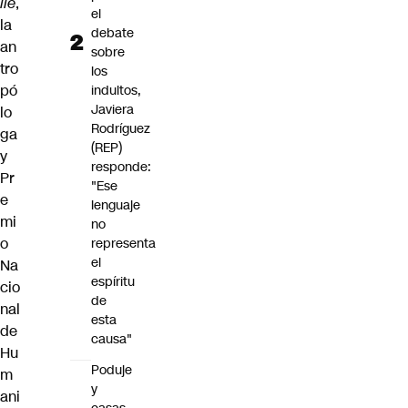
ile
,
el
la
debate
an
sobre
tro
los
pó
indultos,
Javiera
lo
Rodríguez
ga
(REP)
y
responde:
Pr
"Ese
e
lenguaje
mi
no
o
representa
el
Na
espíritu
cio
de
nal
esta
de
causa"
Hu
Poduje
m
y
ani