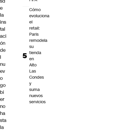
sd
e
Cómo
la
evoluciona
ins
el
retail:
tal
Paris
aci
remodela
ón
su
de
tienda
l
en
nu
Alto
ev
Las
Condes
o
y
go
suma
bi
nuevos
er
servicios
no
ha
sta
la