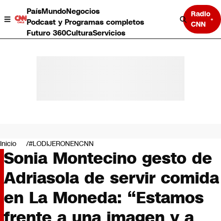
País
Mundo
Negocios
Radio
Podcast y Programas completos
CNN
Futuro 360
Cultura
Servicios
País
Mundo
Negocios
Inicio
#LODIJERONENCNN
Sonia Montecino gesto de
Deportes
Programas completos
Adriasola de servir comida
Cultura
Servicios
en La Moneda: “Estamos
Bits
CNN Data
frente a una imagen y a
CNN tiempo