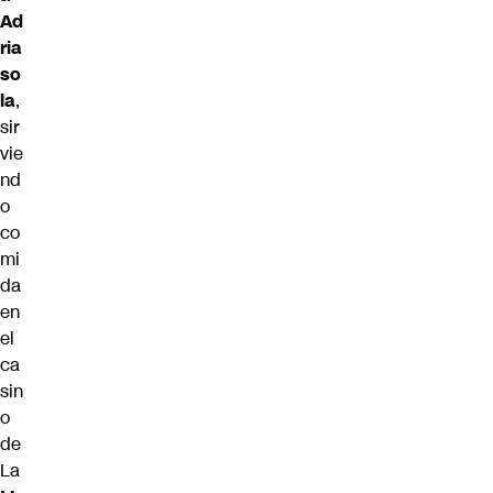
Ad
ria
so
la
,
sir
vie
nd
o
co
mi
da
en
el
ca
sin
o
de
La