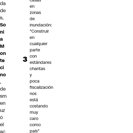
casas
da
en
de
zonas
s,
de
So
inundación:
"Construir
ni
en
a
cualquier
M
parte
on
con
te
estándares
ci
chantas
no
y
poca
,
fiscalización
de
nos
sm
está
en
costando
uz
muy
ó
caro
el
como
país"
ac