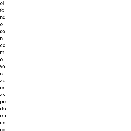
el
fo
nd
o
so
n
co
m
o
ve
rd
ad
er
as
pe
rfo
rm
an
ce,