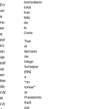
domiciliario
En
total
un
tras
a
fallo
nu
de
ev
la
Corte
a
ed
Tras
ici
el
ón
llamado
de
de
Diego
Infl
Schalper
uy
(RN)
en
a
tes
"no
de
torear"
CN
al
Presidente
N
Kast
Ch
por