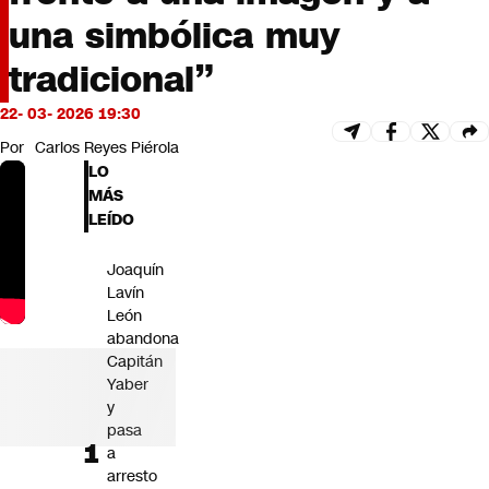
Futuro 360
una simbólica muy
Opinión
tradicional”
22- 03- 2026 19:30
Por
Carlos Reyes Piérola
LO
MÁS
LEÍDO
Joaquín
Lavín
León
abandona
Capitán
Yaber
y
pasa
a
arresto