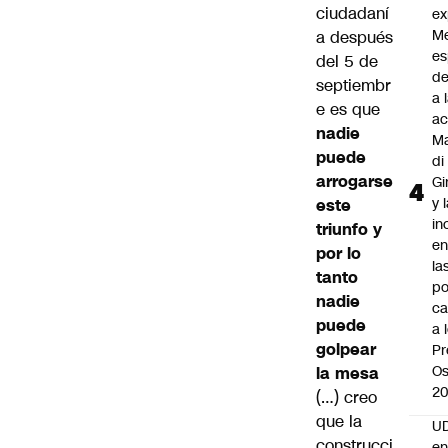
ciudadaní
ex
M
a después
es
del 5 de
de
septiembr
a 
e es que
ac
nadie
Ma
puede
di
arrogarse
Gi
y 
este
in
triunfo y
en
por lo
la
tanto
po
nadie
ca
puede
a 
golpear
Pr
Os
la mesa
2
(…) creo
que la
UD
construcci
en