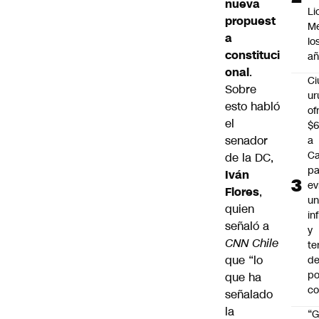
nueva
Li
propuest
Me
a
lo
constituci
añ
onal
.
C
Sobre
ur
esto habló
of
el
$6
senador
a
Ca
de la DC,
pa
Iván
ev
Flores
,
u
quien
in
señaló a
y
CNN Chile
te
que “lo
de
po
que ha
c
señalado
la
“G