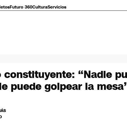
letos
Futuro 360
Cultura
Servicios
 constituyente: “Nadie p
die puede golpear la mesa
MÁS
O