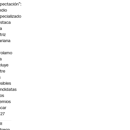
pectación”:
edio
pecializado
staca
la
triz
riana
rolamo
la
cluye
tre
s
sibles
ndidatas
los
emios
car
027
I
trega