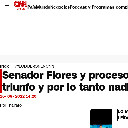
País
Mundo
Negocios
Podcast y Programas comp
País
Mundo
Inicio
#LODIJERONENCNN
Negocios
Senador Flores y proceso
Deportes
triunfo y por lo tanto na
Programas completos
Cultura
Servicios
16- 09- 2022 14:20
Bits
Por
halfaro
CNN Data
LO 
CNN tiempo
LEÍD
Futuro 360
Opinión