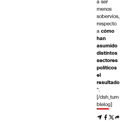
a ser
menos
sobervios,
respecto
a
cómo
han
asumido
distintos
sectores
políticos
el
resultado
“.
[/dsh_tum
blelog]