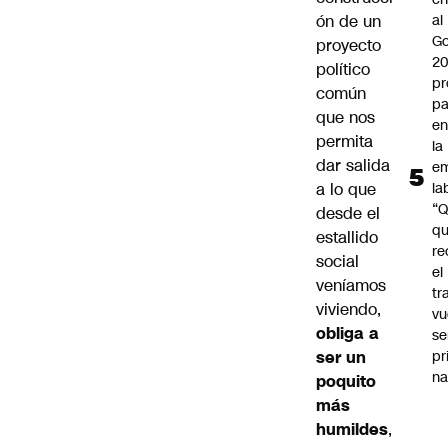
ón de un
al
Go
proyecto
2
político
pr
común
pa
que nos
en
permita
la
dar salida
em
a lo que
la
“
desde el
q
estallido
re
social
el
veníamos
tr
viviendo,
vu
obliga a
se
ser un
pr
na
poquito
más
humildes
,