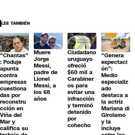
LEE TAMBIÉN
Muere
Ciudadano
“Genera
“Chantas”
Jorge
uruguayo
expectaci
: Poduje
Messi,
ofreció
ón”:
apunta
padre de
$60 mil a
Medio
contra
Lionel
Carabiner
especializ
empresas
Messi, a
os para
ado
cuestiona
los 68
evitar una
destaca a
das por
años
infracción
la actriz
reconstru
y terminó
Mariana di
cción en
detenido
Girolamo
Viña del
por
y la
Mar y
cohecho
incluye
califica su
entre las