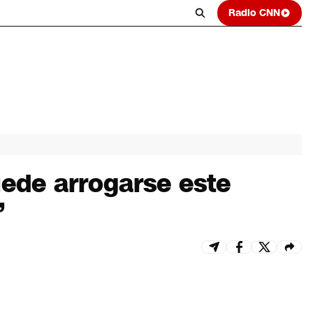
Radio CNN
uede arrogarse este
”