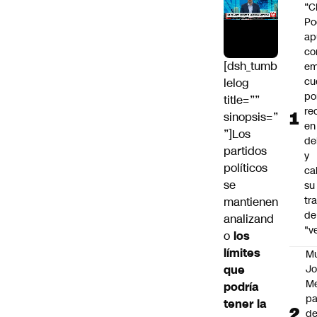
“C
Po
ap
co
[dsh_tumb
em
cu
lelog
po
title=””
re
sinopsis=”
en
”]Los
de
partidos
y
políticos
cal
se
su
tr
mantienen
de
analizand
"v
o
los
límites
M
que
Jo
Me
podría
p
tener la
d