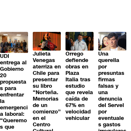
Julieta
Orrego
Una
UDI
Venegas
defiende
querella
entrega al
aterriza en
obras en
por
Gobierno
Chile para
Plaza
presuntas
20
presentar
Italia tras
firmas
propuesta
su libro
estudio
falsas y
s para
“Norteña.
que revela
una
enfrentar
Memorias
caída de
denuncia
la
de un
67% en
del Servel
emergenci
comienzo”
velocidad
por
a laboral:
en el
vehicular
eventuale
“Queremo
Centro
s gastos
s que