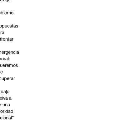
bierno
0
opuestas
ra
frentar
ergencia
boral:
Queremos
ue
cuperar
abajo
elva a
r una
ioridad
cional”