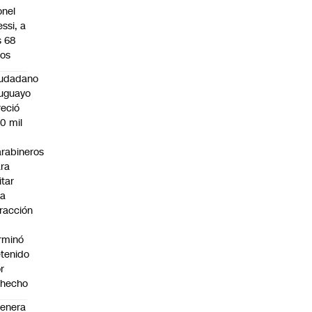
onel
ssi, a
s 68
os
iudadano
uguayo
reció
0 mil
rabineros
ra
itar
na
fracción
rminó
tenido
r
ohecho
enera