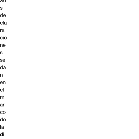
Su
s
de
cla
ra
cio
ne
s
se
da
n
en
el
m
ar
co
de
la
di