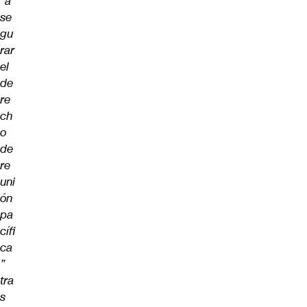
“a
se
gu
rar
el
de
re
ch
o
de
re
uni
ón
pa
cífi
ca
”
tra
s