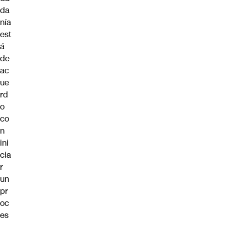
da
nía
est
á
de
ac
ue
rd
o
co
n
ini
cia
r
un
pr
oc
es