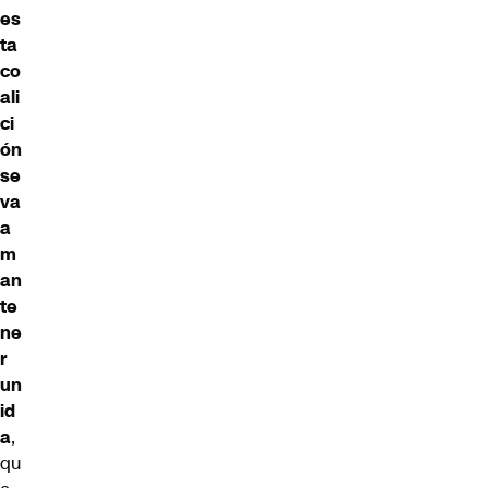
es
ta
co
ali
ci
ón
se
va
a
m
an
te
ne
r
un
id
a
,
qu