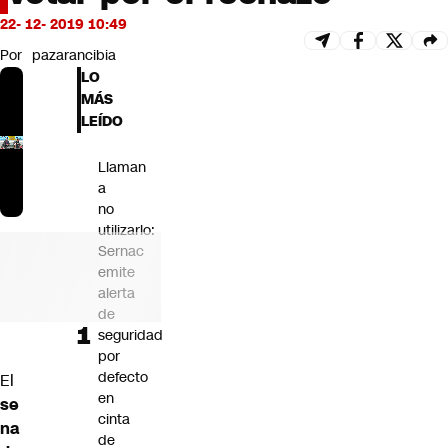
Futuro 360
22- 12- 2019 10:49
Opinión
Por
pazarancibia
LO
MÁS
LEÍDO
Llaman
a
no
utilizarlo:
Sernac
emite
alerta
de
seguridad
por
defecto
El
en
se
cinta
na
de