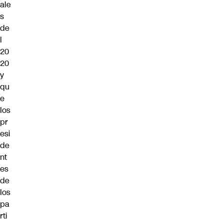
ale
s
de
l
20
20
y
qu
e
los
pr
esi
de
nt
es
de
los
pa
rti