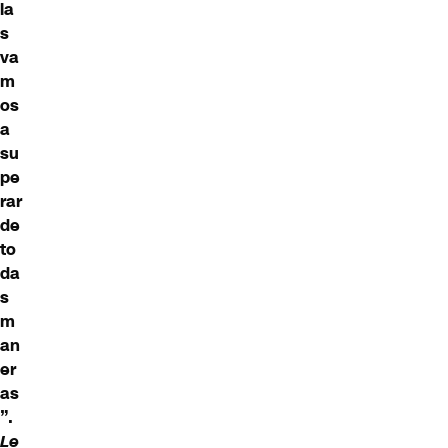
la
s
va
m
os
a
su
pe
rar
de
to
da
s
m
an
er
as
”.
Le