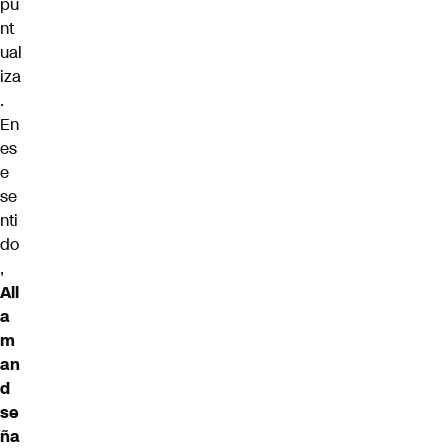
pu
nt
ual
iza
.
En
es
e
se
nti
do
,
All
a
m
an
d
se
ña