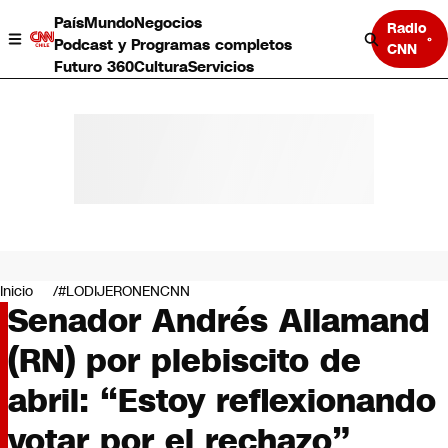
País
Mundo
Negocios
Radio
Podcast y Programas completos
CNN
Futuro 360
Cultura
Servicios
País
Mundo
Negocios
Inicio
#LODIJERONENCNN
Senador Andrés Allamand
Deportes
Programas completos
(RN) por plebiscito de
Cultura
Servicios
abril: “Estoy reflexionando
Bits
CNN Data
votar por el rechazo”
CNN tiempo