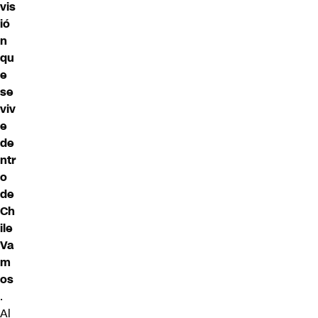
vis
ió
n
qu
e
se
viv
e
de
ntr
o
de
Ch
ile
Va
m
os
.
Al