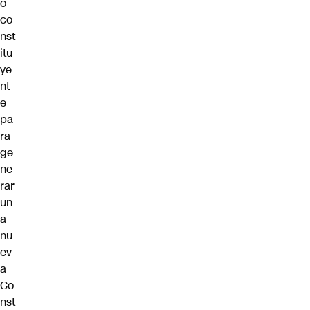
o
co
nst
itu
ye
nt
e
pa
ra
ge
ne
rar
un
a
nu
ev
a
Co
nst