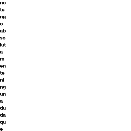
no
te
ng
o
ab
so
lut
a
m
en
te
ni
ng
un
a
du
da
qu
e