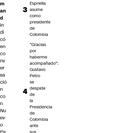
m
Espriella
asume
an
como
d
presidente
in
de
di
Colombia
có
"Gracias
en
por
co
haberme
nv
acompañado":
er
Gustavo
sa
Petro
ció
se
despide
n
de
co
la
n
Presidencia
Nu
de
ev
Colombia
o
ante
Pa
sus