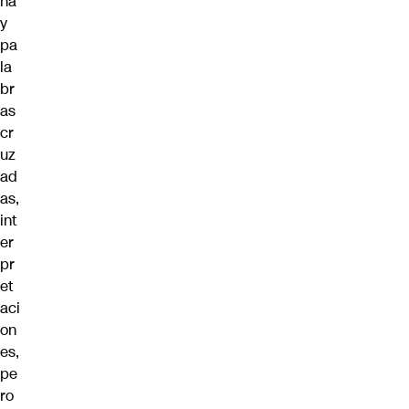
ha
y
pa
la
br
as
cr
uz
ad
as,
int
er
pr
et
aci
on
es,
pe
ro