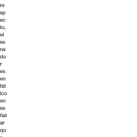
re
sp
ec
to,
el
se
na
do
r
es
en
fát
ico
en
se
ñal
ar
qu