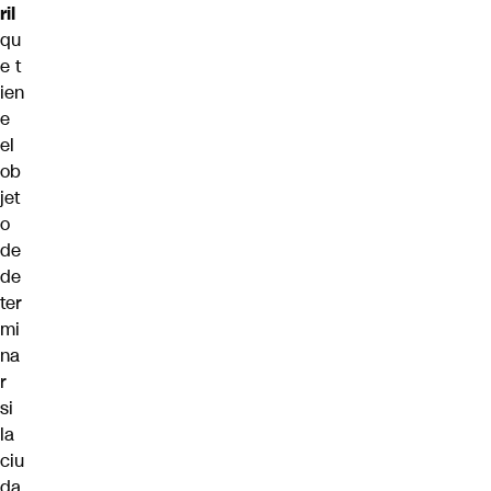
ril
qu
e t
ien
e
el
ob
jet
o
de
de
ter
mi
na
r
si
la
ciu
da