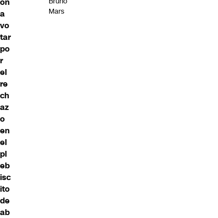
Bruno
on
Mars
a
vo
tar
po
r
el
re
ch
az
o
en
el
pl
eb
isc
ito
de
ab