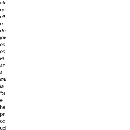
atr
op
ell
o
de
jov
en
en
Pl
az
a
Ital
ia
“S
e
ha
pr
od
uci