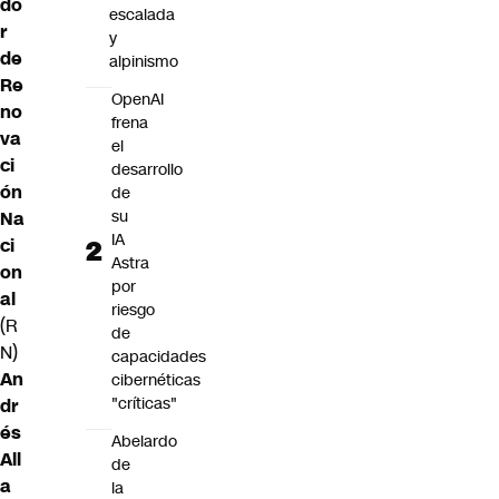
do
escalada
r
y
de
alpinismo
Re
OpenAI
no
frena
va
el
ci
desarrollo
ón
de
su
Na
IA
ci
Astra
on
por
al
riesgo
(R
de
N)
capacidades
An
cibernéticas
"críticas"
dr
és
Abelardo
All
de
a
la