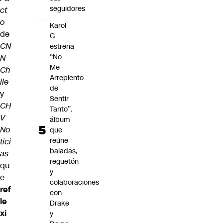
seguidores
ct
o
Karol
de
G
CN
estrena
“No
N
Me
Ch
Arrepiento
ile
de
y
Sentir
CH
Tanto”,
V
álbum
No
que
reúne
tici
baladas,
as
reguetón
qu
y
e
colaboraciones
ref
con
le
Drake
xi
y