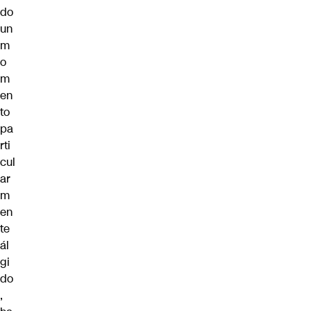
do
un
m
o
m
en
to
pa
rti
cul
ar
m
en
te
ál
gi
do
,