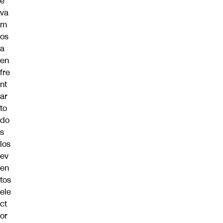
e
va
m
os
a
en
fre
nt
ar
to
do
s
los
ev
en
tos
ele
ct
or