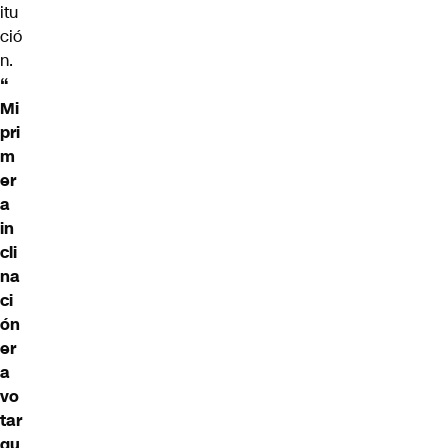
itu
ció
n.
“
Mi
pri
m
er
a
in
cli
na
ci
ón
er
a
vo
tar
qu