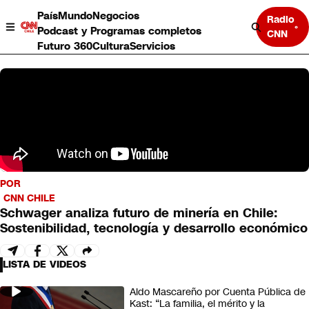
País
Mundo
Negocios
Radio
Podcast y Programas completos
CNN
Futuro 360
Cultura
Servicios
País
POR
Mundo
CNN CHILE
Negocios
Schwager analiza futuro de minería en Chile:
Deportes
Sostenibilidad, tecnología y desarrollo económico
Programas completos
Cultura
Servicios
LISTA DE VIDEOS
Bits
CNN Data
Aldo Mascareño por Cuenta Pública de
Kast: “La familia, el mérito y la
CNN tiempo