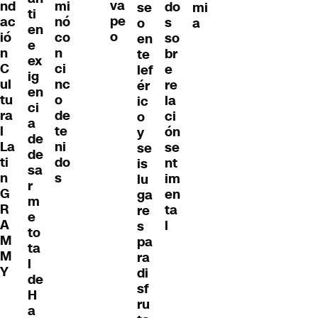
va
nd
mi
do
se
mi
ti
pe
ac
nó
s
o
a
en
o
ió
co
so
en
e
n
n
br
te
ex
C
ci
e
lef
ig
ul
nc
re
ér
en
tu
o
la
ic
ci
ra
de
ci
o
a
l
te
ón
y
de
La
ni
se
se
de
ti
do
nt
is
sa
n
s
im
lu
r
G
en
ga
m
R
ta
re
e
A
l
s
to
M
pa
ta
M
ra
l
Y
di
de
sf
H
ru
a