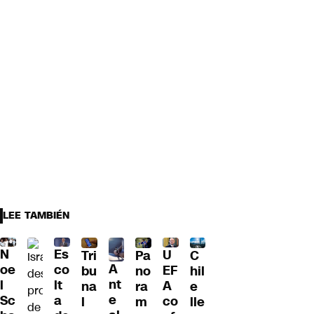
LEE TAMBIÉN
N
Es
U
Tri
Pa
C
A
oe
co
EF
bu
no
hil
nt
l
lt
A
na
ra
e
e
Sc
a
co
l
m
lle