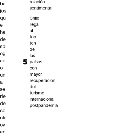
relación
ba
sentimental
jos
qu
Chile
llega
e
al
ha
top
de
ten
spl
de
eg
los
ad
países
o
con
mayor
un
recuperación
a
del
se
turismo
rie
internacional
de
postpandemia
co
ntr
ov
er