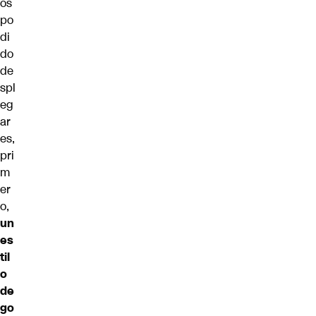
os
po
di
do
de
spl
eg
ar
es,
pri
m
er
o,
un
es
til
o
de
go