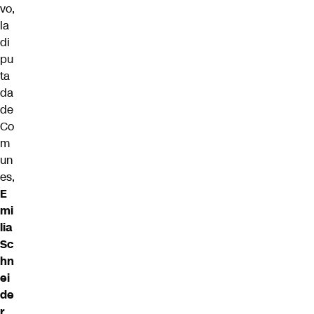
vo,
la
di
pu
ta
da
de
Co
m
un
es,
E
mi
lia
Sc
hn
ei
de
r
,