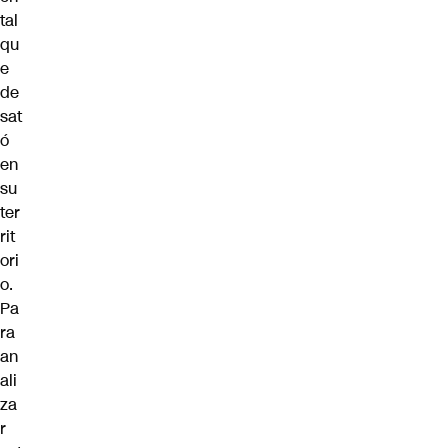
tal
qu
e
de
sat
ó
en
su
ter
rit
ori
o.
Pa
ra
an
ali
za
r