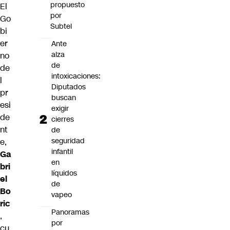
propuesto
El
por
Go
Subtel
bi
er
Ante
alza
no
de
de
intoxicaciones:
l
Diputados
pr
buscan
esi
exigir
de
cierres
nt
de
seguridad
e,
infantil
Ga
en
bri
líquidos
el
de
Bo
vapeo
ric
Panoramas
,
por
cu