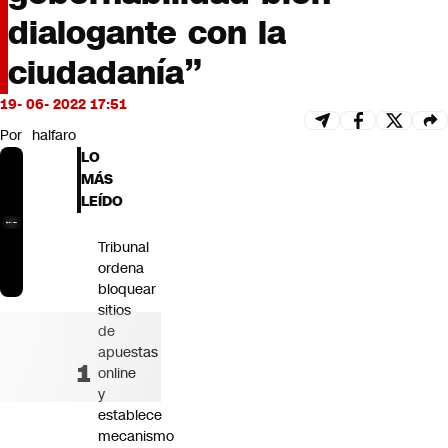
Futuro 360
dialogante con la
Opinión
ciudadanía”
19- 06- 2022 17:51
Por
halfaro
LO
MÁS
LEÍDO
Tribunal
ordena
bloquear
sitios
de
apuestas
online
y
establece
mecanismo