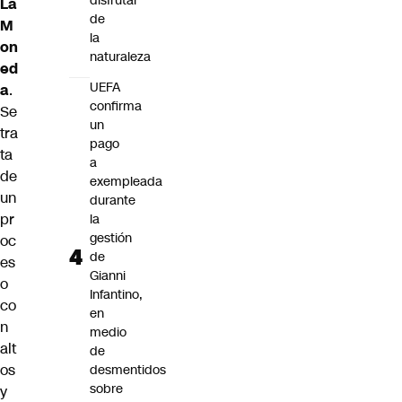
disfrutar
La
de
M
la
on
naturaleza
ed
UEFA
a
.
confirma
Se
un
tra
pago
ta
a
de
exempleada
un
durante
pr
la
gestión
oc
de
es
Gianni
o
Infantino,
co
en
n
medio
alt
de
os
desmentidos
sobre
y