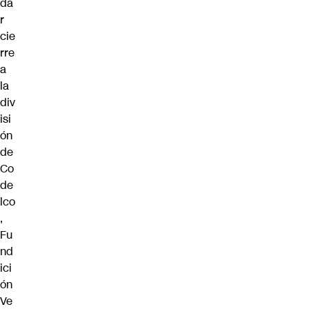
da
r
cie
rre
a
la
div
isi
ón
de
Co
de
lco
,
Fu
nd
ici
ón
Ve