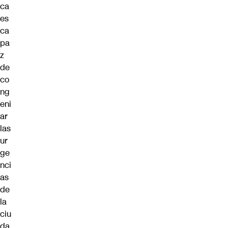
ca
es
ca
pa
z
de
co
ng
eni
ar
las
ur
ge
nci
as
de
la
ciu
da