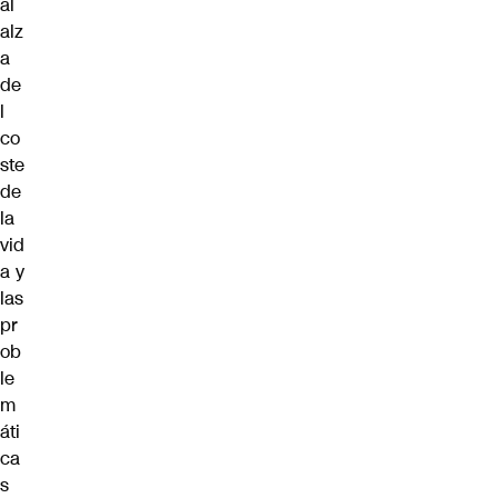
al
alz
a
de
l
co
ste
de
la
vid
a y
las
pr
ob
le
m
áti
ca
s