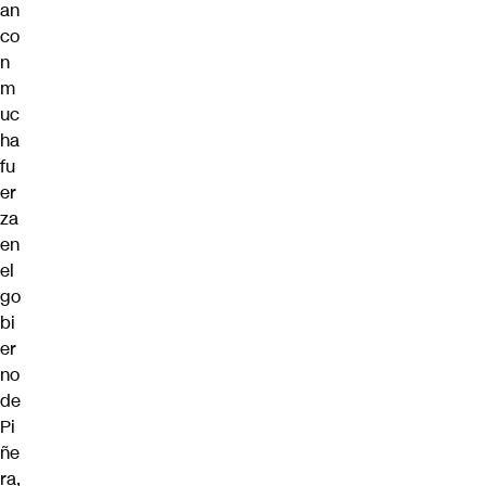
an
co
n
m
uc
ha
fu
er
za
en
el
go
bi
er
no
de
Pi
ñe
ra,