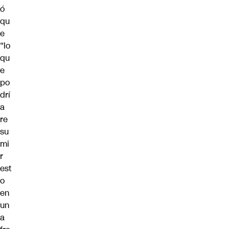
ó
qu
e
“lo
qu
e
po
drí
a
re
su
mi
r
est
o
en
un
a