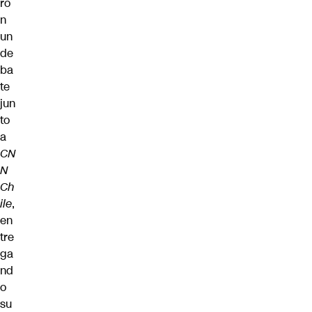
ro
n
un
de
ba
te
jun
to
a
CN
N
Ch
ile
,
en
tre
ga
nd
o
su