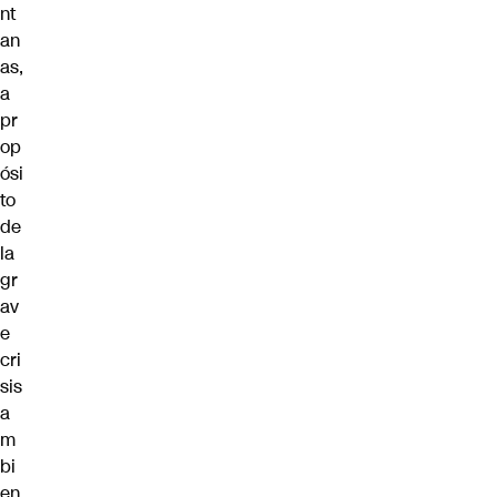
nt
an
as,
a
pr
op
ósi
to
de
la
gr
av
e
cri
sis
a
m
bi
en