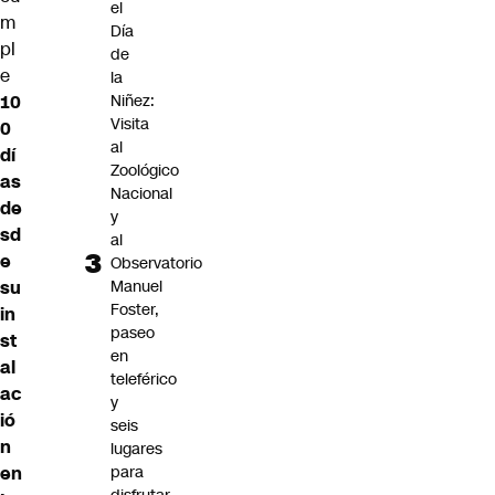
el
m
Día
pl
de
e
la
10
Niñez:
Visita
0
al
dí
Zoológico
as
Nacional
de
y
sd
al
e
Observatorio
su
Manuel
Foster,
in
paseo
st
en
al
teleférico
ac
y
ió
seis
n
lugares
en
para