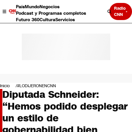
País
Mundo
Negocios
Radio
Podcast y Programas completos
CNN
Futuro 360
Cultura
Servicios
País
Mundo
Negocios
Inicio
#LODIJERONENCNN
Diputada Schneider:
Deportes
Programas completos
“Hemos podido desplegar
Cultura
Servicios
un estilo de
Bits
CNN Data
gobernabilidad bien
CNN tiempo