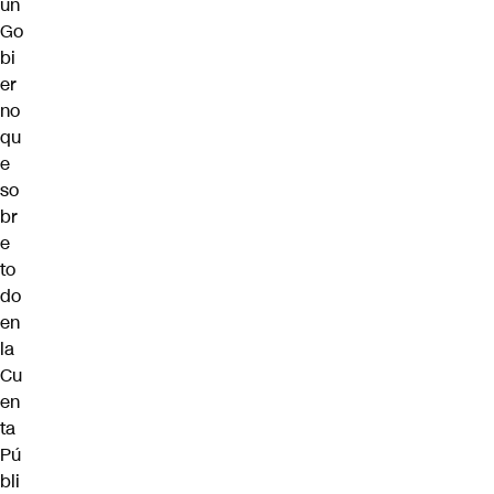
un
Go
bi
er
no
qu
e
so
br
e
to
do
en
la
Cu
en
ta
Pú
bli