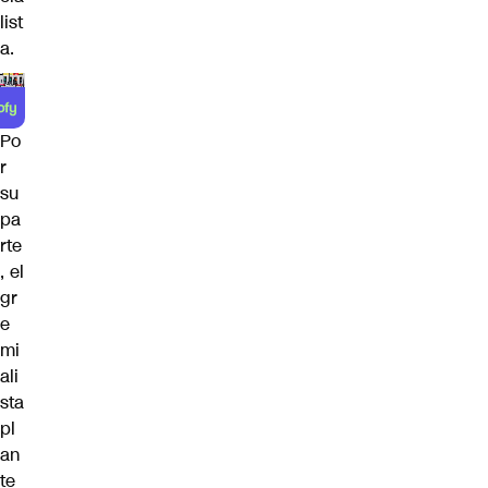
list
a.
Po
r
su
pa
rte
, el
gr
e
mi
ali
sta
pl
an
te