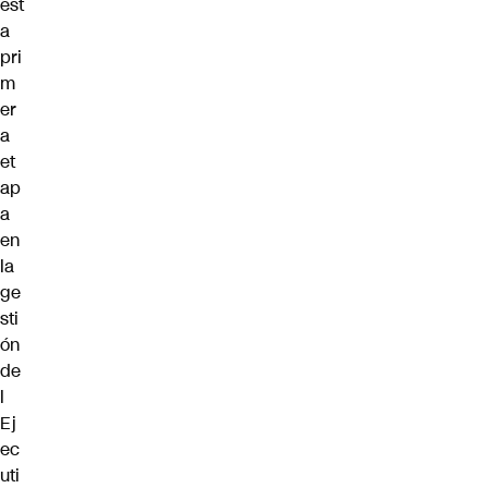
est
a
pri
m
er
a
et
ap
a
en
la
ge
sti
ón
de
l
Ej
ec
uti