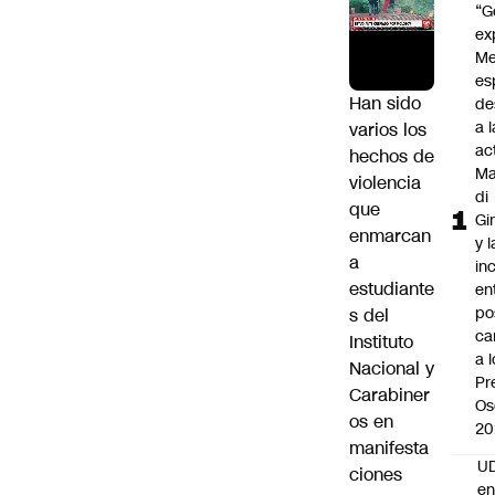
“G
ex
Me
es
Han sido
de
a l
varios los
ac
hechos de
Ma
violencia
di
que
Gi
enmarcan
y l
a
in
estudiante
en
po
s del
ca
Instituto
a 
Nacional y
Pr
Carabiner
Os
os en
20
manifesta
UD
ciones
en