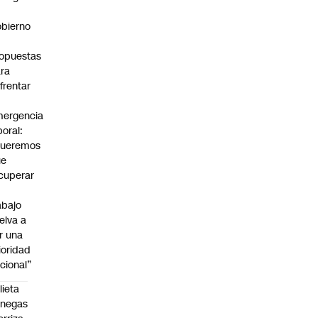
bierno
0
opuestas
ra
frentar
ergencia
boral:
Queremos
ue
cuperar
abajo
elva a
r una
ioridad
cional”
lieta
enegas