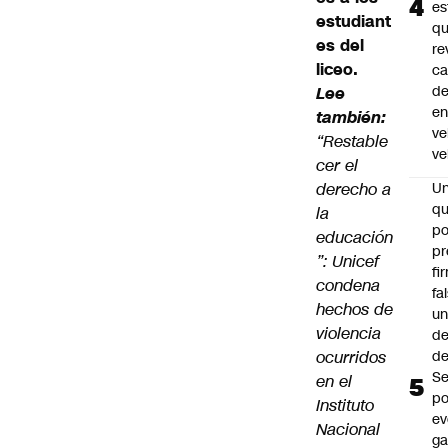
es
estudiant
q
es del
re
liceo.
ca
d
Lee
e
también:
ve
“Restable
ve
cer el
derecho a
U
qu
la
po
educación
pr
”: Unicef
fi
condena
fa
hechos de
u
violencia
de
ocurridos
de
Se
en el
po
Instituto
ev
Nacional
ga