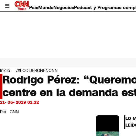
País
Mundo
Negocios
Podcast y Programas comp
País
Mundo
Inicio
#LODIJERONENCNN
Negocios
Rodrigo Pérez: “Queremos
Deportes
centre en la demanda est
Programas completos
Cultura
Servicios
21- 06- 2019 01:32
Bits
Por
CNN
CNN Data
LO 
CNN tiempo
LEÍD
Futuro 360
Opinión