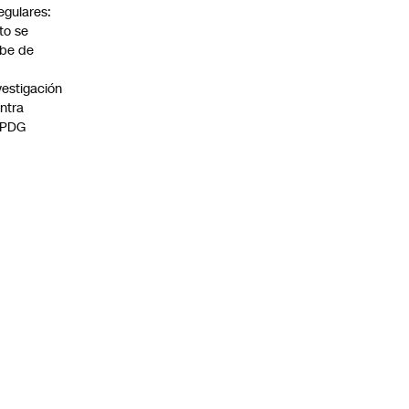
regulares:
to se
be de
vestigación
ntra
 PDG