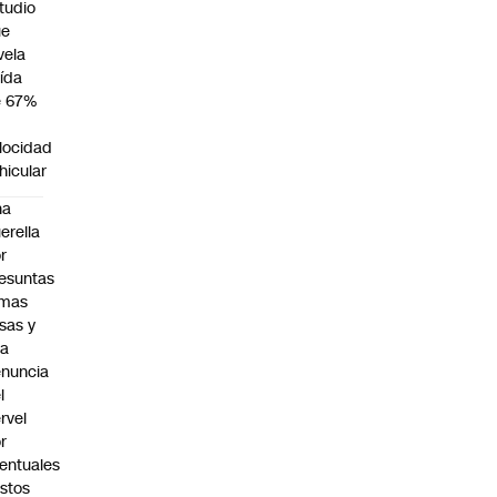
tudio
ue
vela
ída
e 67%
n
locidad
hicular
na
erella
r
esuntas
rmas
lsas y
na
nuncia
l
rvel
r
entuales
stos