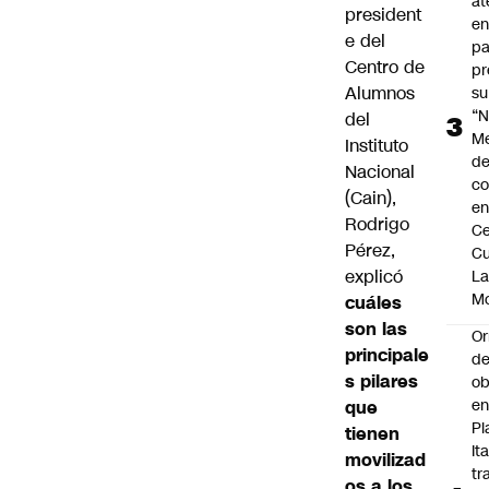
at
president
en
e del
pa
Centro de
pr
Alumnos
su
“N
del
M
Instituto
de
Nacional
co
(Cain),
en
Rodrigo
Ce
Pérez,
Cu
explicó
L
M
cuáles
son las
Or
principale
de
s pilares
ob
e
que
Pl
tienen
Ita
movilizad
tr
os a los