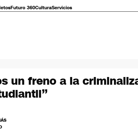
letos
Futuro 360
Cultura
Servicios
 un freno a la criminaliz
udiantil”
MÁS
O