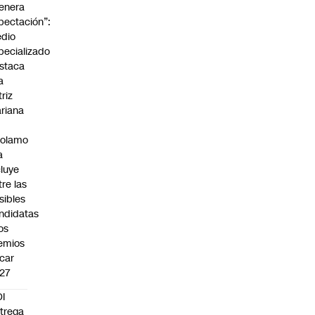
enera
pectación”:
dio
pecializado
staca
a
triz
riana
rolamo
a
cluye
tre las
sibles
ndidatas
los
emios
car
27
I
trega