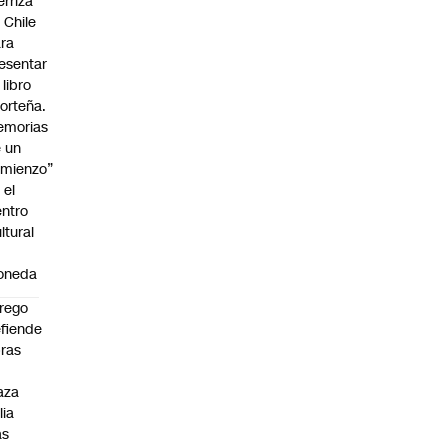
erriza
 Chile
ra
esentar
 libro
orteña.
emorias
 un
mienzo”
 el
ntro
ltural
a
oneda
rego
fiende
ras
n
aza
lia
as