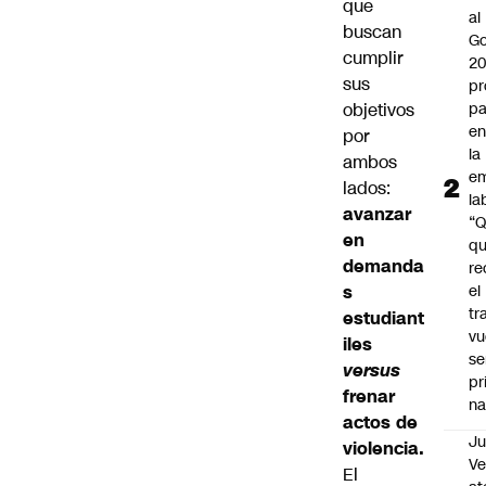
que
al
buscan
Go
cumplir
2
sus
pr
objetivos
pa
en
por
la
ambos
em
lados:
la
avanzar
“
en
q
demanda
re
s
el
tr
estudiant
vu
iles
se
versus
pr
frenar
na
actos de
Ju
violencia.
V
El