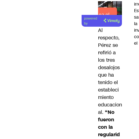
ir
Es
Lea el
sa
powered
artículo
la
by
Al
in
co
respecto,
el
Pérez se
refirió a
los tres
desalojos
que ha
tenido el
estableci
miento
educacion
al.
“No
fueron
con la
regularid