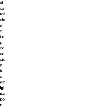
al
ca
toli
cis
m
o.
La
pr
od
uc
ció
n
fu
e
dir
igi
da
po
r