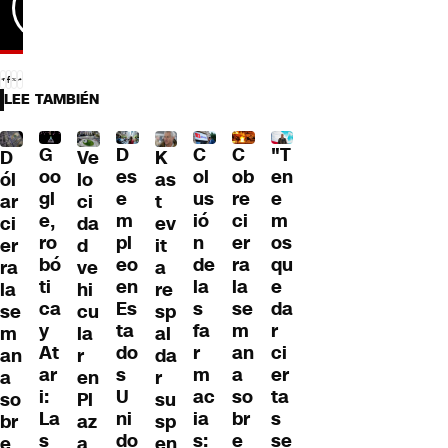
LEE TAMBIÉN
C
G
C
"T
D
D
Ve
K
ol
oo
ob
en
es
ól
lo
as
us
gl
re
e
e
ar
ci
t
ió
e,
ci
m
m
ci
da
ev
n
ro
er
os
pl
er
d
it
de
bó
ra
qu
eo
ra
ve
a
la
ti
la
e
en
la
hi
re
s
ca
se
da
Es
se
cu
sp
fa
y
m
r
ta
m
la
al
r
At
an
ci
do
an
r
da
m
ar
a
er
s
a
en
r
ac
i:
so
ta
U
so
Pl
su
ia
La
br
s
ni
br
az
sp
s:
s
e
se
do
e
a
en