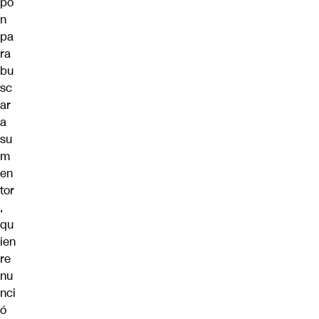
pó
n
pa
ra
bu
sc
ar
a
su
m
en
tor
,
qu
ien
re
nu
nci
ó