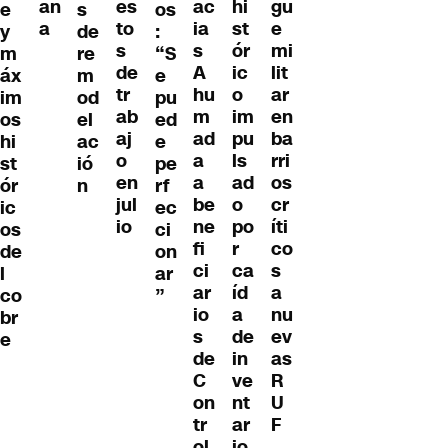
ac
an
hi
gu
es
e
s
os
ia
a
st
e
to
y
de
:
s
ór
mi
s
m
re
“S
A
ic
lit
de
áx
m
e
hu
o
ar
tr
im
od
pu
m
im
en
ab
os
el
ed
ad
pu
ba
aj
hi
ac
e
a
ls
rri
o
st
ió
pe
a
ad
os
en
ór
n
rf
be
o
cr
jul
ic
ec
ne
po
íti
io
os
ci
fi
r
co
de
on
ci
ca
s
l
ar
ar
íd
a
co
”
io
a
nu
br
s
de
ev
e
de
in
as
C
ve
R
on
nt
U
tr
ar
F
ol
io