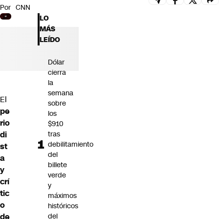
Por
CNN
Futuro 360
LO
Opinión
MÁS
LEÍDO
Dólar
cierra
la
semana
El
sobre
pe
los
rio
$910
di
tras
debilitamiento
st
del
a
billete
y
verde
crí
y
tic
máximos
o
históricos
de
del