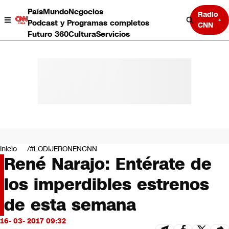
País
Mundo
Negocios
Radio
Podcast y Programas completos
CNN
Futuro 360
Cultura
Servicios
País
Mundo
Negocios
Inicio
#LODIJERONENCNN
René Narajo: Entérate de
Deportes
Programas completos
los imperdibles estrenos
Cultura
Servicios
de esta semana
Bits
CNN Data
16- 03- 2017 09:32
CNN tiempo