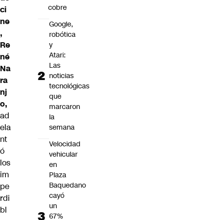
cobre
ci
ne
Google,
,
robótica
Re
y
Atari:
né
Las
Na
noticias
ra
tecnológicas
nj
que
o,
marcaron
ad
la
ela
semana
nt
Velocidad
ó
vehicular
los
en
im
Plaza
Baquedano
pe
cayó
rdi
un
bl
67%