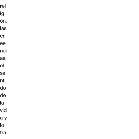
rel
igi
ón,
las
cr
ee
nci
as,
el
se
nti
do
de
la
vid
a y
lo
tra