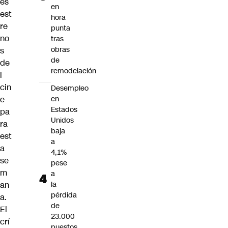
es
en
est
hora
re
punta
no
tras
obras
s
de
de
remodelación
l
cin
Desempleo
e
en
Estados
pa
Unidos
ra
baja
est
a
a
4,1%
se
pese
m
a
an
la
pérdida
a.
de
El
23.000
crí
puestos