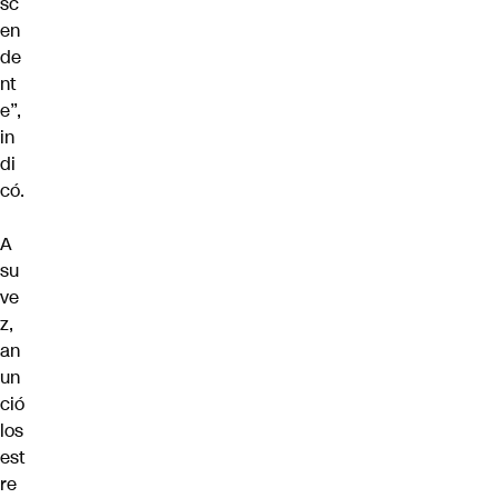
sc
en
de
nt
e”,
in
di
có.
A
su
ve
z,
an
un
ció
los
est
re