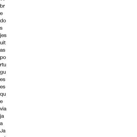
br
e
do
s
jes
uit
as
po
rtu
gu
es
es
qu
e
via
ja
a
Ja