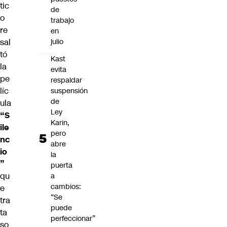
tic
de
o
trabajo
re
en
sal
julio
tó
Kast
la
evita
pe
respaldar
líc
suspensión
de
ula
Ley
“S
Karin,
ile
pero
nc
abre
io
la
”
puerta
qu
a
cambios:
e
“Se
tra
puede
ta
perfeccionar”
so