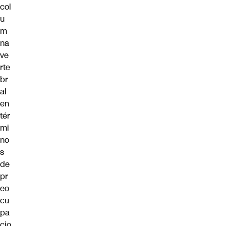
col
u
m
na
ve
rte
br
al
en
tér
mi
no
s
de
pr
eo
cu
pa
cio