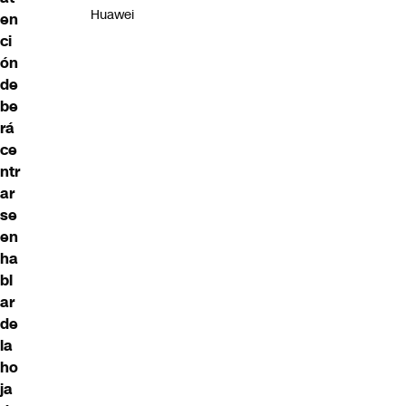
Huawei
en
ci
ón
de
be
rá
ce
ntr
ar
se
en
ha
bl
ar
de
la
ho
ja