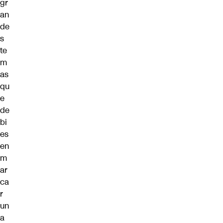
gr
an
de
s
te
m
as
qu
e
de
bi
es
en
m
ar
ca
r
un
a