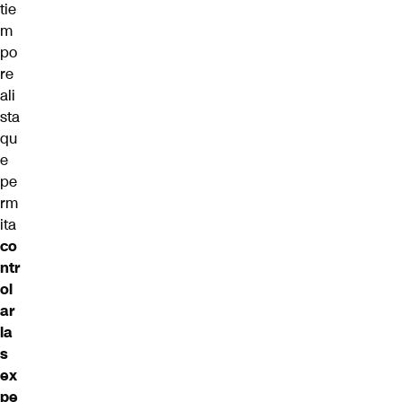
tie
m
po
re
ali
sta
qu
e
pe
rm
ita
co
ntr
ol
ar
la
s
ex
pe