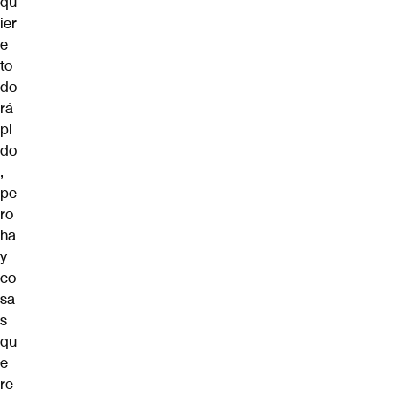
qu
ier
e
to
do
rá
pi
do
,
pe
ro
ha
y
co
sa
s
qu
e
re