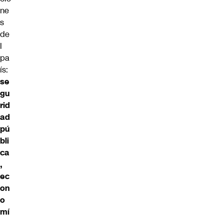
ne
s
de
l
pa
ís:
se
gu
rid
ad
pú
bli
ca
,
ec
on
o
mí