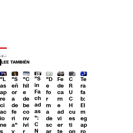
LEE TAMBIÉN
"S
"L
"S
"C
"D
Fe
C
Te
in
as
eñ
hil
e
de
R
ra
Fa
ap
or
e
fo
ca
U
fa
ch
re
a
de
r
rn
C
b:
ad
ci
de
be
m
e
H
El
as
ac
fe
co
a
ad
cu
m
":
io
ri
nv
de
vi
es
eg
C
ne
a"
ivi
sc
er
ti
ap
N
s
y
r
ar
te
on
ro