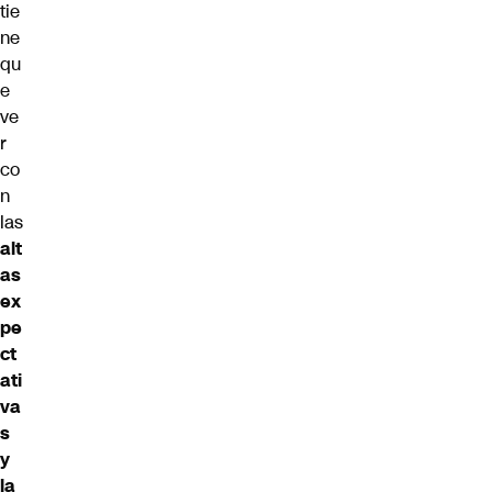
tie
ne
qu
e
ve
r
co
n
las
alt
as
ex
pe
ct
ati
va
s
y
la