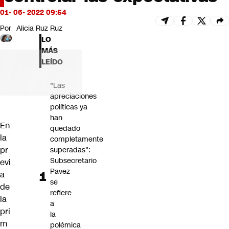
Futuro 360
01- 06- 2022 09:54
Opinión
Por
Alicia Ruz Ruz
LO
MÁS
LEÍDO
"Las
apreciaciones
políticas ya
han
En
quedado
la
completamente
pr
superadas":
Subsecretario
evi
Pavez
a
se
de
refiere
la
a
pri
la
m
polémica