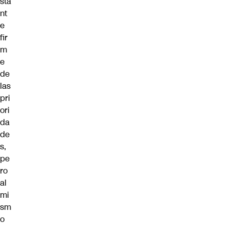
sta
nt
e
fir
m
e
de
las
pri
ori
da
de
s,
pe
ro
al
mi
sm
o