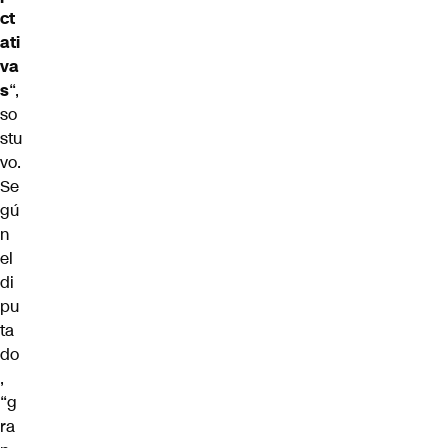
ct
ati
va
s
“,
so
stu
vo.
Se
gú
n
el
di
pu
ta
do
,
“g
ra