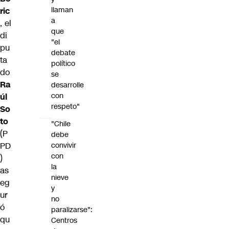
llaman
ric
a
, el
que
di
"el
pu
debate
ta
político
do
se
Ra
desarrolle
con
úl
respeto"
So
to
"Chile
(P
debe
convivir
PD
con
)
la
as
nieve
eg
y
ur
no
ó
paralizarse":
qu
Centros