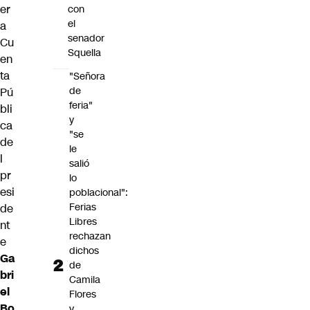
er
con
el
a
senador
Cu
Squella
en
ta
"Señora
de
Pú
feria"
bli
y
ca
"se
de
le
l
salió
pr
lo
esi
poblacional":
Ferias
de
Libres
nt
rechazan
e
dichos
Ga
de
bri
Camila
el
Flores
Bo
y