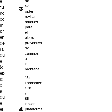
de
e
ski
“u
piden
no
revisar
co
criterios
m
para
pr
el
en
cierre
preventivo
de
de
rá
caminos
qu
a
e
la
(d
montaña
eb
"Sin
id
Fachadas":
o
CNC
a
y
qu
SII
e
lanzan
el
plataforma