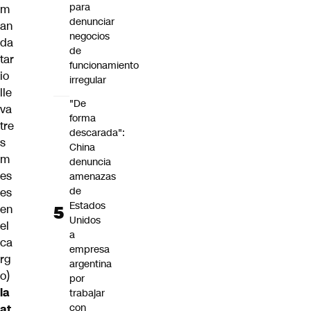
para
m
denunciar
an
negocios
da
de
tar
funcionamiento
io
irregular
lle
"De
va
forma
tre
descarada":
s
China
m
denuncia
es
amenazas
de
es
Estados
en
Unidos
el
a
ca
empresa
rg
argentina
o)
por
la
trabajar
con
at