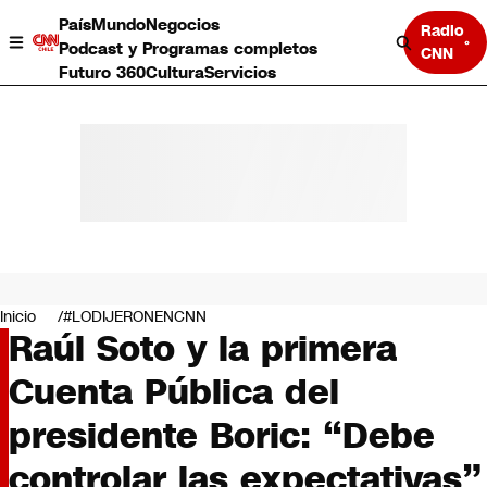
País
Mundo
Negocios
Radio
Podcast y Programas completos
CNN
Futuro 360
Cultura
Servicios
País
Mundo
Negocios
Inicio
#LODIJERONENCNN
Raúl Soto y la primera
Deportes
Programas completos
Cuenta Pública del
Cultura
Servicios
presidente Boric: “Debe
Bits
CNN Data
controlar las expectativas”
CNN tiempo