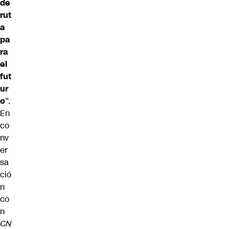
de
rut
a
pa
ra
el
fut
ur
o
“.
En
co
nv
er
sa
ció
n
co
n
CN