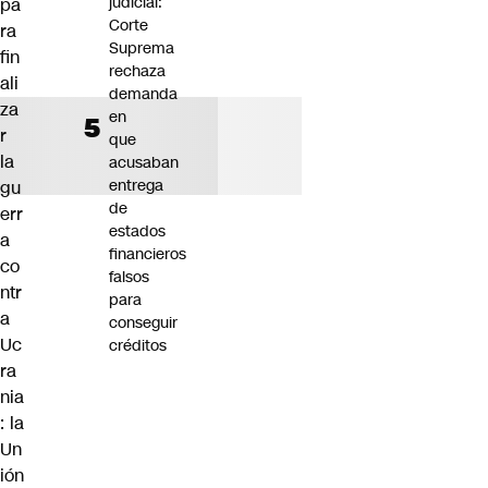
judicial:
pa
Corte
ra
Suprema
fin
rechaza
ali
demanda
za
en
r
que
la
acusaban
entrega
gu
de
err
estados
a
financieros
co
falsos
ntr
para
a
conseguir
Uc
créditos
ra
nia
: la
Un
ión