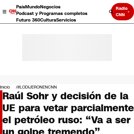
País
Mundo
Negocios
Radio
Podcast y Programas completos
CNN
Futuro 360
Cultura
Servicios
País
Mundo
Negocios
Inicio
#LODIJERONENCNN
Raúl Sohr y decisión de la
Deportes
Programas completos
UE para vetar parcialmente
Cultura
Servicios
el petróleo ruso: “Va a ser
Bits
CNN Data
un golpe tremendo”
CNN tiempo