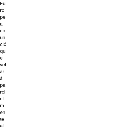
Eu
ro
pe
a
an
un
ció
qu
e
vet
ar
á
pa
rci
al
m
en
te
el