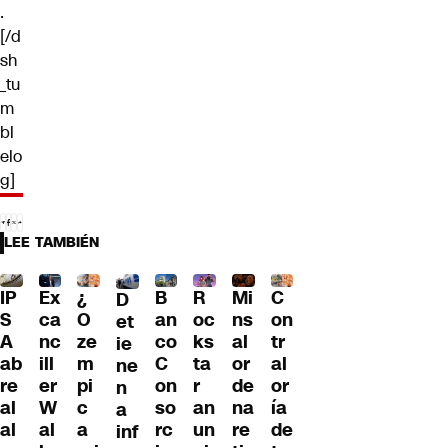
.
[/d
sh
_tu
m
bl
elo
g]
LEE TAMBIÉN
IP
Ex
¿
B
R
Mi
C
D
S
ca
O
an
oc
ns
on
et
A
nc
ze
co
ks
al
tr
ie
ab
ill
m
C
ta
or
al
ne
re
er
pi
on
r
de
or
n
al
W
c
so
an
na
ía
a
al
al
a
rc
un
re
de
inf