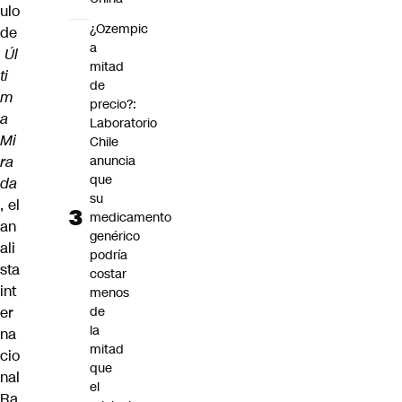
ulo
¿Ozempic
de
a
Úl
mitad
ti
de
m
precio?:
a
Laboratorio
Mi
Chile
ra
anuncia
que
da
su
, el
medicamento
an
genérico
ali
podría
sta
costar
int
menos
er
de
la
na
mitad
cio
que
nal
el
Ra