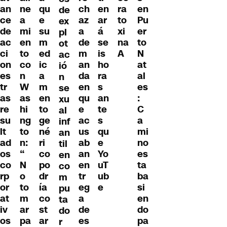
an
ne
qu
ch
en
ra
en
de
ce
a
e
az
ar
to
Pu
ex
de
mi
su
a
á
xi
er
pl
ac
en
m
de
se
na
to
ot
ci
to
ed
m
is
A
N
ac
on
co
ic
an
ho
at
ió
es
n
a
da
ra
al
n
tr
W
m
en
s
es
se
as
as
en
qu
an
:
xu
re
hi
to
e
te
C
al
su
ng
ge
ac
s
a
inf
lt
to
né
us
qu
mi
an
ad
n:
ri
ab
e
no
til
os
“
co
an
Yo
es
en
co
N
po
en
uT
ta
co
rp
o
dr
tr
ub
ba
m
or
to
ía
eg
e
si
pu
at
m
co
a
en
ta
iv
ar
st
de
do
do
os
pa
ar
es
pa
r