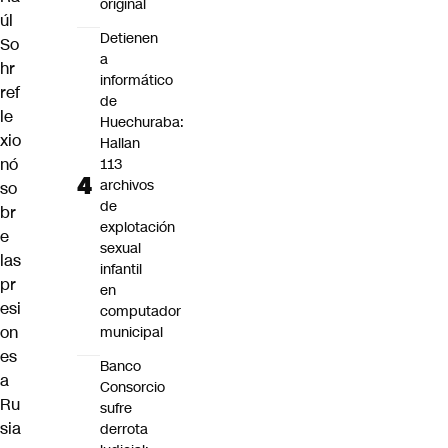
original
úl
Detienen
So
a
hr
informático
ref
de
le
Huechuraba:
xio
Hallan
nó
113
archivos
so
de
br
explotación
e
sexual
las
infantil
pr
en
esi
computador
on
municipal
es
Banco
a
Consorcio
Ru
sufre
sia
derrota