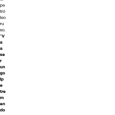
pe
tró
leo
ru
so.
“
V
a
a
se
r
un
go
lp
e
tre
m
en
do