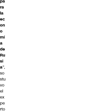
pa
ra
la
ec
on
o
mí
a
de
Ru
si
a
“,
so
stu
vo
el
ex
pe
rto