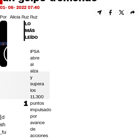
Futuro 360
01- 06- 2022 07:40
Opinión
Por
Alicia Ruz Ruz
LO
MÁS
LEÍDO
IPSA
abre
al
alza
y
supera
los
11.300
puntos
impulsado
por
[d
avance
sh
de
_tu
acciones