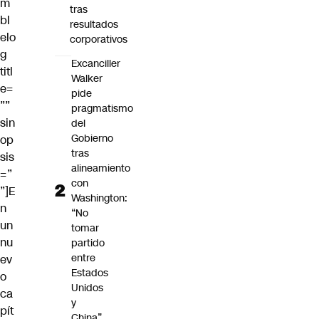
m
tras
bl
resultados
elo
corporativos
g
Excanciller
titl
Walker
e=
pide
””
pragmatismo
sin
del
Gobierno
op
tras
sis
alineamiento
=”
con
”]E
Washington:
n
“No
un
tomar
nu
partido
entre
ev
Estados
o
Unidos
ca
y
pít
China”