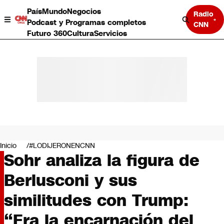
País
Mundo
Negocios
Radio
Podcast y Programas completos
CNN
Futuro 360
Cultura
Servicios
País
Mundo
Negocios
Inicio
#LODIJERONENCNN
Sohr analiza la figura de
Deportes
Programas completos
Berlusconi y sus
Cultura
Servicios
similitudes con Trump:
Bits
CNN Data
“Era la encarnación del
CNN tiempo