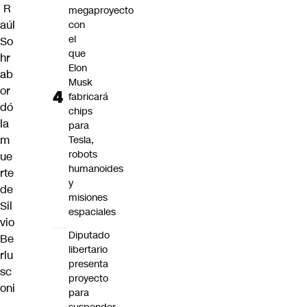
R
megaproyecto
aúl
con
el
So
que
hr
Elon
ab
Musk
or
fabricará
dó
chips
la
para
m
Tesla,
robots
ue
humanoides
rte
y
de
misiones
Sil
espaciales
vio
Diputado
Be
libertario
rlu
presenta
sc
proyecto
oni
para
,