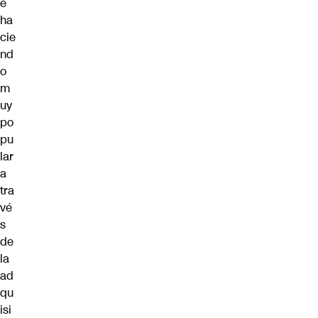
e
ha
cie
nd
o
m
uy
po
pu
lar
a
tra
vé
s
de
la
ad
qu
isi