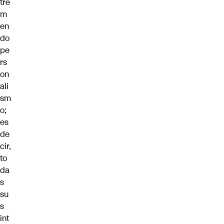
tre
m
en
do
pe
rs
on
ali
sm
o;
es
de
cir,
to
da
s
su
s
int