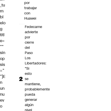
por
_tu
trabajar
m
con
bl
Huawei
elo
Fedecarne
g
advierte
titl
por
e=
cierre
””
del
sin
Paso
Los
op
Libertadores:
sis
"Si
=”
esto
”]E
se
n
mantiene,
un
probablemente
nu
pueda
generar
ev
algún
o
nivel