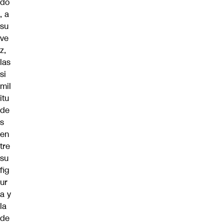
do
, a
su
ve
z,
las
si
mil
itu
de
s
en
tre
su
fig
ur
a y
la
de