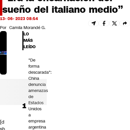
Futuro 360
sueño del italiano medio”
Opinión
13- 06- 2023 08:54
Por
Camila Morandé G.
LO
MÁS
LEÍDO
"De
forma
descarada":
China
denuncia
amenazas
de
Estados
Unidos
a
empresa
[d
argentina
sh