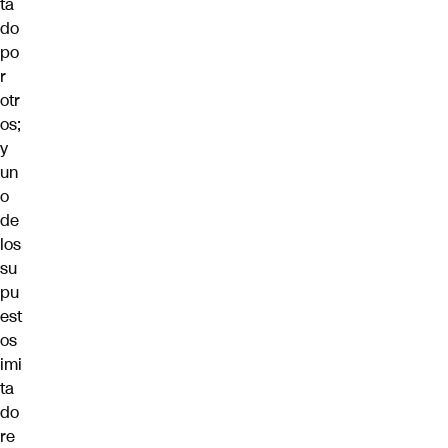
ta
do
po
r
otr
os;
y
un
o
de
los
su
pu
est
os
imi
ta
do
re