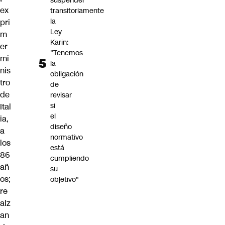
suspender
ex
transitoriamente
la
pri
Ley
m
Karin:
er
"Tenemos
mi
la
nis
obligación
tro
de
de
revisar
si
Ital
el
ia
,
diseño
a
normativo
los
está
86
cumpliendo
añ
su
os;
objetivo"
re
alz
an