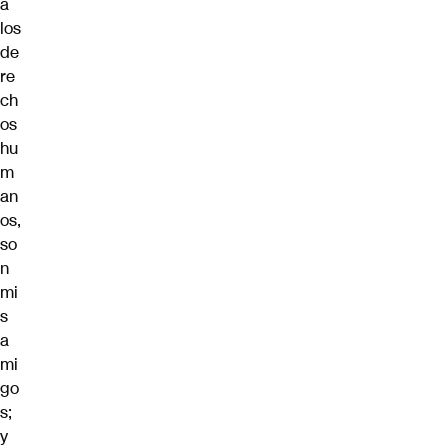
a
los
de
re
ch
os
hu
m
an
os,
so
n
mi
s
a
mi
go
s;
y