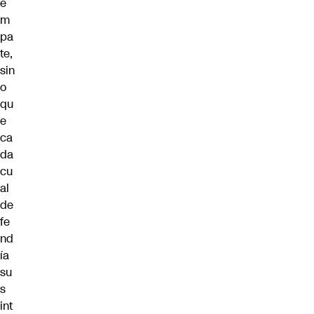
e
m
pa
te,
sin
o
qu
e
ca
da
cu
al
de
fe
nd
ía
su
s
int