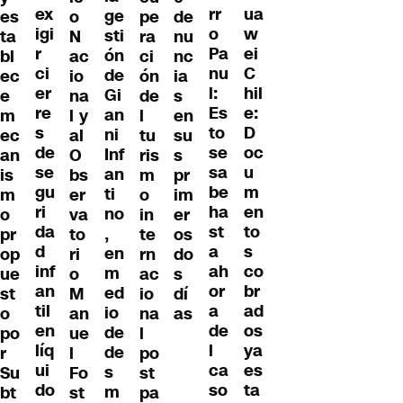
ex
ua
rr
ge
es
o
pe
de
igi
w
o
sti
ta
N
ra
nu
r
ei
Pa
ón
bl
ac
ci
nc
ci
C
nu
de
ec
io
ón
ia
er
hil
l:
Gi
e
na
de
s
re
e:
Es
an
m
l y
l
en
s
D
to
ni
ec
al
tu
su
de
oc
se
Inf
an
O
ris
s
se
u
sa
an
is
bs
m
pr
gu
m
be
ti
m
er
o
im
ri
en
ha
no
o
va
in
er
da
to
st
,
pr
to
te
os
d
s
a
en
op
ri
rn
do
inf
co
ah
m
ue
o
ac
s
an
br
or
ed
st
M
io
dí
til
ad
a
io
o
an
na
as
en
os
de
de
po
ue
l
líq
ya
l
de
r
l
po
ui
es
ca
s
Su
Fo
st
do
ta
so
m
bt
st
pa