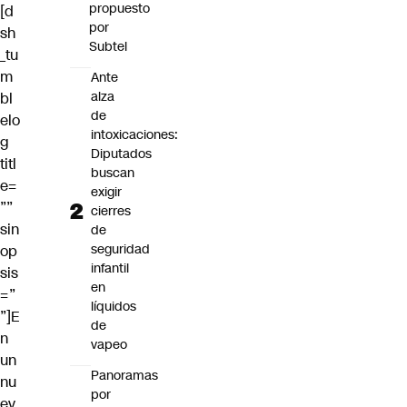
propuesto
[d
por
sh
Subtel
_tu
m
Ante
alza
bl
de
elo
intoxicaciones:
g
Diputados
titl
buscan
e=
exigir
””
cierres
sin
de
seguridad
op
infantil
sis
en
=”
líquidos
”]E
de
n
vapeo
un
Panoramas
nu
por
ev