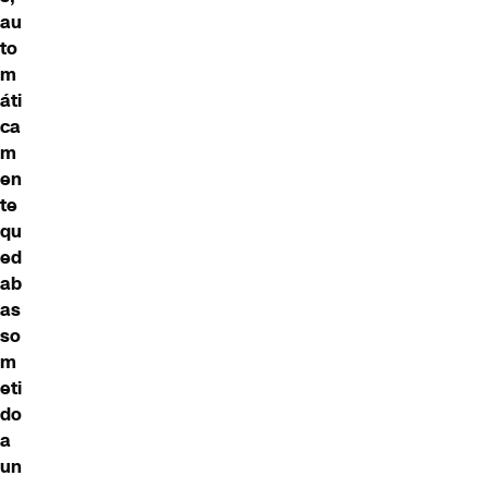
au
to
m
áti
ca
m
en
te
qu
ed
ab
as
so
m
eti
do
a
un