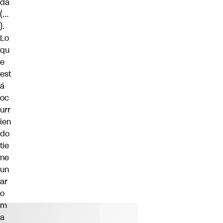
da
(…
).
Lo
qu
e
est
á
oc
urr
ien
do
tie
ne
un
ar
o
m
a