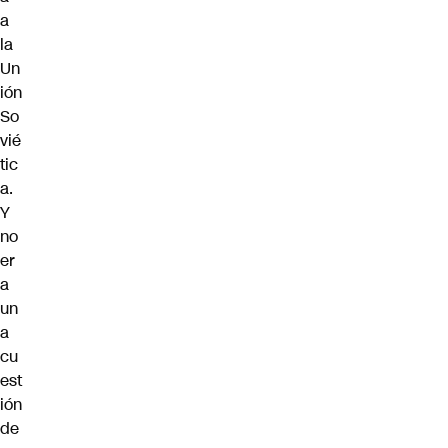
a
la
Un
ión
So
vié
tic
a.
Y
no
er
a
un
a
cu
est
ión
de