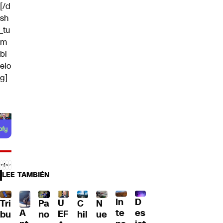
[/d
sh
_tu
m
bl
elo
g]
LEE TAMBIÉN
D
In
U
Tri
Pa
C
N
A
es
te
EF
bu
no
hil
ue