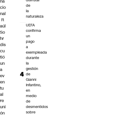
disfrutar
na
de
cio
la
nal
naturaleza
R
UEFA
aúl
confirma
So
un
hr
pago
dis
a
cu
exempleada
tió
durante
un
la
gestión
a
de
ev
Gianni
en
Infantino,
tu
en
al
medio
re
de
uni
desmentidos
sobre
ón