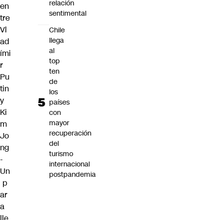
relación
en
sentimental
tre
Vl
Chile
llega
ad
al
ími
top
r
ten
Pu
de
tin
los
y
países
Ki
con
mayor
m
recuperación
Jo
del
ng
turismo
-
internacional
Un
postpandemia
p
ar
a
lle