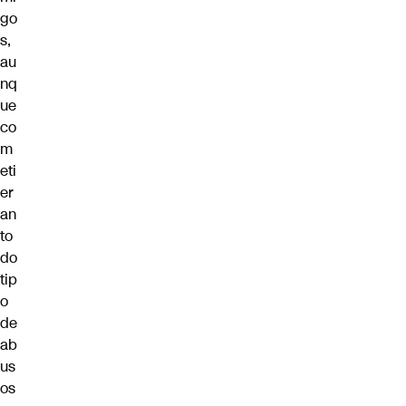
go
s,
au
nq
ue
co
m
eti
er
an
to
do
tip
o
de
ab
us
os