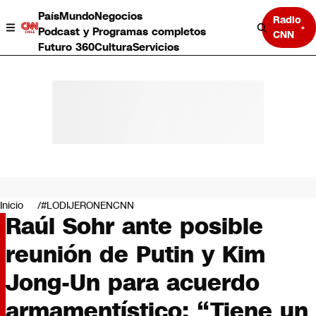
País
Mundo
Negocios
Radio
Podcast y Programas completos
CNN
Futuro 360
Cultura
Servicios
País
Mundo
Negocios
Inicio
#LODIJERONENCNN
Raúl Sohr ante posible
Deportes
Programas completos
reunión de Putin y Kim
Cultura
Servicios
Jong-Un para acuerdo
Bits
CNN Data
armamentístico: “Tiene un
CNN tiempo