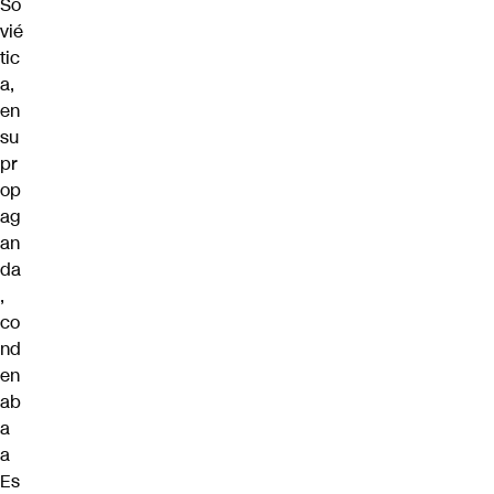
So
vié
tic
a
,
en
su
pr
op
ag
an
da
,
co
nd
en
ab
a
a
Es