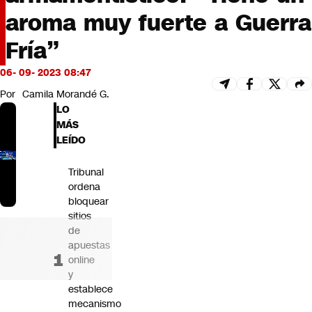
Futuro 360
aroma muy fuerte a Guerra
Opinión
Fría”
06- 09- 2023 08:47
Por
Camila Morandé G.
LO
MÁS
LEÍDO
Tribunal
ordena
bloquear
sitios
de
apuestas
online
y
establece
mecanismo