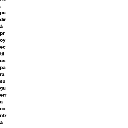
,
pe
dir
á
pr
oy
ec
til
es
pa
ra
su
gu
err
a
co
ntr
a