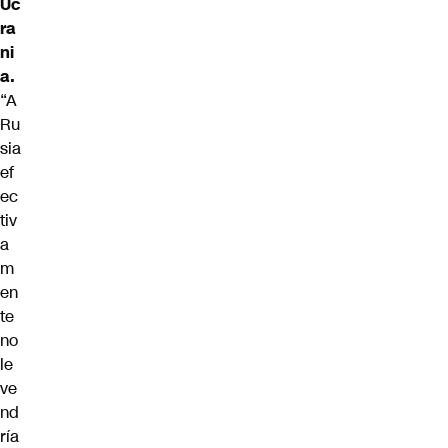
Uc
ra
ni
a
.
“A
Ru
sia
ef
ec
tiv
a
m
en
te
no
le
ve
nd
ría