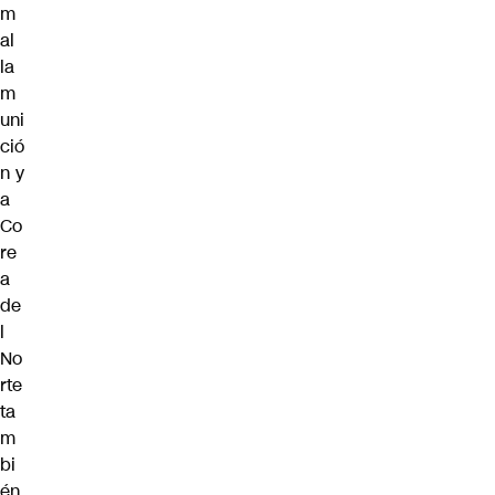
m
al
la
m
uni
ció
n y
a
Co
re
a
de
l
No
rte
ta
m
bi
én