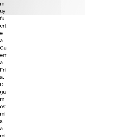
m
uy
fu
ert
e
a
Gu
err
a
Frí
a.
Di
ga
m
os:
mi
s
a
mi