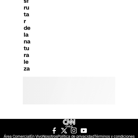
sf
ru
ta
r
de
la
na
tu
ra
le
za
Área Comercial
En Vivo
Nosotros
Política de privacidad
Términos y condiciones