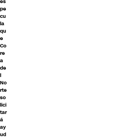
es
pe
cu
la
qu
e
Co
re
a
de
l
No
rte
so
lici
tar
á
ay
ud