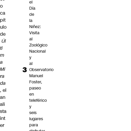
el
o
Día
ca
de
pít
la
ulo
Niñez:
Visita
de
al
Úl
Zoológico
ti
Nacional
m
y
a
al
Mi
Observatorio
ra
Manuel
Foster,
da
paseo
, el
en
an
teleférico
ali
y
sta
seis
int
lugares
er
para