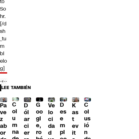
tó
So
hr.
[/d
sh
_tu
m
bl
elo
g]
LEE TAMBIÉN
C
C
G
D
Pa
D
Ve
K
ol
ol
oo
es
ve
ól
lo
as
u
us
gl
e
z
ar
ci
t
m
ió
e,
m
ab
ci
da
ev
na
n
ro
pl
or
er
d
it
de
de
bó
eo