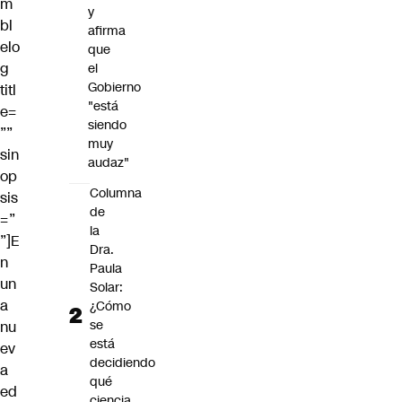
m
y
bl
afirma
elo
que
g
el
Gobierno
titl
"está
e=
siendo
””
muy
sin
audaz"
op
Columna
sis
de
=”
la
”]E
Dra.
n
Paula
un
Solar:
a
¿Cómo
se
nu
está
ev
decidiendo
a
qué
ed
ciencia