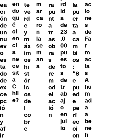
en
ac
m
rd
ea
te
ra
la
do
io
ar
id
ci
ve
pu
pu
qu
ne
ca
a
ón
rd
nt
er
é
s
ro
de
de
e
a
ta
ci
de
n
23
un
y
tr
a
en
Fa
la
.0
nu
m
as
ca
ci
r
se
00
ev
áx
ob
m
a
m
m
pu
o
im
ra
bi
ne
ac
an
es
es
os
s
os
ce
ia
a
to
ta
hi
de
:
sit
s
s
do
st
re
“S
a
A
de
de
ór
m
e
C
hu
tr
ex
ic
od
pu
hil
m
ab
ce
os
el
ed
e?
ad
aj
pc
de
ac
e
a
o
ió
l
ió
pe
a
en
n
co
n
rf
be
jul
y
br
ec
ne
io
af
e
ci
fi
ir
on