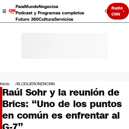
País
Mundo
Negocios
Radio
Podcast y Programas completos
CNN
Futuro 360
Cultura
Servicios
País
Mundo
Negocios
Inicio
#LODIJERONENCNN
Raúl Sohr y la reunión de
Deportes
Programas completos
Brics: “Uno de los puntos
Cultura
Servicios
en común es enfrentar al
Bits
CNN Data
G-7”
CNN tiempo