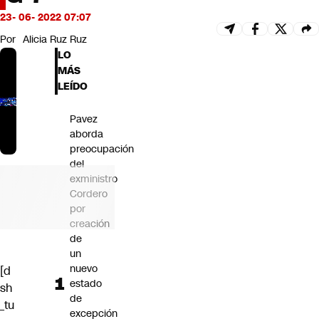
Futuro 360
23- 06- 2022 07:07
Opinión
Por
Alicia Ruz Ruz
LO
MÁS
LEÍDO
Pavez
aborda
preocupación
del
exministro
Cordero
por
creación
de
un
nuevo
[d
estado
sh
de
_tu
excepción