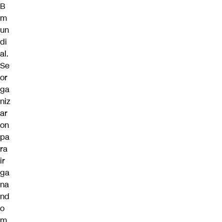
B
m
un
di
al.
Se
or
ga
niz
ar
on
pa
ra
ir
ga
na
nd
o
m