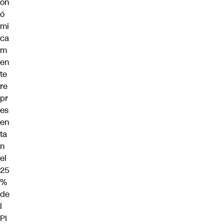
on
ó
mi
ca
m
en
te
re
pr
es
en
ta
n
el
25
%
de
l
PI