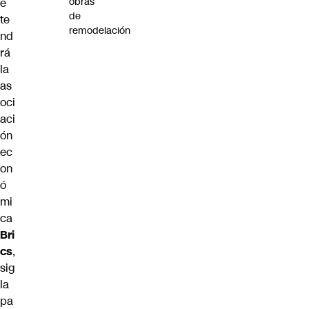
obras
e
de
te
remodelación
nd
rá
la
as
oci
aci
ón
ec
on
ó
mi
ca
Bri
cs
,
sig
la
pa