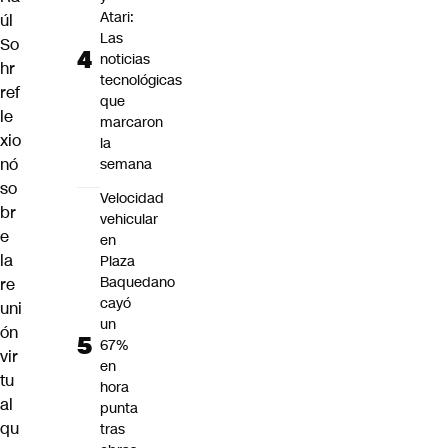
Atari:
úl
Las
So
noticias
hr
tecnológicas
ref
que
le
marcaron
xio
la
nó
semana
so
Velocidad
br
vehicular
e
en
la
Plaza
Baquedano
re
cayó
uni
un
ón
67%
vir
en
tu
hora
al
punta
qu
tras