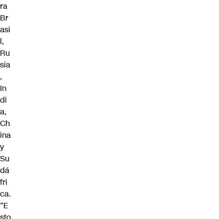
ra
Br
asi
l,
Ru
sia
,
In
di
a,
Ch
ina
y
Su
dá
fri
ca.
“E
sto