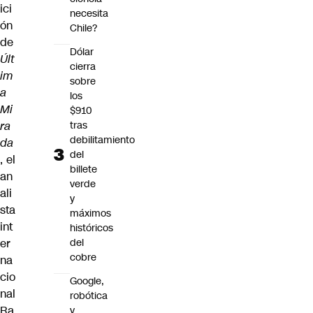
ici
necesita
ón
Chile?
de
Dólar
Últ
cierra
im
sobre
a
los
Mi
$910
ra
tras
debilitamiento
da
del
, el
billete
an
verde
ali
y
sta
máximos
int
históricos
er
del
cobre
na
cio
Google,
nal
robótica
Ra
y