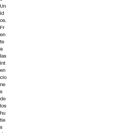
Un
id
os.
Fr
en
te
a
las
int
en
cio
ne
s
de
los
hu
tíe
s