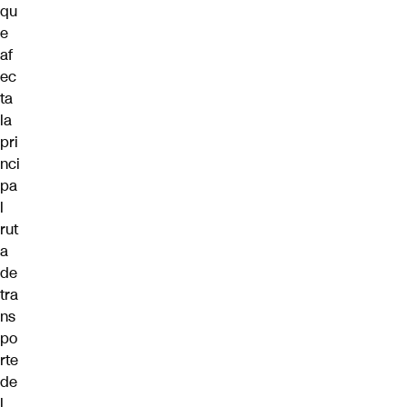
qu
e
af
ec
ta
la
pri
nci
pa
l
rut
a
de
tra
ns
po
rte
de
l