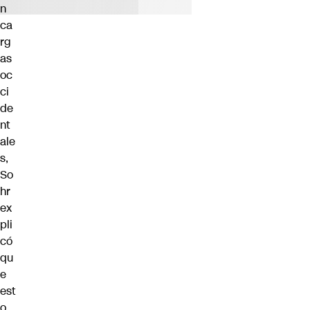
n
ca
rg
as
oc
ci
de
nt
ale
s,
So
hr
ex
pli
có
qu
e
est
o