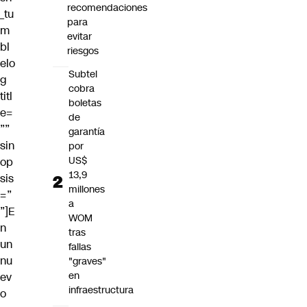
recomendaciones
_tu
para
m
evitar
bl
riesgos
elo
Subtel
g
cobra
titl
boletas
e=
de
””
garantía
sin
por
US$
op
13,9
sis
millones
=”
a
”]E
WOM
n
tras
un
fallas
nu
"graves"
en
ev
infraestructura
o