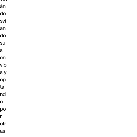
án
de
svi
an
do
su
s
en
vío
s y
op
ta
nd
o
po
r
otr
as