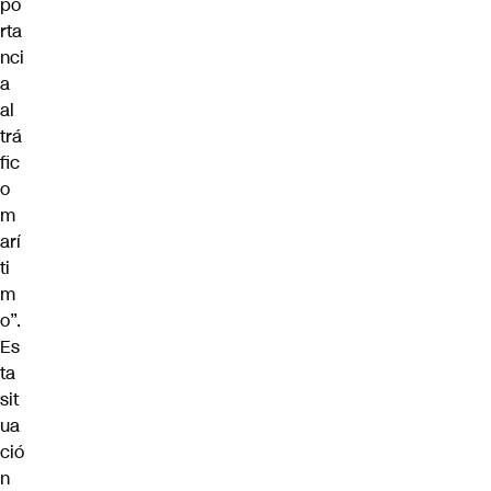
po
rta
nci
a
al
trá
fic
o
m
arí
ti
m
o”.
Es
ta
sit
ua
ció
n