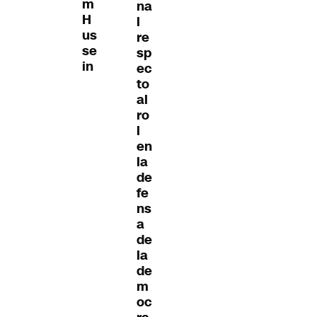
m
na
H
l
us
re
se
sp
in
ec
to
al
ro
l
en
la
de
fe
ns
a
de
la
de
m
oc