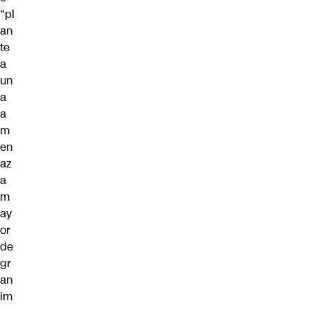
“pl
an
te
a
un
a
a
m
en
az
a
m
ay
or
de
gr
an
im