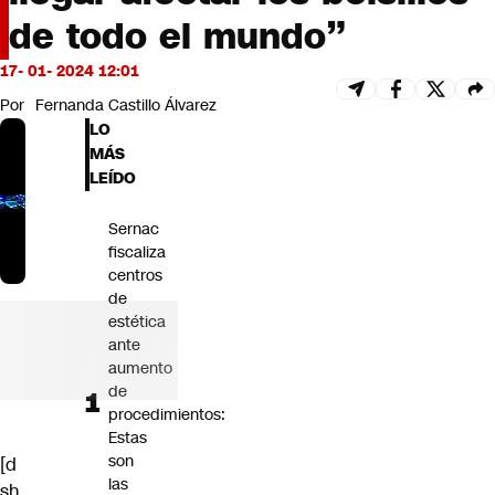
Futuro 360
de todo el mundo”
Opinión
17- 01- 2024 12:01
Por
Fernanda Castillo Álvarez
LO
MÁS
LEÍDO
Sernac
fiscaliza
centros
de
estética
ante
aumento
de
procedimientos:
Estas
son
[d
las
sh