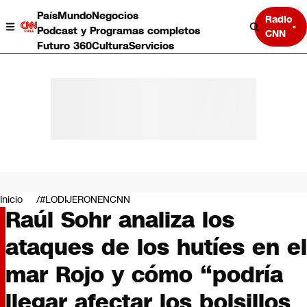
País
Mundo
Negocios
Radio
Podcast y Programas completos
CNN
Futuro 360
Cultura
Servicios
País
Mundo
Negocios
Inicio
#LODIJERONENCNN
Raúl Sohr analiza los
Deportes
Programas completos
ataques de los hutíes en el
Cultura
Servicios
mar Rojo y cómo “podría
Bits
CNN Data
llegar afectar los bolsillos
CNN tiempo