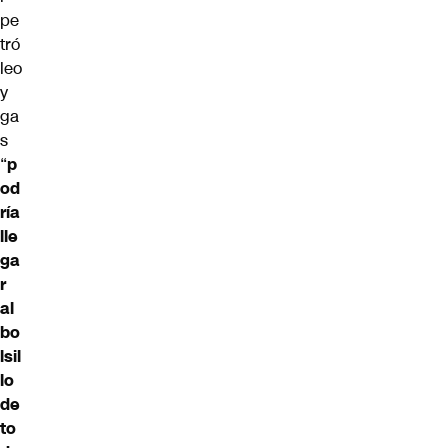
pe
tró
leo
y
ga
s
“
p
od
ría
lle
ga
r
al
bo
lsil
lo
de
to