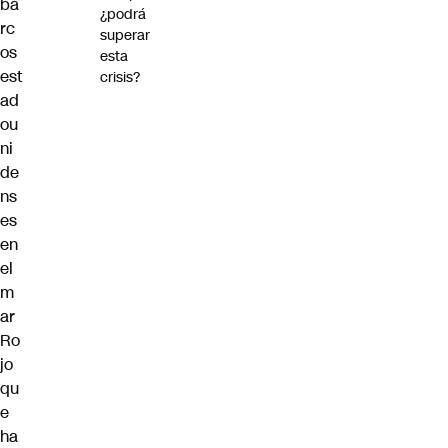
ba
¿podrá
rc
superar
os
esta
est
crisis?
ad
ou
ni
de
ns
es
en
el
m
ar
Ro
jo
qu
e
ha