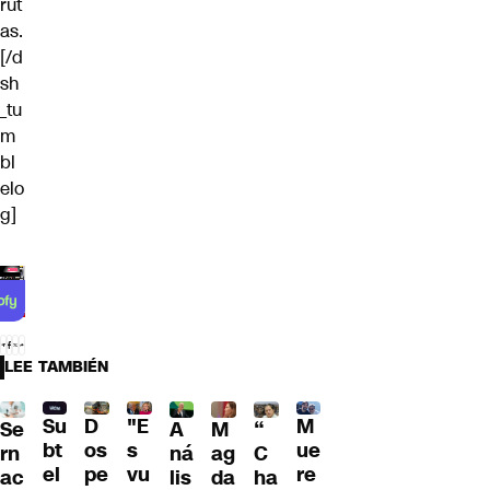
rut
as.
[/d
sh
_tu
m
bl
elo
g]
LEE TAMBIÉN
D
Su
"E
M
Se
A
M
“
os
bt
s
ue
rn
ná
ag
C
pe
el
vu
re
ac
lis
da
ha