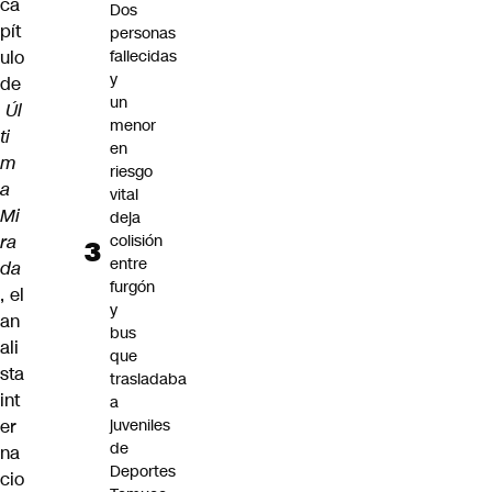
ca
Dos
pít
personas
ulo
fallecidas
y
de
un
Úl
menor
ti
en
m
riesgo
a
vital
Mi
deja
ra
colisión
entre
da
furgón
, el
y
an
bus
ali
que
sta
trasladaba
int
a
er
juveniles
de
na
Deportes
cio