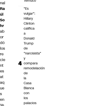
Temuco
nal
Ra
"Es
vulgar":
úl
Hillary
So
Clinton
hr
califica
ab
a
or
Donald
dó
Trump
los
de
"narcisista"
re
y
cie
compara
nt
remodelación
es
de
at
la
aq
Casa
ue
Blanca
con
s
los
en
palacios
Ye