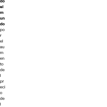
do
el
m
un
do
po
r
el
au
m
en
to
de
l
pr
eci
o
de
l