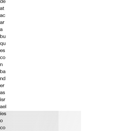
de
at
ac
ar
a
bu
qu
es
co
n
ba
nd
er
as
isr
ael
íes
o
co