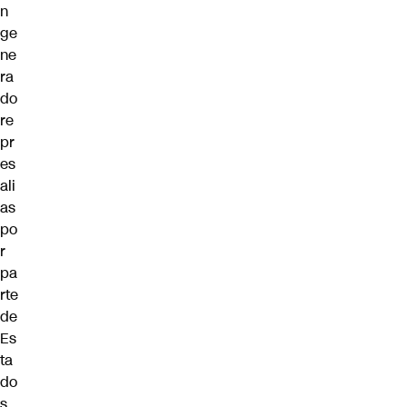
n
ge
ne
ra
do
re
pr
es
ali
as
po
r
pa
rte
de
Es
ta
do
s