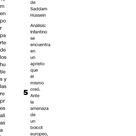
de
m
Saddam
en
Hussein
po
Análisis:
r
Infantino
pa
se
rte
encuentra
de
en
los
un
aprieto
hu
que
tíe
él
s y
mismo
las
creó.
re
Ante
pr
la
es
amenaza
de
ali
un
as
boicot
a
europeo,